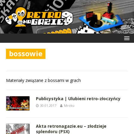
bossowie
Materiały związane z bossami w grach
Publicystyka | Ulubieni retro-złoczyńcy
30.01.2017
Mroku
Akta retronagazie.eu – złodzieje
splendoru (PSX)