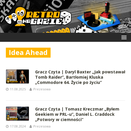
Idea Ahead
Gracz Czyta | Daryl Baxter „Jak powstawał
Tomb Raider”, Bartłomiej Kluska
„Commodore 64. Życie po życiu”
11.08.2025
Prezesowa
Gracz Czyta | Tomasz Kreczmar „Byłem
Geekiem w PRL-u”, Daniel L. Craddock
„Potwory w ciemności”
17.08.2024
Prezesowa