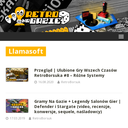
Llamasoft
Przegląd | Ulubione Gry Wszech Czasów
RetroBorsuka #8 – Różne Systemy
16.08.2020
RetroBorsuk
Gramy Na Gazie + Legendy Salonów Gier |
Defender i Stargate (video, recenzje,
konwersje, sequele, naśladowcy)
17.03.2019
RetroBorsuk