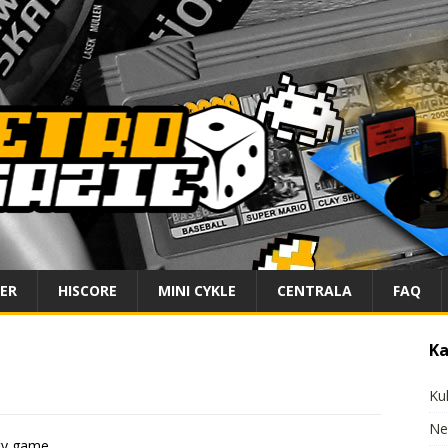
IER
HISCORE
MINI CYKLE
CENTRALA
FAQ
Ka
Ku
Ne
rty game