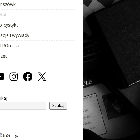
anszówki
rtal
blicystyka
lacje i wywiady
TROrecka
rzęt
ukaj
Szukaj