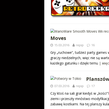
Moves
15.03.2016
repip
16
Gry „ruchowe”, tudzież party games w
graczy niedzielnych, więc nie są war
każdego gatunku i dzięki temu
| więc
Planszów
07.03.2016
repip
17
Czy ktoś na sali grał kiedyś w „kośc
ziemi i przeszły mnóstwo modyfikacj
zabawę kostkami. Na tej planszy kul