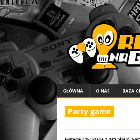
GŁÓWNA
O NAS
BAZA G
Party game
Materiały związane z gatunkiem: Pa