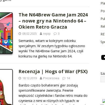
Pl
Po
The N64Brew Game Jam 2024
Pu
– nowe gry na Nintendo 64 –
Okiem Retro Gracza
Re
08.02.2025
repip
3
RE
Siemanko, witam w kolejnym odcinku
Sp
specjalnym. W zeszłym tygodniu ogłoszono
wyniki The N64Brew Game Jam 2024, czyli
konkursu na gierkę na Nintendo 64.
Recenzja | Hogs of War (PSX)
Sz
18.12.2019
Prezesowa
14
Bardzo często bohaterami gier zostają
spersonifikowane zwierzęta. Pewnie
większość czytelników i fanów retro miała do
czynienia z nimi w różnych ich typach: w