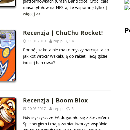
platformówkach (Crash Bandicoot, Croc, cała
masa tytułów na NES-a, że wspomnę tylko
|
więcej >>
P
Recenzja | ChuChu Rocket!
11.01.2018
repip
4
Ponoć jak kota nie ma to myszy harcują, a co
jak kot wróci? Wskakują do rakiet i lecą gdzie
indziej harcować!
Recenzja | Boom Blox
20.03.2017
repip
3
Gdy słyszysz, że EA dogadało się z Steven’em
Spielbergiem i mają zamiar tworzyć wspólnie