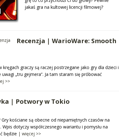
grę to co przychodzi Ci do głowy? Pewnie
jakaś gra na kultowej licencji filmowej?
Recenzja | WarioWare: Smooth
 kręgach graczy są raczej postrzegane jako gry dla dzieci i
te uwagi „tru gejmera”. Ja tam staram się próbować
ej >>
ka | Potwory w Tokio
i”? Gry kościane są obecne od niepamiętnych czasów na
i. Wpis dotyczy współczesnego wariantu i pomysłu na
ać będzie
| więcej >>