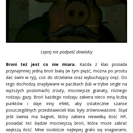
Lepiej nie podpaść dowódcy
Broni też jest co nie miara.
Każda z klas posiada
przynajmniej jedną broń białą (w tym pięść, można po prostu
dać świni w ryj), coś do strzelania oraz wybuchający oręż. Do
tego dochodzą znajdywane w paczkach (lub w trybie single na
wyższych poziomach) zrzuty, mocniejsze granaty, różnego
rodzaju gazy. Broń każdego rodzaju zabiera nieco inną liczbę
punktów i daje inny efekt, aby ostatecznie szanse
poszczególnych przedstawicieli klas były zrównoważone. Stąd
jeśli świnia ma bagnet, który zabiera niewielką ilość HP,
posiadać też będzie mocniejszą broń, która może zabrać
większą ilość. Mnie osobiście najlepiej grało się snajperami,