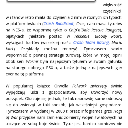
większość
czytelnikó
w i fanów retro miała do czynienia z nimi w różnych ich typach:
w platformówkach (
Crash Bandicoot
,
Croc
, cała masa tytułów
na NES-a, że wspomnę tylko o
Chip`n`Dale Rescue Rangers
),
bijatykach (niektóre postaci w
Tekkenie
,
Bloody Roar
),
wyścigach kartów (wszelkiej maści
Crash Team Racing
,
Mario
Kart
). Przykłady można mnożyć. Tymczasem warto
wspomnieć o pewnej strategii turowej, która w mojej opinii
obok serii
Worms
była najlepszym tytułem w swoim gatunku
na starego dobrego PSX-a, a także jedną z najlepszych gier
ever na tę platformę.
W popularnej książce Orwella
Folwark zwierzęcy
świnie
wypędzają ludzi z gospodarstwa, aby utworzyć nowy
porządek. Okazuje się jednak, że tak naprawdę same odnoszą
się do zwierząt w taki sposób, jak wcześniejsi gospodarze.
Tymczasem w wydanej w 2000 r. przez Infogrames grze
Hogs
of War
przyjdzie nam zamienić żołnierzy wojen światowych na
toczące ze sobą boje świnie. Tytuł jest bardzo komiczny nie