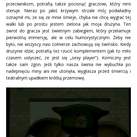
przeciwnikom, potrafią także pocisnąć graczowi, który nimi
steruje. Nieraz po jakiś krzywym strzale mój podwładny
oznajmił mi, że się ze mnie śmieje, chyba nie chcę wygrać tej
walki lub po prostu jestem zielona jak moja drużyna. Ten
zwrot do gracza jest świetnym zabiegiem, który przełamuje
pierwotną immersję, ale w celu humorystycznym. Żeby nie
było, nie wszyscy nasi żołnierze zachowują się świńsko. Kiedy
drużynie idzie, potrafią też rzucić komplementem (jak to miło
czasem usłyszeć, że jest się „sexy player”). Komiczny jest
także sam zgon. Jeśli tylko nasza świnia nie wybuchła po
nadepnięciu miny ani nie utonęła, wygłasza przed śmiercią i
teatralnym upadkiem krótką przemowę.