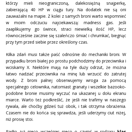
którzy mieli nieograniczoną, dalekosiężną snajperkę,
zabierającą 40 HP w ciągu tury. Na dodatek nie są oni
zauważalni na mapie. Z kolei z samych broni warto wspomnieć
w moim odczuciu najciekawszą: madness gas. Jeśli
zaaplikujemy go śwince, straci niewielką ilość HP, lecz
równocześnie zacznie się szaleńczo śmiać i chrumkać, biegnąc
przy tym przed siebie przez określony czas.
Kilka zdań musi także paść odnośnie do mechaniki broni. W
przypadku broni białej po prostu podchodzimy do przeciwnika i
wciskamy X. Niektóre mają na tyle duży odrzut, że można
łatwo nadziać przeciwnika na minę lub wrzucić do zatrutej
wody. Z broni palnej obserwujemy wroga za pomocą
specjalnego celownika, natomiast granaty i wszelkie bazooko-
podobne bronie musimy wyczuć na ukazanej u dołu ekranu
miarce. Warto też podkreślić, że jeśli nie trafimy w naszego
rywala, ale choćby gdzieś tuż obok, i tak otrzyma obrażenia.
Czasem nie do końca się sprawdza, jeśli uderzymy ciut niżej,
niż prosię stoi.
Padło już nieco wcześniej nieco o czymś w rodzaju
klas