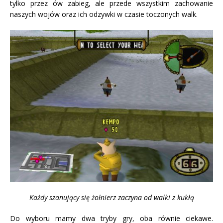
tylko przez ów zabieg, ale przede wszystkim zachowanie
naszych wojów oraz ich odzywki w czasie toczonych walk.
Każdy szanujący się żołnierz zaczyna od walki z kukłą
Do wyboru mamy dwa tryby gry, oba równie ciekawe.