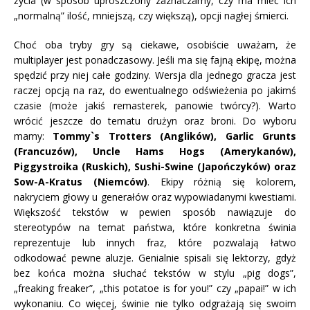
życia (w sposób uproszczony zaznaczamy, czy ma mieć ich
„normalną” ilość, mniejszą, czy większą), opcji nagłej śmierci.
Choć oba tryby gry są ciekawe, osobiście uważam, że
multiplayer jest ponadczasowy. Jeśli ma się fajną ekipę, można
spędzić przy niej całe godziny. Wersja dla jednego gracza jest
raczej opcją na raz, do ewentualnego odświeżenia po jakimś
czasie (może jakiś remasterek, panowie twórcy?). Warto
wrócić jeszcze do tematu drużyn oraz broni. Do wyboru
mamy:
Tommy`s Trotters (Anglików), Garlic Grunts
(Francuzów), Uncle Hams Hogs (Amerykanów),
Piggystroika (Ruskich), Sushi-Swine (Japończyków) oraz
Sow-A-Kratus (Niemców)
. Ekipy różnią się kolorem,
nakryciem głowy u generałów oraz wypowiadanymi kwestiami.
Większość tekstów w pewien sposób nawiązuje do
stereotypów na temat państwa, które konkretna świnia
reprezentuje lub innych fraz, które pozwalają łatwo
odkodować pewne aluzje. Genialnie spisali się lektorzy, gdyż
bez końca można słuchać tekstów w stylu „pig dogs”,
„freaking freaker”, „this potatoe is for you!” czy „papai!” w ich
wykonaniu. Co więcej, świnie nie tylko odgrażają się swoim