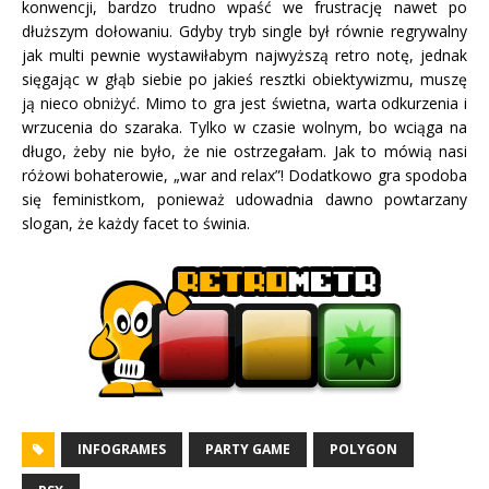
konwencji, bardzo trudno wpaść we frustrację nawet po
dłuższym dołowaniu. Gdyby tryb single był równie regrywalny
jak multi pewnie wystawiłabym najwyższą retro notę, jednak
sięgając w głąb siebie po jakieś resztki obiektywizmu, muszę
ją nieco obniżyć. Mimo to gra jest świetna, warta odkurzenia i
wrzucenia do szaraka. Tylko w czasie wolnym, bo wciąga na
długo, żeby nie było, że nie ostrzegałam. Jak to mówią nasi
różowi bohaterowie, „war and relax”! Dodatkowo gra spodoba
się feministkom, ponieważ udowadnia dawno powtarzany
slogan, że każdy facet to świnia.
INFOGRAMES
PARTY GAME
POLYGON