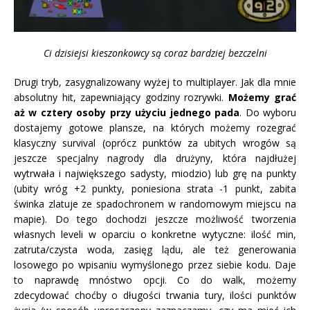
Ci dzisiejsi kieszonkowcy są coraz bardziej bezczelni
Drugi tryb, zasygnalizowany wyżej to multiplayer. Jak dla mnie
absolutny hit, zapewniający godziny rozrywki.
Możemy grać
aż w cztery osoby przy użyciu jednego pada
. Do wyboru
dostajemy gotowe plansze, na których możemy rozegrać
klasyczny survival (oprócz punktów za ubitych wrogów są
jeszcze specjalny nagrody dla drużyny, która najdłużej
wytrwała i największego sadysty, miodzio) lub grę na punkty
(ubity wróg +2 punkty, poniesiona strata -1 punkt, zabita
świnka zlatuje ze spadochronem w randomowym miejscu na
mapie). Do tego dochodzi jeszcze możliwość tworzenia
własnych leveli w oparciu o konkretne wytyczne: ilość min,
zatruta/czysta woda, zasięg lądu, ale też generowania
losowego po wpisaniu wymyślonego przez siebie kodu. Daje
to naprawdę mnóstwo opcji. Co do walk, możemy
zdecydować choćby o długości trwania tury, ilości punktów