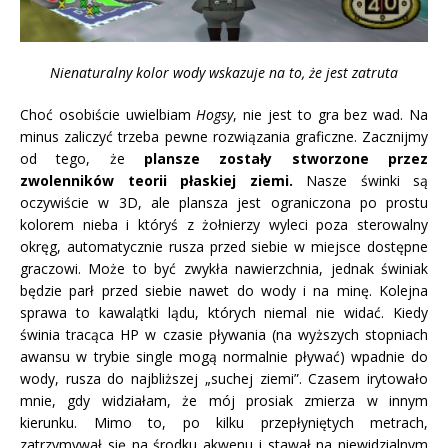
Nienaturalny kolor wody wskazuje na to, że jest zatruta
Choć osobiście uwielbiam
Hogsy
, nie jest to gra bez wad. Na
minus zaliczyć trzeba pewne rozwiązania graficzne. Zacznijmy
od tego, że
plansze zostały stworzone przez
zwolenników teorii płaskiej ziemi.
Nasze świnki są
oczywiście w 3D, ale plansza jest ograniczona po prostu
kolorem nieba i któryś z żołnierzy wyleci poza sterowalny
okręg, automatycznie rusza przed siebie w miejsce dostępne
graczowi. Może to być zwykła nawierzchnia, jednak świniak
będzie parł przed siebie nawet do wody i na minę. Kolejna
sprawa to kawalątki lądu, których niemal nie widać. Kiedy
świnia tracąca HP w czasie pływania (na wyższych stopniach
awansu w trybie single mogą normalnie pływać) wpadnie do
wody, rusza do najbliższej „suchej ziemi”. Czasem irytowało
mnie, gdy widziałam, że mój prosiak zmierza w innym
kierunku. Mimo to, po kilku przepłyniętych metrach,
zatrzymywał się na środku akwenu i stawał na niewidzialnym