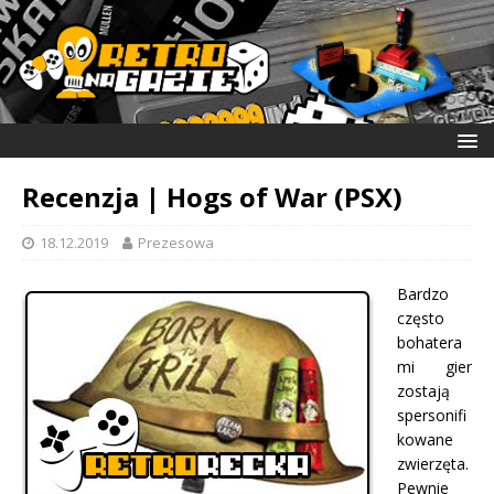
Recenzja | Hogs of War (PSX)
18.12.2019
Prezesowa
Bardzo
często
bohatera
mi gier
zostają
spersonifi
kowane
zwierzęta.
Pewnie