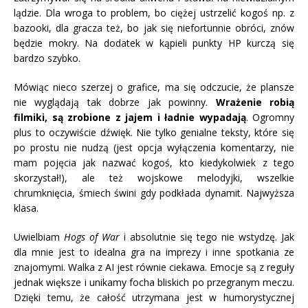
lądzie. Dla wroga to problem, bo ciężej ustrzelić kogoś np. z
bazooki, dla gracza też, bo jak się niefortunnie obróci, znów
będzie mokry. Na dodatek w kąpieli punkty HP kurczą się
bardzo szybko.
Mówiąc nieco szerzej o grafice, ma się odczucie, że plansze
nie wyglądają tak dobrze jak powinny.
Wrażenie robią
filmiki, są zrobione z jajem i ładnie wypadają
. Ogromny
plus to oczywiście dźwięk. Nie tylko genialne teksty, które się
po prostu nie nudzą (jest opcja wyłączenia komentarzy, nie
mam pojęcia jak nazwać kogoś, kto kiedykolwiek z tego
skorzystał!), ale też wojskowe melodyjki, wszelkie
chrumknięcia, śmiech świni gdy podkłada dynamit. Najwyższa
klasa.
Uwielbiam
Hogs of War
i absolutnie się tego nie wstydzę. Jak
dla mnie jest to idealna gra na imprezy i inne spotkania ze
znajomymi. Walka z AI jest równie ciekawa. Emocje są z reguły
jednak większe i unikamy focha bliskich po przegranym meczu.
Dzięki temu, że całość utrzymana jest w humorystycznej