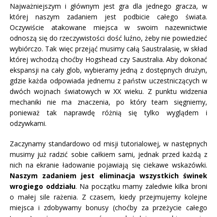
Najważniejszym i głównym jest gra dla jednego gracza, w
której naszym zadaniem jest podbicie całego świata.
Oczywiście atakowane miejsca w swoim nazewnictwie
odnoszą się do rzeczywistości dość luźno, żeby nie powiedzieć
wybiórczo. Tak więc przejąć musimy całą Saustralasię, w skład
której wchodzą choćby Hogshead czy Saustralia. Aby dokonać
ekspansji na cały glob, wybieramy jedną z dostępnych drużyn,
gdzie każda odpowiada jednemu z państw uczestniczących w
dwóch wojnach światowych w XX wieku. Z punktu widzenia
mechaniki nie ma znaczenia, po który team sięgniemy,
ponieważ tak naprawdę różnią się tylko wyglądem i
odzywkami.
Zaczynamy standardowo od misji tutorialowej, w następnych
musimy już radzić sobie całkiem sami, jednak przed każdą z
nich na ekranie ładowanie pojawiają się ciekawe wskazówki.
Naszym zadaniem jest eliminacja wszystkich świnek
wrogiego oddziału
. Na początku mamy zaledwie kilka broni
o małej sile rażenia. Z czasem, kiedy przejmujemy kolejne
miejsca i zdobywamy bonusy (choćby za przeżycie całego