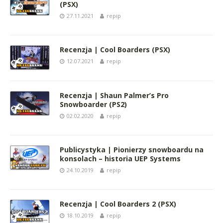
(PSX)
27.11.2021
repip
Recenzja | Cool Boarders (PSX)
12.07.2021
repip
Recenzja | Shaun Palmer’s Pro
Snowboarder (PS2)
02.02.2020
repip
Publicystyka | Pionierzy snowboardu na
konsolach – historia UEP Systems
24.10.2019
repip
Recenzja | Cool Boarders 2 (PSX)
18.10.2019
repip