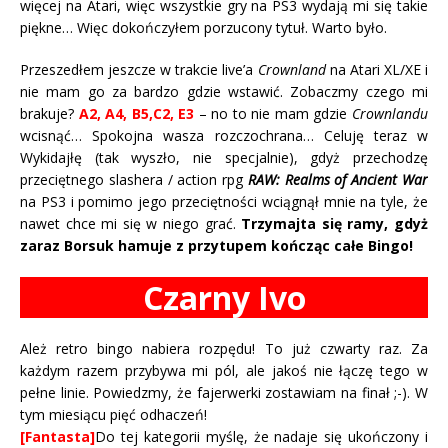
więcej na Atari, więc wszystkie gry na PS3 wydają mi się takie
piękne… Więc dokończyłem porzucony tytuł. Warto było.
Przeszedłem jeszcze w trakcie live’a
Crownland
na Atari XL/XE i
nie mam go za bardzo gdzie wstawić. Zobaczmy czego mi
brakuje?
A2, A4, B5,C2, E3
– no to nie mam gdzie
Crownlandu
wcisnąć… Spokojna wasza rozczochrana… Celuję teraz w
Wykidajłę (tak wyszło, nie specjalnie), gdyż przechodzę
przeciętnego slashera / action rpg
RAW: Realms of Ancient War
na PS3 i pomimo jego przeciętności wciągnął mnie na tyle, że
nawet chce mi się w niego grać.
Trzymajta się ramy, gdyż
zaraz Borsuk hamuje z przytupem kończąc całe Bingo!
Czarny Ivo
Ależ retro bingo nabiera rozpędu! To już czwarty raz. Za
każdym razem przybywa mi pól, ale jakoś nie łączę tego w
pełne linie. Powiedzmy, że fajerwerki zostawiam na finał ;-). W
tym miesiącu pięć odhaczeń!
[Fantasta]
Do tej kategorii myślę, że nadaje się ukończony i