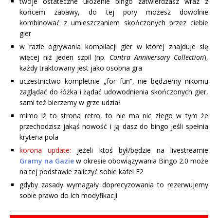
twoje ostateczne ułożenie bingo zatwierdzasz wraz z
końcem zabawy, do tej pory możesz dowolnie
kombinować z umieszczaniem skończonych przez ciebie
gier
w razie ogrywania kompilacji gier w której znajduje się
więcej niż jeden szpil (np.
Contra Anniversary Collection
),
każdy traktowany jest jako osobna gra
uczestnictwo kompletnie „for fun”, nie będziemy nikomu
zaglądać do łóżka i żądać udowodnienia skończonych gier,
sami też bierzemy w grze udział
mimo iż to strona retro, to nie ma nic złego w tym że
przechodzisz jakąś nowość i ją dasz do bingo jeśli spełnia
kryteria pola
korona update:
jeżeli ktoś był/będzie na livestreamie
Gramy na Gazie
w okresie obowiązywania Bingo 2.0 może
na tej podstawie zaliczyć sobie kafel E2
gdyby zasady wymagały doprecyzowania to rezerwujemy
sobie prawo do ich modyfikacji