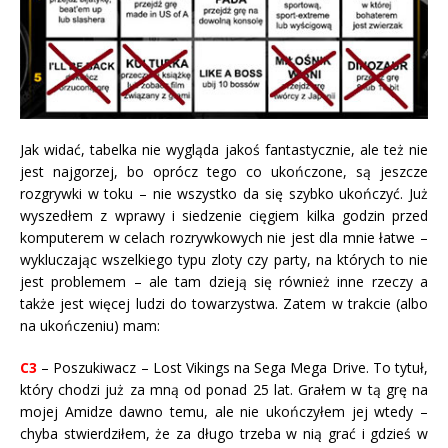
Jak widać, tabelka nie wygląda jakoś fantastycznie, ale też nie
jest najgorzej, bo oprócz tego co ukończone, są jeszcze
rozgrywki w toku – nie wszystko da się szybko ukończyć. Już
wyszedłem z wprawy i siedzenie cięgiem kilka godzin przed
komputerem w celach rozrywkowych nie jest dla mnie łatwe –
wykluczając wszelkiego typu zloty czy party, na których to nie
jest problemem – ale tam dzieją się również inne rzeczy a
także jest więcej ludzi do towarzystwa. Zatem w trakcie (albo
na ukończeniu) mam:
C3
– Poszukiwacz – Lost Vikings na Sega Mega Drive. To tytuł,
który chodzi już za mną od ponad 25 lat. Grałem w tą grę na
mojej Amidze dawno temu, ale nie ukończyłem jej wtedy –
chyba stwierdziłem, że za długo trzeba w nią grać i gdzieś w