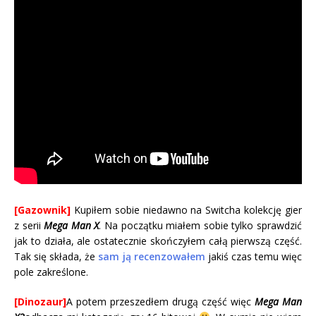
[Gazownik]
Kupiłem sobie niedawno na Switcha kolekcję gier
z serii
Mega Man X
. Na początku miałem sobie tylko sprawdzić
jak to działa, ale ostatecznie skończyłem całą pierwszą część.
Tak się składa, że
sam ją recenzowałem
jakiś czas temu więc
pole zakreślone.
[Dinozaur]
A potem przeszedłem drugą część więc
Mega Man