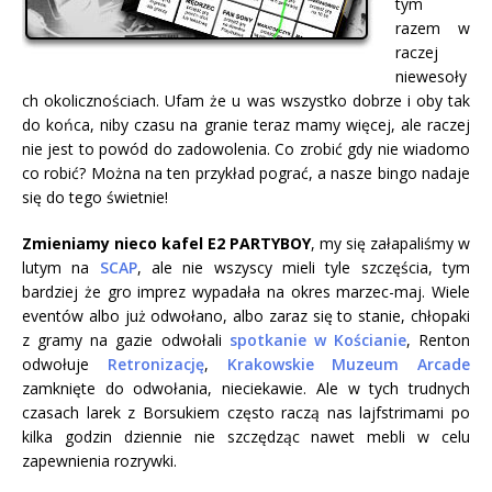
tym
razem w
raczej
niewesoły
ch okolicznościach.
Ufam że u was wszystko dobrze i oby tak
do końca, niby czasu na granie teraz mamy więcej, ale raczej
nie jest to powód do zadowolenia. Co zrobić gdy nie wiadomo
co robić? Można na ten przykład pograć, a nasze bingo nadaje
się do tego świetnie!
Zmieniamy nieco kafel E2 PARTYBOY
, my się załapaliśmy w
lutym na
SCAP
, ale nie wszyscy mieli tyle szczęścia, tym
bardziej że gro imprez wypadała na okres marzec-maj. Wiele
eventów albo już odwołano, albo zaraz się to stanie, chłopaki
z gramy na gazie odwołali
spotkanie w Kościanie
, Renton
odwołuje
Retronizację
,
Krakowskie Muzeum Arcade
zamknięte do odwołania, nieciekawie. Ale w tych trudnych
czasach larek z Borsukiem często raczą nas lajfstrimami po
kilka godzin dziennie nie szczędząc nawet mebli w celu
zapewnienia rozrywki.