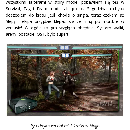
wszystkimi fajterami w story mode, pobawiłem się też w
Survival, Tag i Team mode, ale po ok. 5 godzinach chyba
doszedłem do kresu jeśli chodzi o singla, teraz czekam aż
Ślepy i ekipa przyjdzie klepać się ze mną po mordzie w
versusie! W ogóle ta gra wygląda obłędnie! System walki,
areny, postacie, OST, było super!
Ryu Hayabusa dał mi 2 kratki w bingo