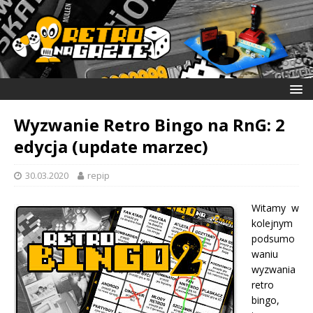
Wyzwanie Retro Bingo na RnG: 2
edycja (update marzec)
30.03.2020
repip
Witamy w
kolejnym
podsumo
waniu
wyzwania
retro
bingo,