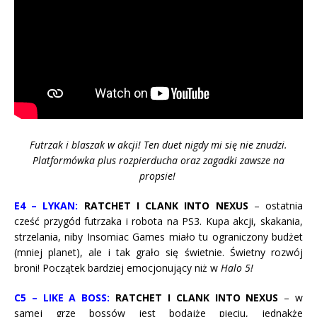
Futrzak i blaszak w akcji! Ten duet nigdy mi się nie znudzi.
Platformówka plus rozpierducha oraz zagadki zawsze na
propsie!
E4 – LYKAN:
RATCHET I CLANK INTO NEXUS
– ostatnia
cześć przygód futrzaka i robota na PS3. Kupa akcji, skakania,
strzelania, niby Insomiac Games miało tu ograniczony budżet
(mniej planet), ale i tak grało się świetnie. Świetny rozwój
broni! Początek bardziej emocjonujący niż w
Halo 5!
C5 – LIKE A BOSS:
RATCHET I CLANK INTO NEXUS
– w
samej grze bossów jest bodajże pięciu, jednakże