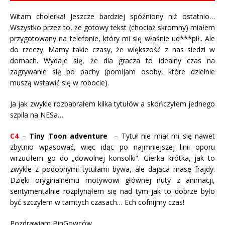
Witam cholerka! Jeszcze bardziej spóźniony niż ostatnio…
Wszystko przez to, że gotowy tekst (chociaż skromny) miałem
przygotowany na telefonie, który mi się właśnie ud***pił.. Ale
do rzeczy. Mamy takie czasy, że większość z nas siedzi w
domach. Wydaje się, że dla gracza to idealny czas na
zagrywanie się po pachy (pomijam osoby, które dzielnie
muszą wstawić się w robocie).
Ja jak zwykle rozbabrałem kilka tytułów a skończyłem jednego
szpila na NESa…
C4
–
Tiny Toon adventure
– Tytuł nie miał mi się nawet
zbytnio wpasować, więc idąc po najmniejszej linii oporu
wrzuciłem go do „dowolnej konsolki”. Gierka krótka, jak to
zwykle z podobnymi tytułami bywa, ale dająca masę frajdy.
Dzięki oryginalnemu motywowi głównej nuty z animacji,
sentymentalnie rozpłynąłem się nad tym jak to dobrze było
być szczylem w tamtych czasach… Ech cofnijmy czas!
Pozdrawiam BinGowców