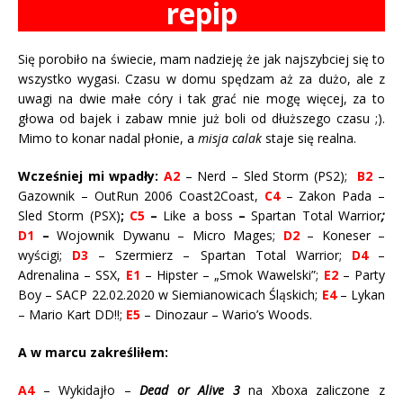
repip
Się porobiło na świecie, mam nadzieję że jak najszybciej się to
wszystko wygasi. Czasu w domu spędzam aż za dużo, ale z
uwagi na dwie małe córy i tak grać nie mogę więcej, za to
głowa od bajek i zabaw mnie już boli od dłuższego czasu ;).
Mimo to konar nadal płonie, a
misja calak
staje się realna.
Wcześniej mi wpadły:
A2
– Nerd – Sled Storm (PS2);
B2
–
Gazownik – OutRun 2006 Coast2Coast,
C4
– Zakon Pada –
Sled Storm (PSX)
;
C5
–
Like a boss
–
Spartan Total Warrior
;
D1
–
Wojownik Dywanu – Micro Mages;
D2
– Koneser –
wyścigi;
D3
– Szermierz – Spartan Total Warrior;
D4
–
Adrenalina – SSX,
E1
– Hipster – „Smok Wawelski”;
E2
– Party
Boy – SACP 22.02.2020 w Siemianowicach Śląskich;
E4
– Lykan
– Mario Kart DD!!;
E5
– Dinozaur – Wario’s Woods.
A w marcu zakreśliłem:
A4
– Wykidajło –
Dead or Alive 3
na Xboxa zaliczone z