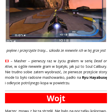
piękne i przejrzyste trasy… szkoda że niewiele ich w tej grze jest
E3
– Masher – pierwszy raz w życiu grałem w serię
Dead or
Alive
, w ogóle niewiele gram w bijatyki, jak już to Soul Calibury.
Nie trudno sobie zatem wyobrazić, że pierwsze przejście story
mode to było radosne mashowanko, padło na
Ryu Hayabusę
i odkrycie potrójnego kopa w powietrzu.
Wojt
Marzec znowu z bicza strzelił. Nie było na początku kolorowo,