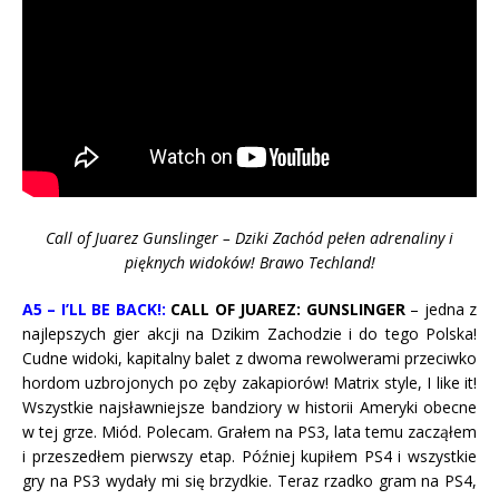
Call of Juarez Gunslinger – Dziki Zachód pełen adrenaliny i
pięknych widoków! Brawo Techland!
A5 – I’LL BE BACK!:
CALL OF JUAREZ: GUNSLINGER
– jedna z
najlepszych gier akcji na Dzikim Zachodzie i do tego Polska!
Cudne widoki, kapitalny balet z dwoma rewolwerami przeciwko
hordom uzbrojonych po zęby zakapiorów! Matrix style, I like it!
Wszystkie najsławniejsze bandziory w historii Ameryki obecne
w tej grze. Miód. Polecam. Grałem na PS3, lata temu zacząłem
i przeszedłem pierwszy etap. Później kupiłem PS4 i wszystkie
gry na PS3 wydały mi się brzydkie. Teraz rzadko gram na PS4,