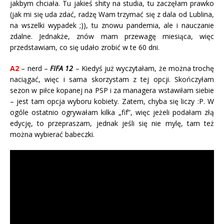
jakbym chciała. Tu jakieś shity na studia, tu zaczęłam prawko
(jak mi się uda zdać, radzę Wam trzymać się z dala od Lublina,
na wszelki wypadek ;)), tu znowu pandemia, ale i nauczanie
zdalne. Jednakże, znów mam przewagę miesiąca, więc
przedstawiam, co się udało zrobić w te 60 dni.
A2
– nerd –
FIFA 12
– Kiedyś już wyczytałam, że można trochę
naciągać, więc i sama skorzystam z tej opcji. Skończyłam
sezon w piłce kopanej na PSP i za managera wstawiłam siebie
– jest tam opcja wyboru kobiety. Zatem, chyba się liczy :P. W
ogóle ostatnio ogrywałam kilka „fif”, więc jeżeli podałam złą
edycję, to przepraszam, jednak jeśli się nie mylę, tam też
można wybierać babeczki.