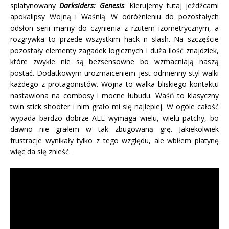
splatynowany
Darksiders: Genesis
. Kierujemy tutaj jeźdźcami
apokalipsy Wojną i Waśnią. W odróżnieniu do pozostałych
odsłon serii mamy do czynienia z rzutem izometrycznym, a
rozgrywka to przede wszystkim hack n slash. Na szczęście
pozostały elementy zagadek logicznych i duża ilość znajdziek,
które zwykle nie są bezsensowne bo wzmacniają naszą
postać. Dodatkowym urozmaiceniem jest odmienny styl walki
każdego z protagonistów. Wojna to walka bliskiego kontaktu
nastawiona na combosy i mocne łubudu. Waśń to klasyczny
twin stick shooter i nim grało mi się najlepiej. W ogóle całość
wypada bardzo dobrze ALE wymaga wielu, wielu patchy, bo
dawno nie grałem w tak zbugowaną grę. Jakiekolwiek
frustracje wynikały tylko z tego względu, ale wbiłem platynę
więc da się znieść.