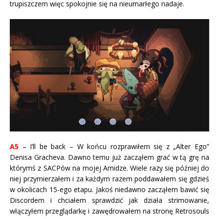
trupiszczem więc spokojnie się na nieumarłego nadaje.
A5
– I’ll be back – W końcu rozprawiłem się z „Alter Ego”
Denisa Gracheva. Dawno temu już zacząłem grać w tą grę na
którymś z SACPów na mojej Amidze. Wiele razy się później do
niej przymierzałem i za każdym razem poddawałem się gdzieś
w okolicach 15-ego etapu. Jakoś niedawno zacząłem bawić się
Discordem i chciałem sprawdzić jak działa strimowanie,
włączyłem przeglądarkę i zawędrowałem na stronę Retrosouls