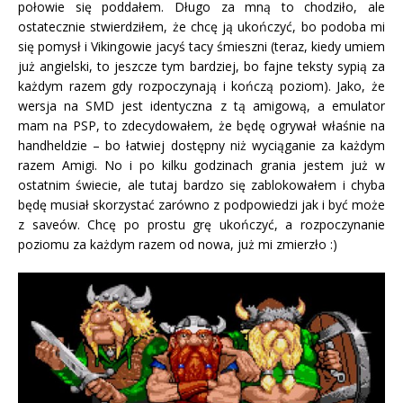
połowie się poddałem. Długo za mną to chodziło, ale
ostatecznie stwierdziłem, że chcę ją ukończyć, bo podoba mi
się pomysł i Vikingowie jacyś tacy śmieszni (teraz, kiedy umiem
już angielski, to jeszcze tym bardziej, bo fajne teksty sypią za
każdym razem gdy rozpoczynają i kończą poziom). Jako, że
wersja na SMD jest identyczna z tą amigową, a emulator
mam na PSP, to zdecydowałem, że będę ogrywał właśnie na
handheldzie – bo łatwiej dostępny niż wyciąganie za każdym
razem Amigi. No i po kilku godzinach grania jestem już w
ostatnim świecie, ale tutaj bardzo się zablokowałem i chyba
będę musiał skorzystać zarówno z podpowiedzi jak i być może
z saveów. Chcę po prostu grę ukończyć, a rozpoczynanie
poziomu za każdym razem od nowa, już mi zmierzło :)