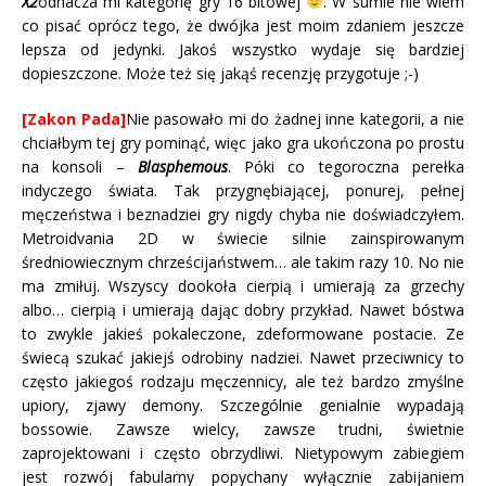
X2
odhacza mi kategorię gry 16 bitowej
. W sumie nie wiem
co pisać oprócz tego, że dwójka jest moim zdaniem jeszcze
lepsza od jedynki. Jakoś wszystko wydaje się bardziej
dopieszczone. Może też się jakąś recenzję przygotuje ;-)
[Zakon Pada]
Nie pasowało mi do żadnej inne kategorii, a nie
chciałbym tej gry pominąć, więc jako gra ukończona po prostu
na konsoli –
Blasphemous
. Póki co tegoroczna perełka
indyczego świata. Tak przygnębiającej, ponurej, pełnej
męczeństwa i beznadziei gry nigdy chyba nie doświadczyłem.
Metroidvania 2D w świecie silnie zainspirowanym
średniowiecznym chrześcijaństwem… ale takim razy 10. No nie
ma zmiłuj. Wszyscy dookoła cierpią i umierają za grzechy
albo… cierpią i umierają dając dobry przykład. Nawet bóstwa
to zwykle jakieś pokaleczone, zdeformowane postacie. Ze
świecą szukać jakiejś odrobiny nadziei. Nawet przeciwnicy to
często jakiegoś rodzaju męczennicy, ale też bardzo zmyślne
upiory, zjawy demony. Szczególnie genialnie wypadają
bossowie. Zawsze wielcy, zawsze trudni, świetnie
zaprojektowani i często obrzydliwi. Nietypowym zabiegiem
jest rozwój fabularny popychany wyłącznie zabijaniem