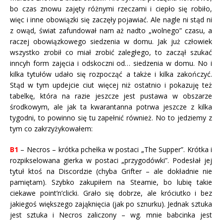
bo czas znowu zajęty różnymi rzeczami i ciepło się robiło,
więc i inne obowiązki się zaczęły pojawiać. Ale nagle ni stąd ni
z owąd, świat zafundował nam aż nadto „wolnego” czasu, a
raczej obowiązkowego siedzenia w domu. Jak już człowiek
wszystko zrobił co miał zrobić zaległego, to zaczął szukać
inncyh form zajęcia i odskoczni od… siedzenia w domu. No i
kilka tytułów udało się rozpocząć a także i kilka zakończyć.
Stąd w tym updejcie ciut więcej niż ostatnio i pokazuję też
tabelkę, która na razie jeszcze jest pustawa w obszarze
środkowym, ale jak ta kwarantanna potrwa jeszcze z kilka
tygodni, to powinno się tu zapełnić również. No to jedziemy z
tym co zakrzyżykowałem:
B1
– Necros – krótka pchełka w postaci „The Supper”. Krótka i
rozpikselowana gierka w postaci „przygodówki”. Podesłał jej
tytuł ktoś na Discordzie (chyba Grifter – ale dokładnie nie
pamiętam). Szybko zakupiłem na Steamie, bo lubię takie
ciekawe point’n’clicki. Grało się dobrze, ale króciutko i bez
jakiegoś większego zająknięcia (jak po sznurku). Jednak sztuka
jest sztuka i Necros zaliczony – wg. mnie babcinka jest