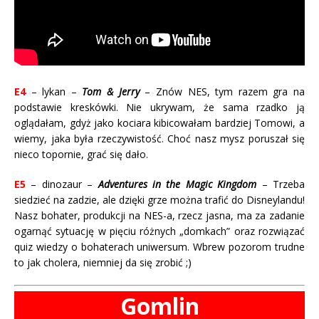
E4
– lykan –
Tom & Jerry
– Znów NES, tym razem gra na
podstawie kreskówki. Nie ukrywam, że sama rzadko ją
oglądałam, gdyż jako kociara kibicowałam bardziej Tomowi, a
wiemy, jaka była rzeczywistość. Choć nasz mysz poruszał się
nieco topornie, grać się dało.
E5
– dinozaur –
Adventures in the Magic Kingdom
– Trzeba
siedzieć na zadzie, ale dzięki grze można trafić do Disneylandu!
Nasz bohater, produkcji na NES-a, rzecz jasna, ma za zadanie
ogarnąć sytuację w pięciu różnych „domkach” oraz rozwiązać
quiz wiedzy o bohaterach uniwersum. Wbrew pozorom trudne
to jak cholera, niemniej da się zrobić ;)
Gomlin