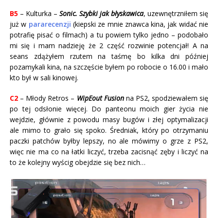
B5
– Kulturka –
Sonic. Szybki jak błyskawica
, uzewnętrzniłem się
już w
pararecenzji
(kiepski ze mnie znawca kina, jak widać nie
potrafię pisać o filmach) a tu powiem tylko jedno – podobało
mi się i mam nadzieję że 2 część rozwinie potencjał! A na
seans zdążyłem rzutem na taśmę bo kilka dni później
pozamykali kina, na szczęście byłem po robocie o 16.00 i mało
kto był w sali kinowej.
C2
– Młody Retros –
WipEout Fusion
na PS2, spodziewałem się
po tej odsłonie więcej. Do panteonu moich gier życia nie
wejdzie, głównie z powodu masy bugów i złej optymalizacji
ale mimo to grało się spoko. Średniak, który po otrzymaniu
paczki patchów byłby lepszy, no ale mówimy o grze z PS2,
więc nie ma co na łatki liczyć, trzeba zacisnąć zęby i liczyć na
to że kolejny wyścig obejdzie się bez nich…