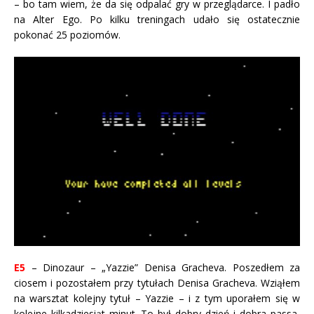
– bo tam wiem, że da się odpalać gry w przeglądarce. I padło
na Alter Ego. Po kilku treningach udało się ostatecznie
pokonać 25 poziomów.
E5
– Dinozaur – „Yazzie” Denisa Gracheva. Poszedłem za
ciosem i pozostałem przy tytułach Denisa Gracheva. Wziąłem
na warsztat kolejny tytuł – Yazzie – i z tym uporałem się w
kolejne kilkadziesiąt minut. To był dobry dzień i dobra passa,