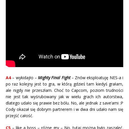
A4
– wykidajło –
Mighty Final Fight
–
Znów eksploatuję NES-a i
po raz kolejny jest to gra, w którą gdzieś tam kiedyś grałam,
ale nigdy nie przeszłam. Choć to Capcom, poziom trudności
nie jest tak wyśrubowany jak w wielu grach ich autorstwa,
dlatego udało się prawie bez bólu. No, ale jednak z save’ami :P
Cody okazał się dobrym partnerem i w dwa dni udało nam się
przejść całość.
C5
– like a boss – różne gry – No, tutaj można było zaszaleć.