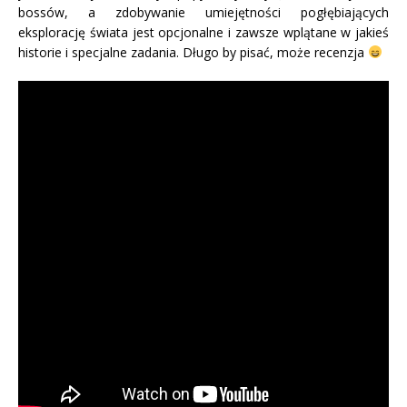
bossów, a zdobywanie umiejętności pogłębiających
eksplorację świata jest opcjonalne i zawsze wplątane w jakieś
historie i specjalne zadania. Długo by pisać, może recenzja