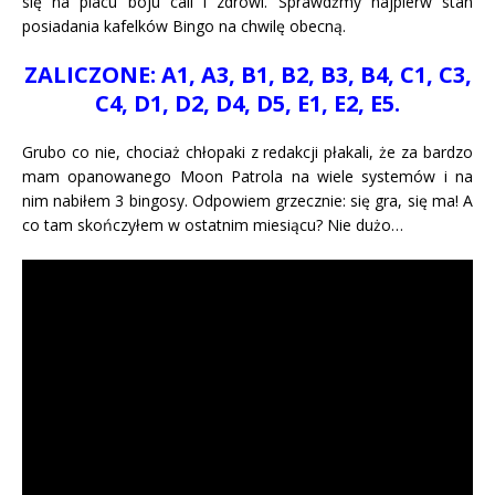
się na placu boju cali i zdrowi. Sprawdźmy najpierw stan
posiadania kafelków Bingo na chwilę obecną.
ZALICZONE: A1, A3, B1, B2, B3, B4, C1, C3,
C4, D1, D2, D4, D5, E1, E2, E5.
Grubo co nie, chociaż chłopaki z redakcji płakali, że za bardzo
mam opanowanego Moon Patrola na wiele systemów i na
nim nabiłem 3 bingosy. Odpowiem grzecznie: się gra, się ma! A
co tam skończyłem w ostatnim miesiącu? Nie dużo…