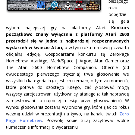
bieżącego
roku
odbędzie
się gala
wyboru najlepszej gry na platformy Atari.
Konkurs
początkowo znany wyłącznie z platformy Atari 2600
przerodził się w jedno z najbardziej rozpoznawanych
wydarzeń w świecie Atari
, a w tym roku ma swoją czwartą
oficjalną edycję. Gospodarzami konkursu są ZeroPage
Homebrew, AtariAge, Mark/Space | Argon, Atari Gamer oraz
The Atari 2600 Homebrew Companion. Obecnie (od
dwudziestego pierwszego stycznia) trwa głosowanie we
wszystkich kategoriach (a jest ich niemało, o tym za moment),
które potrwa do szóstego lutego, zaś głosować mogą
wszyscy zarejestrowani użytkownicy atariage (a tak naprawdę
zarejestrowani co najmniej miesiąc przed głosowaniem). W
wyniku głosowania zostaną wyłonione gry, które (jak co roku)
wezmą udział w prezentacji na żywo, na kanale twitch
Zero
Page Homebrew
. Pozwolę sobie tutaj zacytować wolne
tłumaczenie informacji o wydarzeniu: