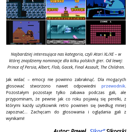
Najbardziej interesująca nas kategoria, czyli Atari XL/XE – w
której znajdziemy nominacje dla kilku polskich gier. Od lewej:
Prince of Persia, Albert, Flob, Gacek, Final Assault, The Children.
Jak widać – emocji nie powinno zabraknąć. Dla mogących
głosować stworzono nawet odpowiedni
przewodnik
.
Pozostałym pozostaje tylko zabawa podczas gali, ale
przypominam, że pewnie jak co roku pojawią się perełki, z
którymi każdy użytkownik retro powinien się (według mnie)
zapoznać… Zachęcam do głosowania i oglądania gali z
wynikami!
Autor: Paweł
„Sikor”
Sikorski