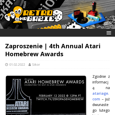
Zaproszenie | 4th Annual Atari
Homebrew Awards
01.02.2022
Sikor
Zgodnie z
informacj
ą na
atariage.
com
– już
dwunaste
go lutego