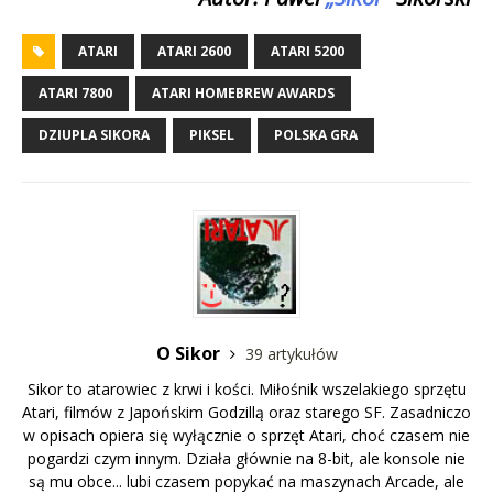
ATARI
ATARI 2600
ATARI 5200
ATARI 7800
ATARI HOMEBREW AWARDS
DZIUPLA SIKORA
PIKSEL
POLSKA GRA
O Sikor
39 artykułów
Sikor to atarowiec z krwi i kości. Miłośnik wszelakiego sprzętu
Atari, filmów z Japońskim Godzillą oraz starego SF. Zasadniczo
w opisach opiera się wyłącznie o sprzęt Atari, choć czasem nie
pogardzi czym innym. Działa głównie na 8-bit, ale konsole nie
są mu obce... lubi czasem popykać na maszynach Arcade, ale