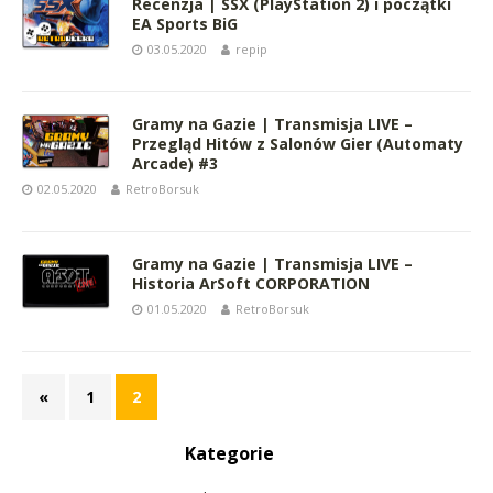
Recenzja | SSX (PlayStation 2) i początki
EA Sports BiG
03.05.2020
repip
Gramy na Gazie | Transmisja LIVE –
Przegląd Hitów z Salonów Gier (Automaty
Arcade) #3
02.05.2020
RetroBorsuk
Gramy na Gazie | Transmisja LIVE –
Historia ArSoft CORPORATION
01.05.2020
RetroBorsuk
«
1
2
Kategorie