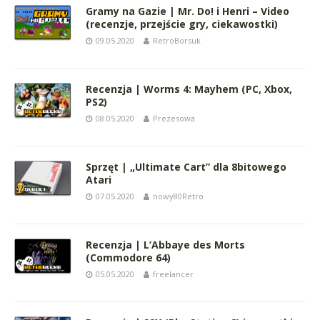
Gramy na Gazie | Mr. Do! i Henri – Video
(recenzje, przejście gry, ciekawostki)
09.05.2020
RetroBorsuk
Recenzja | Worms 4: Mayhem (PC, Xbox,
PS2)
08.05.2020
Prezesowa
Sprzęt | „Ultimate Cart” dla 8bitowego
Atari
07.05.2020
nowy80Retro
Recenzja | L’Abbaye des Morts
(Commodore 64)
05.05.2020
freelancer