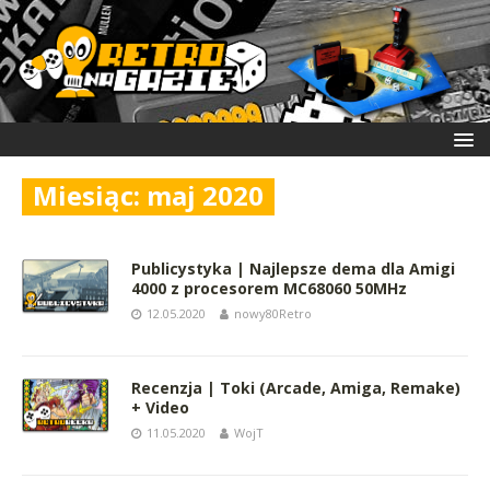
Miesiąc:
maj 2020
Publicystyka | Najlepsze dema dla Amigi
4000 z procesorem MC68060 50MHz
12.05.2020
nowy80Retro
Recenzja | Toki (Arcade, Amiga, Remake)
+ Video
11.05.2020
WojT