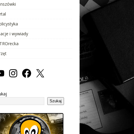
anszówki
rtal
blicystyka
lacje i wywiady
TROrecka
rzęt
ukaj
Szukaj