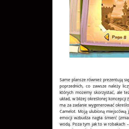
Same plansze również prezentują si
poprzednich, co zawsze należy lic
których możemy skorzystać, ale te
układ, w bliżej określonej koncepcji
ma za zadanie wygenerować określon
Camelot. Moją ulubioną miejscówą j
emocji wzbudza nagła śmierć (zmian
wodą. Poza tym jak to w robakach 