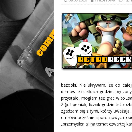
bazooki. Nie ukrywam, że do całej
demówce i setkach godzin spędzony
przystało, mogłam też grać w to „s
2
(już pełniak, licznik godzin też r
zgadzam się z tymi, którzy uważają, 
on równocześnie sporo nowych opc
„przemyślenia” na temat czwartej ka