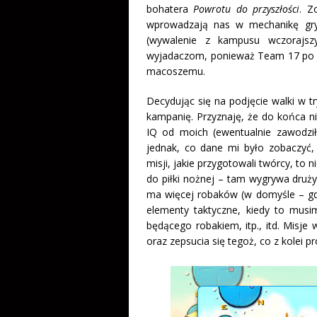
bohatera
Powrotu do przyszłości
. Z
wprowadzają nas w mechanikę gry,
(wywalenie z kampusu wczorajszy
wyjadaczom, ponieważ Team 17 po ra
macoszemu.
Decydując się na podjęcie walki w
kampanię. Przyznaję, że do końca n
IQ od moich (ewentualnie zawodzi
jednak, co dane mi było zobaczyć
misji, jakie przygotowali twórcy, to 
do piłki nożnej – tam wygrywa drużyna
ma więcej robaków (w domyśle – gd
elementy taktyczne, kiedy to musim
będącego robakiem, itp., itd. Misj
oraz zepsucia się tegoż, co z kolei 