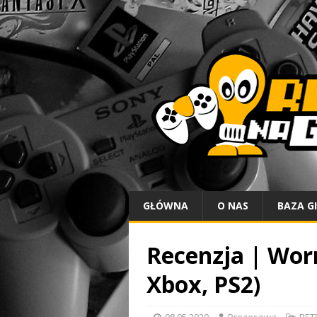
GŁÓWNA
O NAS
BAZA G
Recenzja | Wor
Xbox, PS2)
08.05.2020
Prezesowa
RET