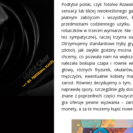
Podtytuł polski, czyli
Totalna Rozwał
sensacji lub bliżej nieokreślonego ga
płatnym zabójcom i wszystkim, 
przedmiotami codziennego użytku.
robaczków w trzecim wymiarze. Nie si
też sympatyczne), raczej trzyma si
Otrzymujemy standardowe tryby gry, 
(złoto!). Jak zwykle godziny można
chcemy, co pozwala nam na większe
należała biskupia czapa i równie w
głowy, różnych fryzurek, okularów
mężczyźni, ewentualnie kobiety 
zarost. Również decydujemy o tym, 
naprawdę spory, szczególnie gdy doda
znane z poprzednich części muzyczn
gra oferuje pewne wyzwania – zarów
monety, a za te możemy kupić nowe 