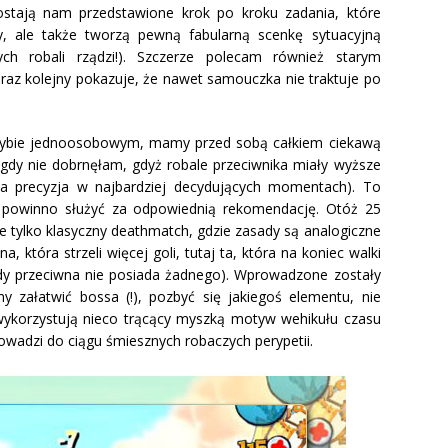
ostają nam przedstawione krok po kroku zadania, które
 ale także tworzą pewną fabularną scenkę sytuacyjną
ch robali rządzi!). Szczerze polecam również starym
z kolejny pokazuje, że nawet samouczka nie traktuje po
 trybie jednoosobowym, mamy przed sobą całkiem ciekawą
igdy nie dobrnęłam, gdyż robale przeciwnika miały wyższe
ła precyzja w najbardziej decydujących momentach). To
, powinno służyć za odpowiednią rekomendację. Otóż 25
nie tylko klasyczny deathmatch, gdzie zasady są analogiczne
, która strzeli więcej goli, tutaj ta, która na koniec walki
y przeciwna nie posiada żadnego). Wprowadzone zostały
y załatwić bossa (!), pozbyć się jakiegoś elementu, nie
e wykorzystują nieco trącący myszką motyw wehikułu czasu
prowadzi do ciągu śmiesznych robaczych perypetii.