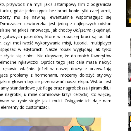
ka
, przywodzi na myśl jakiś sztampowy film z pogranicza
tunku, gdzie jeden typek bez broni kopie tyłki całej armii,
którzy mu się nawiną, ewentualnie wspomagając się
 Tymczasem czwóreczka jest jedną z najlepszych odsłon
li się na jakieś innowacje, jak choćby
Oblężenie
(skądinąd,
ę gotowych patentów, które w robaczej braci są od lat.
czyli możliwość wykonywania misji, tutorial, multiplayer
 spędzać w edytorach. Nasze robaki wyglądają jak tylko
 zżycie się z nimi. Nie ukrywam, że do moich faworytów
ielmożne rękawiczki. Oprócz tego jest cała masa nakryć
, rękawic właśnie. Jeżeli w naszej drużynie przeważają
mające problemy z hormonami, możemy dołożyć stylowy
jakim głosem będzie przemawiać nasza ekipa. Wybór jest
my standardowe już flagę oraz nagrobek (są i piramidki, i
e nagrobki, u mnie dominował krzyż celtycki). Co więcej,
no w trybie single jak i multi. Osiąganie ich daje nam
elementy do customizacji.