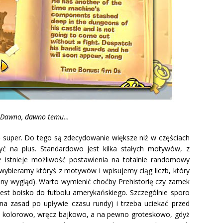
Dawno, dawno temu…
ę super. Do tego są zdecydowanie większe niż w częściach
zyć na plus. Standardowo jest kilka stałych motywów, z
ż istnieje możliwość postawienia na totalnie randomowy
 (wybieramy któryś z motywów i wpisujemy ciąg liczb, który
y wygląd). Warto wymienić choćby Prehistorię czy zamek
est boisko do futbolu amerykańskiego. Szczególnie sporo
a zasad po upływie czasu rundy) i trzeba uciekać przed
– kolorowo, wręcz bajkowo, a na pewno groteskowo, gdyż