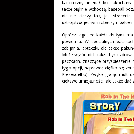
kanoniczny arsenał. Mój ukochany ś
także pięknie wchodzą, baseball poz
nic nie cieszy tak, jak strąceni
ustrojstwa jednym robaczym palcem.
Oprócz tego, że każda drużyna ma o
powietrza. W specjalnych paczkac
zabijania, apteczki, ale także pak
Może wśród nich także być uzdrowien
paczkach, znaczące przyspieszenie r
tygla opcji, naprawdę ciężko się znu
Prezesoelho). Zwykle grając multi u
ciekawe umiejętności, ale także dać 