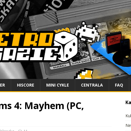
IER
HISCORE
MINI CYKLE
CENTRALA
FAQ
ms 4: Mayhem (PC,
Ka
Ku
Ne
ROrecka
11