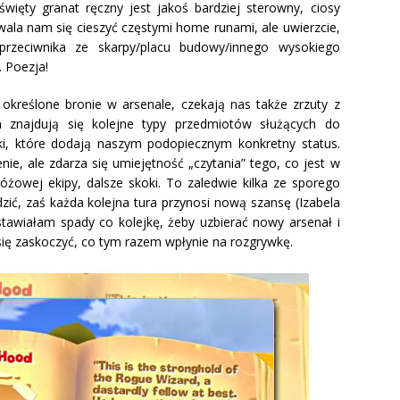
więty granat ręczny jest jakoś bardziej sterowny, ciosy
wala nam się cieszyć częstymi home runami, ale uwierzcie,
e przeciwnika ze skarpy/placu budowy/innego wysokiego
 Poezja!
kreślone bronie w arsenale, czekają nas także zrzuty z
h znajdują się kolejne typy przedmiotów służących do
unki, które dodają naszym podopiecznym konkretny status.
ie, ale zdarza się umiejętność „czytania” tego, co jest w
óżowej ekipy, dalsze skoki. To zaledwie kilka ze sporego
dzić, zaś każda kolejna tura przynosi nową szansę (Izabela
stawiałam spady co kolejkę, żeby uzbierać nowy arsenał i
się zaskoczyć, co tym razem wpłynie na rozgrywkę.