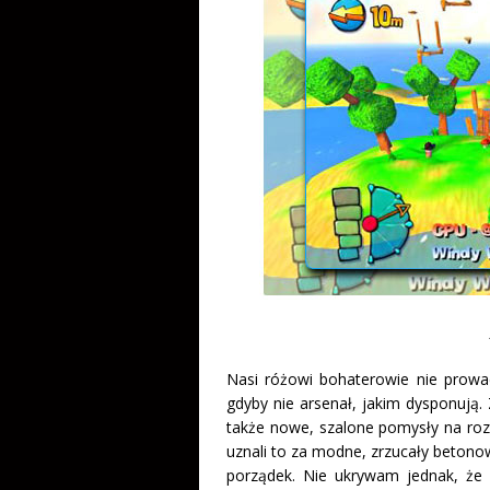
Nasi różowi bohaterowie nie prowad
gdyby nie arsenał, jakim dysponują. 
także nowe, szalone pomysły na rozwa
uznali to za modne, zrzucały beton
porządek. Nie ukrywam jednak, że