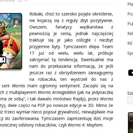
Pl
Robaki, choć to szeroko pojęte określenie,
Po
nie kojarzą się z reguły zbyt pozytywnie.
Pu
Owszem, fanatycy wędkarstwa z
pewnością je cenią, jednak najczęściej
Re
traktuje się je jako oślizgłe i niezbyt
RE
przyjemne byty.
Tymczasem ekipa Team
17 już od wielu, wielu lat, próbuje
Sp
zatrzymać tę tendencję. Ewentualnie ma
nam do przekazania informację, że jeśli
jeszcze raz z obrzydzeniem zareagujemy
na robaczka, ten wystrzeli do nas z
 serii
Worms
mam ogromny sentyment. Zaczęło się na
ch z multiplayerem
Worms Armageddon
(jak na jedynaczkę
Sz
ama ze sobą”, i tak dawało mnóstwo frajdy), przez
Worms
ozbity), dwie części na PSP po nowsze edycje w 3D. Mimo że
iż trzeci wymiar nieco popsuł grywalność, niewątpliwie ma
ji do zaoferowania. Tymczasem zaprezentuję dziś moje
nonicznej odsłony robaczków, czyli
Worms 4: Mayhem
.