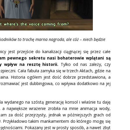
szkodników to trochę marna nagroda, ale cóż – niech będzie
y jest przejście do kanalizacji ciągnącej się przez całe
am pewnego sekretu nasi bohaterowie wplątani są
 wpływ na resztę historii.
Tylko od nas zależy, czy
pieczni. Cała fabuła zamyka się w trzech Aktach, gdzie na
raina. Historia ogółem jest dość dobrze przedstawiona, a
 rozmawiać jest dubbingowa, co wpływa dodatkowo na jej
ila wydanego na szóstą generację konsol i właśnie tu daję
, a największe wrażenie zrobiła na mnie animacja wody,
żam za dość przejrzysty, jednak w późniejszych grach od
ny. Przykładowo takim mankamentem do którego mogę się
ejętnościami. Pokazany jest w prosty sposób, a nawet zbyt