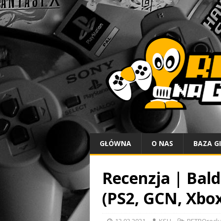
GŁÓWNA
O NAS
BAZA G
Recenzja | Bald
(PS2, GCN, Xbox
13.03.2021
KSH
RETROreck