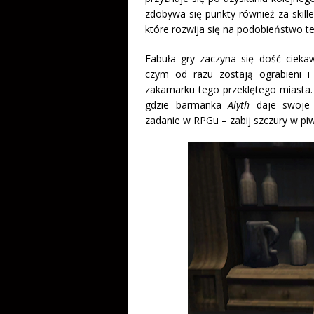
zdobywa się punkty również za skill
które rozwija się na podobieństwo te
Fabuła gry zaczyna się dość cieka
czym od razu zostają ograbieni i
zakamarku tego przeklętego miasta.
gdzie barmanka
Alyth
daje swoje p
zadanie w RPGu – zabij szczury w piw