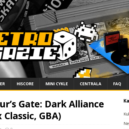
IER
HISCORE
MINI CYKLE
CENTRALA
FAQ
ur’s Gate: Dark Alliance
Ka
 Classic, GBA)
Ku
Ne
a
9