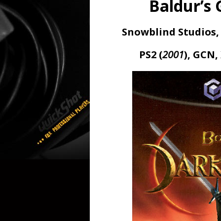
Baldur’s 
Snowblind Studios,
PS2 (
2001
), GCN,