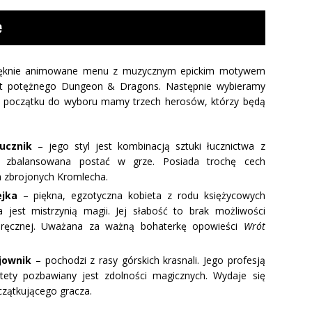
epięknie animowane menu z muzycznym epickim motywem
at potężnego Dungeon & Dragons. Następnie wybieramy
a początku do wyboru mamy trzech herosów, którzy będą
ucznik
– jego styl jest kombinacją sztuki łucznictwa z
ej zbalansowana postać w grze. Posiada trochę cech
h zbrojonych Kromlecha.
ejka
– piękna, egzotyczna kobieta z rodu księżycowych
a jest mistrzynią magii. Jej słabość to brak możliwości
wuręcznej. Uważana za ważną bohaterkę opowieści
Wrót
jownik
– pochodzi z rasy górskich krasnali. Jego profesją
stety pozbawiany jest zdolności magicznych. Wydaje się
zątkującego gracza.