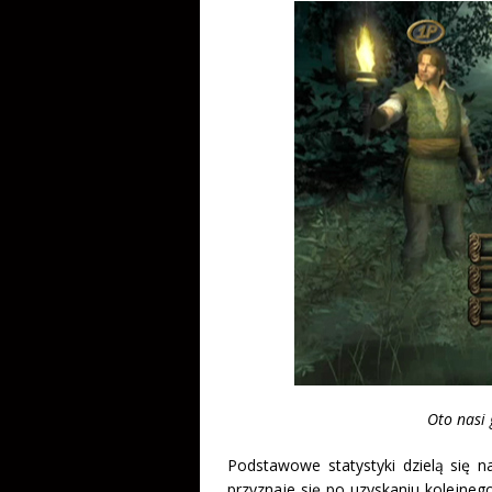
Oto nasi 
Podstawowe statystyki dzielą się na
przyznaje się po uzyskaniu kolejne