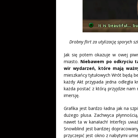
Drobny flirt za utylizację sporych 
Jak się potem okazuje w owej piwnic
miasto.
Niebawem po odkryciu t
wir wydarzeń, które mają ważny
mieszkańcy tytułowych Wrót będą bez
każdy Akt przypada jedna odległa k
każda postać z którą przyjdzie nam
imersję.
Grafika jest bardzo ładna jak na szp
dużego plusa. Zachwyca płynnością
nawet ta w kanałach! Interfejs uwa
Snowblind jest bardziej dopracowa
przyczepić jest okno z nabytymi umi