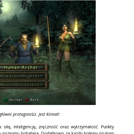
główni protagoniści. Jest klimat!
: siłę, inteligencję, zręczność oraz wytrzymałość. Punkty
go poziomu bohatera. Dodatkowo za każdy kolejny poziom