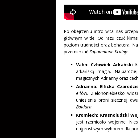
Po obejrzeniu intro wita nas prz
głównym w tle. Od razu czuć klim
poziom trudności oraz bohatera. N
przemierzać
Zapomniane Krainy
:
Vahn: Człowiek Arkański Ł
arkańską magią. Najbardzi
magicznych Adrianny oraz cec
Adrianna: Elficka Czarodzi
elfów. Zielononiebiesko włos
uniesienia broni siecznej d
Baldura
.
Kromlech: Krasnoludzki Wo
jest rzemiosło wojenne. Nie
najprostszym wyborem dla poc