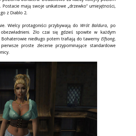
e. Postacie mają swoje unikatowe „drzewko” umiejętności,
go z Diablo 2.
wie. Wielcy protagoniści przybywają do
Wrót Baldura
, po
 obezwładnieni. Zło czai się gdzieś spowite w każdym
 Bohaterowie niedługo potem trafiają do tawerny
Elfsong
,
ierwsze proste zlecenie przypominające standardowe
nicy.