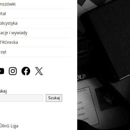
anszówki
rtal
blicystyka
lacje i wywiady
TROrecka
rzęt
ukaj
Szukaj