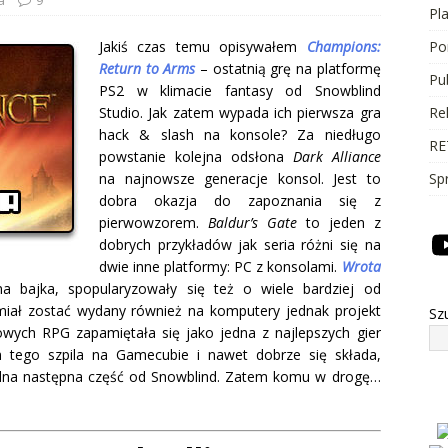
Pl
Jakiś czas temu opisywałem
Champions:
Po
Return to Arms
– ostatnią grę na platformę
Pu
PS2 w klimacie fantasy od Snowblind
Studio. Jak zatem wypada ich pierwsza gra
Re
hack & slash na konsole?
Za niedługo
RE
powstanie kolejna odsłona
Dark Alliance
na najnowsze generacje konsol. Jest to
Sp
dobra okazja do zapoznania się z
pierwowzorem.
Baldur’s Gate
to jeden z
dobrych przykładów jak seria różni się na
dwie inne platformy: PC z konsolami.
Wrota
 bajka, spopularyzowały się też o wiele bardziej od
miał zostać wydany również na komputery jednak projekt
Sz
wych RPG zapamiętała się jako jedna z najlepszych gier
m tego szpila na Gamecubie i nawet dobrze się składa,
adna następna część od Snowblind. Zatem komu w drogę…