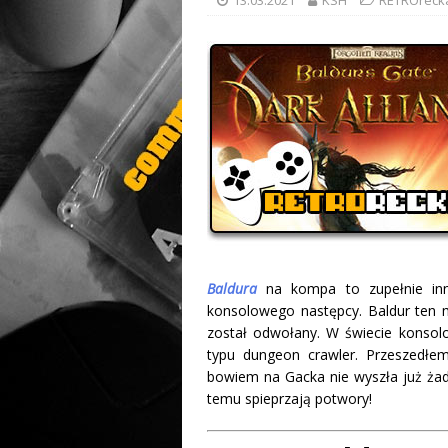
Baldura
na kompa to zupełnie inna
konsolowego następcy. Baldur ten 
został odwołany. W świecie konsolo
typu dungeon crawler. Przeszedłe
bowiem na Gacka nie wyszła już ż
temu spieprzają potwory!