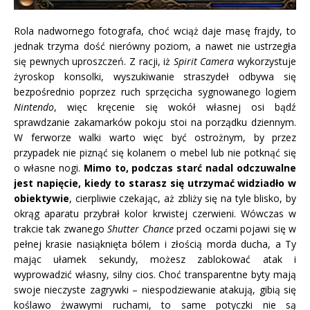
Rola nadwornego fotografa, choć wciąż daje masę frajdy, to
jednak trzyma dość nierówny poziom, a nawet nie ustrzegła
się pewnych uproszczeń. Z racji, iż
Spirit Camera
wykorzystuje
żyroskop konsolki, wyszukiwanie straszydeł odbywa się
bezpośrednio poprzez ruch sprzęcicha sygnowanego logiem
Nintendo
, więc kręcenie się wokół własnej osi bądź
sprawdzanie zakamarków pokoju stoi na porządku dziennym.
W ferworze walki warto więc być ostrożnym, by przez
przypadek nie piznąć się kolanem o mebel lub nie potknąć się
o własne nogi.
Mimo to, podczas starć nadal odczuwalne
jest napięcie, kiedy to starasz się utrzymać widziadło w
obiektywie
, cierpliwie czekając, aż zbliży się na tyle blisko, by
okrąg aparatu przybrał kolor krwistej czerwieni. Wówczas w
trakcie tak zwanego
Shutter Chance
przed oczami pojawi się w
pełnej krasie nasiąknięta bólem i złością morda ducha, a Ty
mając ułamek sekundy, możesz zablokować atak i
wyprowadzić własny, silny cios. Choć transparentne byty mają
swoje nieczyste zagrywki – niespodziewanie atakują, gibią się
koślawo żwawymi ruchami, to same potyczki nie są