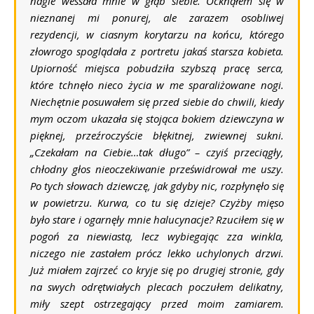
nagle wessała mnie w głąb siebie. Ocknąłem się w
nieznanej mi ponurej, ale zarazem osobliwej
rezydencji, w ciasnym korytarzu na końcu, którego
złowrogo spoglądała z portretu jakaś starsza kobieta.
Upiorność miejsca pobudziła szybszą pracę serca,
które tchnęło nieco życia w me sparaliżowane nogi.
Niechętnie posuwałem się przed siebie do chwili, kiedy
mym oczom ukazała się stojąca bokiem dziewczyna w
pięknej, przeźroczyście błękitnej, zwiewnej sukni.
„Czekałam na Ciebie…tak długo”
– czyiś przeciągły,
chłodny głos nieoczekiwanie prześwidrował me uszy.
Po tych słowach dziewczę, jak gdyby nic, rozpłynęło się
w powietrzu. Kurwa, co tu się dzieje? Czyżby mięso
było stare i ogarnęły mnie halucynacje? Rzuciłem się w
pogoń za niewiastą, lecz wybiegając zza winkla,
niczego nie zastałem prócz lekko uchylonych drzwi.
Już miałem zajrzeć co kryje się po drugiej stronie, gdy
na swych odrętwiałych plecach poczułem delikatny,
miły szept ostrzegający przed moim zamiarem.