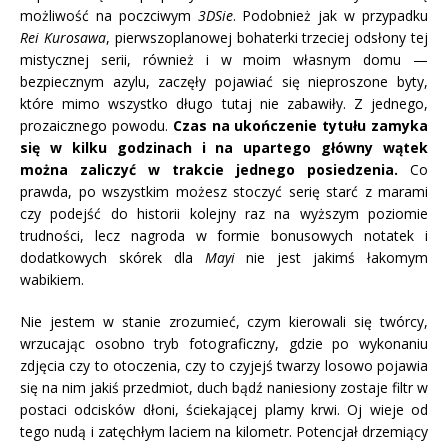
możliwość na poczciwym
3DSie
. Podobnież jak w przypadku
Rei Kurosawa
, pierwszoplanowej bohaterki trzeciej odsłony tej
mistycznej serii, również i w moim własnym domu —
bezpiecznym azylu, zaczęły pojawiać się nieproszone byty,
które mimo wszystko długo tutaj nie zabawiły. Z jednego,
prozaicznego powodu.
Czas na ukończenie tytułu zamyka
się w kilku godzinach i na upartego główny wątek
można zaliczyć w trakcie jednego posiedzenia.
Co
prawda, po wszystkim możesz stoczyć serię starć z marami
czy podejść do historii kolejny raz na wyższym poziomie
trudności, lecz nagroda w formie bonusowych notatek i
dodatkowych skórek dla
Mayi
nie jest jakimś łakomym
wabikiem.
Nie jestem w stanie zrozumieć, czym kierowali się twórcy,
wrzucając osobno tryb fotograficzny, gdzie po wykonaniu
zdjęcia czy to otoczenia, czy to czyjejś twarzy losowo pojawia
się na nim jakiś przedmiot, duch bądź naniesiony zostaje filtr w
postaci odcisków dłoni, ściekającej plamy krwi. Oj wieje od
tego nudą i zatęchłym laciem na kilometr. Potencjał drzemiący