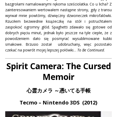
bazgrołami namalowanymi rękoma sześciolatka. Co u licha? Z
zainteresowaniem wertowałem następne strony, gdy z transu
wyrwał mnie powtórny, dźwięczny dzwoneczek mikrofalówki.
Rzuciłem bezwiednie książeczkę na stół i potruchtałem
zaspokoić ogromny głód. Spaghetti zdawało się gotowe od
dobrych pięciu minut, jednak było jeszcze na tyle ciepłe, że z
powodzeniem dało się posmyrać wysublimowane kubki
smakowe. Brzusio został udobruchany, więc pozostało
czekać na powrót mojej lepszej połówki…
To Be Continued
.
Spirit Camera: The Cursed
Memoir
心霊カメラ ～憑いてる手帳
Tecmo – Nintendo 3DS (2012)