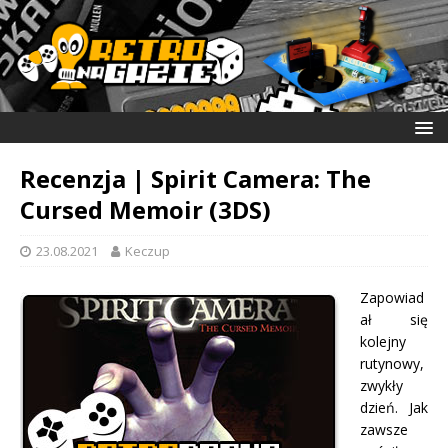
Recenzja | Spirit Camera: The
Cursed Memoir (3DS)
23.08.2021
Keczup
Zapowiad
ał się
kolejny
rutynowy,
zwykły
dzień. Jak
zawsze