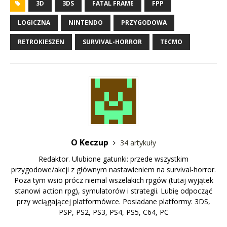
3D
3DS
FATAL FRAME
FPP
LOGICZNA
NINTENDO
PRZYGODOWA
RETROKIESZEN
SURVIVAL-HORROR
TECMO
O Keczup
34 artykuły
Redaktor. Ulubione gatunki: przede wszystkim
przygodowe/akcji z głównym nastawieniem na survival-horror.
Poza tym wsio prócz niemal wszelakich rpgów (tutaj wyjątek
stanowi action rpg), symulatorów i strategii. Lubię odpocząć
przy wciągającej platformówce. Posiadane platformy: 3DS,
PSP, PS2, PS3, PS4, PS5, C64, PC