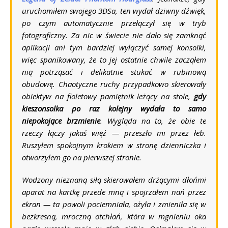
uruchomiłem swojego
3DSa
, ten wydał dziwny dźwięk,
po czym automatycznie przełączył się w tryb
fotograficzny. Za nic w świecie nie dało się zamknąć
aplikacji ani tym bardziej wyłączyć samej konsolki,
więc spanikowany, że to jej ostatnie chwile zacząłem
nią potrząsać i delikatnie stukać w rubinową
obudowę. Chaotyczne ruchy przypadkowo skierowały
obiektyw na fioletowy pamiętnik leżący na stole,
gdy
kieszonsolka po raz kolejny wydała to samo
niepokojące brzmienie
. Wygląda na to, że obie te
rzeczy łączy jakaś więź — przeszło mi przez łeb.
Ruszyłem spokojnym krokiem w stronę dzienniczka i
otworzyłem go na pierwszej stronie.
Wodzony nieznaną siłą skierowałem drżącymi dłońmi
aparat na kartkę przede mną i spojrzałem nań przez
ekran — ta powoli pociemniała, ożyła i zmieniła się w
bezkresną, mroczną otchłań, która w mgnieniu oka