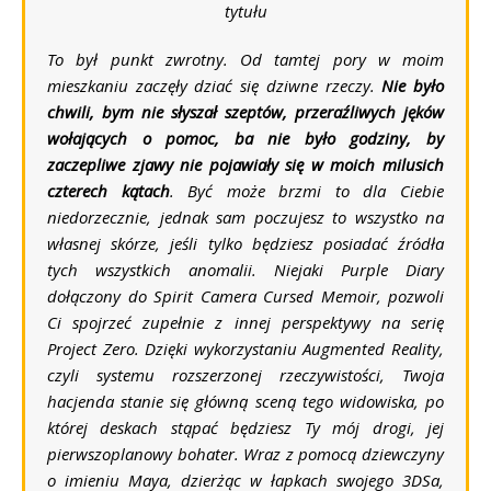
tytułu
To był punkt zwrotny. Od tamtej pory w moim
mieszkaniu zaczęły dziać się dziwne rzeczy.
Nie było
chwili, bym nie słyszał szeptów, przeraźliwych jęków
wołających o pomoc, ba nie było godziny, by
zaczepliwe zjawy nie pojawiały się w moich milusich
czterech kątach
. Być może brzmi to dla Ciebie
niedorzecznie, jednak sam poczujesz to wszystko na
własnej skórze, jeśli tylko będziesz posiadać źródła
tych wszystkich anomalii. Niejaki
Purple Diary
dołączony do
Spirit Camera Cursed Memoir,
pozwoli
Ci spojrzeć zupełnie z innej perspektywy na serię
Project Zero
. Dzięki wykorzystaniu
Augmented Reality
,
czyli systemu rozszerzonej rzeczywistości, Twoja
hacjenda stanie się główną sceną tego widowiska, po
której deskach stąpać będziesz Ty mój drogi, jej
pierwszoplanowy bohater. Wraz z pomocą dziewczyny
o imieniu
Maya
, dzierżąc w łapkach swojego
3DSa
,