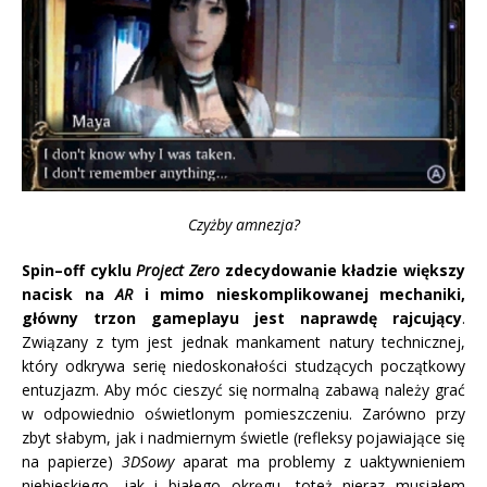
Czyżby amnezja?
Spin–off cyklu
Project Zero
zdecydowanie kładzie większy
nacisk na
AR
i mimo nieskomplikowanej mechaniki,
główny trzon gameplayu jest naprawdę rajcujący
.
Związany z tym jest jednak mankament natury technicznej,
który odkrywa serię niedoskonałości studzących początkowy
entuzjazm. Aby móc cieszyć się normalną zabawą należy grać
w odpowiednio oświetlonym pomieszczeniu. Zarówno przy
zbyt słabym, jak i nadmiernym świetle (refleksy pojawiające się
na papierze)
3DSowy
aparat ma problemy z uaktywnieniem
niebieskiego, jak i białego okręgu, toteż nieraz musiałem