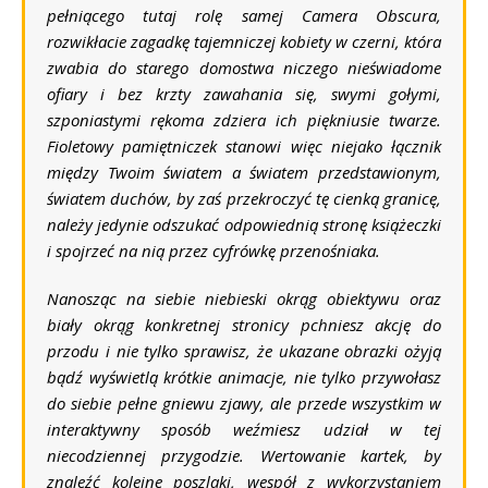
pełniącego tutaj rolę samej
Camera Obscura
,
rozwikłacie zagadkę tajemniczej kobiety w czerni, która
zwabia do starego domostwa niczego nieświadome
ofiary i bez krzty zawahania się, swymi gołymi,
szponiastymi rękoma zdziera ich piękniusie twarze.
Fioletowy pamiętniczek stanowi więc niejako łącznik
między Twoim światem a światem przedstawionym,
światem duchów, by zaś przekroczyć tę cienką granicę,
należy jedynie odszukać odpowiednią stronę książeczki
i spojrzeć na nią przez cyfrówkę przenośniaka.
Nanosząc na siebie niebieski okrąg obiektywu oraz
biały okrąg konkretnej stronicy pchniesz akcję do
przodu i nie tylko sprawisz, że ukazane obrazki ożyją
bądź wyświetlą krótkie animacje, nie tylko przywołasz
do siebie pełne gniewu zjawy, ale przede wszystkim w
interaktywny sposób weźmiesz udział w tej
niecodziennej przygodzie. Wertowanie kartek, by
znaleźć kolejne poszlaki, wespół z wykorzystaniem