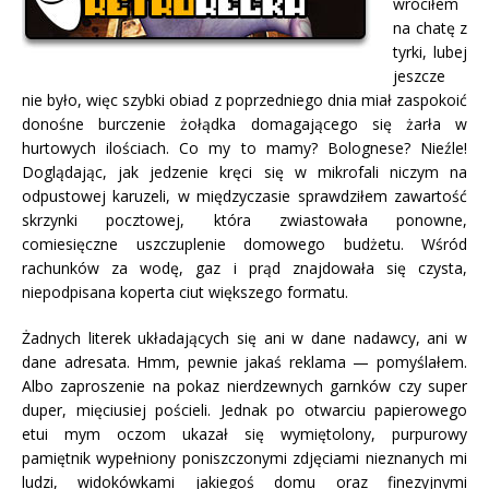
wróciłem
na chatę z
tyrki, lubej
jeszcze
nie było, więc szybki obiad z poprzedniego dnia miał zaspokoić
donośne burczenie żołądka domagającego się żarła w
hurtowych ilościach. Co my to mamy? Bolognese? Nieźle!
Doglądając, jak jedzenie kręci się w mikrofali niczym na
odpustowej karuzeli, w międzyczasie sprawdziłem zawartość
skrzynki pocztowej, która zwiastowała ponowne,
comiesięczne uszczuplenie domowego budżetu. Wśród
rachunków za wodę, gaz i prąd znajdowała się czysta,
niepodpisana koperta ciut większego formatu.
Żadnych literek układających się ani w dane nadawcy, ani w
dane adresata. Hmm, pewnie jakaś reklama — pomyślałem.
Albo zaproszenie na pokaz nierdzewnych garnków czy super
duper, mięciusiej pościeli. Jednak po otwarciu papierowego
etui mym oczom ukazał się wymiętolony, purpurowy
pamiętnik wypełniony poniszczonymi zdjęciami nieznanych mi
ludzi, widokówkami jakiegoś domu oraz finezyjnymi