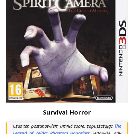
Survival Horror
Czas ten postanowiłem umilić sobie, zapuszczając
The
Legend of Zelda: Phantom Hourglass
.
Jednakże, gdy