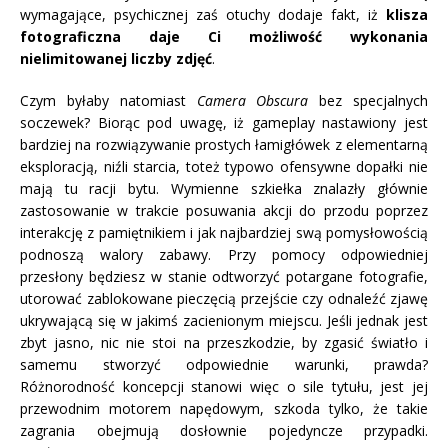
wymagające, psychicznej zaś otuchy dodaje fakt, iż
klisza
fotograficzna daje Ci możliwość wykonania
nielimitowanej liczby zdjęć
.
Czym byłaby natomiast
Camera Obscura
bez specjalnych
soczewek? Biorąc pod uwagę, iż gameplay nastawiony jest
bardziej na rozwiązywanie prostych łamigłówek z elementarną
eksploracją, niźli starcia, toteż typowo ofensywne dopałki nie
mają tu racji bytu. Wymienne szkiełka znalazły głównie
zastosowanie w trakcie posuwania akcji do przodu poprzez
interakcję z pamiętnikiem i jak najbardziej swą pomysłowością
podnoszą walory zabawy. Przy pomocy odpowiedniej
przesłony będziesz w stanie odtworzyć potargane fotografie,
utorować zablokowane pieczęcią przejście czy odnaleźć zjawę
ukrywającą się w jakimś zacienionym miejscu. Jeśli jednak jest
zbyt jasno, nic nie stoi na przeszkodzie, by zgasić światło i
samemu stworzyć odpowiednie warunki, prawda?
Różnorodność koncepcji stanowi więc o sile tytułu, jest jej
przewodnim motorem napędowym, szkoda tylko, że takie
zagrania obejmują dosłownie pojedyncze przypadki.