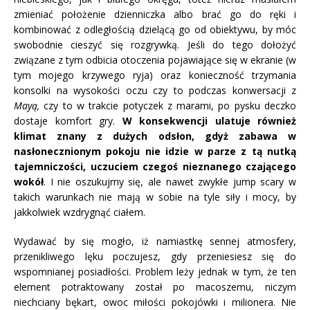
zmieniać położenie dzienniczka albo brać go do ręki i
kombinować z odległością dzielącą go od obiektywu, by móc
swobodnie cieszyć się rozgrywką. Jeśli do tego dołożyć
związane z tym odbicia otoczenia pojawiające się w ekranie (w
tym mojego krzywego ryja) oraz konieczność trzymania
konsolki na wysokości oczu czy to podczas konwersacji z
Mayą,
czy to w trakcie potyczek z marami, po pysku deczko
dostaje komfort gry.
W konsekwencji ulatuje również
klimat znany z dużych odsłon, gdyż zabawa w
nasłonecznionym pokoju nie idzie w parze z tą nutką
tajemniczości, uczuciem czegoś nieznanego czającego
wokół
. I nie oszukujmy się, ale nawet zwykłe jump scary w
takich warunkach nie mają w sobie na tyle siły i mocy, by
jakkolwiek wzdrygnąć ciałem.
Wydawać by się mogło, iż namiastkę sennej atmosfery,
przenikliwego lęku poczujesz, gdy przeniesiesz się do
wspomnianej posiadłości. Problem leży jednak w tym, że ten
element potraktowany został po macoszemu, niczym
niechciany bękart, owoc miłości pokojówki i milionera. Nie