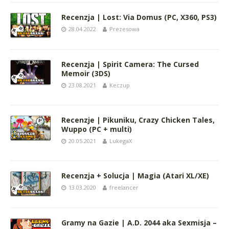
Recenzja | Lost: Via Domus (PC, X360, PS3)
28.04.2022
Prezesowa
Recenzja | Spirit Camera: The Cursed
Memoir (3DS)
23.08.2021
Keczup
Recenzje | Pikuniku, Crazy Chicken Tales,
Wuppo (PC + multi)
20.05.2021
LukegaX
Recenzja + Solucja | Magia (Atari XL/XE)
13.03.2020
freelancer
Gramy na Gazie | A.D. 2044 aka Sexmisja –