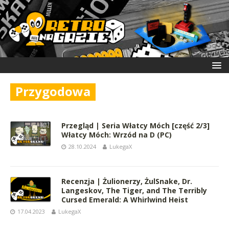
Przygodowa
Przegląd | Seria Włatcy Móch [część 2/3]
Włatcy Móch: Wrzód na D (PC)
28.10.2024
LukegaX
Recenzja | Żulionerzy, ŻulSnake, Dr.
Langeskov, The Tiger, and The Terribly
Cursed Emerald: A Whirlwind Heist
17.04.2023
LukegaX