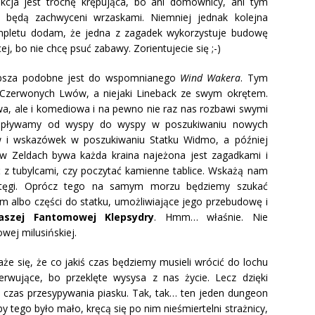
kcja jest trochę krępująca, bo ani domownicy, ani tym
e będą zachwyceni wrzaskami. Niemniej jednak kolejna
mpletu dodam, że jedna z zagadek wykorzystuje budowę
ej, bo nie chcę psuć zabawy. Zorientujecie się ;-)
ubsza podobne jest do wspomnianego
Wind Wakera
. Tym
 Czerwonych Lwów, a niejaki Lineback ze swym okrętem.
iwa, ale i komediowa i na pewno nie raz nas rozbawi swymi
 popływamy od wyspy do wyspy w poszukiwaniu nowych
w i wskazówek w poszukiwaniu Statku Widmo, a później
 w Zeldach bywa każda kraina najeżona jest zagadkami i
z tubylcami, czy poczytać kamienne tablice. Wskażą nam
otęgi. Oprócz tego na samym morzu będziemy szukać
m albo części do statku, umożliwiające jego przebudowę i
aszej Fantomowej Klepsydry
. Hmm… właśnie. Nie
wej milusińskiej.
e się, że co jakiś czas będziemy musieli wrócić do lochu
rwujące, bo przeklęte wysysa z nas życie. Lecz dzięki
na czas przesypywania piasku. Tak, tak… ten jeden dungeon
y tego było mało, kręcą się po nim nieśmiertelni strażnicy,