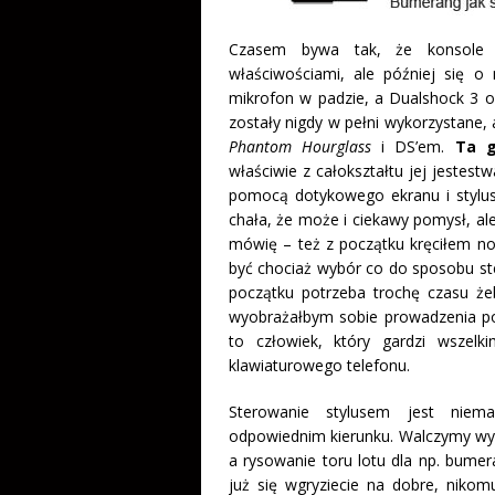
Czasem bywa tak, że konsole st
właściwościami, ale później się o
mikrofon w padzie, a Dualshock 3 od
zostały nigdy w pełni wykorzystane, 
Phantom Hourglass
i DS’em.
Ta g
właściwie z całokształtu jej jestest
pomocą dotykowego ekranu i stylu
chała, że może i ciekawy pomysł, ale
mówię – też z początku kręciłem n
być chociaż wybór co do sposobu st
początku potrzeba trochę czasu że
wyobrażałbym sobie prowadzenia po
to człowiek, który gardzi wszelk
klawiaturowego telefonu.
Sterowanie stylusem jest niema
odpowiednim kierunku. Walczymy wyko
a rysowanie toru lotu dla np. bume
już się wgryziecie na dobre, nikom