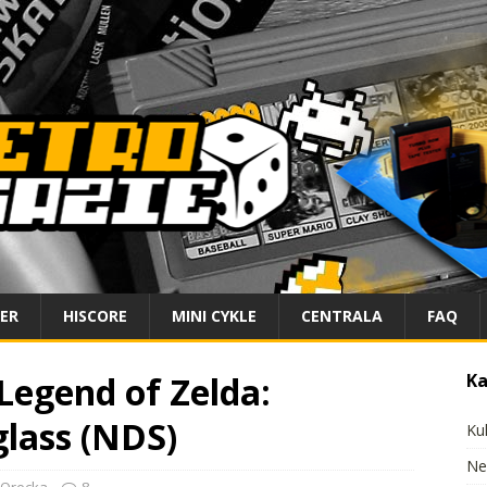
IER
HISCORE
MINI CYKLE
CENTRALA
FAQ
Legend of Zelda:
Ka
lass (NDS)
Ku
Ne
Orecka
8