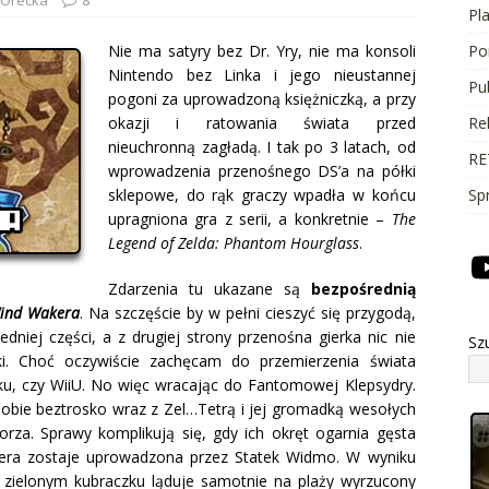
Pl
Nie ma satyry bez Dr. Yry, nie ma konsoli
Po
Nintendo bez Linka i jego nieustannej
Pu
pogoni za uprowadzoną księżniczką, a przy
okazji i ratowania świata przed
Re
nieuchronną zagładą. I tak po 3 latach, od
RE
wprowadzenia przenośnego DS’a na półki
sklepowe, do rąk graczy wpadła w końcu
Sp
upragniona gra z serii, a konkretnie –
The
Legend of Zelda: Phantom Hourglass
.
Zdarzenia tu ukazane są
bezpośrednią
ind Wakera
. Na szczęście by w pełni cieszyć się przygodą,
dniej części, a z drugiej strony przenośna gierka nic nie
Sz
ki. Choć oczywiście zachęcam do przemierzenia świata
Cku, czy WiiU. No więc wracając do Fantomowej Klepsydry.
 sobie beztrosko wraz z Zel…Tetrą i jej gromadką wesołych
rza. Sprawy komplikują się, gdy ich okręt ogarnia gęsta
tera zostaje uprowadzona przez Statek Widmo. W wyniku
w zielonym kubraczku ląduje samotnie na plaży wyrzucony