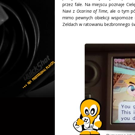
przez fale. Na miejscu poznaje Ciel
Navi z
Ocarina of Time
, ale o tym p
mimo pewnych obiekcji wspomoże na
Zeldach w ratowaniu bezbronnego św