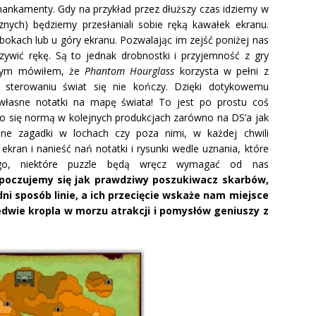
ankamenty. Gdy na przykład przez dłuższy czas idziemy w
nych) będziemy przesłaniali sobie ręką kawałek ekranu.
okach lub u góry ekranu. Pozwalając im zejść poniżej nas
rzywić rękę. Są to jednak drobnostki i przyjemność z gry
 tym mówiłem, że
Phantom Hourglass
korzysta w pełni z
a sterowaniu świat się nie kończy. Dzięki dotykowemu
własne notatki na mapę świata! To jest po prostu coś
ło się normą w kolejnych produkcjach zarówno na DS’a jak
óżne zagadki w lochach czy poza nimi, w każdej chwili
ran i nanieść nań notatki i rysunki wedle uznania, które
o, niektóre puzzle będą wręcz wymagać od nas
 poczujemy się jak prawdziwy poszukiwacz skarbów,
i sposób linie, a ich przecięcie wskaże nam miejsce
ledwie kropla w morzu atrakcji i pomysłów geniuszy z