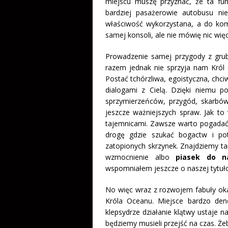
miejscu muszę przyznać, że ta fun
bardziej pasażerowie autobusu ni
właściwość wykorzystana, a do ko
samej konsoli, ale nie mówię nic więc
Prowadzenie samej przygody z gr
razem jednak nie sprzyja nam Król
Postać tchórzliwa, egoistyczna, chc
dialogami z Cielą. Dzięki niemu
sprzymierzeńców, przygód, skarbó
jeszcze ważniejszych spraw. Jak to
tajemnicami. Zawsze warto pogadać 
drogę gdzie szukać bogactw i p
zatopionych skrzynek. Znajdziemy ta
wzmocnienie albo
piasek do n
wspomniałem jeszcze o naszej tytuło
No więc wraz z rozwojem fabuły okaż
Króla Oceanu. Miejsce bardzo dene
klepsydrze działanie klątwy ustaje 
będziemy musieli przejść na czas. Żeb