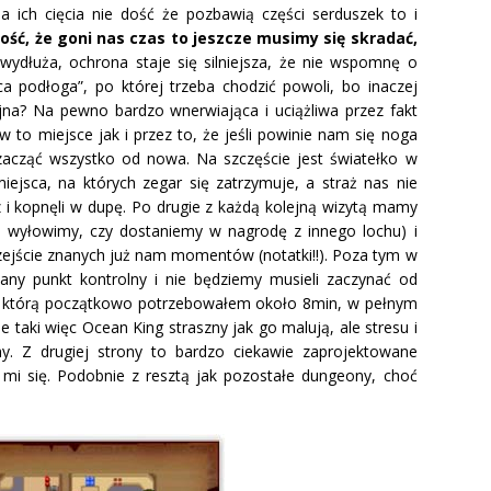
a ich cięcia nie dość że pozbawią części serduszek to i
ość, że goni nas czas to jeszcze musimy się skradać,
 wydłuża, ochrona staje się silniejsza, że nie wspomnę o
ąca podłoga”, po której trzeba chodzić powoli, bo inaczej
ejna? Na pewno bardzo wnerwiająca i uciążliwa przez fakt
 to miejsce jak i przez to, że jeśli powinie nam się noga
 zacząć wszystko od nowa. Na szczęście jest światełko w
iejsca, na których zegar się zatrzymuje, a straż nas nie
z i kopnęli w dupę. Po drugie z każdą kolejną wizytą mamy
o wyłowimy, czy dostaniemy w nagrodę z innego lochu) i
zejście znanych już nam momentów (notatki!!). Poza tym w
ny punkt kontrolny i nie będziemy musieli zaczynać od
a którą początkowo potrzebowałem około 8min, w pełnym
e taki więc Ocean King straszny jak go malują, ale stresu i
imy. Z drugiej strony to bardzo ciekawie zaprojektowane
mi się. Podobnie z resztą jak pozostałe dungeony, choć