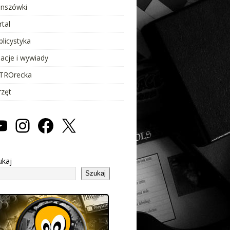
anszówki
rtal
blicystyka
lacje i wywiady
TROrecka
rzęt
ukaj
Szukaj