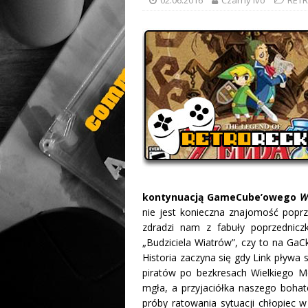
kontynuacją GameCube’owego
W
nie jest konieczna znajomość poprze
zdradzi nam z fabuły poprzednicz
„Budziciela Wiatrów”, czy to na Ga
Historia zaczyna się gdy Link pływa
piratów po bezkresach Wielkiego Mo
mgła, a przyjaciółka naszego boha
próby ratowania sytuacji chłopiec 