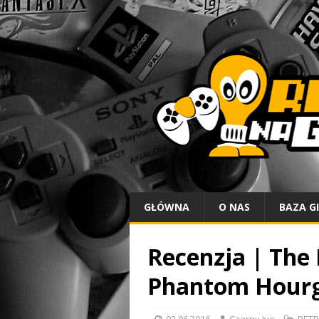
GŁÓWNA
O NAS
BAZA G
Recenzja | The 
Phantom Hourg
02.06.2016
Czarny Ivo
RETR