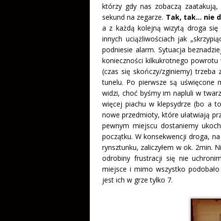
którzy gdy nas zobaczą zaatakują, 
sekund na zegarze.
Tak, tak… nie d
a z każdą kolejną wizytą droga się
innych uciążliwościach jak „skrzypi
podniesie alarm. Sytuacja beznadzi
konieczności kilkukrotnego powrotu w
(czas się skończy/zginiemy) trzeba
tunelu. Po pierwsze są uświęcone m
widzi, choć byśmy im napluli w twar
więcej piachu w klepsydrze (bo a t
nowe przedmioty, które ułatwiają pr
pewnym miejscu dostaniemy ukocha
początku. W konsekwencji droga, n
rynsztunku, zaliczyłem w ok. 2min. Ni
odrobiny frustracji się nie uchron
miejsce i mimo wszystko podobało 
jest ich w grze tylko 7.