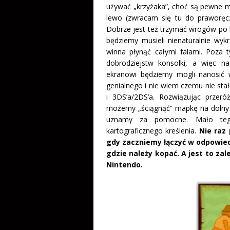
używać „krzyżaka”, choć są pewne m
lewo (zwracam się tu do praworęcz
Dobrze jest też trzymać wrogów po b
będziemy musieli nienaturalnie wyk
winna płynąć całymi falami. Poza
dobrodziejstw konsolki, a więc n
ekranowi będziemy mogli nanosić 
genialnego i nie wiem czemu nie sta
i 3DS’a/2DS’a. Rozwiązując przer
możemy „ściągnąć” mapkę na dolny ek
uznamy za pomocne. Mało teg
kartograficznego kreślenia.
Nie raz
gdy zaczniemy łączyć w odpowiedn
gdzie należy kopać. A jest to za
Nintendo.