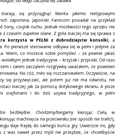
arają się przyciągnąć klienta jakimiś nietypowymi
 nich zapomina. Japoński Famicom posiadał na przykład
 Sony, czujnik ruchu. Jednak możliwości tego sprzętu nie
a z czasem zupełnie olane. Z goła inaczej ma się sprawa z
ra korzysta w PEŁNI z dobrodziejstw konsolki
, a
wa. Po pierwsze sterowanie odbywa się w pełni i jedynie za
sa. Wiem, co możecie sobie pomyśleć – że pewnie jakaś
 wolałbym jednak tradycyjnie – krzyżak i przyciski. Od razu
osem i zanim zacząłem rozgrywkę uważałem, że powinien
erowania. No cóż, miło się rozczarowałem. Oczywiście, na
by się przyzwyczaić, ale potem już nie ma odwrotu, nie
staci inaczej jak za pomocą dotykowego ekranu. A pisze
imi srajfonami i do dziś używa tradycyjnego, w pełni
lże bezbłędne. Chodzimy/biegamy kierując Cielą w
nując machnięcia na przeciwniku (nie sposób nie trafić!),
rangu daje frajdę do samego końca gry. Uwierzcie mi, gdy
u z was nawet przez myśl nie przejdzie, że chcielibyście