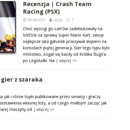
Recenzja | Crash Team
Racing (PSX)
05.08.2015
repip
7
Choć wyścigi go-cart’ów zadebiutowały na
SNES’ie za sprawą Super Mario Kart, swoje
najlepsze lata gatunek przeżywał dopiero na
konsolach piątej generacji. Gier tego typu było
mnóstwo, ścigał się każdy od Królika Bugs’a
po Legoludki. Na
| więcej >>
gier z szaraka
 jak i różne topki publikowane przez serwisy i graczy.
estawienia własnej listy, a od czego miałbym zacząć jak
szarej maszyny od
| więcej >>