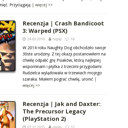
gnięć. Przyciągają
| więcej >>
Recenzja | Crash Bandicoot
3: Warped (PSX)
24.03.2016
repip
16
W 2014 roku Naughty Dog obchodziło swoje
30ste urodziny. Z tej okazji postanowiłem na
chwilę odpalić grę Psiaków, którą najlepiej
wspominam i płytka z trzecimi przygodami
Rudzielca wylądowała w trzewiach mojego
szaraka. Miałem pograć chwilę, uronić
|
więcej >>
Recenzja | Jak and Daxter:
The Precursor Legacy
(PlayStation 2)
07.12.2015
repip
12