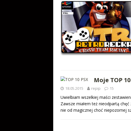
Moje TOP 10 
18.05.2015
repip
15
Uwielbiam wszelkiej maści zestawienia
Zawsze miałem też nieodpartą chęć z
nie od magicznej choć niepozornej 