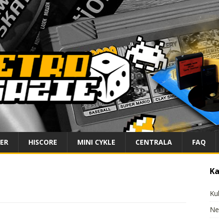
IER
HISCORE
MINI CYKLE
CENTRALA
FAQ
Ka
Ku
Ne