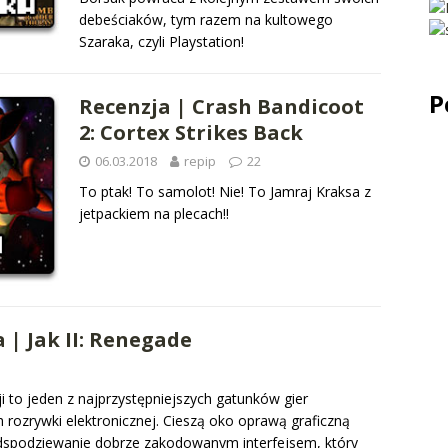
debeściaków, tym razem na kultowego
Szaraka, czyli Playstation!
P
Recenzja | Crash Bandicoot
2: Cortex Strikes Back
06.03.2018
repip
22
To ptak! To samolot! Nie! To Jamraj Kraksa z
jetpackiem na plecach!!
 | Jak II: Renegade
i to jeden z najprzystępniejszych gatunków gier
ozrywki elektronicznej. Cieszą oko oprawą graficzną
adspodziewanie dobrze zakodowanym interfejsem, który