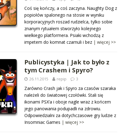
Coś się kończy, a coś zaczyna. Naughty Dog z
popiołów spalonego na stosie w wyniku
korporacyjnych roszad rudzielca, tylko sobie
znanym rytuałem stworzyło kolejnego
wielkiego platformera. Psiaki wchodzą z
impetem do komnat czarnuli i bez
| więcej >>
Publicystyka | Jak to było z
tym Crashem i Spyro?
26.11.2015
repip
3
Zarówno Crash jak i Spyro za czasów szaraka
należeli do światowej czołówki. Stali się
ikonami PSX’a i oboje nagle wraz z końcem
jego panowania podupadli na zdrowiu.
Odpowiedzialni za dotychczasowe gry ludzie z
Insomniac Games
| więcej >>