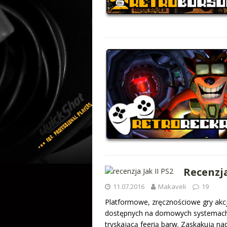
Recenzja
11.07.2016
Makaveli
19
Platformowe, zręcznościowe gry akcj
dostępnych na domowych systemach r
tryskającą feerią barw. Zaskakują n