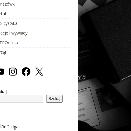
anszówki
rtal
blicystyka
lacje i wywiady
TROrecka
rzęt
ukaj
Szukaj