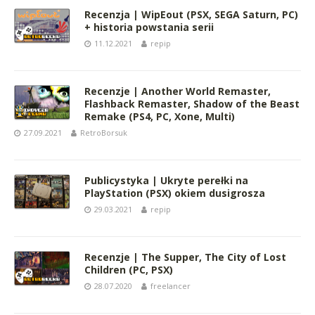
Recenzja | WipEout (PSX, SEGA Saturn, PC)
+ historia powstania serii
11.12.2021
repip
Recenzje | Another World Remaster,
Flashback Remaster, Shadow of the Beast
Remake (PS4, PC, Xone, Multi)
27.09.2021
RetroBorsuk
Publicystyka | Ukryte perełki na
PlayStation (PSX) okiem dusigrosza
29.03.2021
repip
Recenzje | The Supper, The City of Lost
Children (PC, PSX)
28.07.2020
freelancer