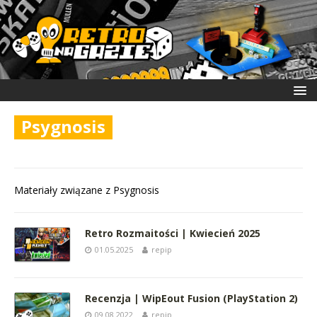
Psygnosis
Materiały związane z Psygnosis
Retro Rozmaitości | Kwiecień 2025
01.05.2025
repip
Recenzja | WipEout Fusion (PlayStation 2)
09.08.2022
repip