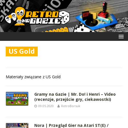
US Gold
Materiały związane z US Gold
Gramy na Gazie | Mr. Do! i Henri – Video
(recenzje, przejście gry, ciekawostki)
09.05.2020
RetroBorsuk
Nora | Przegląd Gier na Atari ST(E) /