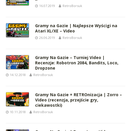
16.07.2019
RetroBorsuk
Gramy na Gazie | Najlepsze Wyścigi na
Atari XL/XE – Video
26.06.2019
RetroBorsuk
Gramy Na Gazie – Turniej Video |
Recenzje: Robotron 2084, Bandits, Loco,
Dropzone
14.12.2018
RetroBorsuk
Gramy Na Gazie + RETROnizacja | Zorro –
Video (recenzja, przejście gry,
ciekawostki)
10.11.2018
RetroBorsuk