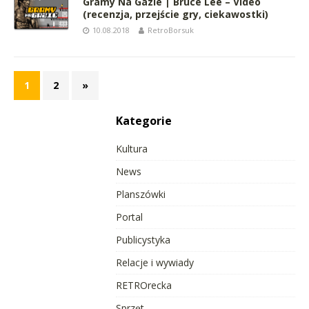
Gramy Na Gazie | Bruce Lee – Video
(recenzja, przejście gry, ciekawostki)
10.08.2018
RetroBorsuk
1
2
»
Kategorie
Kultura
News
Planszówki
Portal
Publicystyka
Relacje i wywiady
RETROrecka
Sprzęt