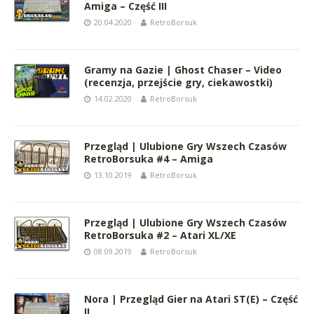
Amiga – Część III
20.04.2020
RetroBorsuk
Gramy na Gazie | Ghost Chaser – Video
(recenzja, przejście gry, ciekawostki)
14.02.2020
RetroBorsuk
Przegląd | Ulubione Gry Wszech Czasów
RetroBorsuka #4 – Amiga
13.10.2019
RetroBorsuk
Przegląd | Ulubione Gry Wszech Czasów
RetroBorsuka #2 – Atari XL/XE
08.09.2019
RetroBorsuk
Nora | Przegląd Gier na Atari ST(E) – Część
II