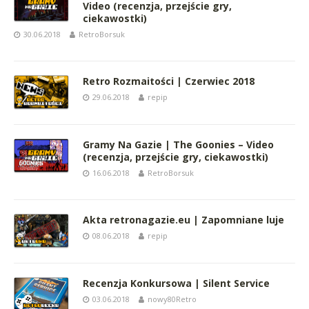
Video (recenzja, przejście gry,
ciekawostki)
30.06.2018
RetroBorsuk
Retro Rozmaitości | Czerwiec 2018
29.06.2018
repip
Gramy Na Gazie | The Goonies – Video
(recenzja, przejście gry, ciekawostki)
16.06.2018
RetroBorsuk
Akta retronagazie.eu | Zapomniane luje
08.06.2018
repip
Recenzja Konkursowa | Silent Service
03.06.2018
nowy80Retro