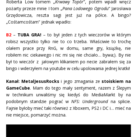
Roberta Low tomem „
Krwawy Topór
”, potem wpadł wręcz
pożarty przeze mnie I tom „
Pana Lodowego Ogrodu
” Jarosława
Grzędowicza, reszta sagi jest już na półce. A bingo?
„Cośtamcośtam” jednak wpadło:
B2
–
TUBA GRA!
– to był jeden z tych wieczorów w którym
robisz wszystko tylko nie to co trzeba. Właściwie to trochę
olałem prace przy RnG, w domu, same gry, książkę, nie
robiłem nic ciekawego i nic mi się nie chciało… bywa;). By nie
był to wieczór z jałowym klikaniem po necie zabrałem się za
bingo i wderzyłem na youtube w celu upolowania jednej kratki!
Kanał: MetalJesusRocks
i jego zmagania ze
stoiskiem na
GameCube
. Mam do tego mały sentyment, razem z Ślepym
w technikum urwaliśmy się kiedyś do MediaMarkt by na
podobnym standzie pograć w
NFS: Underground
na splicie.
Fajnie byłoby mieć taki również z Xboxem, PS2 i DC i… mieć na
nie miejsce, pomarzyć można.