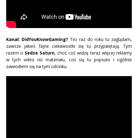
Kanał: DidYouKnowGaming?
Też raz do roku tu zaglądam,
zawsze jakieś fajne ciekawostki się tu przypałętają. Tym
razem o
Sedze Saturn
, choć coś widzę teraz więcej reklamy
w tych video niż materiału, coś się tu popsuło i ogólnie
zawiodłem się na tym odcinku.