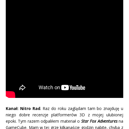
Kanał: Nitro Rad
. Raz do roku zaglądam tam bo znajduję u
niego dobre recenzje platformerów 3D z mojej ulubionej
epoki. Tym razem odpaliłem materiał o
Star Fox Adventures
na
GameCube. Mam w tej grze kilkanaście godzin nabite, chyba z