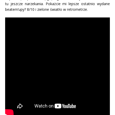
tu jeszcze narzekania. Pokażcie mi lepsze ostatnio wydane
beatem’upy? 8/10 i zielone światło w retrometrze.