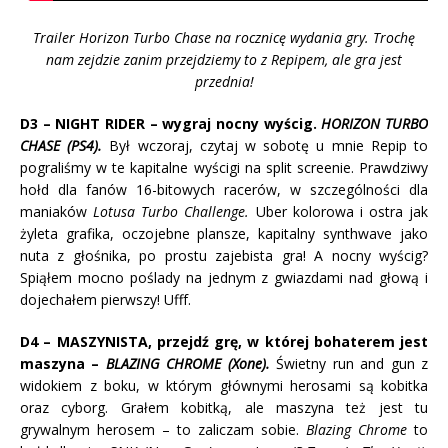
Trailer Horizon Turbo Chase na rocznicę wydania gry. Trochę
nam zejdzie zanim przejdziemy to z Repipem, ale gra jest
przednia!
D3 – NIGHT RIDER – wygraj nocny wyścig.
HORIZON TURBO
CHASE (PS4).
Był wczoraj, czytaj w sobotę u mnie Repip to
pograliśmy w te kapitalne wyścigi na split screenie. Prawdziwy
hołd dla fanów 16-bitowych racerów, w szczególności dla
maniaków
Lotusa Turbo Challenge.
Uber kolorowa i ostra jak
żyleta grafika, oczojebne plansze, kapitalny synthwave jako
nuta z głośnika, po prostu zajebista gra! A nocny wyścig?
Spiąłem mocno poślady na jednym z gwiazdami nad głową i
dojechałem pierwszy! Ufff.
D4 – MASZYNISTA, przejdź grę, w której bohaterem jest
maszyna –
BLAZING CHROME (Xone).
Świetny run and gun z
widokiem z boku, w którym głównymi herosami są kobitka
oraz cyborg. Grałem kobitką, ale maszyna też jest tu
grywalnym herosem – to zaliczam sobie.
Blazing Chrome
to