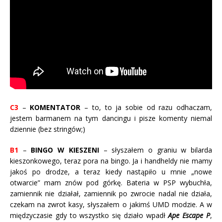
C3
–
KOMENTATOR
– to, to ja sobie od razu odhaczam,
jestem barmanem na tym dancingu i pisze komenty niemal
dziennie (bez stringów;)
B1
–
BINGO W KIESZENI
– słyszałem o graniu w bilarda
kieszonkowego, teraz pora na bingo. Ja i handheldy nie mamy
jakoś po drodze, a teraz kiedy nastąpiło u mnie „nowe
otwarcie” mam znów pod górkę. Bateria w PSP wybuchła,
zamiennik nie działał, zamiennik po zwrocie nadal nie działa,
czekam na zwrot kasy, słyszałem o jakimś UMD modzie. A w
międzyczasie gdy to wszystko się działo wpadł
Ape Escape P
,