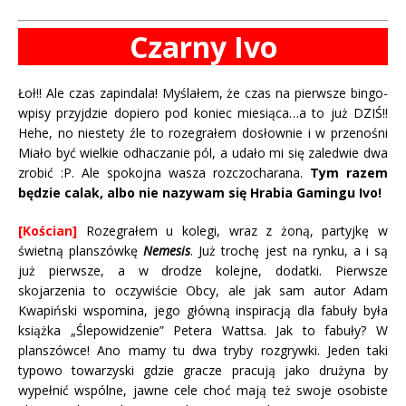
Czarny Ivo
Łoł!! Ale czas zapindala! Myślałem, że czas na pierwsze bingo-
wpisy przyjdzie dopiero pod koniec miesiąca…a to już DZIŚ!!
Hehe, no niestety źle to rozegrałem dosłownie i w przenośni
Miało być wielkie odhaczanie pól, a udało mi się zaledwie dwa
zrobić :P. Ale spokojna wasza rozczocharana.
Tym razem
będzie calak, albo nie nazywam się Hrabia Gamingu Ivo!
[Kościan]
Rozegrałem u kolegi, wraz z żoną, partyjkę w
świetną planszówkę
Nemesis
. Już trochę jest na rynku, a i są
już pierwsze, a w drodze kolejne, dodatki. Pierwsze
skojarzenia to oczywiście Obcy, ale jak sam autor Adam
Kwapiński wspomina, jego główną inspiracją dla fabuły była
książka „Ślepowidzenie” Petera Wattsa. Jak to fabuły? W
planszówce! Ano mamy tu dwa tryby rozgrywki. Jeden taki
typowo towarzyski gdzie gracze pracują jako drużyna by
wypełnić wspólne, jawne cele choć mają też swoje osobiste