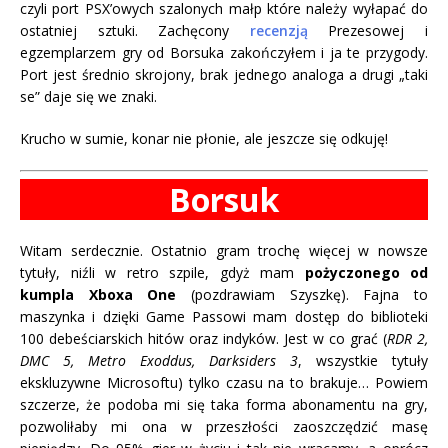
czyli port PSX’owych szalonych małp które należy wyłapać do
ostatniej sztuki. Zachęcony
recenzją
Prezesowej i
egzemplarzem gry od Borsuka zakończyłem i ja te przygody.
Port jest średnio skrojony, brak jednego analoga a drugi „taki
se” daje się we znaki.
Krucho w sumie, konar nie płonie, ale jeszcze się odkuję!
Borsuk
Witam serdecznie. Ostatnio gram trochę więcej w nowsze
tytuły, niźli w retro szpile, gdyż mam
pożyczonego od
kumpla Xboxa One
(pozdrawiam Szyszkę). Fajna to
maszynka i dzięki Game Passowi mam dostęp do biblioteki
100 debeściarskich hitów oraz indyków. Jest w co grać (
RDR 2,
DMC 5, Metro Exoddus, Darksiders 3
, wszystkie tytuły
ekskluzywne Microsoftu) tylko czasu na to brakuje… Powiem
szczerze, że podoba mi się taka forma abonamentu na gry,
pozwoliłaby mi ona w przeszłości zaoszczędzić masę