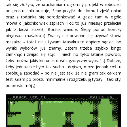
tak się złożyło, że uruchamiam ogromny projekt w robocie i
po prostu dnia brakuje, żeby przyjść do domu i zjeść obiad
oraz z rodzinką się porodzinkować. A gdzie tam w ogóle
mowa o jakichkolwiek szpilach. Toć to już miesiąc przeleciał
jak z bicza strzelił, Borsuk wariuje, Ślepy ponoć kończy
bingosa… masakra :) Znaczy nie powinno się używać słowa
masakra – toteż nie używam. Masakra to dopiero będzie, bo
wyniki wyborów już znamy. Zatem trzeba szybko bingo
zamknąć i zwijać się stąd – niech no tylko latanie powróci,
żeby można jakiś kierunek dość egzotyczny wybrać :) Dobrze,
żeby jednak nie było tak sucho i drętwo, może jednak coś tu
spróbuję zapodać – bo nie jest tak, że nie gram tak całkiem
fest. Gram po prostu minimalnie i rozgrzebuję tytuły – taki styl
po prostu mój ;)