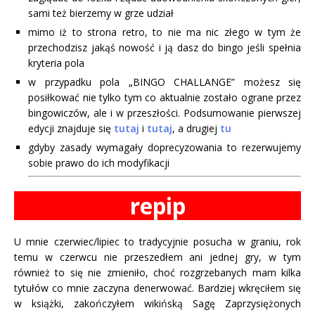
sami też bierzemy w grze udział
mimo iż to strona retro, to nie ma nic złego w tym że
przechodzisz jakąś nowość i ją dasz do bingo jeśli spełnia
kryteria pola
w przypadku pola „BINGO CHALLANGE” możesz się
posiłkować nie tylko tym co aktualnie zostało ograne przez
bingowiczów, ale i w przeszłości. Podsumowanie pierwszej
edycji znajduje się
tutaj
i
tutaj
, a drugiej
tu
gdyby zasady wymagały doprecyzowania to rezerwujemy
sobie prawo do ich modyfikacji
repip
U mnie czerwiec/lipiec to tradycyjnie posucha w graniu, rok
temu w czerwcu nie przeszedłem ani jednej gry, w tym
również to się nie zmieniło, choć rozgrzebanych mam kilka
tytułów co mnie zaczyna denerwować. Bardziej wkręciłem się
w książki, zakończyłem wikińską Sagę Zaprzysiężonych