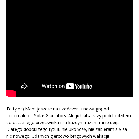
To tyle :) Mam jeszcze na ukończeniu nową grę od
Locomalito – Solar Gladiators. Ale już kilka razy podchodziłem
do ostatniego przeciwnika i za każdym razem mnie ubija.
Dlatego dopóki tego tytułu nie ukończę, nie zabieram się za
nic nowego. Udanych giercowo-bingowych wakacji!