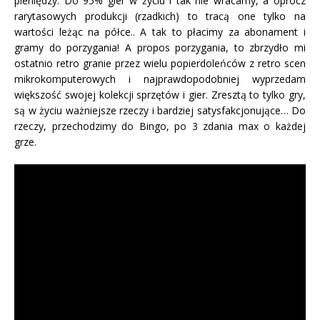
pieniędzy. Do 95% gier w życiu i tak nie wracamy, a oprócz
rarytasowych produkcji (rzadkich) to tracą one tylko na
wartości leżąc na półce.. A tak to płacimy za abonament i
gramy do porzygania! A propos porzygania, to zbrzydło mi
ostatnio retro granie przez wielu popierdoleńców z retro scen
mikrokomputerowych i najprawdopodobniej wyprzedam
większość swojej kolekcji sprzętów i gier. Zresztą to tylko gry,
są w życiu ważniejsze rzeczy i bardziej satysfakcjonujące… Do
rzeczy, przechodzimy do Bingo, po 3 zdania max o każdej
grze.