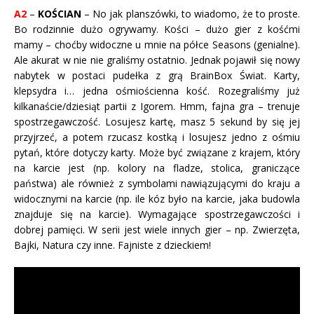
A2
–
KOŚCIAN
– No jak planszówki, to wiadomo, że to proste.
Bo rodzinnie dużo ogrywamy. Kości – dużo gier z kośćmi
mamy – choćby widoczne u mnie na półce Seasons (genialne).
Ale akurat w nie nie graliśmy ostatnio. Jednak pojawił się nowy
nabytek w postaci pudełka z grą BrainBox Świat. Karty,
klepsydra i… jedna ośmiościenna kość. Rozegraliśmy już
kilkanaście/dziesiąt partii z Igorem. Hmm, fajna gra – trenuje
spostrzegawczość. Losujesz kartę, masz 5 sekund by się jej
przyjrzeć, a potem rzucasz kostką i losujesz jedno z ośmiu
pytań, które dotyczy karty. Może być związane z krajem, który
na karcie jest (np. kolory na fladze, stolica, graniczące
państwa) ale również z symbolami nawiązującymi do kraju a
widocznymi na karcie (np. ile kóz było na karcie, jaka budowla
znajduje się na karcie). Wymagające spostrzegawczości i
dobrej pamięci. W serii jest wiele innych gier – np. Zwierzęta,
Bajki, Natura czy inne. Fajniste z dzieckiem!