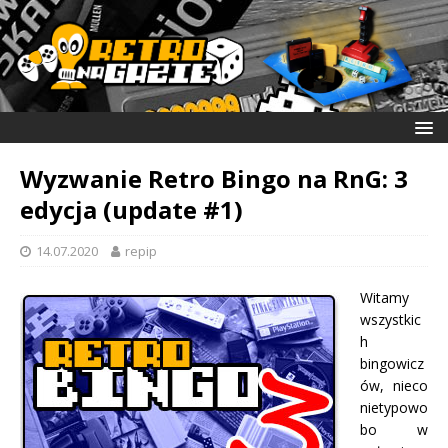
Wyzwanie Retro Bingo na RnG: 3
edycja (update #1)
14.07.2020
repip
Witamy
wszystkic
h
bingowicz
ów, nieco
nietypowo
bo w