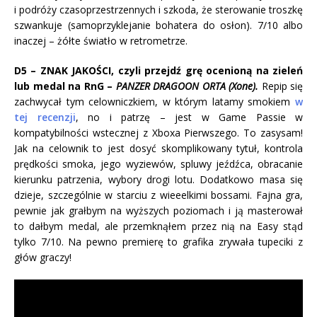
i podróży czasoprzestrzennych i szkoda, że sterowanie troszkę
szwankuje (samoprzyklejanie bohatera do osłon). 7/10 albo
inaczej – żółte światło w retrometrze.
D5 – ZNAK JAKOŚCI, czyli przejdź grę ocenioną na zieleń
lub medal na RnG –
PANZER DRAGOON ORTA (Xone).
Repip się
zachwycał tym celowniczkiem, w którym latamy smokiem
w
tej recenzji
, no i patrzę – jest w Game Passie w
kompatybilności wstecznej z Xboxa Pierwszego. To zasysam!
Jak na celownik to jest dosyć skomplikowany tytuł, kontrola
prędkości smoka, jego wyziewów, spluwy jeźdźca, obracanie
kierunku patrzenia, wybory drogi lotu. Dodatkowo masa się
dzieje, szczególnie w starciu z wieeelkimi bossami. Fajna gra,
pewnie jak grałbym na wyższych poziomach i ją masterował
to dałbym medal, ale przemknąłem przez nią na Easy stąd
tylko 7/10. Na pewno premierę to grafika zrywała tupeciki z
głów graczy!