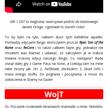
ORI 1 OST to magiczna, nastrojowa podróż do baśniowego
świata Oriego. Ugotował to Gareth Coker.
To by było na tyle, całkiem dużo tych kafelków wpadło.
Pomiędzy edycjami Bingo skończyłem jeszcze
Ryse: Son of the
Rome
oraz
ReCore
i to także całkiem fajne gry, jednakże nie
chciałem was kłamać i udawać, że zaliczyłem je w trakcie
trwania trzeciej edycji naszego Bingo. Co następne? Będę
cisnął dalej gry z Game Pasa na Xone, a czekają tam na mnie
takie hiciory jak:
Ori 2, Hellblade, Darksiders 3, Dead Cells
i
masa innego stuffu. Do pogrania i poczytania, a może do
zobaczenia w Gramy na Gazie!
WojT
Oj. Początek rozgrywek bingowych marniutki u mnie. Niestety,