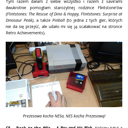
Tym razem dałam z siebie wszystko i razem z save’ami
dwukrotnie pomogłam starożytnej rodzince Flintstone’ów
(
Flintstones: The Rescue of Dino & Hoppy, Flintstones: Surprise at
Dinosaur Peak)
, a także
Pinball
(to jedna z tych gier, których
nie da się przejść, ale udało mi się ją scalakować na stronce
Retro Achievements).
Prezesowa kocha NESa, NES kocha Prezesową!
C5 – Back to the 90’s –
A Boy and His Blob.
Kolejny tytuł z