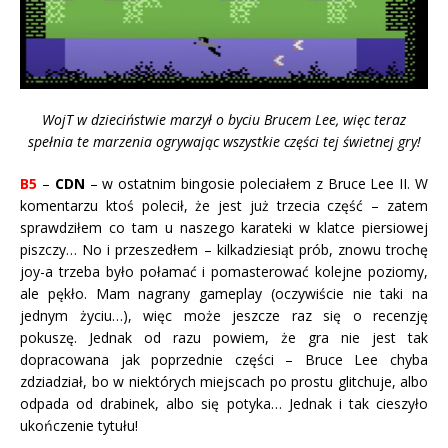
WojT w dzieciństwie marzył o byciu Brucem Lee, więc teraz
spełnia te marzenia ogrywając wszystkie części tej świetnej gry!
B5
–
CDN
– w ostatnim bingosie poleciałem z Bruce Lee II. W
komentarzu ktoś polecił, że jest już trzecia część – zatem
sprawdziłem co tam u naszego karateki w klatce piersiowej
piszczy… No i przeszedłem – kilkadziesiąt prób, znowu trochę
joy-a trzeba było połamać i pomasterować kolejne poziomy,
ale pękło. Mam nagrany gameplay (oczywiście nie taki na
jednym życiu…), więc może jeszcze raz się o recenzję
pokuszę. Jednak od razu powiem, że gra nie jest tak
dopracowana jak poprzednie części – Bruce Lee chyba
zdziadział, bo w niektórych miejscach po prostu glitchuje, albo
odpada od drabinek, albo się potyka… Jednak i tak cieszyło
ukończenie tytułu!