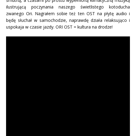
smutną, a czasami po prostu wypełnioną klimatyczną muzyką
ilustrującą poczynania naszego świetlistego kotoducha
zwanego Ori. Nagrałem sobie też ten OST na płytę audio i
będę słuchał w samochodzie, naprawdę działa relaksująco i
uspokaja w czasie jazdy. ORI OST = kultura na drodze!