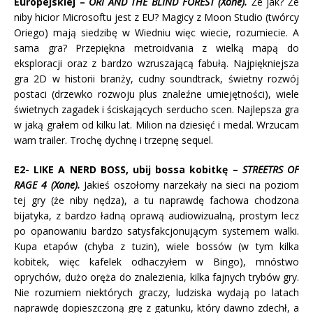
Europejskiej –
ORI AND THE BLIND FOREST (Xone).
Że jak? Że
niby hicior Microsoftu jest z EU? Magicy z Moon Studio (twórcy
Oriego) mają siedzibę w Wiedniu więc wiecie, rozumiecie. A
sama gra? Przepiękna metroidvania z wielką mapą do
eksploracji oraz z bardzo wzruszającą fabułą. Najpiękniejsza
gra 2D w historii branży, cudny soundtrack, świetny rozwój
postaci (drzewko rozwoju plus znaleźne umiejętności), wiele
świetnych zagadek i ściskających serducho scen. Najlepsza gra
w jaką grałem od kilku lat. Milion na dziesięć i medal. Wrzucam
wam trailer. Trochę dychnę i trzepnę sequel.
E2- LIKE A NERD BOSS, ubij bossa kobitkę –
STREETRS OF
RAGE 4 (Xone).
Jakieś oszołomy narzekały na sieci na poziom
tej gry (że niby nędza), a tu naprawdę fachowa chodzona
bijatyka, z bardzo ładną oprawą audiowizualną, prostym lecz
po opanowaniu bardzo satysfakcjonującym systemem walki.
Kupa etapów (chyba z tuzin), wiele bossów (w tym kilka
kobitek, więc kafelek odhaczyłem w Bingo), mnóstwo
oprychów, dużo oręża do znalezienia, kilka fajnych trybów gry.
Nie rozumiem niektórych graczy, ludziska wydają po latach
naprawdę dopieszczoną grę z gatunku, który dawno zdechł, a