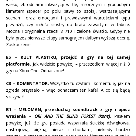
wieku, zbrodniami inkwizycji w tle, mrocznym i gruuuubym
klimatem (spacer po polu bitwy to szok!), wstrząsającymi
scenami oraz emocjami i prawdziwymi wartościami typu
przyjaźń, czy miłość siostry do brata zawartymi w fabule.
Mocna i oryginalna rzecz! 8+/10 i zielone światło. Gdyby nie
była przez pierwsze etapy samograjem dałbym wyższą ocenę.
Zaskoczenie!
E5 – KULT PLASTIKU, przejdź 3 gry na tej samej
platformie.
Jak widzicie powyżej – przeszedłem więcej niż 3
gry na Xbox One. Odhaczone!
C3 – KOMENTATOR.
Wszystko tu czytam i komentuję, jak na
zgreda przystało – więc odhaczam ten kafel. A co się będę
szczypał!
B1 – MELOMAN, przesłuchaj soundtrack z gry i opisz
wrażenia –
ORI AND THE BLIND FOREST (Xone).
Pisałem
powyżej już, że gra posiada wspaniałą ścieżkę dźwiękową,
nastrojową, piękną, nieraz z chórkami, niekiedy bardzo