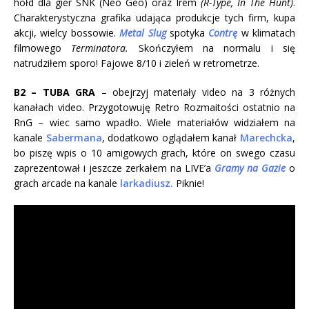
hołd dla gier SNK (Neo Geo) oraz Irem
(R-Type, In The Hunt)
.
Charakterystyczna grafika udająca produkcje tych firm, kupa
akcji, wielcy bossowie.
Metal Slug
spotyka
Contrę
w klimatach
filmowego
Terminatora.
Skończyłem na normalu i się
natrudziłem sporo! Fajowe 8/10 i zieleń w retrometrze.
B2 – TUBA GRA
– obejrzyj materiały video na 3 różnych
kanałach video. Przygotowuję Retro Rozmaitości ostatnio na
RnG – wiec samo wpadło. Wiele materiałów widziałem na
kanale
Sabermana
, dodatkowo oglądałem kanał
Marechcka
,
bo piszę wpis o 10 amigowych grach, które on swego czasu
zaprezentował i jeszcze zerkałem na LIVE’a
Gramy na Gazie
o
grach arcade na kanale
larkadiusz.
Piknie!