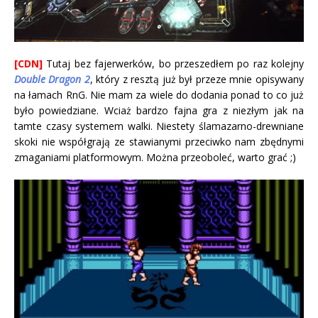
[CDN]
Tutaj bez fajerwerków, bo przeszedłem po raz kolejny
Double Dragon 2
, który z resztą już był przeze mnie opisywany
na łamach RnG. Nie mam za wiele do dodania ponad to co już
było powiedziane. Wciaż bardzo fajna gra z niezłym jak na
tamte czasy systemem walki. Niestety ślamazarno-drewniane
skoki nie współgrają ze stawianymi przeciwko nam zbędnymi
zmaganiami platformowym. Można przeoboleć, warto grać ;)