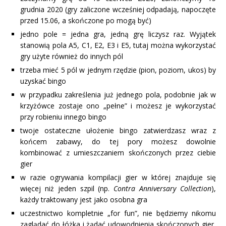
grudnia 2020 (gry zaliczone wcześniej odpadają, napoczęte
przed 15.06, a skończone po mogą być)
jedno pole = jedna gra, jedną grę liczysz raz. Wyjątek
stanowią pola A5, C1, E2, E3 i E5, tutaj można wykorzystać
gry użyte również do innych pól
trzeba mieć 5 pól w jednym rzędzie (pion, poziom, ukos) by
uzyskać bingo
w przypadku zakreślenia już jednego pola, podobnie jak w
krzyżówce zostaje ono „pełne” i możesz je wykorzystać
przy robieniu innego bingo
twoje ostateczne ułożenie bingo zatwierdzasz wraz z
końcem zabawy, do tej pory możesz dowolnie
kombinować z umieszczaniem skończonych przez ciebie
gier
w razie ogrywania kompilacji gier w której znajduje się
więcej niż jeden szpil (np.
Contra Anniversary Collection
),
każdy traktowany jest jako osobna gra
uczestnictwo kompletnie „for fun”, nie będziemy nikomu
zaglądać do łóżka i żądać udowodnienia skończonych gier,