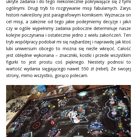
ukryte zadania i do tego niekoniecznie pokrywające się z tymi
ogólnymi. Drugi tryb to rozgrywanie misji fabularnych. Zarys
historii nakreślony jest paragrafowym komiksem. Wyznacza on
cel misji, a zależnie od tego jakie podejmiemy decyzje i jak/i
czy w ogóle wypełnimy zadania poboczne determinuje nasze
kolejne poczynania i ostatecznie jedno z wielu zakończeń. Ten
tryb współpracy podobał mi się najbardziej i naprawdę jak ktoś
lubi uniwersum obcego to można się nieźle wkręcić. Całość
jest obłędnie wykonana – znaczniki, kostki i przede wszystkim
figurki to jest prostu coś pięknego. Niestety podnosi to
wartość wydania sięgającego nawet 550 zł (rebel). Ze swojej
strony, mimo wszystko, gorąco polecam.