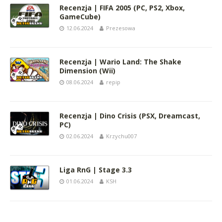
Recenzja | FIFA 2005 (PC, PS2, Xbox,
GameCube)
12.06.2024
Prezesowa
Recenzja | Wario Land: The Shake
Dimension (Wii)
08.06.2024
repip
Recenzja | Dino Crisis (PSX, Dreamcast,
PC)
02.06.2024
Krzychu007
Liga RnG | Stage 3.3
01.06.2024
KSH