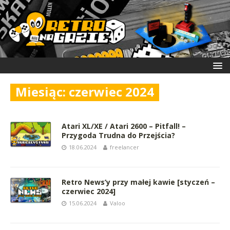
Miesiąc:
czerwiec 2024
Atari XL/XE / Atari 2600 – Pitfall! –
Przygoda Trudna do Przejścia?
18.06.2024
freelancer
Retro News’y przy małej kawie [styczeń –
czerwiec 2024]
15.06.2024
Valoo