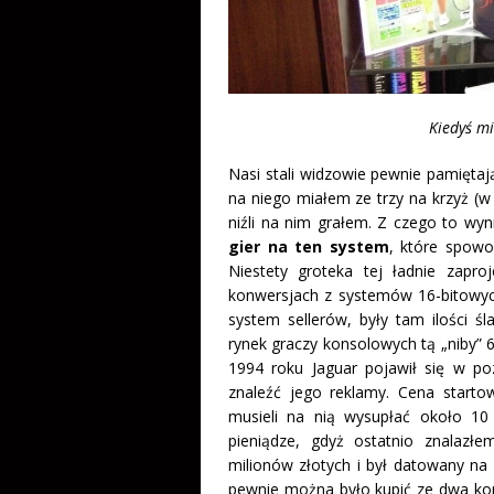
Kiedyś mi
Nasi stali widzowie pewnie pamiętają
na niego miałem ze trzy na krzyż (
niźli na nim grałem. Z czego to wy
gier na ten system
, które spowo
Niestety groteka tej ładnie zapr
konwersjach z systemów 16-bitowyc
system sellerów, były tam ilości 
rynek graczy konsolowych tą „niby”
1994 roku Jaguar pojawił się w po
znaleźć jego reklamy. Cena starto
musieli na nią wysupłać około 10
pieniądze, gdyż ostatnio znalazł
milionów złotych i był datowany na
pewnie można było kupić ze dwa komp