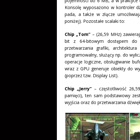
pojemności do 6 MB, a w praktyce
Konsolę wyposażono w kontroler d
pada, a także w złącze umożliwiaj
poniżej). Pozostałe scalaki to:
Chip „Tom”
– (26,59 MHz) zawieraj
bit z 64-bitowym dostępem do p
przetwarzania grafiki, architektu
programowalny, służący np. do wylic
operacje logiczne, obsługiwanie buf
wraz z GPU generuje obiekty do w
(poprzez tzw. Display List).
Chip „Jerry”
– częstotliwość 26,
pamięci), ten sam podstawowy zesta
wyjścia oraz do przetwarzania dźwię