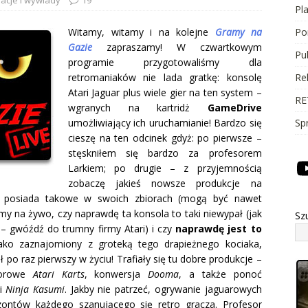
Pl
Witamy, witamy i na kolejne
Gramy na
Po
Gazie
zapraszamy! W czwartkowym
Pu
programie przygotowaliśmy dla
retromaniaków nie lada gratkę: konsolę
Re
Atari Jaguar plus wiele gier na ten system
–
RE
wgranych na kartridż
GameDrive
umożliwiający ich uruchamianie! Bardzo się
Sp
cieszę na ten odcinek gdyż: po pierwsze –
stęskniłem się bardzo za profesorem
Larkiem; po drugie – z przyjemnością
zobaczę jakieś nowsze produkcje na
k posiada takowe w swoich zbiorach (mogą być nawet
my na żywo, czy naprawdę ta konsola to taki niewypał (jak
Sz
 – gwóźdź do trumny firmy Atari) i czy
naprawdę jest to
ko zaznajomiony z groteką tego drapieżnego kociaka,
ł po raz pierwszy w życiu! Trafiały się tu dobre produkcje –
lorowe
Atari Karts
, konwersja
Dooma
, a także ponoć
i
Ninja Kasumi
. Jakby nie patrzeć, ogrywanie jaguarowych
yzontów każdego szanującego się retro gracza. Profesor