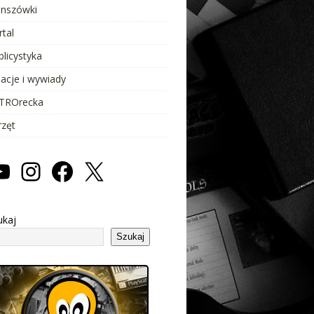
anszówki
rtal
blicystyka
lacje i wywiady
TROrecka
rzęt
ukaj
Szukaj