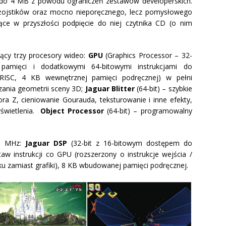
 do 4 MB z powodu ograniczeń zestawów developerskich.
żojstików oraz mocno nieporęcznego, lecz pomysłowego
ące w przyszłości podpięcie do niej czytnika CD (o nim
ący trzy procesory wideo:
GPU
(Graphics Processor – 32-
amięci i dodatkowymi 64-bitowymi instrukcjami do
ra RISC, 4 KB wewnętrznej pamięci podręcznej) w pełni
zania geometrii sceny 3D;
Jaguar Blitter
(64-bit) – szybkie
ora Z, cieniowanie Gourauda, teksturowanie i inne efekty,
yświetlenia.
Object Processor
(64-bit) – programowalny
59 MHz:
J
aguar DSP
(32-bit z 16-bitowym dostępem do
w instrukcji co GPU (rozszerzony o instrukcje wejścia /
ku zamiast grafiki), 8 KB wbudowanej pamięci podręcznej.