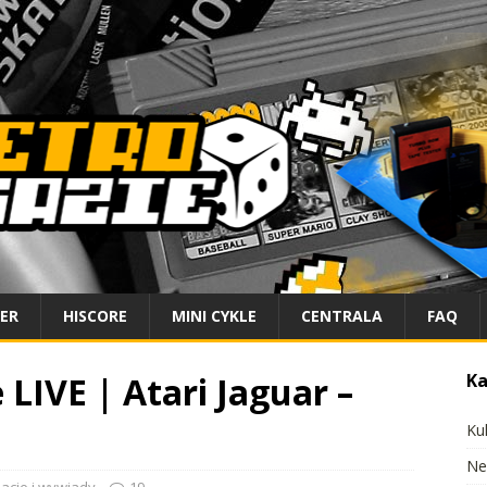
IER
HISCORE
MINI CYKLE
CENTRALA
FAQ
LIVE | Atari Jaguar –
Ka
Ku
Ne
lacje i wywiady
19