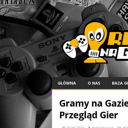
GŁÓWNA
O NAS
BAZA G
Gramy na Gazie 
Przegląd Gier
02.06.2021
RetroBorsuk
Re