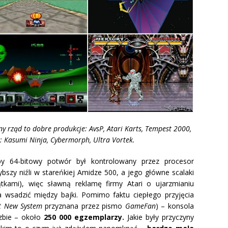
y rząd to dobre produkcje: AvsP, Atari Karts, Tempest 2000,
: Kasumi Ninja, Cybermorph, Ultra Vortek.
by 64-bitowy potwór był kontrolowany przez procesor
bszy niźli w stareńkiej Amidze 500, a jego główne scalaki
tkami), więc sławną reklamę firmy Atari o ujarzmianiu
 wsadzić między bajki. Pomimo faktu ciepłego przyjęcia
t New System
przyznana przez pismo
GameFan
) – konsola
czbie – około
250 000 egzemplarzy.
Jakie były przyczyny