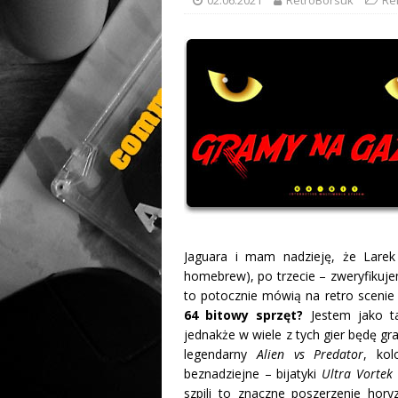
Jaguara i mam nadzieję, że Lare
homebrew), po trzecie – zweryfikuje
to potocznie mówią na retro scenie
64 bitowy sprzęt?
Jestem jako ta
jednakże w wiele z tych gier będę gra
legendarny
Alien vs Predator
, ko
beznadziejne – bijatyki
Ultra Vortek
szpili to znaczne poszerzenie hor