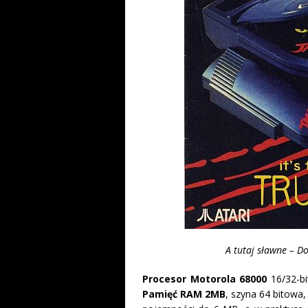
A tutaj sławne – D
Procesor Motorola 68000
16/32-bi
Pamięć RAM 2MB
, szyna 64 bitowa