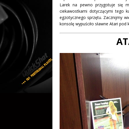
Larek na pewno przygotuje się m
ciekawostkami dotyczącymi tego ku
egzotycznego sprzętu. Zacznijmy w
konsolę wypuściło sławne Atari pod
AT