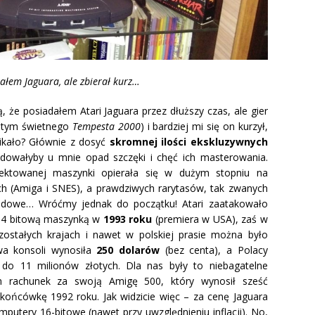
ałem Jaguara, ale zbierał kurz…
, że posiadałem Atari Jaguara przez dłuższy czas, ale gier
w tym świetnego
Tempesta 2000
) i bardziej mi się on kurzył,
nikało? Głównie z dosyć
skromnej ilości ekskluzywnych
dowałyby u mnie opad szczęki i chęć ich masterowania.
ojektowanej maszynki opierała się w dużym stopniu na
h (Amiga i SNES), a prawdziwych rarytasów, tak zwanych
śladowe… Wróćmy jednak do początku! Atari zaatakowało
 64 bitową maszynką w
1993 roku
(premiera w USA), zaś w
zostałych krajach i nawet w polskiej prasie można było
wa konsoli wynosiła
250 dolarów
(bez centa), a Polacy
 do 11 milionów złotych. Dla nas były to niebagatelne
em rachunek za swoją Amigę 500, który wynosił sześć
 końcówkę 1992 roku. Jak widzicie więc – za cenę Jaguara
utery 16-bitowe (nawet przy uwzględnieniu inflacji). No,