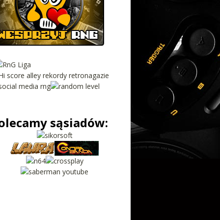
olecamy sąsiadów: