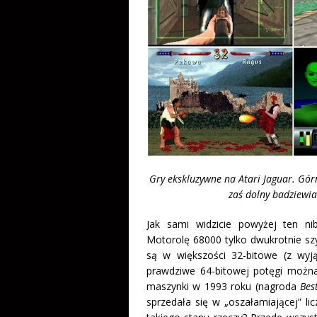
Gry ekskluzywne na Atari Jaguar. Górn
zaś dolny badziewia
Jak sami widzicie powyżej ten ni
Motorolę 68000 tylko dwukrotnie szy
są w większości 32-bitowe (z wyją
prawdziwe 64-bitowej potęgi można
maszynki w 1993 roku (nagroda
Bes
sprzedała się w „oszałamiającej” li