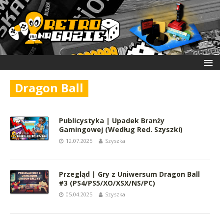
Dragon Ball
Publicystyka | Upadek Branży
Gamingowej (Według Red. Szyszki)
12.07.2025
Szyszka
Przegląd | Gry z Uniwersum Dragon Ball
#3 (PS4/PS5/XO/XSX/NS/PC)
05.04.2025
Szyszka