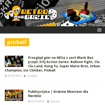
pinball
Przegląd gier na NESa z serii Black Box
[część 3/5] Action Series: Balloon Fight, Clu
Clu Land, Kung Fu, Super Mario Bros, Urban
Champion, Ice Climber, Pinball
29.08.2024
LukegaX
Publicystyka | Kraków Miastem dla
Nerdów
03.06.2023
Szyszka