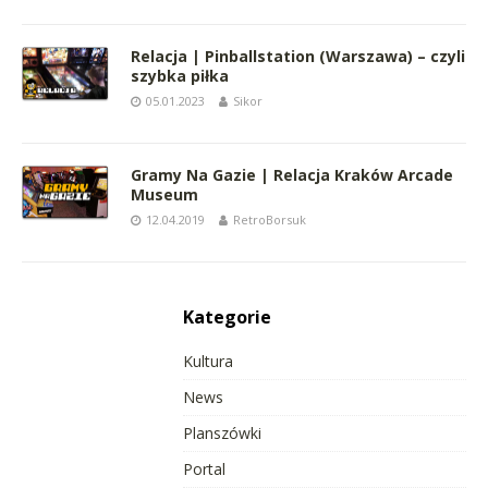
Relacja | Pinballstation (Warszawa) – czyli
szybka piłka
05.01.2023
Sikor
Gramy Na Gazie | Relacja Kraków Arcade
Museum
12.04.2019
RetroBorsuk
Kategorie
Kultura
News
Planszówki
Portal