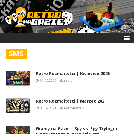
SMS
Retro Rozmaitości | Kwiecień 2025
01.05.2025
repip
Retro Rozmaitości | Marzec 2021
08.04.2021
RetroBorsuk
Gramy na Gazie | Spy vs. Spy Trylogia –
Video (recenzja, przejście gry,