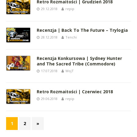
Retro Rozmaitości | Grudzień 2018
29.12.2018
repip
Recenzja | Back To The Future – Trylogia
28.12.2018
Tenchi
Recenzja Konkursowa | Sydney Hunter
and The Sacred Tribe (Commodore)
17.07.2018
WojT
Retro Rozmaitości | Czerwiec 2018
29.06.2018
repip
1
2
»