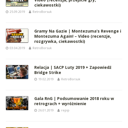
ciekawostki)
25.09.2019
RetroBorsuk
Gramy Na Gazie | Montezuma’s Revenge i
Montezuma Again! – Video (recenzje,
rozgrywka, ciekawostki)
03.04.2019
RetroBorsuk
Relacja | SACP Luty 2019 + Zapowiedź
Bridge Strike
19.02.2019
RetroBorsuk
Gala RnG | Podsumowanie 2018 roku w
retrograch + wyróżnienie
26.01.2019
repip