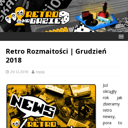
Retro Rozmaitości | Grudzień
2018
29.12.2018
repip
Już
okrągły
rok jak
zbieramy
retro
newsy,
pora to