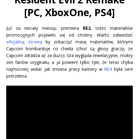
[PC, XboxOne, PS4]
Już za niecały miesiąc premiera
RE2
, toteż materiałów
promocyjnych pojawiło się od cholery. Warto odwiedzić
oficjalną stronę
by zobaczyć masę materiałów, którymi
Capcom bombarduje co chwila (choć są głosy graczy, że
Capcom zdradza aż za dużo). Gra wygląda rewelacyjnie, mokry
sen fanów oryginału, a ja powiem tylko tyle, że teraz chyba
najmocniej widać jak zmiana pracy kamery w
RE4
była serii
potrzebna.