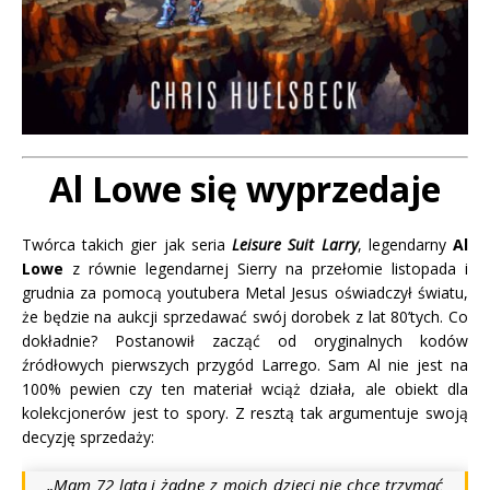
Al Lowe
się wyprzedaje
Twórca takich gier jak seria
Leisure Suit Larry
, legendarny
Al
Lowe
z równie legendarnej Sierry na przełomie listopada i
grudnia za pomocą youtubera Metal Jesus oświadczył światu,
że będzie na aukcji sprzedawać swój dorobek z lat 80’tych. Co
dokładnie? Postanowił zacząć od oryginalnych kodów
źródłowych pierwszych przygód Larrego. Sam Al nie jest na
100% pewien czy ten materiał wciąż działa, ale obiekt dla
kolekcjonerów jest to spory. Z resztą tak argumentuje swoją
decyzję sprzedaży:
„
Mam 72 lata i żadne z moich dzieci nie chce trzymać