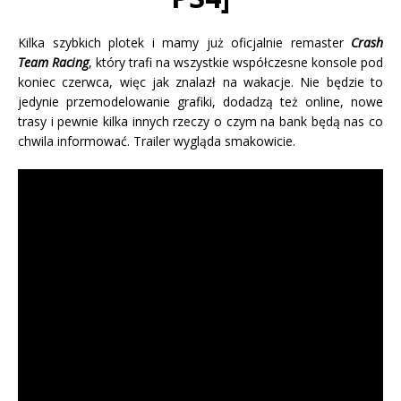
Kilka szybkich plotek i mamy już oficjalnie remaster
Crash
Team Racing
, który trafi na wszystkie współczesne konsole pod
koniec czerwca, więc jak znalazł na wakacje. Nie będzie to
jedynie przemodelowanie grafiki, dodadzą też online, nowe
trasy i pewnie kilka innych rzeczy o czym na bank będą nas co
chwila informować. Trailer wygląda smakowicie.