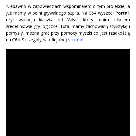
Niedawno w zapowiedziach wspominałem o tym projekcie, a
już mamy w pełni grywalnego szpila. Na C64 wyszedł
Portal
,
czyli wariacja klasyka od Valve, który moim zdaniem
zredefiniował gry logiczne. Tutaj mamy zachowaną stylistykę i
pomysły, można grać przy pomocy myszki co jest rzadkością
na C64. Szczegóły na oficjalnej
stronie
.