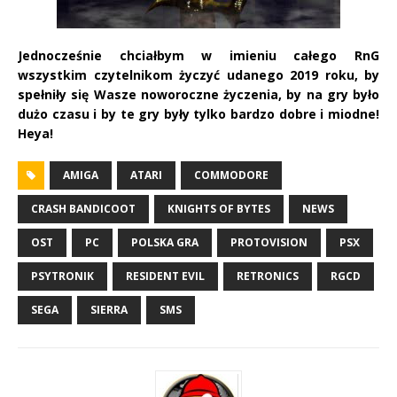
Jednocześnie chciałbym w imieniu całego RnG
wszystkim czytelnikom życzyć udanego 2019 roku, by
spełniły się Wasze noworoczne życzenia, by na gry było
dużo czasu i by te gry były tylko bardzo dobre i miodne!
Heya!
AMIGA
ATARI
COMMODORE
CRASH BANDICOOT
KNIGHTS OF BYTES
NEWS
OST
PC
POLSKA GRA
PROTOVISION
PSX
PSYTRONIK
RESIDENT EVIL
RETRONICS
RGCD
SEGA
SIERRA
SMS