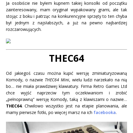
Ja osobiście nie byłem kupnem takiej konsolki od początku
zainteresowany, mam oryginał wypakowany grami, ale tak
stojąc z boku i patrząc na konkurencyjne sprzęty to ten chyba
był jednym z najsłabszych, a już na pewno najbardziej
rozczarowujących.
THEC64
Od jakiegoś czasu można kupić wersję zminiaturyzowaną
Komody, o nazwie
THEC64 Mini
, wielu ludzi narzekało na nią
bo… nie miała prawdziwej klawiatury. Firma Retro Games Ltd
chce wyjść naprzeciw tym oczekiwaniom i zrobić
„pełnoprawną” wersję Komody, taką z klawiszami o nazwie…
THEC64
. Chwilowo wszystko jest na etapie planowania, ale
mamy pierwsze fotki, po więcej marsz na ich
facebooka
.