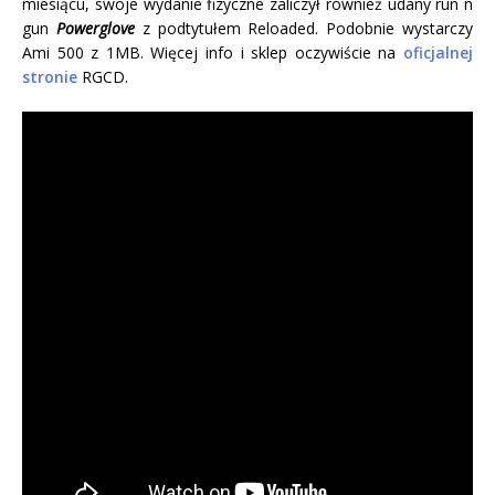
miesiącu, swoje wydanie fizyczne zaliczył również udany run n
gun
Powerglove
z podtytułem Reloaded. Podobnie wystarczy
Ami 500 z 1MB. Więcej info i sklep oczywiście na
oficjalnej
stronie
RGCD.