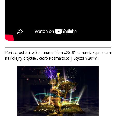
Koniec, ostatni wpis z numerkiem „2018” za nami, zapraszam
na kolejny o tytule „Retro Rozmaitości | Styczeń 2019”.