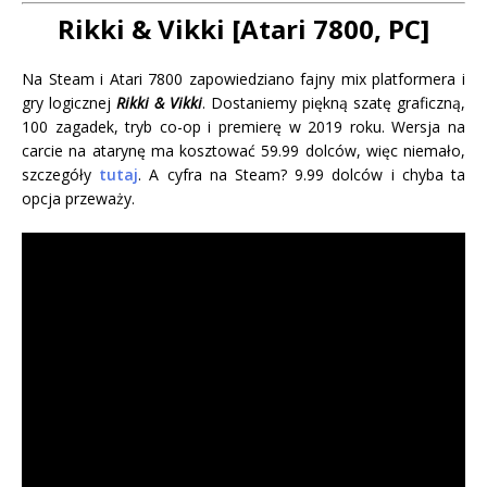
Rikki & Vikki [Atari 7800, PC]
Na Steam i Atari 7800 zapowiedziano fajny mix platformera i
gry logicznej
Rikki & Vikki
. Dostaniemy piękną szatę graficzną,
100 zagadek, tryb co-op i premierę w 2019 roku. Wersja na
carcie na atarynę ma kosztować 59.99 dolców, więc niemało,
szczegóły
tutaj
. A cyfra na Steam? 9.99 dolców i chyba ta
opcja przeważy.