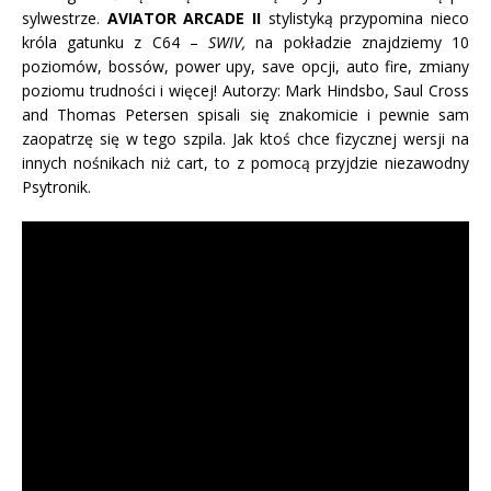
sylwestrze.
AVIATOR ARCADE II
stylistyką przypomina nieco
króla gatunku z C64 –
SWIV,
na pokładzie znajdziemy 10
poziomów, bossów, power upy, save opcji, auto fire, zmiany
poziomu trudności i więcej! Autorzy: Mark Hindsbo, Saul Cross
and Thomas Petersen spisali się znakomicie i pewnie sam
zaopatrzę się w tego szpila. Jak ktoś chce fizycznej wersji na
innych nośnikach niż cart, to z pomocą przyjdzie niezawodny
Psytronik.