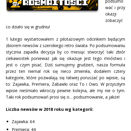
podsumo
wać i przy
okazji
zobaczyć
co działo się w grudniu!
1 lutego wystartowałem z pilotażowym odcinkiem będącym
zbiorem newsów z szerokiego retro świata. Po podsumowaniu
stycznia zapadła decyzja by co miesiąc stworzyć taki zbiór
ciekawostek ponieważ jak się okazuje jest tego mnóstwo i
jest o czym pisać. Dziś sumujemy grudzień, nasza formuła
przez ten niemal rok się nieco zmieniła, dodałem cztery
kategorie, które pozwalają się łatwiej poruszać po wpisie, są
to: Zajawka, Premiera, Zabawki oraz To i Owo. W przyszłym
wpisie nieśmiało wkroczy pewnie kolejna, ale my nie o tym.
Taki rok podsumowań prosi się o… podsumowanie, a jakże!
Liczba newsów w 2018 roku wg kategorii:
Zajawka: 64
Premiera: 44