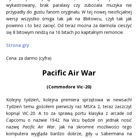
wykastrowany, brak paralaxy czy zubożała muzyka nie
przypadły do gustu fanom oryginału. W tej nowej nieoficjalnej
wersji wszystko śmiga tak jak na 8bitowcu, czyli tak jak
powinno i to bez zacięć. Od teraz można za darmola cieszyć
się 8 bitowym nindżą na 16 bitach po kapitalnym remoncie.
Strona gry
Cena: za darmo (cyfra)
Pacific Air War
(Commodore Vic-20)
Kolejny tydzień, kolejna premiera sprzętowa w newsach!
Tydzień temu gościłem pierwszy raz MSX’a 2, teraz zaszczyt
kopnął ViC-20. A to za sprawą portu klasyka z arcade od
Capcomu o nazwie 1942. Na Vicu będzie on jednak nosić
nazwę
Pacific Air War
. Jak na skromne możliwości tego
komputera wygląda bardzo dobrze, gdy u Sabermana na