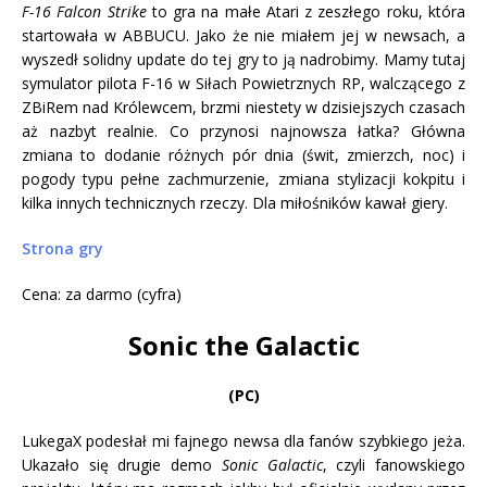
F-16 Falcon Strike
to gra na małe Atari z zeszłego roku, która
startowała w ABBUCU. Jako że nie miałem jej w newsach, a
wyszedł solidny update do tej gry to ją nadrobimy. Mamy tutaj
symulator pilota F-16 w Siłach Powietrznych RP, walczącego z
ZBiRem nad Królewcem, brzmi niestety w dzisiejszych czasach
aż nazbyt realnie. Co przynosi najnowsza łatka? Główna
zmiana to dodanie różnych pór dnia (świt, zmierzch, noc) i
pogody typu pełne zachmurzenie, zmiana stylizacji kokpitu i
kilka innych technicznych rzeczy. Dla miłośników kawał giery.
Strona gry
Cena: za darmo (cyfra)
Sonic the Galactic
(PC)
LukegaX podesłał mi fajnego newsa dla fanów szybkiego jeża.
Ukazało się drugie demo
Sonic Galactic
, czyli fanowskiego