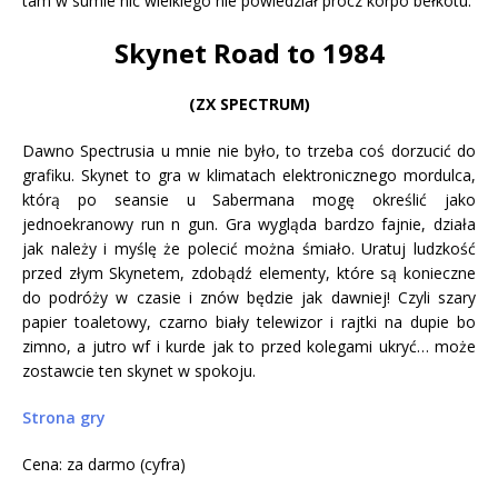
tam w sumie nic wielkiego nie powiedział prócz korpo bełkotu.
Skynet Road to 1984
(ZX SPECTRUM)
Dawno Spectrusia u mnie nie było, to trzeba coś dorzucić do
grafiku. Skynet to gra w klimatach elektronicznego mordulca,
którą po seansie u Sabermana mogę określić jako
jednoekranowy run n gun. Gra wygląda bardzo fajnie, działa
jak należy i myślę że polecić można śmiało. Uratuj ludzkość
przed złym Skynetem, zdobądź elementy, które są konieczne
do podróży w czasie i znów będzie jak dawniej! Czyli szary
papier toaletowy, czarno biały telewizor i rajtki na dupie bo
zimno, a jutro wf i kurde jak to przed kolegami ukryć… może
zostawcie ten skynet w spokoju.
Strona gry
Cena: za darmo (cyfra)