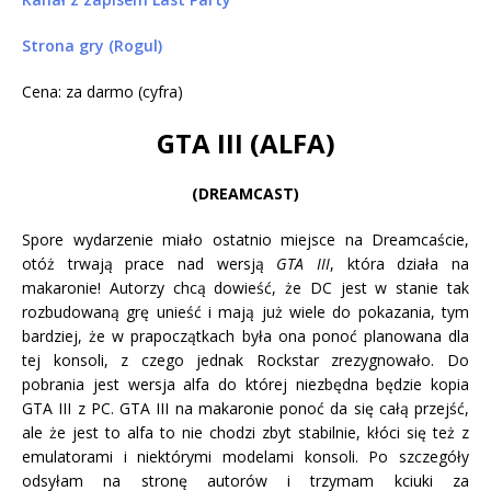
Strona gry (Rogul)
Cena: za darmo (cyfra)
GTA III (ALFA)
(DREAMCAST)
Spore wydarzenie miało ostatnio miejsce na Dreamcaście,
otóż trwają prace nad wersją
GTA III
, która działa na
makaronie! Autorzy chcą dowieść, że DC jest w stanie tak
rozbudowaną grę unieść i mają już wiele do pokazania, tym
bardziej, że w prapoczątkach była ona ponoć planowana dla
tej konsoli, z czego jednak Rockstar zrezygnowało. Do
pobrania jest wersja alfa do której niezbędna będzie kopia
GTA III z PC. GTA III na makaronie ponoć da się całą przejść,
ale że jest to alfa to nie chodzi zbyt stabilnie, kłóci się też z
emulatorami i niektórymi modelami konsoli. Po szczegóły
odsyłam na stronę autorów i trzymam kciuki za