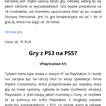
karcianej jest chyba częścią tytułu gry, ciekawy zabieg by się
jakoś odróżnić w wyszukiwarkach. Gra będzie podzielona na
18 rozdziałów, od momentu opuszczenia Shire aż po rozpad
Drużyny Pierścienia. Jest to gra kooperacyjna na od 1 do 4
graczy, która ma zająć ok. 20 minut.
Strona gry
Cena: ok. 75 PLN
Gry z PS3 na PS5?
(PlayStation 5?)
Tydzień temu była mowa o starych IP na PlayStation 5 i kurde
coś zaczyna być na rzeczy choć to wciąż spekulacje. Firma
Implicit Conversions, która przeportowała już niejedną starą
grę na nowe systemy, ogłosiła że bada możliwość emulacji
Playstation 3. Jeśli trwają jakieś rozmowy z Sony, to możliwe
że za pomocą ich softu Playstation 5 mogłoby uzyskać
wsteczną kompatybilność z PS3, co będzie asem w rękawie