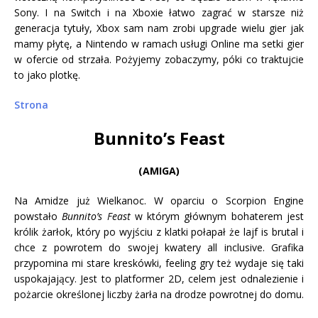
Sony. I na Switch i na Xboxie łatwo zagrać w starsze niż
generacja tytuły, Xbox sam nam zrobi upgrade wielu gier jak
mamy płytę, a Nintendo w ramach usługi Online ma setki gier
w ofercie od strzała. Pożyjemy zobaczymy, póki co traktujcie
to jako plotkę.
Strona
Bunnito’s Feast
(AMIGA)
Na Amidze już Wielkanoc. W oparciu o Scorpion Engine
powstało
Bunnito’s Feast
w którym głównym bohaterem jest
królik żarłok, który po wyjściu z klatki połapał że lajf is brutal i
chce z powrotem do swojej kwatery all inclusive. Grafika
przypomina mi stare kreskówki, feeling gry też wydaje się taki
uspokajający. Jest to platformer 2D, celem jest odnalezienie i
pożarcie określonej liczby żarła na drodze powrotnej do domu.