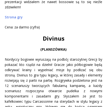
prezentacji widziałem że nawet bossowie są to się nieźle
zdziwiłem!
Strona gry
Cena: za darmo (cyfra)
Divinus
(PLANSZÓWKA)
Nordyccy bogowie wyruszają na podbój starożytnej Grecji by
pokazać kto rządzi na dzielni! Gracze jako półbogowie będą
odkrywać krainy i wypełniać misje by podlizać się obu
stroną. Divinus to gra typu legacy, w której zasady i elementy
rozwijają się z partii na partię. Rozgrywka podzielona jest na
12 scenariuszy tworzących fabularną kampanię, a każdy
scenariusz rozpoczyna otwarcie pudełka z nowymi
komponentami i zasadami gry. Słyszałem że jest to
kafelkowiec typu Carcassonne na sterydach w stylu legacy z
apką, egzotyczny mix, którego nie do końca ogarniam