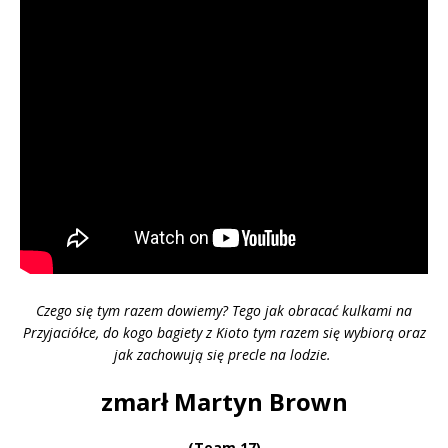
Czego się tym razem dowiemy? Tego jak obracać kulkami na
Przyjaciółce, do kogo bagiety z Kioto tym razem się wybiorą oraz
jak zachowują się precle na lodzie.
zmarł Martyn Brown
(Team 17)