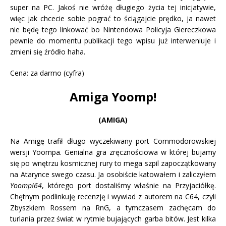
super na PC. Jakoś nie wróżę długiego życia tej inicjatywie,
więc jak chcecie sobie pograć to ściągajcie prędko, ja nawet
nie będę tego linkować bo Nintendowa Policyja Giereczkowa
pewnie do momentu publikacji tego wpisu już interweniuje i
zmieni się źródło haha.
Cena: za darmo (cyfra)
Amiga Yoomp!
(AMIGA)
Na Amigę trafił długo wyczekiwany port Commodorowskiej
wersji Yoompa. Genialna gra zręcznościowa w której bujamy
się po wnętrzu kosmicznej rury to mega szpil zapoczątkowany
na Atarynce swego czasu. Ja osobiście katowałem i zaliczyłem
Yoomp!64
, którego port dostaliśmy właśnie na Przyjaciółkę.
Chętnym podlinkuję recenzję i wywiad z autorem na C64, czyli
Zbyszkiem Rossem na RnG, a tymczasem zachęcam do
turlania przez świat w rytmie bujających garba bitów. Jest kilka