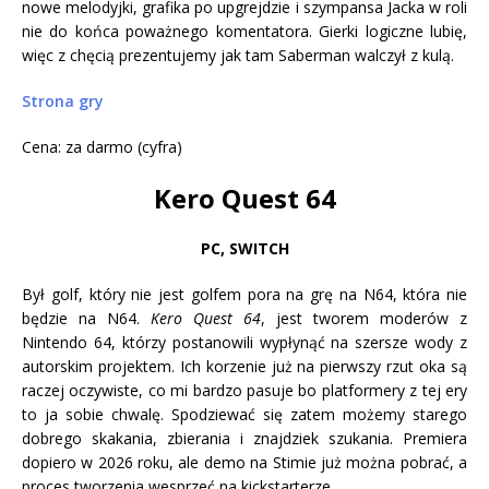
nowe melodyjki, grafika po upgrejdzie i szympansa Jacka w roli
nie do końca poważnego komentatora. Gierki logiczne lubię,
więc z chęcią prezentujemy jak tam Saberman walczył z kulą.
Strona gry
Cena: za darmo (cyfra)
Kero Quest 64
PC, SWITCH
Był golf, który nie jest golfem pora na grę na N64, która nie
będzie na N64.
Kero Quest 64
, jest tworem moderów z
Nintendo 64, którzy postanowili wypłynąć na szersze wody z
autorskim projektem. Ich korzenie już na pierwszy rzut oka są
raczej oczywiste, co mi bardzo pasuje bo platformery z tej ery
to ja sobie chwalę. Spodziewać się zatem możemy starego
dobrego skakania, zbierania i znajdziek szukania. Premiera
dopiero w 2026 roku, ale demo na Stimie już można pobrać, a
proces tworzenia wesprzeć na kickstarterze.