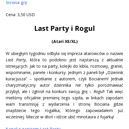
Strona gry
Cena: 3,50 USD
Last Party i Rogul
(Atari XE/XL)
W ubiegłym tygodniu odbyła się impreza atarowców o nazwie
Last Party
, która to podobno jest najstarszą z aktualnie
istniejących. Jak to na party, kolejki do kibla, rozmowy, granie,
wspominanie, panele i konkursy. Jednym z paneli był „Dziennik
kuracjusza” – spotkanie z autorem, czyli Bocianem! Jednak
charyzmatyczny autor dziennika nie tylko porozmawiać
przybył, ale i zgłosił na konkurs swoją grę –
Rogul
! Tak więc
mieliśmy oficjalnie premierę tego szpila, w linkach zapodam
wam transmisję z wydarzenia i stronę Bociana gdzie
znajdziecie tego rogalika, którego zapowiadałem już
wcześniej. Miecze w dłoń i idźcie ubić minotaura z fujarką!
Kanał z zapisem Last Party