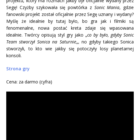
projektu, który ma rozmach jakby był oficjalnie wydany przez
Segę! Czyżby szykowała się powtórka z
Sonic Mania
, gdzie
fanowski projekt został oficjalnie przez Segę uznany i wydany?
Myślę że idealnie by tutaj było, bo gra jak i filmiki są
fenomenalne, nowa postać kreta zdaje się wpasowana
idealnie. Twórcy opisują styl gry jako „
co by było, gdyby Sonic
Team stworzył Sonica na Saturnie
„, no gdyby takiego Sonica
stworzyli, to kto wie jakby się potoczyły losy planetarnej
konsoli.
Strona gry
Cena: za darmo (cyfra)