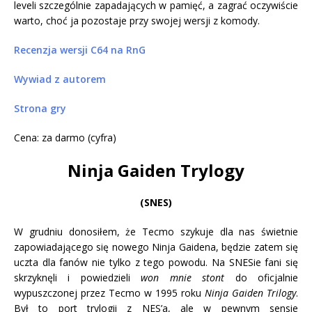
leveli szczególnie zapadających w pamięć, a zagrać oczywiście
warto, choć ja pozostaje przy swojej wersji z komody.
Recenzja wersji C64 na RnG
Wywiad z autorem
Strona gry
Cena: za darmo (cyfra)
Ninja Gaiden Trylogy
(SNES)
W grudniu donosiłem, że Tecmo szykuje dla nas świetnie
zapowiadającego się nowego Ninja Gaidena, będzie zatem się
uczta dla fanów nie tylko z tego powodu. Na SNESie fani się
skrzyknęli i powiedzieli
won mnie stont
do oficjalnie
wypuszczonej przez Tecmo w 1995 roku
Ninja Gaiden Trilogy
.
Był to port trylogii z NES’a, ale w pewnym sensie