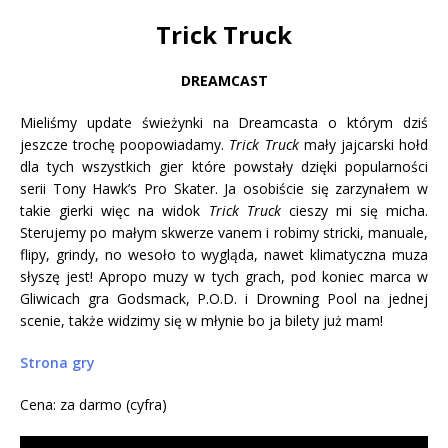
Trick Truck
DREAMCAST
Mieliśmy update świeżynki na Dreamcasta o którym dziś
jeszcze trochę poopowiadamy.
Trick Truck
mały jajcarski hołd
dla tych wszystkich gier które powstały dzięki popularności
serii Tony Hawk’s Pro Skater. Ja osobiście się zarzynałem w
takie gierki więc na widok
Trick Truck
cieszy mi się micha.
Sterujemy po małym skwerze vanem i robimy stricki, manuale,
flipy, grindy, no wesoło to wygląda, nawet klimatyczna muza
słyszę jest! Apropo muzy w tych grach, pod koniec marca w
Gliwicach gra Godsmack, P.O.D. i Drowning Pool na jednej
scenie, także widzimy się w młynie bo ja bilety już mam!
Strona gry
Cena: za darmo (cyfra)