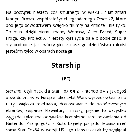
Na początek niestety coś smutnego, w wieku 57 lat zmarł
Martyn Brown, współzałożyciel legendarnego
Team 17
, które
pod jego dowództwem święciło triumfy na Amidze i nie tylko.
To m.in. dzięki niemu mamy Wormsy, Alien Breed, Super
Froga, czy Project X. Niestety cykl życia daje o sobie znać, a
my podobnie jak twórcy gier z naszego dzieciństwa młodsi
jesteśmy tylko w oparach nostalgii.
Starship
(PC)
Starship
, czyli hack dla Star Fox 64 z Nintendo 64 z jakiegoś
powodu znany w Europie jako Lylat Wars wyszedł właśnie na
PCty. Większa rozdziałka, dostosowanie do współczesnych
ekranów, wsparcie klawiatury i myszy, pięknie to wszystko
wygląda, tylko ma oczywiście kompletne zero pozwolenia od
Nintendo. Znając gości z Kioto bagiety już jado! Musisz mieć
roma Star Fox64 w wersji US i go ulepszasz tak by wyglądał