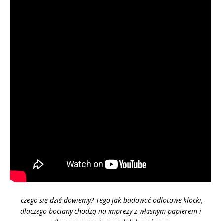
czego się dziś dowiemy? Tego jak budować odlotowe klocki,
dlaczego bociany chodzą na imprezy z własnym papierem i