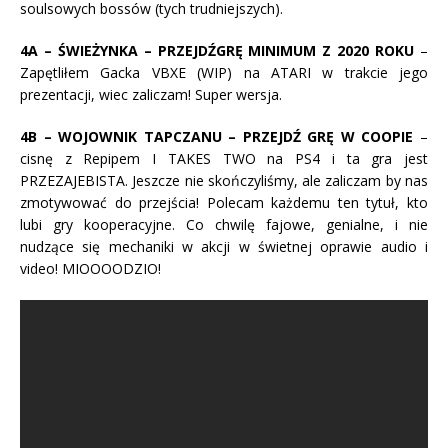
soulsowych bossów (tych trudniejszych).
4A – ŚWIEŻYNKA – PRZEJDŹGRĘ MINIMUM Z 2020 ROKU
–
Zapętliłem Gacka VBXE (WIP) na ATARI w trakcie jego
prezentacji, wiec zaliczam! Super wersja.
4B – WOJOWNIK TAPCZANU – PRZEJDŹ GRĘ W COOPIE
–
cisnę z Repipem I TAKES TWO na PS4 i ta gra jest
PRZEZAJEBISTA. Jeszcze nie skończyliśmy, ale zaliczam by nas
zmotywować do przejścia! Polecam każdemu ten tytuł, kto
lubi gry kooperacyjne. Co chwilę fajowe, genialne, i nie
nudzące się mechaniki w akcji w świetnej oprawie audio i
video! MIOOOODZIO!