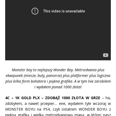
Monster boy to najlepszy Wonder Boy. Metroidvania plus
ekwipunek (miecze, buty, pancerze) plus platformer plus logiczna
plus kilka form bohatera i piękna grafika. A w tym live zarobiłem
i wydałem ponad 1000 złota!
4C – 1K GOLD PLX – ZDOBĄŹ 1000 ZŁOTA W GRZE
– ha,
zdobyłem, a nawet przepier… eee, wydałem tyle wczoraj w
MONSTER BOYU na PS4, czyli ostatnim WONDER BOYU z
piękną grafiką i wielką metroidvaniową mapą, w której nasz