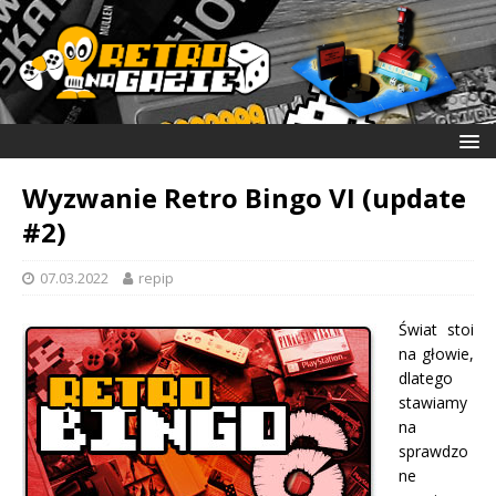
Wyzwanie Retro Bingo VI (update
#2)
07.03.2022
repip
Świat stoi
na głowie,
dlatego
stawiamy
na
sprawdzo
ne