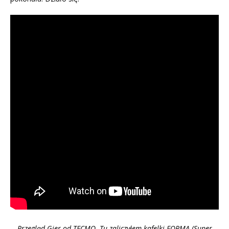
Przegląd Gier od TECMO. Tu zaliczyłem kafelki FORMA (Super