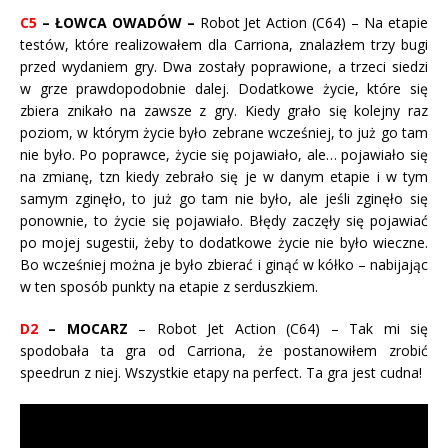
C5
– ŁOWCA OWADÓW –
Robot Jet Action (C64) – Na etapie
testów, które realizowałem dla Carriona, znalazłem trzy bugi
przed wydaniem gry. Dwa zostały poprawione, a trzeci siedzi
w grze prawdopodobnie dalej. Dodatkowe życie, które się
zbiera znikało na zawsze z gry. Kiedy grało się kolejny raz
poziom, w którym życie było zebrane wcześniej, to już go tam
nie było. Po poprawce, życie się pojawiało, ale… pojawiało się
na zmianę, tzn kiedy zebrało się je w danym etapie i w tym
samym zginęło, to już go tam nie było, ale jeśli zginęło się
ponownie, to życie się pojawiało. Błędy zaczęły się pojawiać
po mojej sugestii, żeby to dodatkowe życie nie było wieczne.
Bo wcześniej można je było zbierać i ginąć w kółko – nabijając
w ten sposób punkty na etapie z serduszkiem.
D2
– MOCARZ
– Robot Jet Action (C64) – Tak mi się
spodobała ta gra od Carriona, że postanowiłem zrobić
speedrun z niej. Wszystkie etapy na perfect. Ta gra jest cudna!