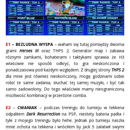
E1
– BEZLUDNA WYSPA
– waham się tutaj pomiędzy dwoma
grami
Heroes III
oraz THPS 2. Generator map i zabawa
różnymi zamkami, bohaterami i taktykami sprawia że H3
właściwie nie sposób odkryć, to gra nieskończona i
ponadczasowa pod każdym względem. Z drugiej strony
THPS 2
dla mnie jest również nieskończony, mogę godzinami sobie
robić te same zadania, słuchać tej samej muzyki, i być tak
samo zadowolony. Do tego właściwie mamy nieograniczoną
możliwość kombinacji w przeróżne comba.
E2
–
CWANIAK
– podczas treningu do turnieju w tekkena
odpaliłem
Dark Resurrection
na PSP, niestety bateria padła i
tyle z mojego treningu było hehe. Jednak po turnieju naszła
mnie ochota na tekkena i wróciłem by Jack 5 załatwił swymi