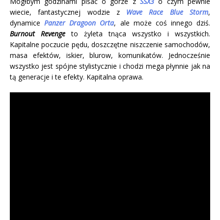
Mógłbym godzinami pisać o górze z
SSX3
o czym pewnie
wiecie, fantastycznej wodzie z
Wave Race Blue Storm
,
dynamice
Panzer Dragoon Orta
, ale może coś innego dziś.
Burnout Revenge
to żyleta tnąca wszystko i wszystkich.
Kapitalne poczucie pędu, doszczętne niszczenie samochodów,
masa efektów, iskier, blurow, komunikatów. Jednocześnie
wszystko jest spójne stylistycznie i chodzi mega płynnie jak na
tą generacje i te efekty. Kapitalna oprawa.