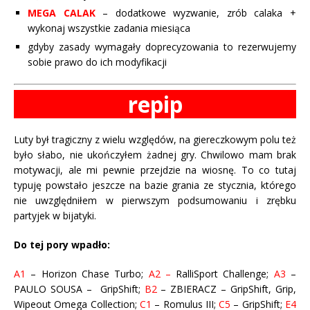
MEGA CALAK
– dodatkowe wyzwanie, zrób calaka +
wykonaj wszystkie zadania miesiąca
gdyby zasady wymagały doprecyzowania to rezerwujemy
sobie prawo do ich modyfikacji
repip
Luty był tragiczny z wielu względów, na giereczkowym polu też
było słabo, nie ukończyłem żadnej gry. Chwilowo mam brak
motywacji, ale mi pewnie przejdzie na wiosnę. To co tutaj
typuję powstało jeszcze na bazie grania ze stycznia, którego
nie uwzględniłem w pierwszym podsumowaniu i zrębku
partyjek w bijatyki.
Do tej pory wpadło:
A1
– Horizon Chase Turbo;
A2 –
RalliSport Challenge;
A3
–
PAULO SOUSA –
GripShift;
B2
– ZBIERACZ – GripShift, Grip,
Wipeout Omega Collection;
C1
– Romulus III;
C5
– GripShift;
E4