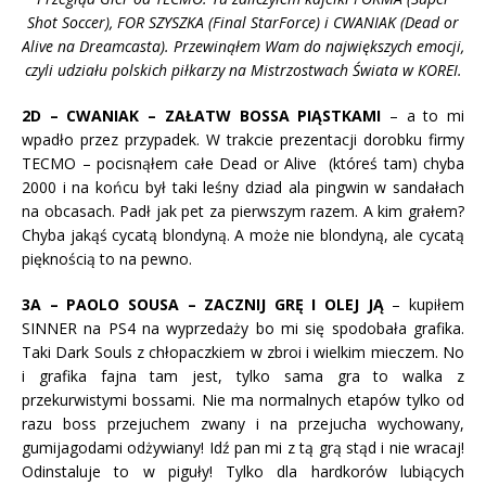
Shot Soccer), FOR SZYSZKA (Final StarForce) i CWANIAK (Dead or
Alive na Dreamcasta). Przewinąłem Wam do największych emocji,
czyli udziału polskich piłkarzy na Mistrzostwach Świata w KOREI.
2D – CWANIAK – ZAŁATW BOSSA PIĄSTKAMI
– a to mi
wpadło przez przypadek. W trakcie prezentacji dorobku firmy
TECMO – pocisnąłem całe Dead or Alive (któreś tam) chyba
2000 i na końcu był taki leśny dziad ala pingwin w sandałach
na obcasach. Padł jak pet za pierwszym razem. A kim grałem?
Chyba jakąś cycatą blondyną. A może nie blondyną, ale cycatą
pięknością to na pewno.
3A – PAOLO SOUSA – ZACZNIJ GRĘ I OLEJ JĄ
– kupiłem
SINNER na PS4 na wyprzedaży bo mi się spodobała grafika.
Taki Dark Souls z chłopaczkiem w zbroi i wielkim mieczem. No
i grafika fajna tam jest, tylko sama gra to walka z
przekurwistymi bossami. Nie ma normalnych etapów tylko od
razu boss przejuchem zwany i na przejucha wychowany,
gumijagodami odżywiany! Idź pan mi z tą grą stąd i nie wracaj!
Odinstaluje to w piguły! Tylko dla hardkorów lubiących