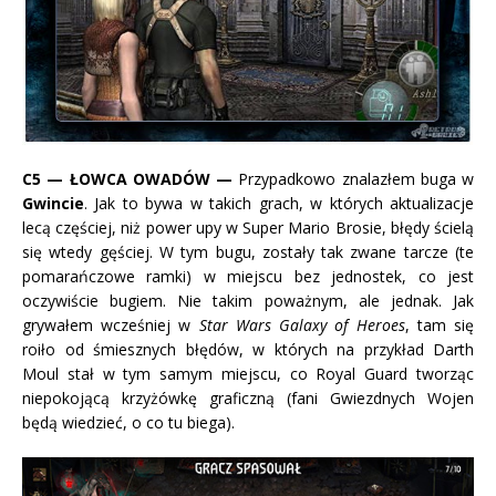
C5
— ŁOWCA OWADÓW —
Przypadkowo znalazłem buga w
Gwincie
. Jak to bywa w takich grach, w których aktualizacje
lecą częściej, niż power upy w Super Mario Brosie, błędy ścielą
się wtedy gęściej. W tym bugu, zostały tak zwane tarcze (te
pomarańczowe ramki) w miejscu bez jednostek, co jest
oczywiście bugiem. Nie takim poważnym, ale jednak. Jak
grywałem wcześniej w
Star Wars Galaxy of Heroes
, tam się
roiło od śmiesznych błędów, w których na przykład Darth
Moul stał w tym samym miejscu, co Royal Guard tworząc
niepokojącą krzyżówkę graficzną (fani Gwiezdnych Wojen
będą wiedzieć, o co tu biega).