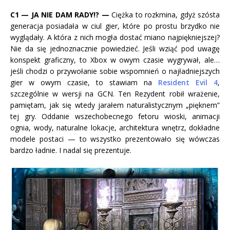
C1
— JA NIE DAM RADY!? —
Ciężka to rozkmina, gdyż szósta
generacja posiadała w ciul gier, które po prostu brzydko nie
wyglądały. A która z nich mogła dostać miano najpiękniejszej?
Nie da się jednoznacznie powiedzieć. Jeśli wziąć pod uwagę
konspekt graficzny, to Xbox w owym czasie wygrywał, ale…
jeśli chodzi o przywołanie sobie wspomnień o najładniejszych
gier w owym czasie, to stawiam na
Resident Evil 4
,
szczególnie w wersji na GCN. Ten Rezydent robił wrażenie,
pamiętam, jak się wtedy jarałem naturalistycznym „pięknem”
tej gry. Oddanie wszechobecnego fetoru wioski, animacji
ognia, wody, naturalne lokacje, architektura wnętrz, dokładne
modele postaci — to wszystko prezentowało się wówczas
bardzo ładnie. I nadal się prezentuje.