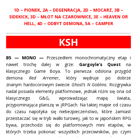
1D – PIONEK, 2A – DEGENRACJA, 2D – MOCARZ, 3B –
SIDEKICK, 3D – MŁOT NA CZAROWNICE, 3E – HEAVEN OR
HELL, 4D – ODBYT DEMONA, 5A – CAMPER
KSH
B5
— MONO —
Przeszedłem monochromatyczny etap i
nawet trochę dalej w grze:
Gargoyle
’s
Quest
na
klasycznego
Game
Boya. To pierwsza odsłona przygód
demona
Red
Arremer
, który wędruje po dobrze
znanym
hardocorowym
świecie
Ghost
’s N
Goblins
. Rozgrywka
nadal posiada elementy platformowe, jednak różni się ona od
klasycznego
G&G
, wprowadzając mapę świata,
przypominająca planszę w
jRPGach
. Na takiej mapie od czasu
do czasu napotyka się niebezpieczeństwo, które zamiast
przeistaczać się w tryb walki
turowej
, jak to w japońskim RPG
bywa, przechodzi się do platformowych mini etapów, w
których trzeba pokonać wszystkich przeciwników, po czym