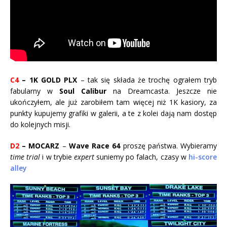
C4
– 1K GOLD PLX
– tak się składa że trochę ograłem tryb
fabularny w
Soul Calibur
na Dreamcasta. Jeszcze nie
ukończyłem, ale już zarobiłem tam więcej niż 1K kasiory, za
punkty kupujemy grafiki w galerii, a te z kolei dają nam dostęp
do kolejnych misji.
D2
– MOCARZ
–
Wave Race 64
proszę państwa. Wybieramy
time trial
i w trybie
expert
suniemy po falach, czasy w
hi-score
alley