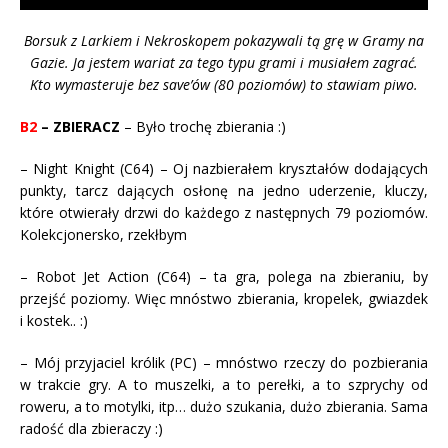
Borsuk z Larkiem i Nekroskopem pokazywali tą grę w Gramy na
Gazie. Ja jestem wariat za tego typu grami i musiałem zagrać.
Kto wymasteruje bez save’ów (80 poziomów) to stawiam piwo.
B2
– ZBIERACZ
– Było trochę zbierania :)
– Night Knight (C64) – Oj nazbierałem kryształów dodających
punkty, tarcz dających osłonę na jedno uderzenie, kluczy,
które otwierały drzwi do każdego z następnych 79 poziomów.
Kolekcjonersko, rzekłbym
– Robot Jet Action (C64) – ta gra, polega na zbieraniu, by
przejść poziomy. Więc mnóstwo zbierania, kropelek, gwiazdek
i kostek.. :)
– Mój przyjaciel królik (PC) – mnóstwo rzeczy do pozbierania
w trakcie gry. A to muszelki, a to perełki, a to szprychy od
roweru, a to motylki, itp… dużo szukania, dużo zbierania. Sama
radość dla zbieraczy :)