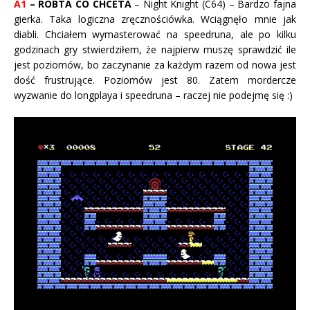
A1
– RÓBTA CO CHCETA
– Night Knight (C64) – Bardzo fajna
gierka. Taka logiczna zręcznościówka. Wciągnęło mnie jak
diabli. Chciałem wymasterować na speedruna, ale po kilku
godzinach gry stwierdziłem, że najpierw muszę sprawdzić ile
jest poziomów, bo zaczynanie za każdym razem od nowa jest
dość frustrujące. Poziomów jest 80. Zatem mordercze
wyzwanie do longplaya i speedruna – raczej nie podejmę się :)