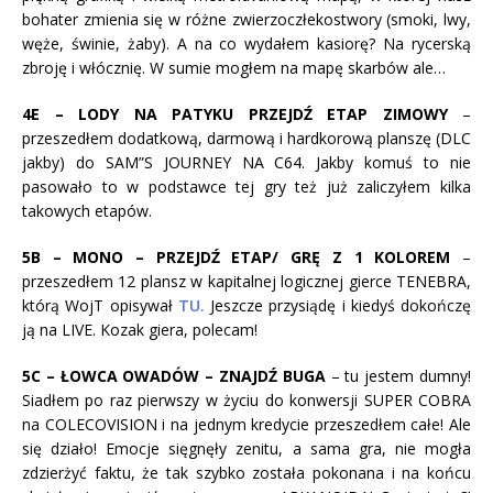
bohater zmienia się w różne zwierzoczłekostwory (smoki, lwy,
węże, świnie, żaby). A na co wydałem kasiorę? Na rycerską
zbroję i włócznię. W sumie mogłem na mapę skarbów ale…
4E – LODY NA PATYKU PRZEJDŹ ETAP ZIMOWY
–
przeszedłem dodatkową, darmową i hardkorową planszę (DLC
jakby) do SAM”S JOURNEY NA C64. Jakby komuś to nie
pasowało to w podstawce tej gry też już zaliczyłem kilka
takowych etapów.
5B – MONO – PRZEJDŹ ETAP/ GRĘ Z 1 KOLOREM
–
przeszedłem 12 plansz w kapitalnej logicznej gierce TENEBRA,
którą WojT opisywał
TU.
Jeszcze przysiądę i kiedyś dokończę
ją na LIVE. Kozak giera, polecam!
5C – ŁOWCA OWADÓW – ZNAJDŹ BUGA
– tu jestem dumny!
Siadłem po raz pierwszy w życiu do konwersji SUPER COBRA
na COLECOVISION i na jednym kredycie przeszedłem całe! Ale
się działo! Emocje sięgnęły zenitu, a sama gra, nie mogła
zdzierżyć faktu, że tak szybko została pokonana i na końcu