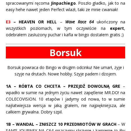
spracowanymi ręcoma
Jinpachiego
. Poszło gładko, jak to na
easy hehe nawet jeden Perfect wlazł, taki ze mnie cwaniak!
E3
– HEAVEN OR HELL
–
Wave Race 64
ukończony na
wszystkich poziomach, w tym oczywiście na
expert
,
odebrałem zasłużony puchar i kafla w bingo dostałem gratis ;)
Borsuk
Borsuk powraca do Bingo w drugim odcinku! Nie umarł, żyje i
szyje na drutach. Nowe hobby. Szyje padem i dżojem.
1A – RÓBTA CO CHCETA – PRZEJDŹ DOWOLNĄ GRE
–
wpadło w sumie na jednym życiu nawet zapętlenie MR.DO! na
COLECOVISION. 10 etapów i jadymy od nowa, to w sumie
najłatwiejsza wersja w jaką grałem, nie najpiękniejsza, ale
całkiem grywalna. Dobry szpil.
1B – WANDAL – ZNISZCZ 10 PRZEDMIOTÓW W GRACH
– W
SAM’S JOURNEY NA C64 niszczymy skrzynie i kamienie (o łby