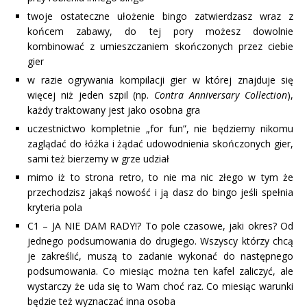
twoje ostateczne ułożenie bingo zatwierdzasz wraz z
końcem zabawy, do tej pory możesz dowolnie
kombinować z umieszczaniem skończonych przez ciebie
gier
w razie ogrywania kompilacji gier w której znajduje się
więcej niż jeden szpil (np.
Contra Anniversary Collection
),
każdy traktowany jest jako osobna gra
uczestnictwo kompletnie „for fun”, nie będziemy nikomu
zaglądać do łóżka i żądać udowodnienia skończonych gier,
sami też bierzemy w grze udział
mimo iż to strona retro, to nie ma nic złego w tym że
przechodzisz jakąś nowość i ją dasz do bingo jeśli spełnia
kryteria pola
C1 – JA NIE DAM RADY!? To pole czasowe, jaki okres? Od
jednego podsumowania do drugiego. Wszyscy którzy chcą
je zakreślić, muszą to zadanie wykonać do następnego
podsumowania. Co miesiąc można ten kafel zaliczyć, ale
wystarczy że uda się to Wam choć raz. Co miesiąc warunki
będzie też wyznaczać inna osoba