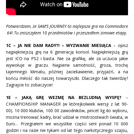
Potwierdzam, że SAM’S JOURNEY to najlepsza gra na Commodore
64! Tu zniszczyłem 10 przedmiotów i przeszedłem zimowe etapy.
1C – JA NIE DAM RADY?! – WYZWANIE MIESIĄCA
– opisz
najpiękniejszą grę na 6 generację konsol. Najpiękniejszą grą
jest ICO na PS2 i basta. Nie za grafikę, ale za uczucia jakie
wywołuje w graczu. Najpierw samotność, groza, trochę
tajemnego klimatu, później zaciekawienie, przyjaźń, a na
końcu miłość do naszej towarzyszki. Dlaczego tak twierdzę?
Zagrajcie to zobaczycie!
1E – JAKĄ GRĘ WEZMĘ NA BEZLUDNĄ WYSPĘ?
–
CHAMPIONSHIP MANAGER (w którejkolwiek wersji z lat 90-
00). 10 000 klubów, 100 00 zawodników, pincet lig do wyboru,
można trenować kadry, brać udział w mistrzostwach świata, w
Euro… Przegrałem we wszystkie części serii ponad 10 000
godzin i na razie nie tykam od lat tego narkotycznego szajsu,