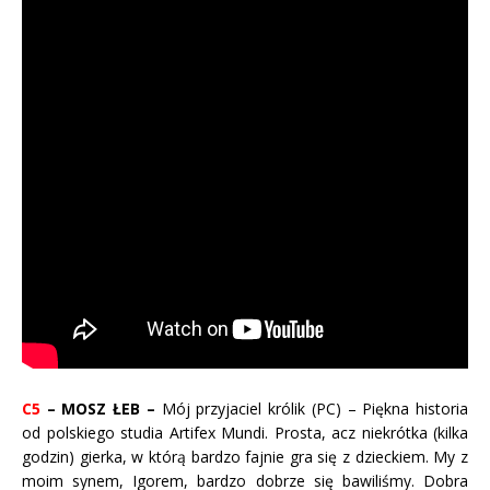
C5
– MOSZ ŁEB –
Mój przyjaciel królik (PC) – Piękna historia
od polskiego studia Artifex Mundi. Prosta, acz niekrótka (kilka
godzin) gierka, w którą bardzo fajnie gra się z dzieckiem. My z
moim synem, Igorem, bardzo dobrze się bawiliśmy. Dobra