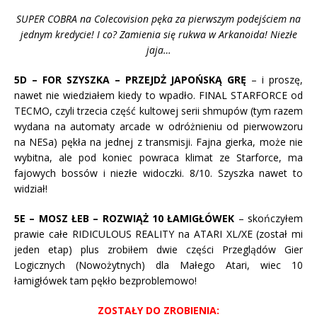
SUPER COBRA na Colecovision pęka za pierwszym podejściem na
jednym kredycie! I co? Zamienia się rukwa w Arkanoida! Niezłe
jaja…
5D – FOR SZYSZKA – PRZEJDŻ JAPOŃSKĄ GRĘ
– i proszę,
nawet nie wiedziałem kiedy to wpadło. FINAL STARFORCE od
TECMO, czyli trzecia część kultowej serii shmupów (tym razem
wydana na automaty arcade w odróżnieniu od pierwowzoru
na NESa) pękła na jednej z transmisji. Fajna gierka, może nie
wybitna, ale pod koniec powraca klimat ze Starforce, ma
fajowych bossów i niezłe widoczki. 8/10. Szyszka nawet to
widział!
5E – MOSZ ŁEB – ROZWIĄŻ 10 ŁAMIGŁÓWEK
– skończyłem
prawie całe RIDICULOUS REALITY na ATARI XL/XE (został mi
jeden etap) plus zrobiłem dwie części Przeglądów Gier
Logicznych (Nowożytnych) dla Małego Atari, wiec 10
łamigłówek tam pękło bezproblemowo!
ZOSTAŁY DO ZROBIENIA: