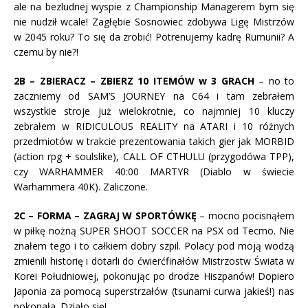
ale na bezludnej wyspie z Championship Managerem bym się
nie nudził wcale! Zagłębie Sosnowiec zdobywa Ligę Mistrzów
w 2045 roku? To się da zrobić! Potrenujemy kadrę Rumunii? A
czemu by nie?!
2B – ZBIERACZ – ZBIERZ 10 ITEMÓW w 3 GRACH
– no to
zaczniemy od SAM’S JOURNEY na C64 i tam zebrałem
wszystkie stroje już wielokrotnie, co najmniej 10 kluczy
zebrałem w RIDICULOUS REALITY na ATARI i 10 różnych
przedmiotów w trakcie prezentowania takich gier jak MORBID
(action rpg + soulslike), CALL OF CTHULU (przygodówa TPP),
czy WARHAMMER 40:00 MARTYR (Diablo w świecie
Warhammera 40K). Zaliczone.
2C – FORMA – ZAGRAJ W SPORTÓWKĘ
– mocno pocisnąłem
w piłkę nożną SUPER SHOOT SOCCER na PSX od Tecmo. Nie
znałem tego i to całkiem dobry szpil. Polacy pod moją wodzą
zmienili historię i dotarli do ćwierćfinałów Mistrzostw Świata w
Korei Południowej, pokonując po drodze Hiszpanów! Dopiero
Japonia za pomocą superstrzałów (tsunami curwa jakieś!) nas
pokonała. Działo się!