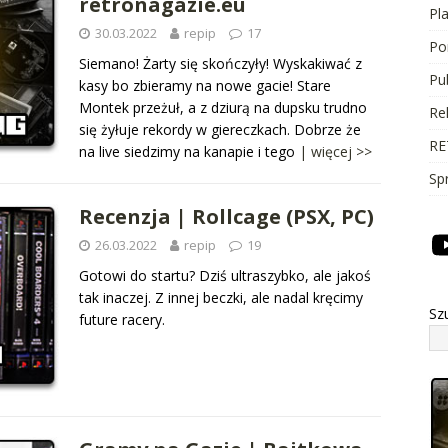
retronagazie.eu
Pl
30.03.2022
repip
17
Po
Siemano! Żarty się skończyły! Wyskakiwać z
Pu
kasy bo zbieramy na nowe gacie! Stare
Montek przeżuł, a z dziurą na dupsku trudno
Re
się żyłuje rekordy w giereczkach. Dobrze że
RE
na live siedzimy na kanapie i tego
| więcej >>
Sp
Recenzja | Rollcage (PSX, PC)
26.03.2022
repip
19
Gotowi do startu? Dziś ultraszybko, ale jakoś
tak inaczej. Z innej beczki, ale nadal kręcimy
Sz
future racery.