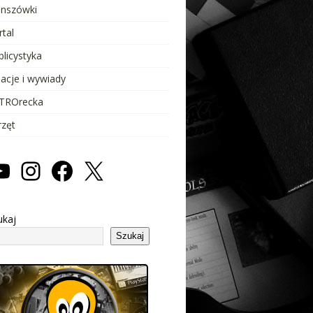
anszówki
rtal
blicystyka
lacje i wywiady
TROrecka
rzęt
ukaj
Szukaj