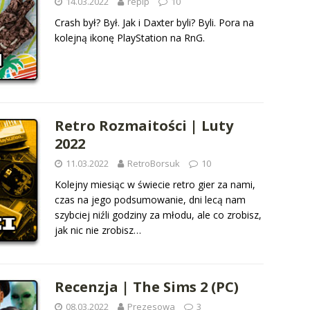
14.03.2022
repip
10
Crash był? Był. Jak i Daxter byli? Byli. Pora na
kolejną ikonę PlayStation na RnG.
Retro Rozmaitości | Luty
2022
11.03.2022
RetroBorsuk
10
Kolejny miesiąc w świecie retro gier za nami,
czas na jego podsumowanie, dni lecą nam
szybciej niźli godziny za młodu, ale co zrobisz,
jak nic nie zrobisz…
Recenzja | The Sims 2 (PC)
08.03.2022
Prezesowa
3