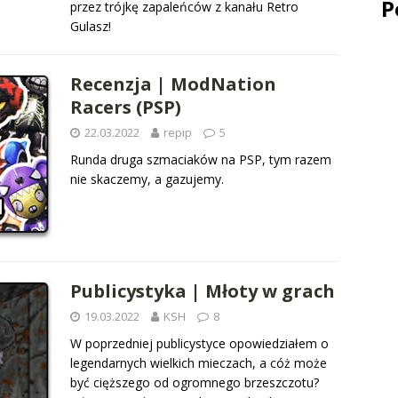
P
przez trójkę zapaleńców z kanału Retro
Gulasz!
Recenzja | ModNation
Racers (PSP)
22.03.2022
repip
5
Runda druga szmaciaków na PSP, tym razem
nie skaczemy, a gazujemy.
Publicystyka | Młoty w grach
19.03.2022
KSH
8
W poprzedniej publicystyce opowiedziałem o
legendarnych wielkich mieczach, a cóż może
być cięższego od ogromnego brzeszczotu?