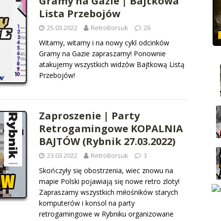
Gramy na Gazie | Bajtkowa
Lista Przebojów
25.03.2022
RetroBorsuk
26
Witamy, witamy i na nowy cykl odcinków
Gramy na Gazie zapraszamy! Ponownie
atakujemy wszystkich widzów Bajtkową Listą
Przebojów!
Zaproszenie | Party
Retrogamingowe KOPALNIA
BAJTÓW (Rybnik 27.03.2022)
23.03.2022
RetroBorsuk
3
Skończyły się obostrzenia, wiec znowu na
mapie Polski pojawiają się nowe retro zloty!
Zapraszamy wszystkich miłośników starych
komputerów i konsol na party
retrogamingowe w Rybniku organizowane