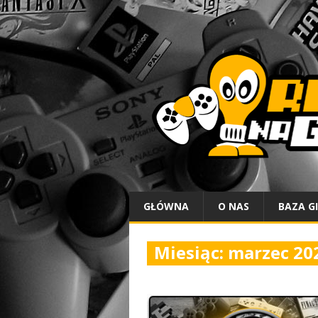
GŁÓWNA
O NAS
BAZA G
Miesiąc:
marzec 20