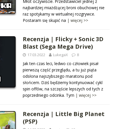
Młot oczywiście. Przedstawiciel jednej z
najbardziej miażdżącej broni obuchowej nie
raz spotykamy w wirtualnej rozgrywce.
Postaram się skupić na
| więcej >>
Recenzja | Flicky + Sonic 3D
Blast (Sega Mega Drive)
17.03.2022
LukegaX
8
Jak ten czas leci, ledwo co człowiek pisał
pierwszą część przeglądu, a tu już piąta
odsłona najszybszego maratonu pod
słońcem. Dziś będziemy kontynuować cykl
spin offów, na szczęście lepszych od tych z
poprzedniego odcinka. Tym
| więcej >>
Recenzja | Little Big Planet
(PSP)