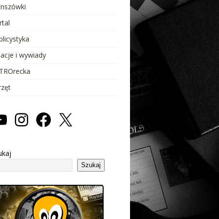
anszówki
rtal
blicystyka
lacje i wywiady
TROrecka
rzęt
ukaj
Szukaj