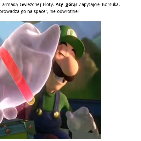
ą armadą Gwiezdnej Floty.
Psy górą!
Zapytajcie Borsuka,
prowadza go na spacer, nie odwrotnie!!