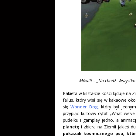
Mówili – „No chodź. Wszystko
Rakieta w kształcie kości ląduje na Z
fallus, który wbił się w kakaowe oko 
się
Wonder Dog
, który był jedny
przypiąć kultowy cytat „What we’ve
pudełku i gamplay jedno, a animac
planetę
i zbiera na Ziemii jakieś d
pokazali kosmicznego psa, któr