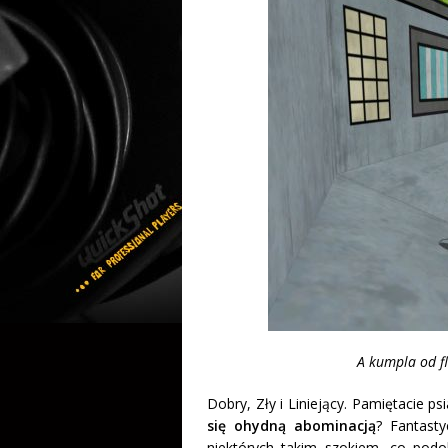
A kumpla od f
Dobry, Zły i Liniejący. Pamiętacie psi
się ohydną abominacją
? Fantast
niektórych takim szokiem, co podo