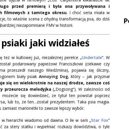
ługo przed premierą i była ona przywoływana i
 filmowych z tamtego okresu
. I choć seria miała w
P
je, to właśnie scena z ohydną transformacją psa, do dziś
jbardziej niezapomniane FMV w historii.
psiaki jaki widziałeś
ię też w kultowej już, niezależnej perełce „
Undertale
”. W
został podarowany papieżowi Franciszkowi (ciekawe czy
a przeszedł naszego Wiedźmina), pojawia się śliczny,
 ogonem biały psiak
Annoying Dog
, który – jak przyznał
je się on wielokrotnie na naszej drodze, zawsze coś
zy przeurocza melodyjka
(„Dogsong”). W zależności od
e, możecie się dowiedzieć, że tytuł ten powstał poprzez
a, lub to, że ten…został prezydentem. Taka psia magia.
s zamiast marionetki to zawsze lepszy wybór.
 w hierarchii wiadomo od dawna. O ile w serii „
Star Fox
”
ść za stery statku i wypełniać rozkazy dowództwa, o tyle