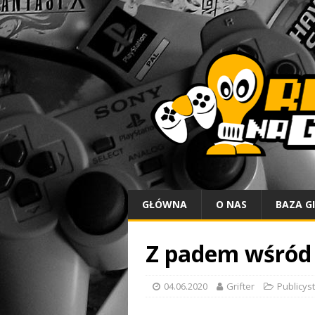
GŁÓWNA
O NAS
BAZA G
Z padem wśród 
04.06.2020
Grifter
Publicys