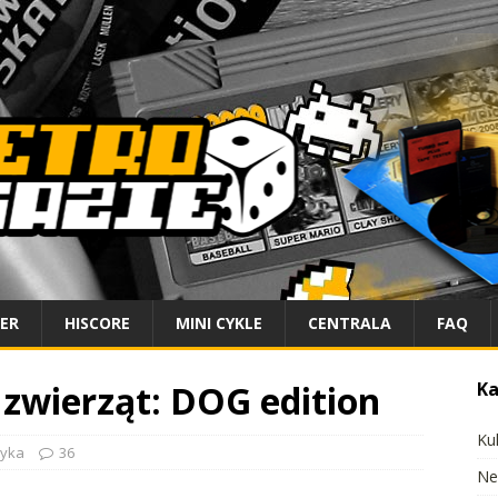
IER
HISCORE
MINI CYKLE
CENTRALA
FAQ
zwierząt: DOG edition
Ka
Ku
tyka
36
Ne