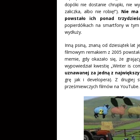
dopóki nie dostanie chrupki, nie w
zaliczka, albo nie robię!”).
Nie ma c
powstało ich ponad trzydzieśc
popierdółkach na smartfony w tym 
wydłuży.
Inną psiną, znaną od dziesiątek lat 
filmowym remakiem z 2005 powstała 
memie, gdy okazało się, że grając
wypowiedział kwestię „Winter is com
uznawanej za jedną z największy
grę jak i developera). Z drugiej
prześmiewczych filmów na YouTube. 