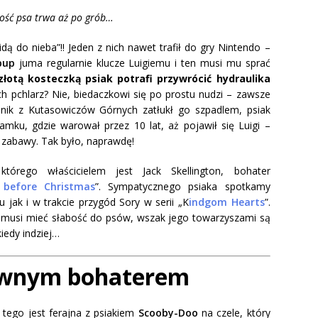
ość psa trwa aż po grób…
idą do nieba”!! Jeden z nich nawet trafił do gry Nintendo –
pup
juma regularnie klucze Luigiemu i ten musi mu sprać
łotą kosteczką psiak potrafi przywrócić hydraulika
ch pchlarz? Nie, biedaczkowi się po prostu nudzi – zawsze
lnik z Kutasowiczów Górnych zatłukł go szpadlem, psiak
amku, gdzie warował przez 10 lat, aż pojawił się Luigi –
a zabawy. Tak było, naprawdę!
którego właścicielem jest Jack Skellington, bohater
before Christmas
”. Sympatycznego psiaka spotkamy
 jak i w trakcie przygód Sory w serii „K
indgom Hearts
”.
 musi mieć słabość do psów, wszak jego towarzyszami są
kiedy indziej…
ównym bohaterem
 tego jest ferajna z psiakiem
Scooby-Doo
na czele, który