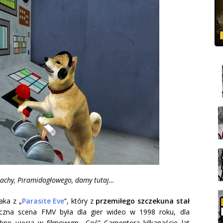
lachy, Piramidogłowego, damy tutaj…
aka z „
Parasite Eve
”, który z
przemiłego szczekuna stał
yczna scena FMV była dla gier wideo w 1998 roku, dla
bne ujęcia w filmowym „Coś” Carpentera kilkanaście lat