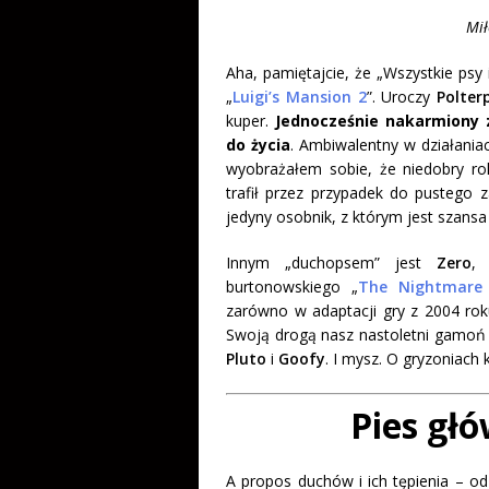
Mił
Aha, pamiętajcie, że „Wszystkie psy 
„
Luigi’s Mansion 2
”. Uroczy
Polter
kuper.
Jednocześnie nakarmiony z
do życia
. Ambiwalentny w działania
wyobrażałem sobie, że niedobry ro
trafił przez przypadek do pustego z
jedyny osobnik, z którym jest szans
Innym „duchopsem” jest
Zero
, 
burtonowskiego „
The Nightmare 
zarówno w adaptacji gry z 2004 roku
Swoją drogą nasz nastoletni gamoń
Pluto
i
Goofy
. I mysz. O gryzoniach 
Pies gł
A propos duchów i ich tępienia – od