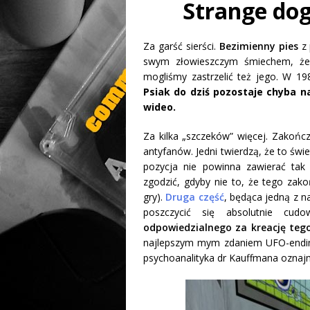
Strange dog
Za garść sierści.
Bezimienny pies
z 
swym złowieszczym śmiechem, że
mogliśmy zastrzelić też jego. W 19
Psiak do dziś pozostaje chyba n
wideo.
Za kilka „szczeków” więcej. Zakończ
antyfanów. Jedni twierdzą, że to św
pozycja nie powinna zawierać ta
zgodzić, gdyby nie to, że tego za
gry).
Druga część
, będąca jedną z n
poszczycić się absolutnie cu
odpowiedzialnego za kreację teg
najlepszym mym zdaniem UFO-endin
psychoanalityka dr Kauffmana oznaj