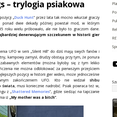
s – trylogia psiakowa
Pl
Po
pozycji „
Duck Hunt
” przez lata tak mocno wkurzał graczy
Pu
 ponad dwie dekady później powstał mod, w którym
85 roku wielu próbowało, ale nie było to graczom dane.
Re
ajbardziej denerwującym szczekunem w historii gier
RE
Sp
enia UFO w serii „Silent Hill” do dziś mają swych fanów i
ietny, kampowy zamysł, drudzy obstają przy tym, że ponura
k zabawnych elementów (można byłoby się z tym lekko
kończenia nie można odblokować za pierwszym przejściem
ajlepszych pozycji w historii gier wideo, może jednocześnie
downym zakończeniem UFO. Kto nie widział
shibu
Sz
o świata
, musi koniecznie nadrobić. Psiak powraca też w,
gu z „
Shattered Memories
”, gdzie siedząc na tapczanie
mia iż
„My mother was a bitch”
.