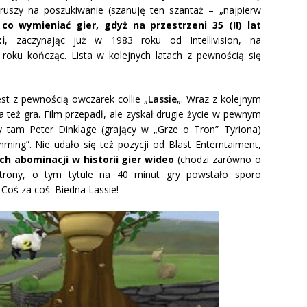
yruszy na poszukiwanie (szanuję ten szantaż – „najpierw
o wymieniać gier, gdyż na przestrzeni 35 (!!) lat
i
, zaczynając już w 1983 roku od Intellivision, na
roku kończąc. Lista w kolejnych latach z pewnością się
jest z pewnością owczarek collie „
Lassie
„. Wraz z kolejnym
też gra. Film przepadł, ale zyskał drugie życie w pewnym
y tam Peter Dinklage (grający w „Grze o Tron” Tyriona)
ming”. Nie udało się też pozycji od Blast Enterntaiment,
ch abominacji w historii gier wideo
(chodzi zarówno o
 strony, o tym tytule na 40 minut gry powstało sporo
Coś za coś. Biedna Lassie!