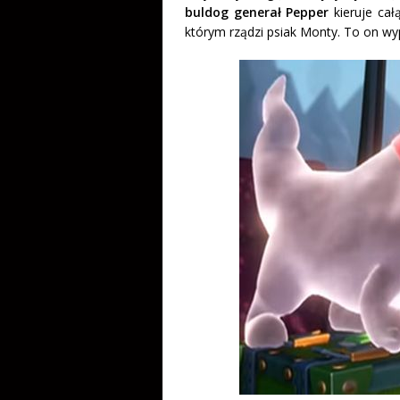
buldog generał Pepper
kieruje cał
którym rządzi psiak Monty. To on wy