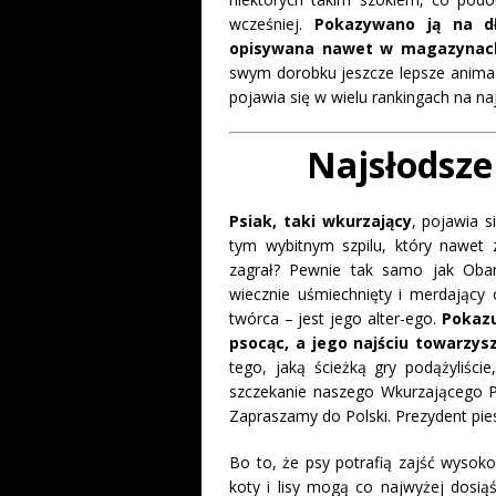
wcześniej.
Pokazywano ją na d
opisywana nawet w magazynach
swym dorobku jeszcze lepsze animac
pojawia się w wielu rankingach na na
Najsłodsze 
Psiak, taki wkurzający
, pojawia s
tym wybitnym szpilu, który nawet 
zagrał? Pewnie tak samo jak Obam
wiecznie uśmiechnięty i merdający
twórca – jest jego alter-ego.
Pokazu
psocąc, a jego najściu towarzys
tego, jaką ścieżką gry podążyliści
szczekanie naszego Wkurzającego Ps
Zapraszamy do Polski. Prezydent pie
Bo to, że psy potrafią zajść wysoko
koty i lisy mogą co najwyżej dosią