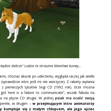
 będzie dobrze”
Ludzie to strasznie kłamliwe kurwy…
iemi, chociaż akurat po uderzeniu, wygląda raczej jak wielki
(sprawdźcie intro jeśli mi nie wierzycie). Z rakiety wyłania
m z pierwszych tytułów Segi CD (1992 rok). Grze można
 got here is a failure to communicate”, wszak fabuła na
ja na płycie CD drugie. W jednej
psiak ma ocalić swoją
uperele, w drugim –
w przejmującym intro animatorzy
y kumpluje się z małym chłopcem, ale jego ojciec