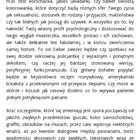
m.in. test Rorschacka, jakieś układanki, czy nawet swoistą
kolorowankę, które dotyczyć będą różnych sfer Twego życia
jak seksualność, stosunek do rodziny i przyjaciół, małżeństwa
czy tak błahych jak pociąg do używek. A wszystko po to, by
nakreślić Twój własny profil psychologiczny i dostosować do
niego wygląd miasteczka, wszelkich postaci i ich zachowań,
ale także delikatnie linii fabularnej, i w końcu zwieńczenia
samej historii. To od Ciebie zależeć będzie czy spotkasz na
swej drodze seksowną policjantkę z wyraźnym i ponętnym
dekoltem, czy raczej jej bardziej stonowaną wersję,
peryferyjnej funkcjonariuszki. Czy główny bohater popylać
będzie w bejsbolówce niczym rozrywkowy, amerykański
licealista z przekrwionymi od przepicia ślepiami, czy może w
skórze i koszuli jak rasowy dżolero co to wyrywa panienki
jednym pstryknięciem palcami.
Ilość szczegółów, które się zmieniają jest spora począwszy od
jakichś zwykłych przedmiotów (puszki, kolor samochodów),
graffiti, obrazków na murach, przez całe wystroje niektórych
wnętrz, aż po kwestie dialogowe między postaciami, treść
wiadomości głosowych czy zwykłych, tekstowych wraz ze