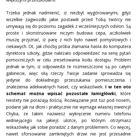
Trzeba jednak nadmienić, iż niezbyt wygórowanymi, gdyż
wszelkie zagwozdki jakie postawili przed Tobą twórcy nie
umywają się do poziomu zagadek z wcześniejszych odsłon. Są
proste i skonstruowane niczym budowa cepa, aczkolwiek
muszę przyznać, iż parę z nich było nawet pomysłowych i
ciekawych. Ot, jak choćby próba złamania hasła do komputera
dyrektora szkoły, gdzie należało odpowiedzieć na serię pytań
pomocniczych w celu zresetowania kodu dostępu. Problem
jednak w tym, iż odpowiedzi te rozmieszczone są po całym
gabinecie, więc siłą rzeczy Twoje zadanie sprowadza się
jedynie do dokładnego przeszukania pomieszczenia i
znalezienia adekwatnych haseł, czy wskazówek.
I w ten oto
schemat można wpisać pozostałe łamigłówki
, które
niestety nie porażają ilością. Rozwiązanie jest tuż pod nosem,
podane jak na dłoni i praktycznie nie wymaga własnej inwencji!
Chyba, że takim nazwiesz wykręcenie numeru telefonu
widniejącego na jakiejś ulotce, po którym otrzymasz
wskazówkę jak sobie poradzić z danym problemem. Co więcej,
nawet sforsowanie zamkniętych drzwi nie jest przesadnie