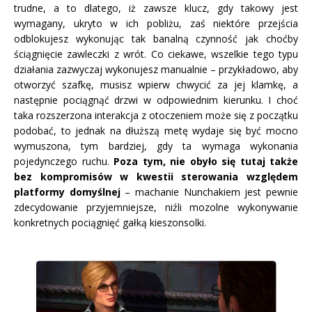
trudne, a to dlatego, iż zawsze klucz, gdy takowy jest
wymagany, ukryto w ich pobliżu, zaś niektóre przejścia
odblokujesz wykonując tak banalną czynność jak choćby
ściągnięcie zawleczki z wrót. Co ciekawe, wszelkie tego typu
działania zazwyczaj wykonujesz manualnie – przykładowo, aby
otworzyć szafkę, musisz wpierw chwycić za jej klamkę, a
następnie pociągnąć drzwi w odpowiednim kierunku. I choć
taka rozszerzona interakcja z otoczeniem może się z początku
podobać, to jednak na dłuższą metę wydaje się być mocno
wymuszona, tym bardziej, gdy ta wymaga wykonania
pojedynczego ruchu.
Poza tym, nie obyło się tutaj także
bez kompromisów w kwestii sterowania względem
platformy domyślnej
– machanie Nunchakiem jest pewnie
zdecydowanie przyjemniejsze, niźli mozolne wykonywanie
konkretnych pociągnięć gałką kieszonsolki.