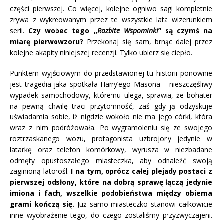
części pierwszej. Co więcej, kolejne ogniwo sagi kompletnie
zrywa z wykreowanym przez te wszystkie lata wizerunkiem
serii.
Czy wobec tego „
Rozbite Wspominki
” są czymś na
miarę pierwowzoru?
Przekonaj się sam, brnąc dalej przez
kolejne akapity niniejszej recenzji. Tylko ubierz się ciepło.
Punktem wyjściowym do przedstawionej tu historii ponownie
jest tragedia jaka spotkała Harry’ego Masona – nieszczęśliwy
wypadek samochodowy, któremu ulega, sprawia, że bohater
na pewną chwilę traci przytomność, zaś gdy ją odzyskuje
uświadamia sobie, iż nigdzie wokoło nie ma jego córki, która
wraz z nim podróżowała. Po wygramoleniu się ze swojego
roztrzaskanego wozu, protagonista uzbrojony jedynie w
latarkę oraz telefon komórkowy, wyrusza w niezbadane
odmęty opustoszałego miasteczka, aby odnaleźć swoją
zaginioną latorośl.
I na tym, oprócz całej plejady postaci z
pierwszej odsłony, które na dobrą sprawę łączą jedynie
imiona i fach, wszelkie podobieństwa między obiema
grami kończą się.
Już samo miasteczko stanowi całkowicie
inne wyobrażenie tego, do czego zostaliśmy przyzwyczajeni.