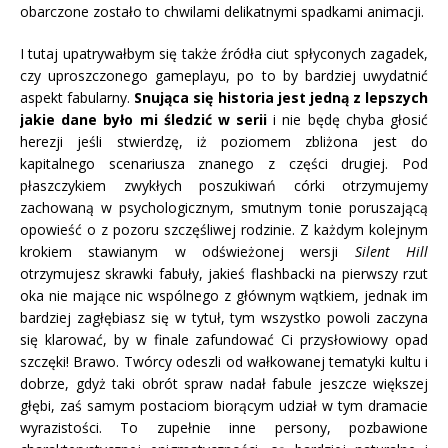
obarczone zostało to chwilami delikatnymi spadkami animacji.
I tutaj upatrywałbym się także źródła ciut spłyconych zagadek,
czy uproszczonego gameplayu, po to by bardziej uwydatnić
aspekt fabularny.
Snująca się historia jest jedną z lepszych
jakie dane było mi śledzić w serii
i nie będę chyba głosić
herezji jeśli stwierdzę, iż poziomem zbliżona jest do
kapitalnego scenariusza znanego z części drugiej. Pod
płaszczykiem zwykłych poszukiwań córki otrzymujemy
zachowaną w psychologicznym, smutnym tonie poruszającą
opowieść o z pozoru szczęśliwej rodzinie. Z każdym kolejnym
krokiem stawianym w odświeżonej wersji
Silent Hill
otrzymujesz skrawki fabuły, jakieś flashbacki na pierwszy rzut
oka nie mające nic wspólnego z głównym wątkiem, jednak im
bardziej zagłębiasz się w tytuł, tym wszystko powoli zaczyna
się klarować, by w finale zafundować Ci przysłowiowy opad
szczęki! Brawo. Twórcy odeszli od wałkowanej tematyki kultu i
dobrze, gdyż taki obrót spraw nadał fabule jeszcze większej
głębi, zaś samym postaciom biorącym udział w tym dramacie
wyrazistości. To zupełnie inne persony, pozbawione