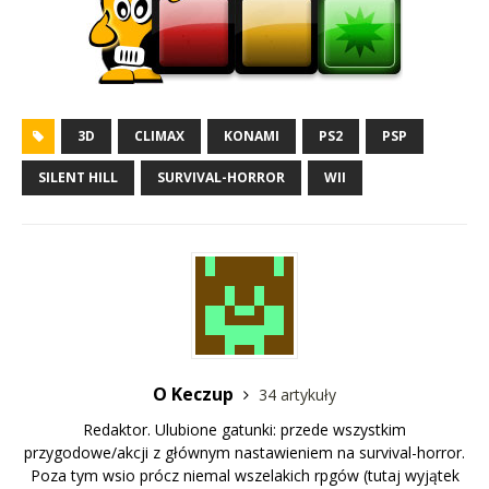
3D
CLIMAX
KONAMI
PS2
PSP
SILENT HILL
SURVIVAL-HORROR
WII
O Keczup
34 artykuły
Redaktor. Ulubione gatunki: przede wszystkim
przygodowe/akcji z głównym nastawieniem na survival-horror.
Poza tym wsio prócz niemal wszelakich rpgów (tutaj wyjątek