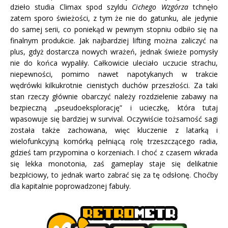
dzieło studia Climax spod szyldu
Cichego Wzgórza
tchnęło
zatem sporo świeżości, z tym że nie do gatunku, ale jedynie
do samej serii, co poniekąd w pewnym stopniu odbiło się na
finalnym produkcie. Jak najbardziej lifting można zaliczyć na
plus, gdyż dostarcza nowych wrażeń, jednak świeże pomysły
nie do końca wypaliły. Całkowicie uleciało uczucie strachu,
niepewności, pomimo nawet napotykanych w trakcie
wędrówki kilkukrotnie cienistych duchów przeszłości. Za taki
stan rzeczy głównie obarczyć należy rozdzielenie zabawy na
bezpieczną „pseudoeksplorację” i ucieczkę, która tutaj
wpasowuje się bardziej w survival. Oczywiście tożsamość sagi
została także zachowana, więc kluczenie z latarką i
wielofunkcyjną komórką pełniącą rolę trzeszczącego radia,
gdzieś tam przypomina o korzeniach. I choć z czasem wkrada
się lekka monotonia, zaś gameplay staje się delikatnie
bezpłciowy, to jednak warto zabrać się za tę odsłonę. Choćby
dla kapitalnie poprowadzonej fabuły.