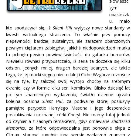
złowieszc
zym
miasteczk
u, mało
kto spodziewał się, iż
Silent Hill
wytyczy nowe standardy w
kwestii wirtualnego straszenia. To właśnie przy pomocy
niepewności, bardziej subtelnych, ale zarazem obarczonych
pewnym ciężarem zabiegów, jakichś niedopowiedzeń marka
ta pchnęła pewien powiew świeżości do gatunku horrorów.
Niewielu również przypuszczało, iż seria ta doczeka się kilku
odsłon, jednych mniej, drugich bardziej udanych, ale także
tego, że jej macki sięgną nieco dalej i Ciche Wzgórze rozrośnie
się na tyle, by zaliczyć swój występ choćby na srebrnym
ekranie, czy w formie kilku serii komiksów. Blisko dziesięć lat
po tym znamiennym wydarzeniu, światło dzienne ujrzała
kolejna odsłona
Silent Hill
, za podwaliny której posłużyły
pamiętne perypetie Harry’ego Masona i jego desperackie
poszukiwania ukochanej córki Cheryl. Nie mamy tutaj jednak
do czynienia z żadnym remake’em, gdyż omawiane
Shattered
Memories
, za które odpowiedzialna jest ponownie ekipa z
Climax, stanowi zupełnie inną wersję wydarzeń znanych z