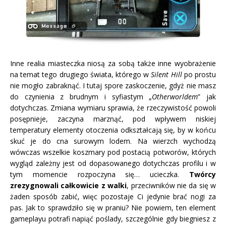
Inne realia miasteczka niosą za sobą także inne wyobrażenie
na temat tego drugiego świata, którego w
Silent Hill
po prostu
nie mogło zabraknąć. I tutaj spore zaskoczenie, gdyż nie masz
do czynienia z brudnym i syfiastym „
Otherworldem
” jak
dotychczas. Zmiana wymiaru sprawia, że rzeczywistość powoli
posępnieje, zaczyna marznąć, pod wpływem niskiej
temperatury elementy otoczenia odkształcają się, by w końcu
skuć je do cna surowym lodem. Na wierzch wychodzą
wówczas wszelkie koszmary pod postacią potworów, których
wygląd zależny jest od dopasowanego dotychczas profilu i w
tym momencie rozpoczyna się… ucieczka.
Twórcy
zrezygnowali całkowicie z walki
, przeciwników nie da się w
żaden sposób zabić, więc pozostaje Ci jedynie brać nogi za
pas. Jak to sprawdziło się w praniu? Nie powiem, ten element
gameplayu potrafi napiąć poślady, szczególnie gdy biegniesz z