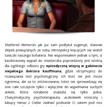
Shattered Memories
jak już sam podtytuł sugeruje, stanowi
zlepek powiązanych ze sobą retrospekcji kręcących się wokół
tułaczki naszego bohatera. Nie wspomniałem jednak o tym, iż
każdorazowy wypad do miasteczka poprzedzony jest istotną
dla ogólnego odbioru gry
epizodyczną wizytą w gabinecie
niejakiego doktora Kauffmana
, gdzie otrzymujesz do
rozwiązania test psychologiczny. Ich ilość nie jest może
ogromna, ale za to zróżnicowana, toteż nie sprowadzają się
one całe szczęście tylko i wyłącznie do wypełniania suchych
ankiet, która notabene znalazła się tylko jedna.
Charyzmatyczny psychoterapeuta, aczkolwiek ironiczny i
lubiący nieraz z Ciebie zadrwić podsunie Ci zatem pod nos