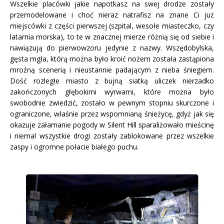
Wszelkie placówki jakie napotkasz na swej drodze zostały
przemodelowane i choć nieraz natrafisz na znane Ci już
miejscówki z części pierwszej (szpital, wesołe miasteczko, czy
latarnia morska), to te w znacznej mierze różnią się od siebie i
nawiązują do pierwowzoru jedynie z nazwy. Wszędobylska,
gęsta mgła, którą można było kroić nożem została zastąpiona
mroźną scenerią i nieustannie padającym z nieba śniegiem.
Dość rozległe miasto z bujną siatką uliczek nierzadko
zakończonych głębokimi wyrwami, które można było
swobodnie zwiedzić, zostało w pewnym stopniu skurczone i
ograniczone, właśnie przez wspomnianą śnieżycę, gdyż jak się
okazuje załamanie pogody w Silent Hill sparaliżowało mieścinę
i niemal wszystkie drogi zostały zablokowane przez wszelkie
zaspy i ogromne połacie białego puchu.