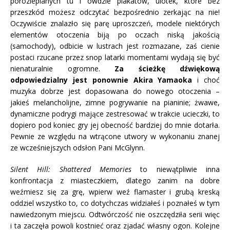
porozlepianych tu i ówdzie plakatów, ulotek, które bez
przeszkód możesz odczytać bezpośrednio zerkając na nie!
Oczywiście znalazło się parę uproszczeń, modele niektórych
elementów otoczenia biją po oczach niską jakością
(samochody), odbicie w lustrach jest rozmazane, zaś cienie
postaci rzucane przez snop latarki momentami wydają się być
nienaturalnie ogromne.
Za ścieżkę dźwiękową
odpowiedzialny jest ponownie Akira Yamaoka
i choć
muzyka dobrze jest dopasowana do nowego otoczenia –
jakieś melancholijne, zimne pogrywanie na pianinie; żwawe,
dynamiczne podrygi mające zestresować w trakcie ucieczki, to
dopiero pod koniec gry jej obecność bardziej do mnie dotarła.
Pewnie ze względu na wtrącone utwory w wykonaniu znanej
ze wcześniejszych odsłon Pani McGlynn.
Silent Hill: Shattered Memories
to niewątpliwie inna
konfrontacja z miasteczkiem, dlatego zanim na dobre
weźmiesz się za grę, wpierw weź flamaster i grubą kreską
oddziel wszystko to, co dotychczas widziałeś i poznałeś w tym
nawiedzonym miejscu. Odtwórczość nie oszczędziła serii więc
i ta zaczęła powoli kostnieć oraz zjadać własny ogon. Kolejne