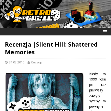
Recenzja |Silent Hill: Shattered
Memories
31.03.2016
Keczup
Kiedy w
1999 roku
po raz
pierwszy
zawyły
syreny w
pewnym