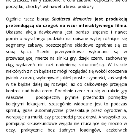
początku, choćbyś był nawet u kresu podróży.
Ogólnie rzecz biorąc
Shattered Memories
jest produkcją
pretendującą do czegoś na wzór interaktywnego filmu
.
Ukazana akcja dawkowana jest bardzo zręcznie i nawet
pomimo wyraźnego podziału na opisane wyżej różniące się
segmenty zabawy, poszczególne składowe zgrabnie się ze
sobą łączą. Scenki przerywnikowe wykonane są w
przeważającej mierze na silniku gry, dzięki czemu zachowany
ciąg wydarzeń nie razi nadmierną sztucznością. W trakcie
niektórych z nich będziesz mógł rozglądać się wokół otoczenia
(widok z oczu), wykonywać jakieś proste czynności, zaś wątek
w tle będzie dalej się rozwijać, aż do całkowitego przejęcia
kontroli nad bohaterem. Podobnie rzecz ma się w trakcie gry
właściwej – podopieczny płynnie przechodzi pomiędzy
kolejnymi lokacjami, szczególnie widoczne jest to podczas
sprintu, gdzie automatycznie przeskakuje przez ogrodzenia,
wdrapuje na murki, czy przechodzi przez drzwi. A wszystko to,
pomijając kilkusekundowe wyjątki nie rzucające się mocno w
oczy, praktycznie bez żadnych loadingów, aczkolwiek