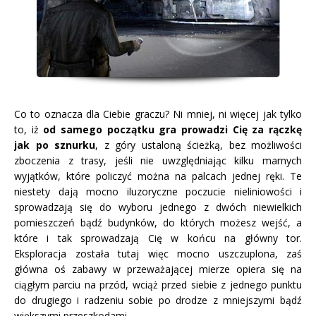
Co to oznacza dla Ciebie graczu? Ni mniej, ni więcej jak tylko
to, iż
od samego początku gra prowadzi Cię za rączkę
jak po sznurku
, z góry ustaloną ścieżką, bez możliwości
zboczenia z trasy, jeśli nie uwzględniając kilku marnych
wyjątków, które policzyć można na palcach jednej ręki. Te
niestety dają mocno iluzoryczne poczucie nieliniowości i
sprowadzają się do wyboru jednego z dwóch niewielkich
pomieszczeń bądź budynków, do których możesz wejść, a
które i tak sprowadzają Cię w końcu na główny tor.
Eksploracja została tutaj więc mocno uszczuplona, zaś
główna oś zabawy w przeważającej mierze opiera się na
ciągłym parciu na przód, wciąż przed siebie z jednego punktu
do drugiego i radzeniu sobie po drodze z mniejszymi bądź
większymi przeszkodami.