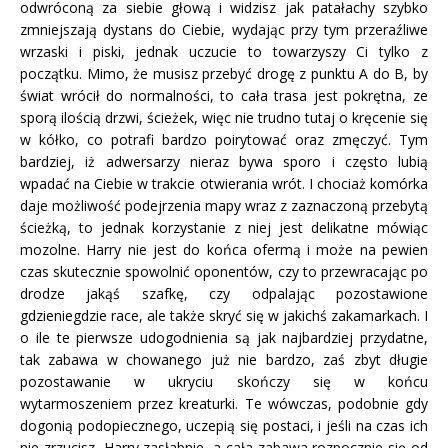
odwróconą za siebie głową i widzisz jak patałachy szybko
zmniejszają dystans do Ciebie, wydając przy tym przeraźliwe
wrzaski i piski, jednak uczucie to towarzyszy Ci tylko z
początku. Mimo, że musisz przebyć drogę z punktu A do B, by
świat wrócił do normalności, to cała trasa jest pokrętna, ze
sporą ilością drzwi, ścieżek, więc nie trudno tutaj o kręcenie się
w kółko, co potrafi bardzo poirytować oraz zmęczyć. Tym
bardziej, iż adwersarzy nieraz bywa sporo i często lubią
wpadać na Ciebie w trakcie otwierania wrót. I chociaż komórka
daje możliwość podejrzenia mapy wraz z zaznaczoną przebytą
ścieżką, to jednak korzystanie z niej jest delikatne mówiąc
mozolne. Harry nie jest do końca ofermą i może na pewien
czas skutecznie spowolnić oponentów, czy to przewracając po
drodze jakąś szafkę, czy odpalając pozostawione
gdzieniegdzie race, ale także skryć się w jakichś zakamarkach. I
o ile te pierwsze udogodnienia są jak najbardziej przydatne,
tak zabawa w chowanego już nie bardzo, zaś zbyt długie
pozostawanie w ukryciu skończy się w końcu
wytarmoszeniem przez kreaturki. Te wówczas, podobnie gdy
dogonią podopiecznego, uczepią się postaci, i jeśli na czas ich
nie zrzucisz, Harry zasłabnie, a cała zabawa rozpocznie się od