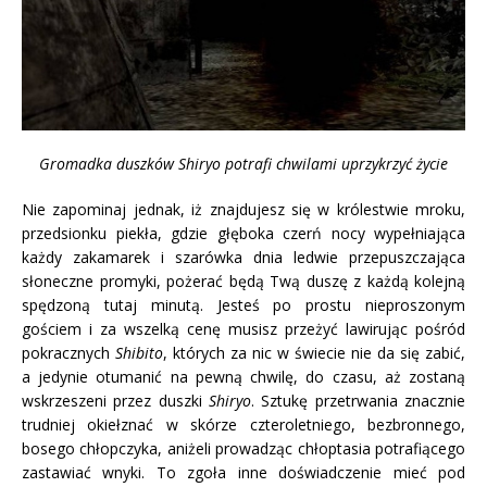
Gromadka duszków Shiryo potrafi chwilami uprzykrzyć życie
Nie zapominaj jednak, iż znajdujesz się w królestwie mroku,
przedsionku piekła, gdzie głęboka czerń nocy wypełniająca
każdy zakamarek i szarówka dnia ledwie przepuszczająca
słoneczne promyki, pożerać będą Twą duszę z każdą kolejną
spędzoną tutaj minutą. Jesteś po prostu nieproszonym
gościem i za wszelką cenę musisz przeżyć lawirując pośród
pokracznych
Shibito
, których za nic w świecie nie da się zabić,
a jedynie otumanić na pewną chwilę, do czasu, aż zostaną
wskrzeszeni przez duszki
Shiryo
. Sztukę przetrwania znacznie
trudniej okiełznać w skórze czteroletniego, bezbronnego,
bosego chłopczyka, aniżeli prowadząc chłoptasia potrafiącego
zastawiać wnyki. To zgoła inne doświadczenie mieć pod