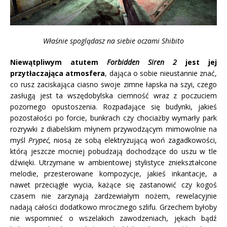
Właśnie spoglądasz na siebie oczami Shibito
Niewątpliwym atutem
Forbidden Siren 2
jest jej
przytłaczająca atmosfera
, dająca o sobie nieustannie znać,
co rusz zaciskająca ciasno swoje zimne łapska na szyi, czego
zasługą jest ta wszędobylska ciemność wraz z poczuciem
pozornego opustoszenia. Rozpadające się budynki, jakieś
pozostałości po forcie, bunkrach czy chociażby wymarły park
rozrywki z diabelskim młynem przywodzącym mimowolnie na
myśl
Prypeć,
niosą ze sobą elektryzującą woń zagadkowości,
którą jeszcze mocniej pobudzają dochodzące do uszu w tle
dźwięki. Utrzymane w ambientowej stylistyce zniekształcone
melodie, przesterowane kompozycje, jakieś inkantacje, a
nawet przeciągłe wycia, każące się zastanowić czy kogoś
czasem nie zarzynają zardzewiałym nożem, rewelacyjnie
nadają całości dodatkowo mrocznego szlifu. Grzechem byłoby
nie wspomnieć o wszelakich zawodzeniach, jękach bądź