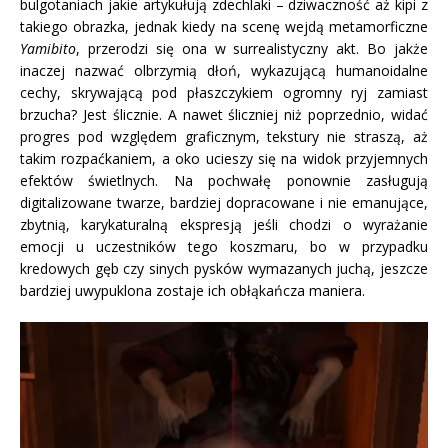
bulgotaniach jakie artykułują zdechlaki – dziwaczność aż kipi z
takiego obrazka, jednak kiedy na scenę wejdą metamorficzne
Yamibito
, przerodzi się ona w surrealistyczny akt. Bo jakże
inaczej nazwać olbrzymią dłoń, wykazującą humanoidalne
cechy, skrywającą pod płaszczykiem ogromny ryj zamiast
brzucha? Jest ślicznie. A nawet śliczniej niż poprzednio, widać
progres pod względem graficznym, tekstury nie straszą, aż
takim rozpaćkaniem, a oko ucieszy się na widok przyjemnych
efektów świetlnych. Na pochwałę ponownie zasługują
digitalizowane twarze, bardziej dopracowane i nie emanujące,
zbytnią, karykaturalną ekspresją jeśli chodzi o wyrażanie
emocji u uczestników tego koszmaru, bo w przypadku
kredowych gęb czy sinych pysków wymazanych juchą, jeszcze
bardziej uwypuklona zostaje ich obłąkańcza maniera.