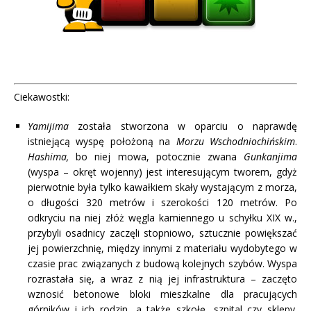
Ciekawostki:
Yamijima
została stworzona w oparciu o naprawdę
istniejącą wyspę położoną na
Morzu Wschodniochińskim
.
Hashima,
bo niej mowa, potocznie zwana
Gunkanjima
(wyspa – okręt wojenny) jest interesującym tworem, gdyż
pierwotnie była tylko kawałkiem skały wystającym z morza,
o długości 320 metrów i szerokości 120 metrów. Po
odkryciu na niej złóż węgla kamiennego u schyłku XIX w.,
przybyli osadnicy zaczęli stopniowo, sztucznie powiększać
jej powierzchnię, między innymi z materiału wydobytego w
czasie prac związanych z budową kolejnych szybów. Wyspa
rozrastała się, a wraz z nią jej infrastruktura – zaczęto
wznosić betonowe bloki mieszkalne dla pracujących
górników i ich rodzin, a także szkołę, szpital czy sklepy.