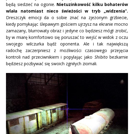
będą siedzieć na ogonie.
Nietuzinkowość kilku bohaterów
wlała natomiast nieco świeżości w tryb „widzenia”.
Dreszczyk emocji da o sobie znać na zjeżonym grzbiecie,
kiedy pomykając ślepawym gościem ujrzysz na ekranie mocno
zamazany, blurrowaty obraz i jedyne co będziesz mógł zrobić,
by w miarę komfortowo się poruszać to wejść w widok z oczu
swojego wilczurka bądź oponenta. Ale i tak największą
radochę zaczerpniesz z możliwości czasowego przejęcia
kontroli nad przeciwnikiem i popylając jako
Shibito
bezkarnie
będziesz pozbywać się swoich zgniłych ziomali.