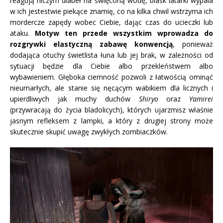
reagują niczym diabeł na święconą wodę, blask latarki wypala
w ich jestestwie piekące znamię, co na kilka chwil wstrzyma ich
mordercze zapędy wobec Ciebie, dając czas do ucieczki lub
ataku.
Motyw ten przede wszystkim wprowadza do
rozgrywki elastyczną zabawę konwencją
, ponieważ
dodająca otuchy świetlista łuna lub jej brak, w zależności od
sytuacji będzie dla Ciebie albo przekleństwem albo
wybawieniem. Głęboka ciemność pozwoli z łatwością ominąć
nieumarłych, ale stanie się nęcącym wabikiem dla licznych i
upierdliwych jak muchy duchów
Shiryo
oraz
Yamirei
(przywracają do życia bladolicych), których ujarzmisz właśnie
jasnym refleksem z lampki, a który z drugiej strony może
skutecznie skupić uwagę zwykłych zombiaczków.