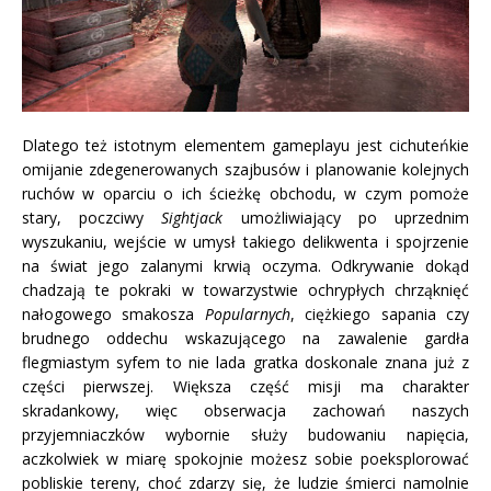
Dlatego też istotnym elementem gameplayu jest cichuteńkie
omijanie zdegenerowanych szajbusów i planowanie kolejnych
ruchów w oparciu o ich ścieżkę obchodu, w czym pomoże
stary, poczciwy
Sightjack
umożliwiający po uprzednim
wyszukaniu, wejście w umysł takiego delikwenta i spojrzenie
na świat jego zalanymi krwią oczyma. Odkrywanie dokąd
chadzają te pokraki w towarzystwie ochrypłych chrząknięć
nałogowego smakosza
Popularnych
, ciężkiego sapania czy
brudnego oddechu wskazującego na zawalenie gardła
flegmiastym syfem to nie lada gratka doskonale znana już z
części pierwszej. Większa część misji ma charakter
skradankowy, więc obserwacja zachowań naszych
przyjemniaczków wybornie służy budowaniu napięcia,
aczkolwiek w miarę spokojnie możesz sobie poeksplorować
pobliskie tereny, choć zdarzy się, że ludzie śmierci namolnie