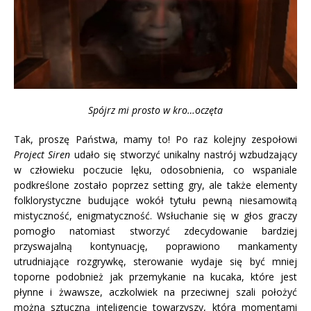
Spójrz mi prosto w kro…oczęta
Tak, proszę Państwa, mamy to! Po raz kolejny zespołowi
Project Siren
udało się stworzyć unikalny nastrój wzbudzający
w człowieku poczucie lęku, odosobnienia, co wspaniale
podkreślone zostało poprzez setting gry, ale także elementy
folklorystyczne budujące wokół tytułu pewną niesamowitą
mistyczność, enigmatyczność. Wsłuchanie się w głos graczy
pomogło natomiast stworzyć zdecydowanie bardziej
przyswajalną kontynuację, poprawiono mankamenty
utrudniające rozgrywkę, sterowanie wydaje się być mniej
toporne podobnież jak przemykanie na kucaka, które jest
płynne i żwawsze, aczkolwiek na przeciwnej szali położyć
można sztuczną inteligencję towarzyszy, która momentami