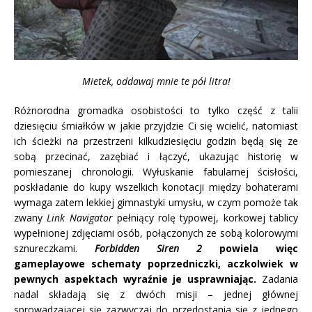
Mietek, oddawaj mnie te pół litra!
Różnorodna gromadka osobistości to tylko część z talii
dziesięciu śmiałków w jakie przyjdzie Ci się wcielić, natomiast
ich ścieżki na przestrzeni kilkudziesięciu godzin będą się ze
sobą przecinać, zazębiać i łączyć, ukazując historię w
pomieszanej chronologii. Wyłuskanie fabularnej ścisłości,
poskładanie do kupy wszelkich konotacji między bohaterami
wymaga zatem lekkiej gimnastyki umysłu, w czym pomoże tak
zwany
Link Navigator
pełniący rolę typowej, korkowej tablicy
wypełnionej zdjęciami osób, połączonych ze sobą kolorowymi
sznureczkami.
Forbidden Siren 2
powiela więc
gameplayowe schematy poprzedniczki, aczkolwiek w
pewnych aspektach wyraźnie je usprawniając.
Zadania
nadal składają się z dwóch misji – jednej głównej
sprowadzającej się zazwyczaj do przedostania się z jednego