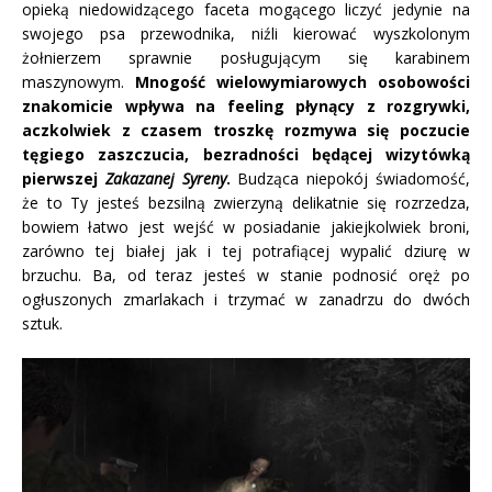
opieką niedowidzącego faceta mogącego liczyć jedynie na
swojego psa przewodnika, niźli kierować wyszkolonym
żołnierzem sprawnie posługującym się karabinem
maszynowym.
Mnogość wielowymiarowych osobowości
znakomicie wpływa na feeling płynący z rozgrywki,
aczkolwiek z czasem troszkę rozmywa się poczucie
tęgiego zaszczucia, bezradności będącej wizytówką
pierwszej
Zakazanej Syreny
.
Budząca niepokój świadomość,
że to Ty jesteś bezsilną zwierzyną delikatnie się rozrzedza,
bowiem łatwo jest wejść w posiadanie jakiejkolwiek broni,
zarówno tej białej jak i tej potrafiącej wypalić dziurę w
brzuchu. Ba, od teraz jesteś w stanie podnosić oręż po
ogłuszonych zmarlakach i trzymać w zanadrzu do dwóch
sztuk.