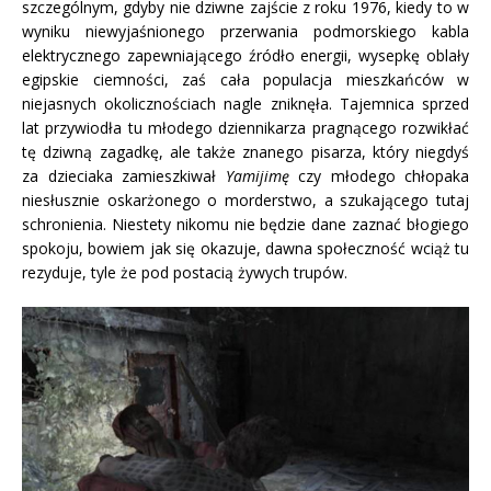
szczególnym, gdyby nie dziwne zajście z roku 1976, kiedy to w
wyniku niewyjaśnionego przerwania podmorskiego kabla
elektrycznego zapewniającego źródło energii, wysepkę oblały
egipskie ciemności, zaś cała populacja mieszkańców w
niejasnych okolicznościach nagle zniknęła. Tajemnica sprzed
lat przywiodła tu młodego dziennikarza pragnącego rozwikłać
tę dziwną zagadkę, ale także znanego pisarza, który niegdyś
za dzieciaka zamieszkiwał
Yamijimę
czy młodego chłopaka
niesłusznie oskarżonego o morderstwo, a szukającego tutaj
schronienia. Niestety nikomu nie będzie dane zaznać błogiego
spokoju, bowiem jak się okazuje, dawna społeczność wciąż tu
rezyduje, tyle że pod postacią żywych trupów.