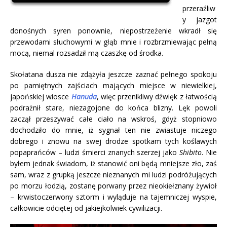
przeraźliw
y jazgot
donośnych syren ponownie, niepostrzeżenie wkradł się
przewodami słuchowymi w głąb mnie i rozbrzmiewając pełną
mocą, niemal rozsadził mą czaszkę od środka.
Skołatana dusza nie zdążyła jeszcze zaznać pełnego spokoju
po pamiętnych zajściach mających miejsce w niewielkiej,
japońskiej wiosce
Hanuda
, więc przenikliwy dźwięk z łatwością
podrażnił stare, niezagojone do końca blizny. Lęk powoli
zaczął przeszywać całe ciało na wskroś, gdyż stopniowo
dochodziło do mnie, iż sygnał ten nie zwiastuje niczego
dobrego i znowu na swej drodze spotkam tych koślawych
popaprańców – ludzi śmierci znanych szerzej jako
Shibito
. Nie
byłem jednak świadom, iż stanowić oni będą mniejsze zło, zaś
sam, wraz z grupką jeszcze nieznanych mi ludzi podróżujących
po morzu łodzią, zostanę porwany przez nieokiełznany żywioł
– krwistoczerwony sztorm i wyląduje na tajemniczej wyspie,
całkowicie odciętej od jakiejkolwiek cywilizacji.