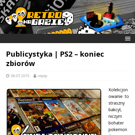
Publicystyka | PS2 – koniec
zbiorów
06.07.2015
repip
Kolekcjon
owanie to
straszny
bakcyl,
niczym
bohater
pokemon