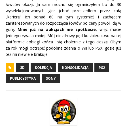
łowców okazji. Ja sam mocno się ograniczyłem bo do 30
wyselekcjonowanych gier (choć przeszedłem przez całą
„karierę” ich ponad 60 na tym systemie) i zachęcam
zainteresowanych do rozpoczęcia łowów bo ceny powoli idą w
górę.
Mnie już na aukcjach nie spotkacie
, więc macie
jednego rywala mniej. Mój niezdrowy pęd ku zbieractwu na tej
platformie dobiegł końca i się cholernie z tego cieszę. Obym
za rok mógł odtrąbić podobne zdania o Wii lub PSX, gdzie już
też mi niewiele brakuje.
3D
KOLEKCJA
KONSOLIDACJA
PS2
PUBLICYSTYKA
SONY