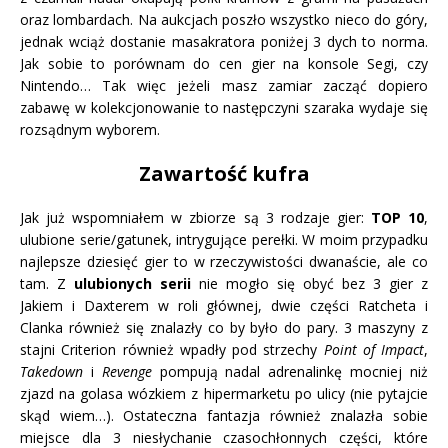
oraz lombardach. Na aukcjach poszło wszystko nieco do góry,
jednak wciąż dostanie masakratora poniżej 3 dych to norma.
Jak sobie to porównam do cen gier na konsole Segi, czy
Nintendo… Tak więc jeżeli masz zamiar zacząć dopiero
zabawę w kolekcjonowanie to następczyni szaraka wydaje się
rozsądnym wyborem.
Zawartość kufra
Jak już wspomniałem w zbiorze są 3 rodzaje gier:
TOP 10
,
ulubione serie/gatunek, intrygujące perełki. W moim przypadku
najlepsze dziesięć gier to w rzeczywistości dwanaście, ale co
tam. Z
ulubionych serii
nie mogło się obyć bez 3 gier z
Jakiem i Daxterem w roli głównej, dwie części Ratcheta i
Clanka również się znalazły co by było do pary. 3 maszyny z
stajni Criterion również wpadły pod strzechy
Point of Impact
,
Takedown
i
Revenge
pompują nadal adrenalinkę mocniej niż
zjazd na golasa wózkiem z hipermarketu po ulicy (nie pytajcie
skąd wiem…). Ostateczna fantazja również znalazła sobie
miejsce dla 3 niesłychanie czasochłonnych części, które