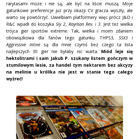
rarytasami może i nie są, ale być na liście muszą. Moje
gatunkowe preferencje już przy okazji CV gracza wyszły, ale
warto się powtórzyć. Uwielbiam platformery więc prócz J&D i
R&C wpadł do koszyka
Sly 2
,
Rayman Rev.
i
3
. Jest też wielka
trójca gier sportów extreme. Tak, wielka i moim zdaniem
obowiązkowa dla fanów tego gatunku. THPS3,
SSX3
i
Aggressive Inline
są dla mnie czymś bez czego ta lista
najlepszych 30 gier nie byłaby nic warta.
Miód leje się
hektolitrami i sam Jakub P. szukany listem gończym w
stumilowym lesie, za handel tym nektarem bez akcyzy
na melinie u królika nie jest w stanie tego całego
wyżreć!