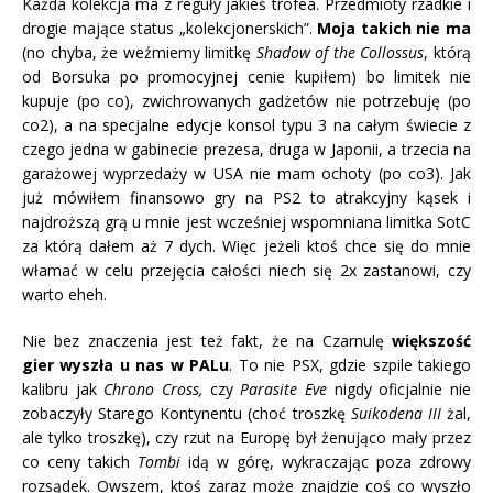
Każda kolekcja ma z reguły jakieś trofea. Przedmioty rzadkie i
drogie mające status „kolekcjonerskich”.
Moja takich nie ma
(no chyba, że weźmiemy limitkę
Shadow of the Collossus
, którą
od Borsuka po promocyjnej cenie kupiłem) bo limitek nie
kupuje (po co), zwichrowanych gadżetów nie potrzebuję (po
co2), a na specjalne edycje konsol typu 3 na całym świecie z
czego jedna w gabinecie prezesa, druga w Japonii, a trzecia na
garażowej wyprzedaży w USA nie mam ochoty (po co3). Jak
już mówiłem finansowo gry na PS2 to atrakcyjny kąsek i
najdroższą grą u mnie jest wcześniej wspomniana limitka SotC
za którą dałem aż 7 dych. Więc jeżeli ktoś chce się do mnie
włamać w celu przejęcia całości niech się 2x zastanowi, czy
warto eheh.
Nie bez znaczenia jest też fakt, że na Czarnulę
większość
gier wyszła u nas w PALu
. To nie PSX, gdzie szpile takiego
kalibru jak
Chrono Cross,
czy
Parasite Eve
nigdy oficjalnie nie
zobaczyły Starego Kontynentu (choć troszkę
Suikodena III
żal,
ale tylko troszkę), czy rzut na Europę był żenująco mały przez
co ceny takich
Tombi
idą w górę, wykraczając poza zdrowy
rozsądek. Owszem, ktoś zaraz może znajdzie coś co wyszło