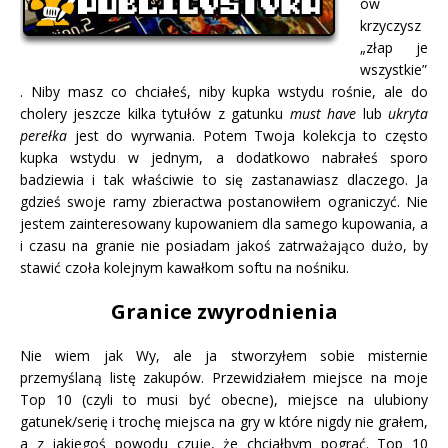
ów
krzyczysz
„złap je
wszystkie”
. Niby masz co chciałeś, niby kupka wstydu rośnie, ale do
cholery jeszcze kilka tytułów z gatunku
must have
lub
ukryta
perełka
jest do wyrwania. Potem Twoja kolekcja to często
kupka wstydu w jednym, a dodatkowo nabrałeś sporo
badziewia i tak właściwie to się zastanawiasz dlaczego. Ja
gdzieś swoje ramy zbieractwa postanowiłem ograniczyć. Nie
jestem zainteresowany kupowaniem dla samego kupowania, a
i czasu na granie nie posiadam jakoś zatrważająco dużo, by
stawić czoła kolejnym kawałkom softu na nośniku.
Granice zwyrodnienia
Nie wiem jak Wy, ale ja stworzyłem sobie misternie
przemyślaną listę zakupów. Przewidziałem miejsce na moje
Top 10 (czyli to musi być obecne), miejsce na ulubiony
gatunek/serię i trochę miejsca na gry w które nigdy nie grałem,
a z jakiegoś powodu czuję, że chciałbym pograć. Top 10