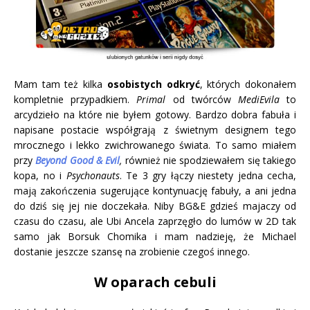
Mam tam też kilka
osobistych odkryć
, których dokonałem
kompletnie przypadkiem.
Primal
od twórców
MediEvila
to
arcydzieło na które nie byłem gotowy. Bardzo dobra fabuła i
napisane postacie współgrają z świetnym designem tego
mrocznego i lekko zwichrowanego świata. To samo miałem
przy
Beyond Good & Evil
,
również nie spodziewałem się takiego
kopa, no i
Psychonauts
. Te 3 gry łączy niestety jedna cecha,
mają zakończenia sugerujące kontynuację fabuły, a ani jedna
do dziś się jej nie doczekała. Niby BG&E gdzieś majaczy od
czasu do czasu, ale Ubi Ancela zaprzęgło do lumów w 2D tak
samo jak Borsuk Chomika i mam nadzieję, że Michael
dostanie jeszcze szansę na zrobienie czegoś innego.
W oparach cebuli