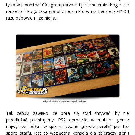
tylko w Japonii w 100 egzemplarzach i jest cholernie drogie, ale
na serio – kogo taka gra obchodzi i kto w nią będzie grał? Od
razu odpowiem, że nie ja.
Tak cebulą zawiało, że pora się stąd zmywać, by nie
przedłużać puentujemy. PS2 obrodziło w multum gier z
najwyższej półki i w spiżarni zwanej „ukryte perełki” jest też
sporo staffu. Jest to wdzięczna konsola dla zbieraczy gier i