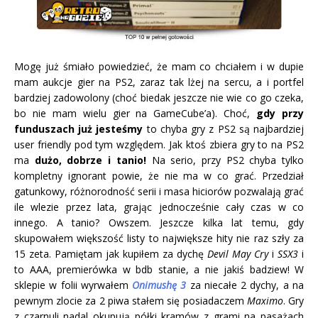
Mogę już śmiało powiedzieć, że mam co chciałem i w dupie
mam aukcje gier na PS2, zaraz tak lżej na sercu, a i portfel
bardziej zadowolony (choć biedak jeszcze nie wie co go czeka,
bo nie mam wielu gier na GameCube’a). Choć,
gdy przy
funduszach już jesteśmy
to chyba gry z PS2 są najbardziej
user friendly pod tym względem. Jak ktoś zbiera gry to na PS2
ma
dużo, dobrze i tanio!
Na serio, przy PS2 chyba tylko
kompletny ignorant powie, że nie ma w co grać. Przedział
gatunkowy, różnorodność serii i masa hiciorów pozwalają grać
ile wlezie przez lata, grając jednocześnie cały czas w co
innego. A tanio? Owszem. Jeszcze kilka lat temu, gdy
skupowałem większość listy to największe hity nie raz szły za
15 zeta. Pamiętam jak kupiłem za dychę
Devil May Cry
i
SSX3
i
to AAA, premierówka w bdb stanie, a nie jakiś badziew! W
sklepie w folii wyrwałem
Onimushę 3
za niecałe 2 dychy, a na
pewnym zlocie za 2 piwa stałem się posiadaczem
Maximo
. Gry
z czarnuli nadal okupują półki kramów z grami na pasażach