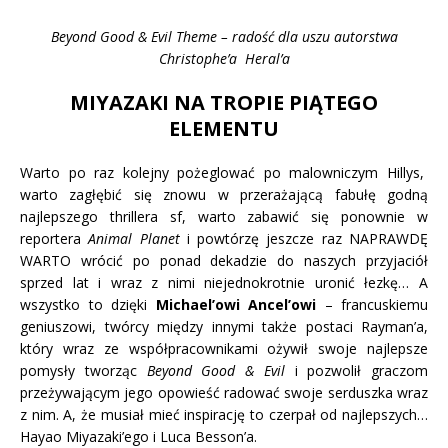
Beyond Good & Evil Theme – radość dla uszu autorstwa
Christophe’a Heral’a
MIYAZAKI NA TROPIE PIĄTEGO
ELEMENTU
Warto po raz kolejny pożeglować po malowniczym Hillys,
warto zagłębić się znowu w przerażającą fabułę godną
najlepszego thrillera sf, warto zabawić się ponownie w
reportera
Animal Planet
i powtórzę jeszcze raz NAPRAWDĘ
WARTO wrócić po ponad dekadzie do naszych przyjaciół
sprzed lat i wraz z nimi niejednokrotnie uronić łezkę… A
wszystko to dzięki
Michael’owi Ancel’owi
– francuskiemu
geniuszowi, twórcy między innymi także postaci Rayman’a,
który wraz ze współpracownikami ożywił swoje najlepsze
pomysły tworząc
Beyond Good & Evil
i pozwolił graczom
przeżywającym jego opowieść radować swoje serduszka wraz
z nim. A, że musiał mieć inspirację to czerpał od najlepszych…
Hayao Miyazaki’ego i Luca Besson’a.