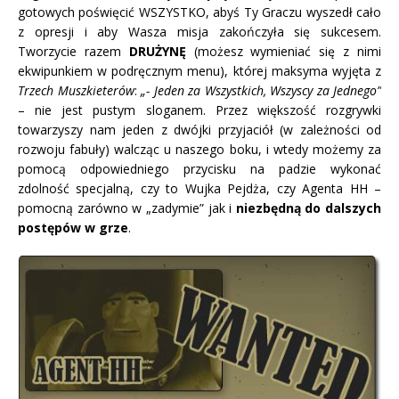
gotowych poświęcić WSZYSTKO, abyś Ty Graczu wyszedł cało
z opresji i aby Wasza misja zakończyła się sukcesem.
Tworzycie razem
DRUŻYNĘ
(możesz wymieniać się z nimi
ekwipunkiem w podręcznym menu), której maksyma wyjęta z
Trzech Muszkieterów
:
„- Jeden za Wszystkich, Wszyscy za Jednego”
– nie jest pustym sloganem. Przez większość rozgrywki
towarzyszy nam jeden z dwójki przyjaciół (w zależności od
rozwoju fabuły) walcząc u naszego boku, i wtedy możemy za
pomocą odpowiedniego przycisku na padzie wykonać
zdolność specjalną, czy to Wujka Pejdża, czy Agenta HH –
pomocną zarówno w „zadymie” jak i
niezbędną do dalszych
postępów w grze
.