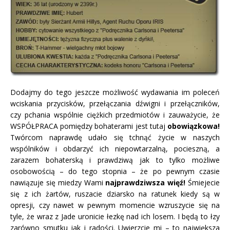
Dodajmy do tego jeszcze możliwość wydawania im poleceń
wciskania przycisków, przełączania dźwigni i przełączników,
czy pchania wspólnie ciężkich przedmiotów i zauważycie, że
WSPÓŁPRACA pomiędzy bohaterami jest tutaj
obowiązkowa!
Twórcom naprawdę udało się tchnąć życie w naszych
wspólników i obdarzyć ich niepowtarzalną, pocieszną, a
zarazem bohaterską i prawdziwą jak to tylko możliwe
osobowością – do tego stopnia – że po pewnym czasie
nawiązuje się miedzy Wami
najprawdziwsza więź!
Śmiejecie
się z ich żartów, ruszacie dziarsko na ratunek kiedy są w
opresji, czy nawet w pewnym momencie wzruszycie się na
tyle, że wraz z Jade uronicie łezkę nad ich losem. I będą to łzy
zarówno smutku jak i radości. Uwierzcie mi – to największa