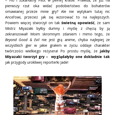
– Fio i Szkarłatny Pilot w pełnej krasie. Prawda, że już na
pierwszy rzut oka widać podobieństwo do bohaterów
omawianej przeze mnie gry? Ale nie wytykam tutaj nic
Ancel’owi, przecież jak się wzorować to na najlepszych.
Powiem więcej stworzył on tak
świetną opowieść
, że sam
Mistrz Miyazaki byłby dumny i myślę z chęcią by ją
zekranizował! Moim skromnym zdaniem i mimo tego, że
Beyond Good & Evil
nie jest grą anime, chyba najlepiej ze
wszystkich gier w jakie grałem w życiu oddaje charakter
twórczości wielkiego reżysera! Po prostu myślę, że
jakby
Miyazaki tworzył gry – wyglądałyby one dokładnie tak
jak przygody urokliwej reporterki Jade!