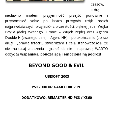
czasów,
którą
niedawno miałem przyjemność przejść ponownie i
przypomnieć sobie po latach przygody trójki moich
najprawdziwszych przyjaciół z przeszłości: pięknej Jade, Wujka
Pey’j’a (dalej zwanego u mnie – Wujek Pejdż) oraz Agenta
Double H (zwanego dalej – Agent HH). I po ukończeniu (po raz
drugi i „prawie trzeci”), stwierdzam z całą stanowczością, że
nie ma tutaj znaczenia – grałeś lub nie – naprawdę WARTO
odbyć tą
wspaniałą, pouczającą i emocjonalną podróż!
BEYOND GOOD & EVIL
UBISOFT 2003
PS2 / XBOX/ GAMECUBE / PC
DODATKOWO: REMASTER HD PS3 / X360