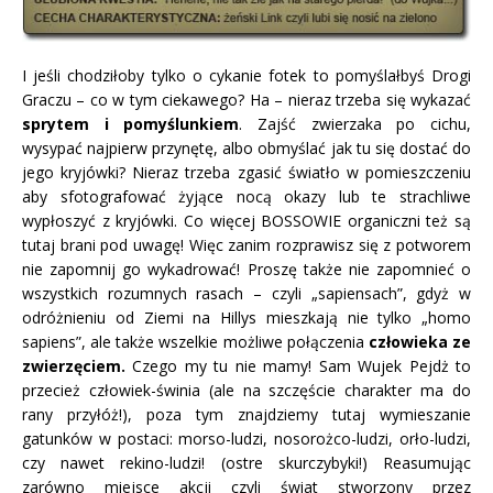
I jeśli chodziłoby tylko o cykanie fotek to pomyślałbyś Drogi
Graczu – co w tym ciekawego? Ha – nieraz trzeba się wykazać
sprytem i pomyślunkiem
. Zajść zwierzaka po cichu,
wysypać najpierw przynętę, albo obmyślać jak tu się dostać do
jego kryjówki? Nieraz trzeba zgasić światło w pomieszczeniu
aby sfotografować żyjące nocą okazy lub te strachliwe
wypłoszyć z kryjówki. Co więcej BOSSOWIE organiczni też są
tutaj brani pod uwagę! Więc zanim rozprawisz się z potworem
nie zapomnij go wykadrować! Proszę także nie zapomnieć o
wszystkich rozumnych rasach – czyli „sapiensach”, gdyż w
odróżnieniu od Ziemi na Hillys mieszkają nie tylko „homo
sapiens”, ale także wszelkie możliwe połączenia
człowieka ze
zwierzęciem.
Czego my tu nie mamy! Sam Wujek Pejdż to
przecież człowiek-świnia (ale na szczęście charakter ma do
rany przyłóż!), poza tym znajdziemy tutaj wymieszanie
gatunków w postaci: morso-ludzi, nosorożco-ludzi, orło-ludzi,
czy nawet rekino-ludzi! (ostre skurczybyki!) Reasumując
zarówno miejsce akcji czyli świat stworzony przez