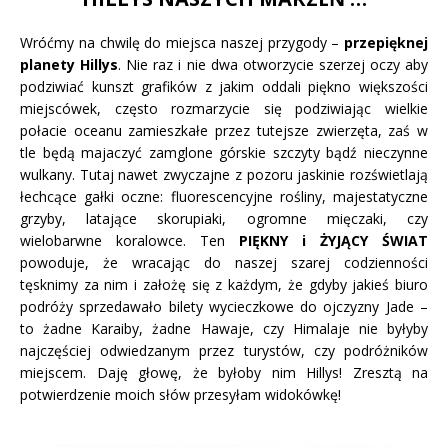
Wróćmy na chwilę do miejsca naszej przygody –
przepięknej
planety Hillys
. Nie raz i nie dwa otworzycie szerzej oczy aby
podziwiać kunszt grafików z jakim oddali piękno większości
miejscówek, często rozmarzycie się podziwiając wielkie
połacie oceanu zamieszkałe przez tutejsze zwierzęta, zaś w
tle będą majaczyć zamglone górskie szczyty bądź nieczynne
wulkany. Tutaj nawet zwyczajne z pozoru jaskinie rozświetlają
łechcące gałki oczne: fluorescencyjne rośliny, majestatyczne
grzyby, latające skorupiaki, ogromne mięczaki, czy
wielobarwne koralowce. Ten
PIĘKNY i ŻYJĄCY ŚWIAT
powoduje, że wracając do naszej szarej codzienności
tęsknimy za nim i założę się z każdym, że gdyby jakieś biuro
podróży sprzedawało bilety wycieczkowe do ojczyzny Jade –
to żadne Karaiby, żadne Hawaje, czy Himalaje nie byłyby
najczęściej odwiedzanym przez turystów, czy podróżników
miejscem. Daję głowę, że byłoby nim Hillys! Zresztą na
potwierdzenie moich słów przesyłam widokówkę!