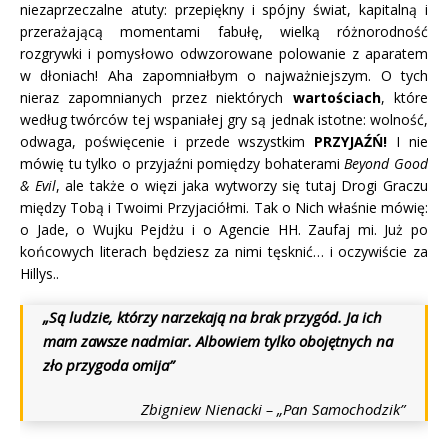
niezaprzeczalne atuty: przepiękny i spójny świat, kapitalną i
przerażającą momentami fabułę, wielką różnorodność
rozgrywki i pomysłowo odwzorowane polowanie z aparatem
w dłoniach! Aha zapomniałbym o najważniejszym. O tych
nieraz zapomnianych przez niektórych
wartościach
, które
według twórców tej wspaniałej gry są jednak istotne: wolność,
odwaga, poświęcenie i przede wszystkim
PRZYJAŹŃ!
I nie
mówię tu tylko o przyjaźni pomiędzy bohaterami
Beyond Good
& Evil
, ale także o więzi jaka wytworzy się tutaj Drogi Graczu
między Tobą i Twoimi Przyjaciółmi. Tak o Nich właśnie mówię:
o Jade, o Wujku Pejdżu i o Agencie HH. Zaufaj mi. Już po
końcowych literach będziesz za nimi tęsknić… i oczywiście za
Hillys..
„Są ludzie, którzy narzekają na brak przygód. Ja ich
mam zawsze nadmiar. Albowiem tylko obojętnych na
zło przygoda omija”
Zbigniew Nienacki – „Pan Samochodzik”