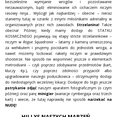
bezszelestne wymijanie wrogów i pozostawanie
niezauważonym, bądź eliminowanie ich cichaczem niczym
rasowy ninja… Wyścigi! Jak najbardziej – obecne – nieraz
staniemy tutaj w szranki z innymi miłośnikami adrenaliny w
organizowanych przez nich zawodach.
Strzelanina!
Także
obecna! Później kiedy mamy dostęp do STATKU
KOSMICZNEGO pojawiają się etapy stricte strzelaninkowe –
niczym w
Rogue Squadronie
– latamy z kamerą umieszczoną
za wehikułem i prujemy pociskami do jednostek wroga, a
nawet możemy lockować rakiety niczym w prawdziwym
shooterze. Nie sposób nie wspomnieć jeszcze o elementach
metroidvanii – czyli poprzez zdobywanie przedmiotów (kart,
kluczy itp.), czy poprzez zdolności przyjaciół albo
upgradowanie naszego poduszkowca – otrzymujemy dostęp
do niedostępnych wcześniej lokacji. Dodajcie do tego jeszcze
pstrykanie zdjęć
naszym aparatem fotograficznym (o czym
później) oraz parę
minigier
(wariacje cymbergaja oraz trzech
kart) i wiecie, że tutaj naprawdę nie sposób
narzekać na
NUDĘ!
HILLYS NASZYCH MARZEŃ …