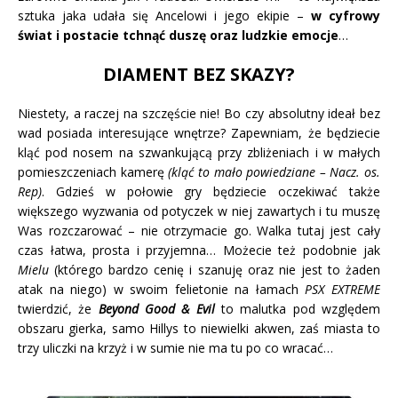
sztuka jaka udała się Ancelowi i jego ekipie –
w cyfrowy
świat i postacie tchnąć duszę oraz ludzkie emocje
…
DIAMENT BEZ SKAZY?
Niestety, a raczej na szczęście nie! Bo czy absolutny ideał bez
wad posiada interesujące wnętrze? Zapewniam, że będziecie
kląć pod nosem na szwankującą przy zbliżeniach i w małych
pomieszczeniach kamerę
(kląć to mało powiedziane – Nacz. os.
Rep)
. Gdzieś w połowie gry będziecie oczekiwać także
większego wyzwania od potyczek w niej zawartych i tu muszę
Was rozczarować – nie otrzymacie go. Walka tutaj jest cały
czas łatwa, prosta i przyjemna… Możecie też podobnie jak
Mielu
(którego bardzo cenię i szanuję oraz nie jest to żaden
atak na niego) w swoim felietonie na łamach
PSX EXTREME
twierdzić, że
Beyond Good & Evil
to malutka pod względem
obszaru gierka, samo Hillys to niewielki akwen, zaś miasta to
trzy uliczki na krzyż i w sumie nie ma tu po co wracać…