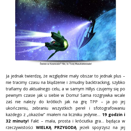
Ja jednak twierdzę, że względnie mały obszar to jednak plus –
nie tracimy czasu na błądzenie i żmudny backtracking, szybko
trafiamy do aktualnego celu, a w samym Hillys czujemy się po
pewnym czasie jak u siebie w Domu! Sama rozgrywka wcale
zaś nie należy do krótkich jak na grę TPP – ja po jej
ukończeniu, zebraniu wszystkich pereł i sfotografowaniu
każdego z „okazów” miałem na liczniku jedynie…
19 godzin i
32 minuty!
Fakt – mała, prosta i króciutka gra… będąca w
rzeczywistości
WIELKĄ PRZYGODĄ
jeżeli spojrzysz na jej