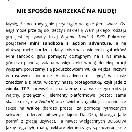
NIE SPOSÓB NARZEKAĆ NA NUDĘ!
Myślę, że po tradycyjnie przydługim wstępie
(no… -Nacz. Os.
Rep)
może przejdę do rzeczy i nakreślę Wam jakiego rodzaju
grą jest opisywany tutaj
Beyond Good & Evil
? Pokrótce:
połączenie
mini sandboxa z action adventure
, a na
dłuższą metę bardzo udany miszmasz wieeeelu gatunków!
Mini sandbox, gdyż pomiędzy dostępnymi na Hillys (mała,
górnicza planeta, zalana w większości wodą) do eksploracji
wyspami poruszamy się poduszkowcem Wujka Pejdża, niczym
w rasowym sandboxie. Action-adventure – gdyż w czasie
zwiedzania z buta, widzimy naszą protagonistkę, czyli Jade z
widoku TPP i oczywiście znajdziemy tutaj wszelkiego rodzaju
wajchy, przełączniki, elementy platformowe (postać sama
skacze niczym w
Zeldach
) oraz świetne zagadki. Jest tu miejsce
także na
walkę
(bardzo prostą, za pomocą rytmicznych
sekwencji uderzeń bitewnym kijem Daj-Dżo, którego Jade
potrafi z gracją używać), a nawet wielgachnych BOSSÓW!
Jakby tego było mało, niektóre elementy gry są zaczerpnięte z