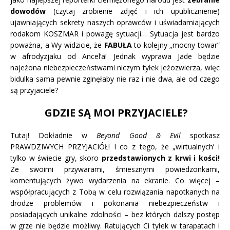
dowodów
(czytaj zrobienie zdjęć i ich upublicznienie)
ujawniających sekrety naszych oprawców i uświadamiających
rodakom KOSZMAR i powagę sytuacji… Sytuacja jest bardzo
poważna, a Wy widzicie, że
FABUŁA
to kolejny „mocny towar”
w afrodyzjaku od Ancel’a! Jednak wyprawa Jade będzie
najeżona niebezpieczeństwami niczym tyłek jeżozwierza, więc
bidulka sama pewnie zginęłaby nie raz i nie dwa, ale od czego
są przyjaciele?
GDZIE SĄ MOI PRZYJACIELE?
Tutaj! Dokładnie w
Beyond Good & Evil
spotkasz
PRAWDZIWYCH PRZYJACIÓŁ! I co z tego, że „wirtualnych’ i
tylko w świecie gry, skoro
przedstawionych z krwi i kości!
Ze swoimi przywarami, śmiesznymi powiedzonkami,
komentujących żywo wydarzenia na ekranie. Co więcej –
współpracujących z Tobą w celu rozwiązania napotkanych na
drodze problemów i pokonania niebezpieczeństw i
posiadających unikalne zdolności – bez których dalszy postęp
w grze nie będzie możliwy. Ratujących Ci tyłek w tarapatach i