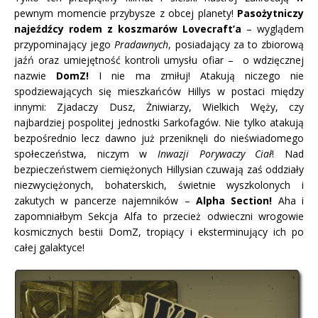
pewnym momencie przybysze z obcej planety!
Pasożytniczy
najeźdźcy rodem z koszmarów Lovecraft’a
– wyglądem
przypominający jego
Pradawnych
, posiadający za to zbiorową
jaźń oraz umiejętność kontroli umysłu ofiar – o wdzięcznej
nazwie
DomZ!
I nie ma zmiłuj! Atakują niczego nie
spodziewających się mieszkańców Hillys w postaci między
innymi: Zjadaczy Dusz, Żniwiarzy, Wielkich Węży, czy
najbardziej pospolitej jednostki Sarkofagów. Nie tylko atakują
bezpośrednio lecz dawno już przeniknęli do nieświadomego
społeczeństwa, niczym w
Inwazji Porywaczy Ciał
! Nad
bezpieczeństwem ciemiężonych Hillysian czuwają zaś oddziały
niezwyciężonych, bohaterskich, świetnie wyszkolonych i
zakutych w pancerze najemników –
Alpha Section!
Aha i
zapomniałbym Sekcja Alfa to przecież odwieczni wrogowie
kosmicznych bestii DomZ, tropiący i eksterminujący ich po
całej galaktyce!