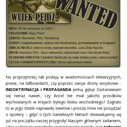
No przynajmniej tak podają w wiadomościach telewizyjnych,
prasie, na billboardach, czy poprzez swoje drony wojskowe…
INDOKTRYNACJA i PROPAGANDA
pełną gębą! Zastanawiam
się nieraz nawet, czy Ancel nie miał jakichś przodków
wychowanych w krajach byłego bloku wschodniego? Zagrało
to w jego dziele naprawdę świetnie i proszę mnie nie posądzać
o spoilery – gdyż o tych haniebnych faktach dowiadujemy się
już na początku naszej przygody! Naszym głównym zadaniem,
jako najlepszej reporterki ciemiężonego narodu jest
zebranie