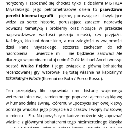
horyzonty i zapoznać się chociaż tylko z dziełami MISTRZA
Miyazaki’ego. Jego pełnometrażowe dzieła to
prawdziwe
perełki kinematografii
– piękne, poruszające i chwytające
widza za serce historie, poruszające zarazem naprawdę
poważną tematykę i problemy oraz niosące w przekazie
najprawdziwsze wartości pokroju miłości, czy przyjaźni.
Każdego, kto lubi dobre kino, a ma zaległości w znajomości
dzieł Pana Miyazakiego, szczerze zachęcam do ich
nadrobienia – uwierzcie mi – nie będziecie żałować! Ale
dlaczego wspominam tutaj o nim? Otóż Michael Ancel tworząc
postać
Wujka Pejdża
i jego związek z główną bohaterką
recenzowanej gry, wzorował się tutaj właśnie na kapitalnym
Szkarłatnym Pilocie
(Kurenai no Buta / Porco Rosso).
Ten przepiękny film opowiada nam historię wojennego
weterana lotnictwa, zamienionego poprzez tajemniczą klątwę
w humanoidalną świnię, któremu w „pozbyciu się” owej klątwy
pomaga wnuczka jego przyjaciela z czasów I wojny światowej
o imieniu – Fio. Na powyższym kadrze możecie się zapoznać
właśnie z głównymi bohaterami tego nieśmiertelnego klasyka