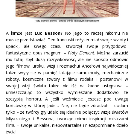
A kimże jest
Luc Besson?
No jego to raczej nikomu nie
muszę przedstawiać. Ten francuski reżyser miał swoje wzloty i
upadki, ale swego czasu stworzył swoje przygodowo-
fantastyczne opus magnum –
Piąty Element
. Można zarzucić
mu tutaj zbyt dużą rozrywkowość, ale nie sposób odmówić
jego filmowi uroku, wizji i rozmachu! Ancel’owi najwidoczniej
także wryły się w pamięć latające samochody, mechaniczne
roboty, kosmiczne stwory z filmu rodaka i postanowił w
swojej wizji świata także nie iść na żadne ustępstwa –
umieszczając to wszystko wymieszane dodatkowo ze
szczyptą horroru. A jeśli weźmiecie jeszcze pod uwagę
końcówkę w której Jade… Nie, nie będę zdradzał – dodam
tylko – że twórcy gry udało się idealnie połączyć wizje światów
Miyazakiego i Bessona, tworząc mimo inspiracji mistrzami
filmu – swoje unikalne, niepowtarzalne i niezapomniane dzieło
życia!