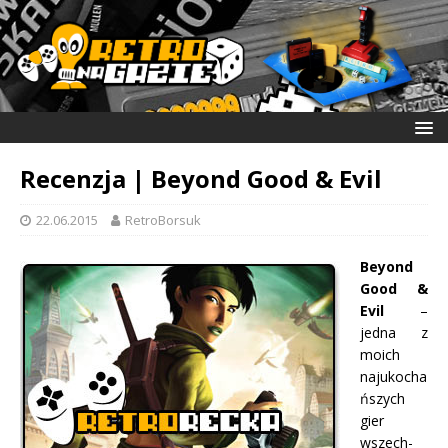
Recenzja | Beyond Good & Evil
22.06.2015
RetroBorsuk
Beyond
Good &
Evil
–
jedna z
moich
najukocha
ńszych
gier
wszech-