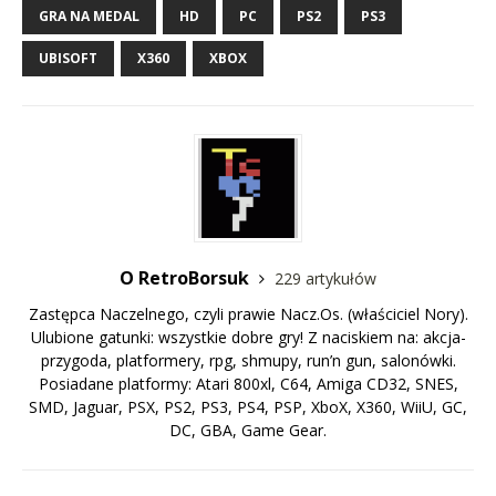
GRA NA MEDAL
HD
PC
PS2
PS3
UBISOFT
X360
XBOX
O RetroBorsuk
229 artykułów
Zastępca Naczelnego, czyli prawie Nacz.Os. (właściciel Nory).
Ulubione gatunki: wszystkie dobre gry! Z naciskiem na: akcja-
przygoda, platformery, rpg, shmupy, run’n gun, salonówki.
Posiadane platformy: Atari 800xl, C64, Amiga CD32, SNES,
SMD, Jaguar, PSX, PS2, PS3, PS4, PSP, XboX, X360, WiiU, GC,
DC, GBA, Game Gear.