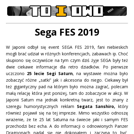
Sega FES
2019
W Japonii odbył się event SEGA FES 2019, fani niebieskich
mogli brać udział w różnych konferencjach, zabawach ip. Choć
skupiono się oczywiście na tym czym dziś żyje SEGA były też
dwie ciekawe informacje dla retro dziadków. Po pierwsze
uczczono
25 lecie Segi Saturn
, na wystawie można było
zobaczyć różne „satki” jak i akcesoria do niego. Ciekawy był
też gigantyczny pad na którym było można zagrać, polecam
małą relację która jest poniżej, tam do zobaczycie w akcji. W
Japonii Saturn ma jednak konkretną twarz, jest to znany z
szeregu humorystycznych reklam
Segata Sanshiro,
który
również pojawił się na tej imprezie. Mimo wszystko odnoszę
wrażenie, że te 25 lat Saturna na świecie jaki i samym FES
przechodzi bez echa. A do informacji o odnowionych Panzer
Dragoonach nadal się nie dokopałem i zaczyna to być