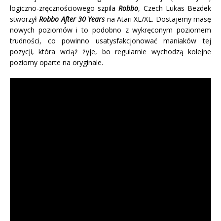
logiczno-zręcznościowego szpila
Robbo
, Czech Lukas Bezdek
stworzył
Robbo After 30 Years
na Atari XE/XL. Dostajemy masę
nowych poziomów i to podobno z wykręconym poziomem
trudności, co powinno usatysfakcjonować maniaków tej
pozycji, która wciąż żyje, bo regularnie wychodzą kolejne
poziomy oparte na oryginale.