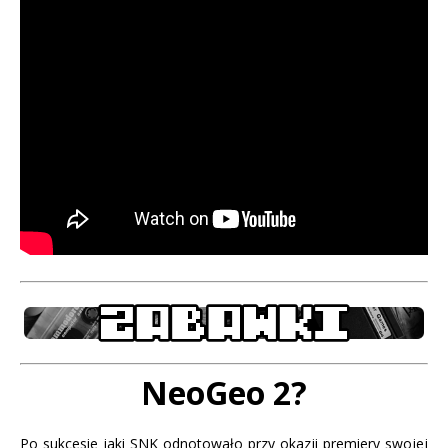
NeoGeo 2?
Po sukcesie jaki SNK odnotowało przy okazji premiery swojej