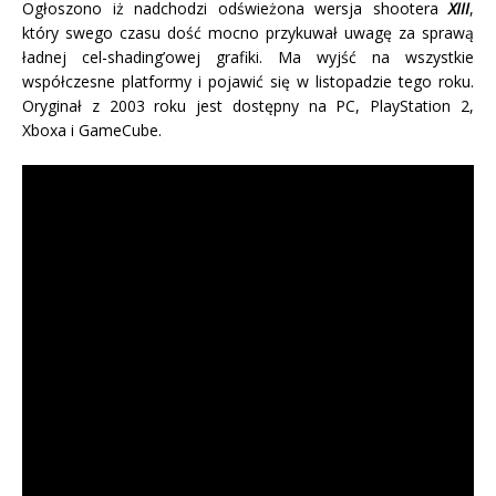
Ogłoszono iż nadchodzi odświeżona wersja shootera
XIII
,
który swego czasu dość mocno przykuwał uwagę za sprawą
ładnej cel-shading’owej grafiki. Ma wyjść na wszystkie
współczesne platformy i pojawić się w listopadzie tego roku.
Oryginał z 2003 roku jest dostępny na PC, PlayStation 2,
Xboxa i GameCube.