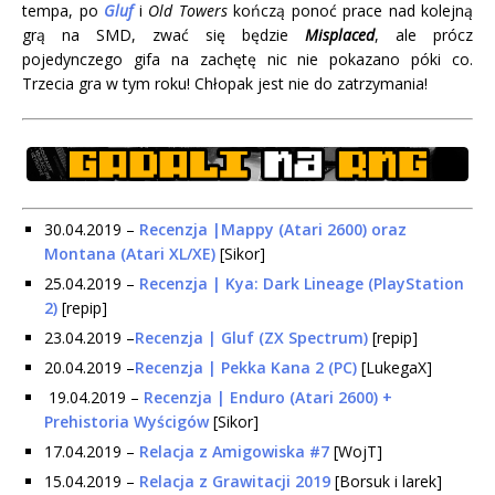
tempa, po
Gluf
i
Old Towers
kończą ponoć prace nad kolejną
grą na SMD, zwać się będzie
Misplaced
, ale prócz
pojedynczego gifa na zachętę nic nie pokazano póki co.
Trzecia gra w tym roku! Chłopak jest nie do zatrzymania!
30.04.2019 –
Recenzja |Mappy (Atari 2600) oraz
Montana (Atari XL/XE)
[Sikor]
25.04.2019 –
Recenzja | Kya: Dark Lineage
(PlayStation
2)
[repip]
23.04.2019 –
R
ecenzja | Gluf (ZX Spectrum)
[repip]
20.04.2019 –
Recenzja |
Pekka Kana 2 (PC)
[LukegaX]
19.04.2019 –
Recenzja | Enduro (Atari 2600) +
Prehistoria Wyścigów
[Sikor]
17.04.2019 –
Relacja z Amigowiska #7
[WojT]
15.04.2019 –
Relacja z Grawitacji 2019
[Borsuk i larek]