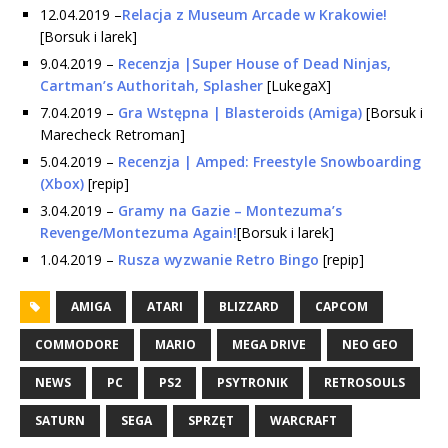
12.04.2019 –
Relacja z Museum Arcade w Krakowie!
[Borsuk i larek]
9.04.2019 –
Recenzja |Super House of Dead Ninjas,
Cartman’s Authoritah, Splasher
[LukegaX]
7.04.2019 –
Gra Wstępna | Blasteroids (Amiga)
[Borsuk i
Marecheck Retroman]
5.04.2019 –
Recenzja | Amped: Freestyle Snowboarding
(Xbox)
[repip]
3.04.2019 –
Gramy na Gazie – Montezuma’s
Revenge/Montezuma Again!
[Borsuk i larek]
1.04.2019 –
Rusza wyzwanie Retro Bingo
[repip]
AMIGA
ATARI
BLIZZARD
CAPCOM
COMMODORE
MARIO
MEGA DRIVE
NEO GEO
NEWS
PC
PS2
PSYTRONIK
RETROSOULS
SATURN
SEGA
SPRZĘT
WARCRAFT