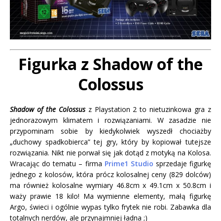
Figurka z Shadow of the
Colossus
Shadow of the Colossus
z Playstation 2 to nietuzinkowa gra z
jednorazowym klimatem i rozwiązaniami. W zasadzie nie
przypominam sobie by kiedykolwiek wyszedł chociażby
„duchowy spadkobierca” tej gry, który by kopiował tutejsze
rozwiązania. Nikt nie porwał się jak dotąd z motyką na Kolosa.
Wracając do tematu – firma
Prime1 Studio
sprzedaje figurkę
jednego z kolosów, która prócz kolosalnej ceny (829 dolców)
ma również kolosalne wymiary 46.8cm x 49.1cm x 50.8cm i
waży prawie 18 kilo! Ma wymienne elementy, małą figurkę
Argo, świeci i ogólnie wypas tylko frytek nie robi. Zabawka dla
totalnych nerdów, ale przynajmniej ładna ;)