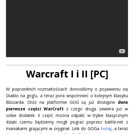
Warcraft I i II [PC]
W poprzednich rozmaitościach donosiliśmy o pojawieniu się
Diablo na gog’u, a teraz pora wspomnieć o kolejnym klasyku
Blizzarda. Otóż na platformie GOG są już dostępne
dwie
pierwsze części WarCraft
z czego druga zawiera już w
sobie dodatek. II część można odpalić w trybie klasycznym
dzięki czemu będziemy mogli pograć poprzez battle.net z
maniakami grającymi w oryginał. Link do GOGa
tutaj
, a teraz