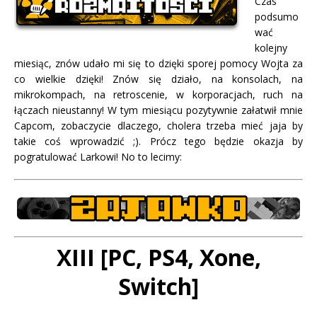
Czas
podsumo
wać
kolejny
miesiąc, znów udało mi się to dzięki sporej pomocy Wojta za
co wielkie dzięki! Znów się działo, na konsolach, na
mikrokompach, na retroscenie, w korporacjach, ruch na
łączach nieustanny! W tym miesiącu pozytywnie załatwił mnie
Capcom, zobaczycie dlaczego, cholera trzeba mieć jaja by
takie coś wprowadzić ;). Prócz tego będzie okazja by
pogratulować Larkowi! No to lecimy:
XIII [PC, PS4, Xone,
Switch]