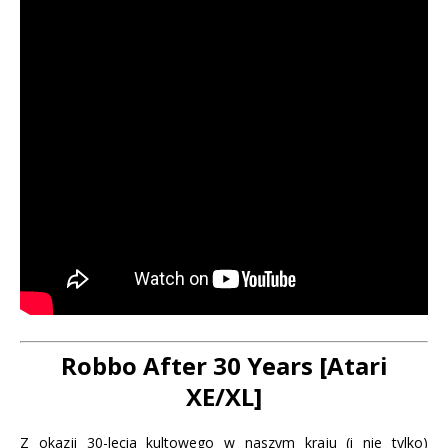
Robbo After 30 Years [Atari
XE/XL]
Z okazji 30-lecia kultowego w naszym kraju (i nie tylko)