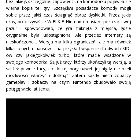
bez jakiejś szczególnej zapowiedzi, na komodorku pojawiła się
wierna kopia tej gry. Szczęśliwi posiadacze komody mogli
sobie przez jakiś czas ściągnąć obraz dyskietki. Przez jakiś
czas, bo oczywiście WIELKIE Nintendo musiało pokazać swój
pazur i spowodowało, że gra zniknęła z miejsca, gdzie
oryginalnie była udostępniona. Ale przecież internety są
nieskończone… Wersja ma kilka ograniczeń, ale ma również
kilka fajnych niuansów – na przykład wsparcie dla dwóch SID-
ów czy jakiegokolwiek turbo, które macie wsadzone w
swojego komodorka. Są już tacy, którzy ukończyli tą wersję, a
są też pewnie tacy, co do tej pory nawet jej nigdy nie mieli
możliwości włączyć i dotknąć. Zatem każdy niech zobaczy
gameplay i zobaczy na czym Nintendo zbudowało swoją
potęgę wiele lat temu.