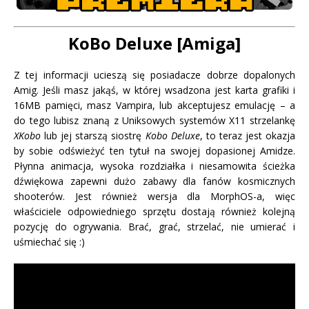
KoBo Deluxe [Amiga]
Z tej informacji ucieszą się posiadacze dobrze dopalonych
Amig. Jeśli masz jakąś, w której wsadzona jest karta grafiki i
16MB pamięci, masz Vampira, lub akceptujesz emulację – a
do tego lubisz znaną z Uniksowych systemów X11 strzelankę
XKobo
lub jej starszą siostrę
Kobo Deluxe
, to teraz jest okazja
by sobie odświeżyć ten tytuł na swojej dopasionej Amidze.
Płynna animacja, wysoka rozdziałka i niesamowita ścieżka
dźwiękowa zapewni dużo zabawy dla fanów kosmicznych
shooterów. Jest również wersja dla MorphOS-a, więc
właściciele odpowiedniego sprzętu dostają również kolejną
pozycję do ogrywania. Brać, grać, strzelać, nie umierać i
uśmiechać się :)