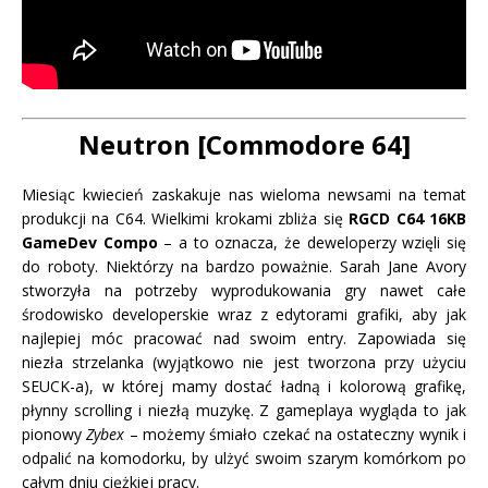
Neutron
[Commodore 64]
Miesiąc kwiecień zaskakuje nas wieloma newsami na temat
produkcji na C64. Wielkimi krokami zbliża się
RGCD C64 16KB
GameDev Compo
– a to oznacza, że deweloperzy wzięli się
do roboty. Niektórzy na bardzo poważnie. Sarah Jane Avory
stworzyła na potrzeby wyprodukowania gry nawet całe
środowisko developerskie wraz z edytorami grafiki, aby jak
najlepiej móc pracować nad swoim entry. Zapowiada się
niezła strzelanka (wyjątkowo nie jest tworzona przy użyciu
SEUCK-a), w której mamy dostać ładną i kolorową grafikę,
płynny scrolling i niezłą muzykę. Z gameplaya wygląda to jak
pionowy
Zybex
– możemy śmiało czekać na ostateczny wynik i
odpalić na komodorku, by ulżyć swoim szarym komórkom po
całym dniu ciężkiej pracy.