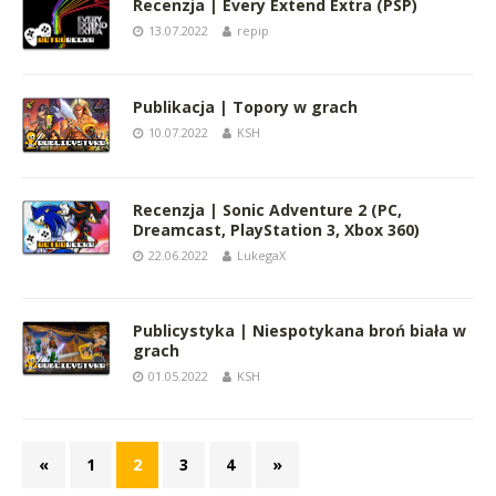
Recenzja | Every Extend Extra (PSP)
13.07.2022
repip
Publikacja | Topory w grach
10.07.2022
KSH
Recenzja | Sonic Adventure 2 (PC,
Dreamcast, PlayStation 3, Xbox 360)
22.06.2022
LukegaX
Publicystyka | Niespotykana broń biała w
grach
01.05.2022
KSH
«
1
2
3
4
»