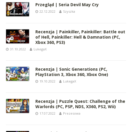
Przegląd | Seria Devil May Cry
22.12.2022
Szyszka
Recenzja | Painkiller, Painkiller: Battle out
of Hell, Painkiller: Hell & Damnation (PC,
Xbox 360, PS3)
31.10.2022
LukegaX
Recenzja | Sonic Generations (PC,
PlayStation 3, Xbox 360, Xbox One)
19.10.2022
LukegaX
Recenzja | Puzzle Quest: Challenge of the
Warlords (PC, PSP, NDS, X360, PS2, Wii)
17.07.2022
Prezesowa