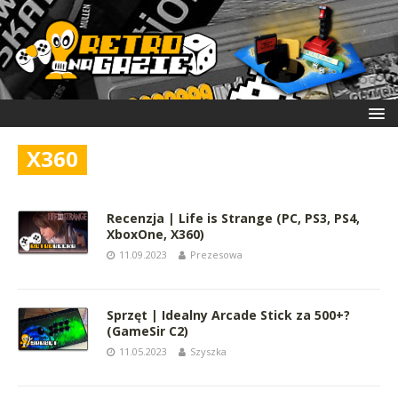
X360
Recenzja | Life is Strange (PC, PS3, PS4,
XboxOne, X360)
11.09.2023
Prezesowa
Sprzęt | Idealny Arcade Stick za 500+?
(GameSir C2)
11.05.2023
Szyszka