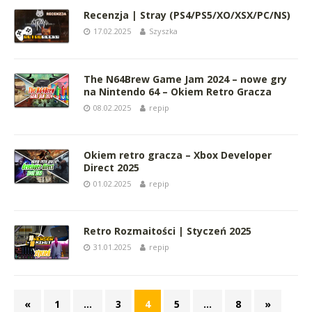
Recenzja | Stray (PS4/PS5/XO/XSX/PC/NS)
17.02.2025
Szyszka
The N64Brew Game Jam 2024 – nowe gry
na Nintendo 64 – Okiem Retro Gracza
08.02.2025
repip
Okiem retro gracza – Xbox Developer
Direct 2025
01.02.2025
repip
Retro Rozmaitości | Styczeń 2025
31.01.2025
repip
«
1
…
3
4
5
…
8
»