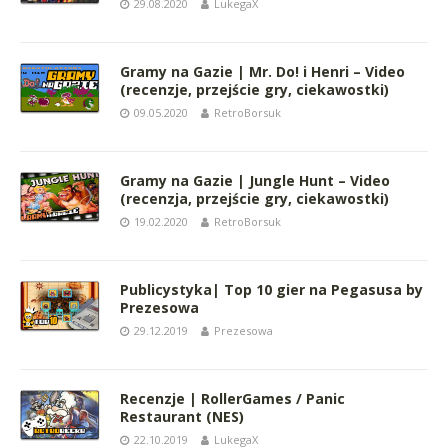
29.08.2020
LukegaX
Gramy na Gazie | Mr. Do! i Henri – Video
(recenzje, przejście gry, ciekawostki)
09.05.2020
RetroBorsuk
Gramy na Gazie | Jungle Hunt – Video
(recenzja, przejście gry, ciekawostki)
19.02.2020
RetroBorsuk
Publicystyka| Top 10 gier na Pegasusa by
Prezesowa
29.12.2019
Prezesowa
Recenzje | RollerGames / Panic
Restaurant (NES)
22.10.2019
LukegaX