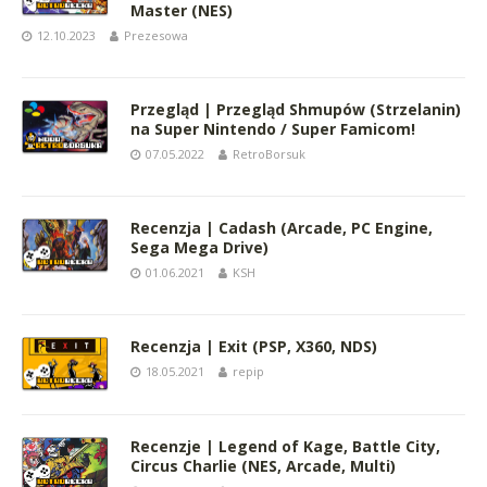
Master (NES)
12.10.2023
Prezesowa
Przegląd | Przegląd Shmupów (Strzelanin)
na Super Nintendo / Super Famicom!
07.05.2022
RetroBorsuk
Recenzja | Cadash (Arcade, PC Engine,
Sega Mega Drive)
01.06.2021
KSH
Recenzja | Exit (PSP, X360, NDS)
18.05.2021
repip
Recenzje | Legend of Kage, Battle City,
Circus Charlie (NES, Arcade, Multi)