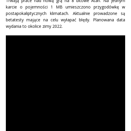
Trwają prace nad nową grą na 8 bitowe Atari. Na jednym
karcie o pojemności 1 MB umieszczono przygodówkę w
postapokaliptycznych klimatach. Aktualnie prowadzone są
betatesty mające na celu wyłapać błędy. Planowana data
wydania to okolice zimy 2022.