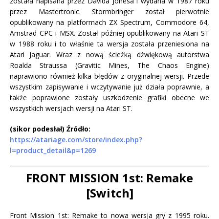
została napisana przez Davida Jonesa i wydana w 1987 roku
przez Mastertronic. Stormbringer został pierwotnie
opublikowany na platformach ZX Spectrum, Commodore 64,
Amstrad CPC i MSX. Został później opublikowany na Atari ST
w 1988 roku i to właśnie ta wersja została przeniesiona na
Atari Jaguar. Wraz z nową ścieżką dźwiękową autorstwa
Roalda Straussa (Gravitic Mines, The Chaos Engine)
naprawiono również kilka błędów z oryginalnej wersji. Przede
wszystkim zapisywanie i wczytywanie już działa poprawnie, a
także poprawione zostały uszkodzenie grafiki obecne we
wszystkich wersjach wersji na Atari ST.
(sikor podesłał) Źródło:
https://atariage.com/store/index.php?
l=product_detail&p=1269
FRONT MISSION 1st: Remake
[Switch]
Front Mission 1st: Remake to nowa wersja gry z 1995 roku.