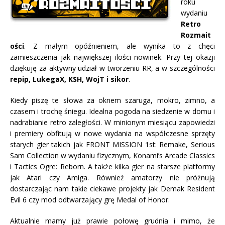
roku
wydaniu
Retro
Rozmait
ości
. Z małym opóźnieniem, ale wynika to z chęci
zamieszczenia jak największej ilości nowinek. Przy tej okazji
dziękuję za aktywny udział w tworzeniu RR, a w szczególności
repip, LukegaX, KSH, WojT i sikor
.
Kiedy piszę te słowa za oknem szaruga, mokro, zimno, a
czasem i trochę śniegu. Idealna pogoda na siedzenie w domu i
nadrabianie retro zaległości. W minionym miesiącu zapowiedzi
i premiery obfitują w nowe wydania na współczesne sprzęty
starych gier takich jak FRONT MISSION 1st: Remake, Serious
Sam Collection w wydaniu fizycznym, Konami’s Arcade Classics
i Tactics Ogre: Reborn. A także kilka gier na starsze platformy
jak Atari czy Amiga. Również amatorzy nie próżnują
dostarczając nam takie ciekawe projekty jak Demak Resident
Evil 6 czy mod odtwarzający grę Medal of Honor.
Aktualnie mamy już prawie połowę grudnia i mimo, że