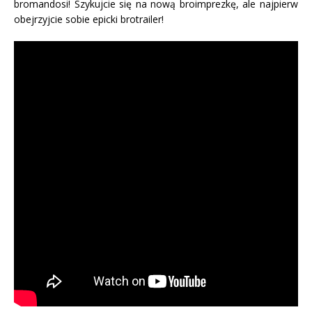
bromandosi! Szykujcie się na nową broimprezkę, ale najpierw
obejrzyjcie sobie epicki brotrailer!