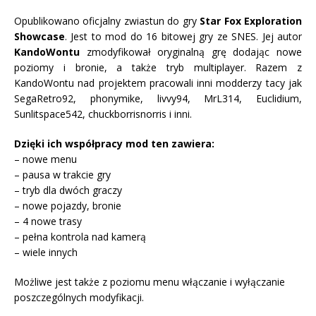
Opublikowano oficjalny zwiastun do gry
Star Fox Exploration
Showcase
. Jest to mod do 16 bitowej gry ze SNES. Jej autor
KandoWontu
zmodyfikował oryginalną grę dodając nowe
poziomy i bronie, a także tryb multiplayer. Razem z
KandoWontu nad projektem pracowali inni modderzy tacy jak
SegaRetro92, phonymike, livvy94, MrL314, Euclidium,
Sunlitspace542, chuckborrisnorris i inni.
Dzięki ich współpracy mod ten zawiera:
– nowe menu
– pausa w trakcie gry
– tryb dla dwóch graczy
– nowe pojazdy, bronie
– 4 nowe trasy
– pełna kontrola nad kamerą
– wiele innych
Możliwe jest także z poziomu menu włączanie i wyłączanie
poszczególnych modyfikacji.