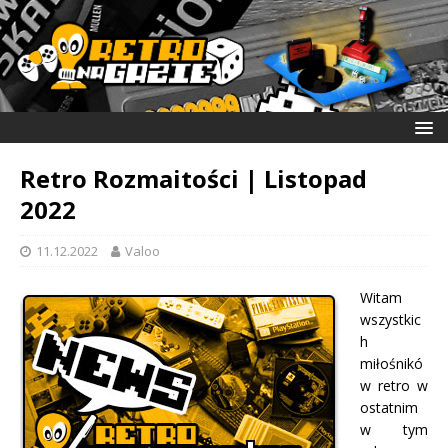
Retro Rozmaitości | Listopad
2022
11.12.2022
Valoo
Witam
wszystkic
h
miłośnikó
w retro w
ostatnim
w tym