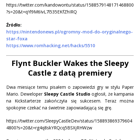
https://twitter.com/kandowontu/status/1588579148171468800
?s=20&t=qYl9M6IvL7l535EKfZhIRQ
Źródło:
https://nintendonews.pl/ogromny-mod-do-oryginalnego-
star-foxa
https://www.romhacking.net/hacks/5510
Flynt Buckler Wakes the Sleepy
Castle z datą premiery
Dwa miesiące temu pisałem o zapowiedzi gry w stylu Paper
Mario. Deweloper
Sleepy Castle Studio
ogłosił, że kampania
na Kickstarterze zakończyła się sukcesem. Teraz można
spokojnie czekać na świetnie zapowiadającą się grę.
https://twitter.com/SleepyCastleDev/status/158893869379604
4800?s=20&t=rg4q8skYRQcq5BSXjRHWzw