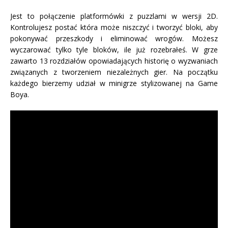
Jest to połączenie platformówki z puzzlami w wersji 2D.
Kontrolujesz postać która może niszczyć i tworzyć bloki, aby
pokonywać przeszkody i eliminować wrogów. Możesz
wyczarować tylko tyle bloków, ile już rozebrałeś. W grze
zawarto 13 rozdziałów opowiadających historię o wyzwaniach
związanych z tworzeniem niezależnych gier. Na początku
każdego bierzemy udział w minigrze stylizowanej na Game
Boya.