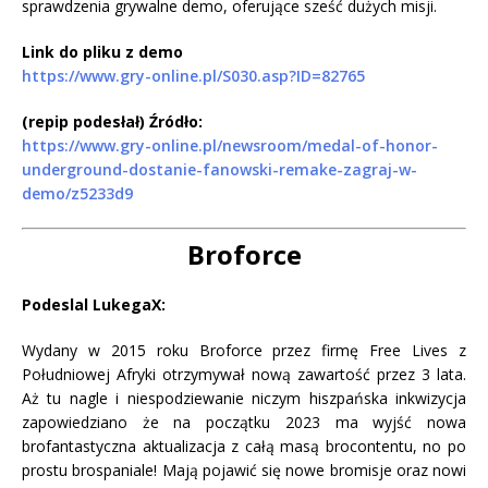
sprawdzenia grywalne demo, oferujące sześć dużych misji.
Link do pliku z demo
https://www.gry-online.pl/S030.asp?ID=82765
(repip podesłał) Źródło:
https://www.gry-online.pl/newsroom/medal-of-honor-
underground-dostanie-fanowski-remake-zagraj-w-
demo/z5233d9
Broforce
Podeslal LukegaX:
Wydany w 2015 roku Broforce przez firmę Free Lives z
Południowej Afryki otrzymywał nową zawartość przez 3 lata.
Aż tu nagle i niespodziewanie niczym hiszpańska inkwizycja
zapowiedziano że na początku 2023 ma wyjść nowa
brofantastyczna aktualizacja z całą masą brocontentu, no po
prostu brospaniale! Mają pojawić się nowe bromisje oraz nowi