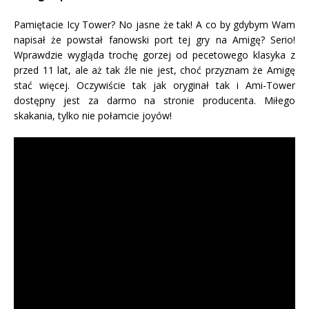
Pamiętacie Icy Tower? No jasne że tak! A co by gdybym Wam
napisał że powstał fanowski port tej gry na Amigę? Serio!
Wprawdzie wygląda trochę gorzej od pecetowego klasyka z
przed 11 lat, ale aż tak źle nie jest, choć przyznam że Amigę
stać więcej. Oczywiście tak jak oryginał tak i Ami-Tower
dostępny jest za darmo na stronie producenta. Miłego
skakania, tylko nie połamcie joyów!