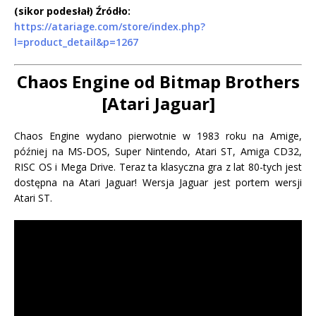
(sikor podesłał) Źródło:
https://atariage.com/store/index.php?
l=product_detail&p=1267
C
haos Engine od Bitmap Brothers
[Atari Jaguar]
Chaos Engine wydano pierwotnie w 1983 roku na Amige,
później na MS-DOS, Super Nintendo, Atari ST, Amiga CD32,
RISC OS i Mega Drive. Teraz ta klasyczna gra z lat 80-tych jest
dostępna na Atari Jaguar! Wersja Jaguar jest portem wersji
Atari ST.