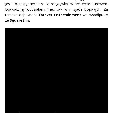
Jest to taktyczny RPG z rozgrywką w systemie turowym.
Dowodzimy oddziałami mechów w misjach bojowych. Za
remake odpowiada
Forever Entertainment
we współpracy
ze
SquareEnix
.