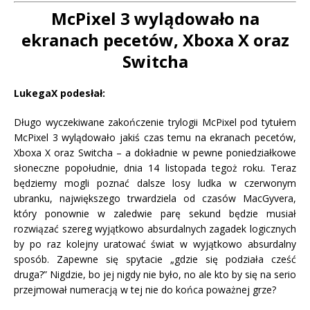
McPixel 3 wylądowało na
ekranach pecetów, Xboxa X oraz
Switcha
LukegaX podesłał:
Długo wyczekiwane zakończenie trylogii McPixel pod tytułem
McPixel 3 wylądowało jakiś czas temu na ekranach pecetów,
Xboxa X oraz Switcha – a dokładnie w pewne poniedziałkowe
słoneczne popołudnie, dnia 14 listopada tegoż roku. Teraz
będziemy mogli poznać dalsze losy ludka w czerwonym
ubranku, największego trwardziela od czasów MacGyvera,
który ponownie w zaledwie parę sekund będzie musiał
rozwiązać szereg wyjątkowo absurdalnych zagadek logicznych
by po raz kolejny uratować świat w wyjątkowo absurdalny
sposób. Zapewne się spytacie „gdzie się podziała cześć
druga?” Nigdzie, bo jej nigdy nie było, no ale kto by się na serio
przejmował numeracją w tej nie do końca poważnej grze?