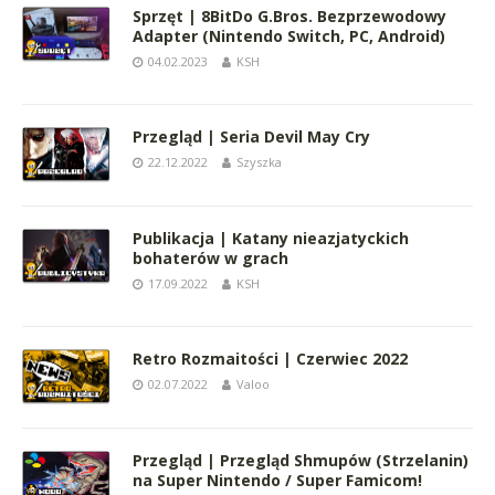
Sprzęt | 8BitDo G.Bros. Bezprzewodowy
Adapter (Nintendo Switch, PC, Android)
04.02.2023
KSH
Przegląd | Seria Devil May Cry
22.12.2022
Szyszka
Publikacja | Katany nieazjatyckich
bohaterów w grach
17.09.2022
KSH
Retro Rozmaitości | Czerwiec 2022
02.07.2022
Valoo
Przegląd | Przegląd Shmupów (Strzelanin)
na Super Nintendo / Super Famicom!