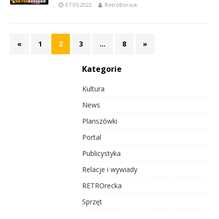
07.05.2022
RetroBorsuk
«
1
2
3
…
8
»
Kategorie
Kultura
News
Planszówki
Portal
Publicystyka
Relacje i wywiady
RETROrecka
Sprzęt