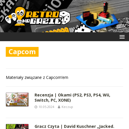
Capcom
Materiały związane z Capcom’em
Recenzja | Okami (PS2, PS3, PS4, Wii,
Switch, PC, XONE)
10.05.2024
Keczup
Gracz Czyta | David Kuschner „Jacked.