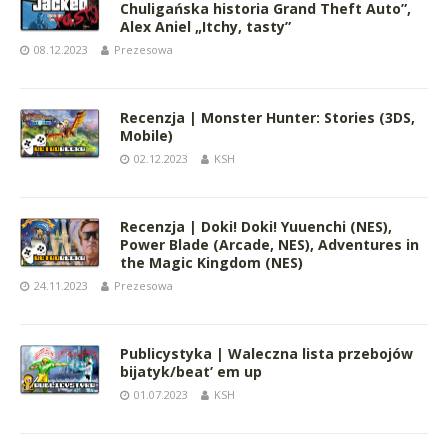
Chuligańska historia Grand Theft Auto”,
Alex Aniel „Itchy, tasty”
08.12.2023
Prezesowa
Recenzja | Monster Hunter: Stories (3DS,
Mobile)
02.12.2023
KSH
Recenzja | Doki! Doki! Yuuenchi (NES),
Power Blade (Arcade, NES), Adventures in
the Magic Kingdom (NES)
24.11.2023
Prezesowa
Publicystyka | Waleczna lista przebojów
bijatyk/beat’ em up
01.07.2023
KSH