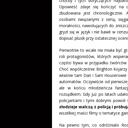
choćby i tych dotyczących najbard
Opowieść zdaje się kończyć na
zbudowana jest chronologicznie.
osobami związanymi z serią, sięg
moralności, nawołujących do zniszcze
gryzł się w język i nie bawił w cenzu
dopisać plusik przy ostatecznej oceni
Pierwotnie to wcale nie miała być g
roli protagonistów, których wspie
często bywa w przypadku twórców g
Choć współcześnie Brighton kojarz
właśnie tam Dan i Sam Houserowie za
automatów. Oczywiście od pierwszej 
ale w końcu młodzieńcza fantaz
rozsądkiem. Gdy już po latach udało 
policjantami i tymi dobrymi powoli
złodzieje walczą z policją i próbu
wszelkiej maści filmy o tematyce gan
Na pewno tym, co odróżniało Roc