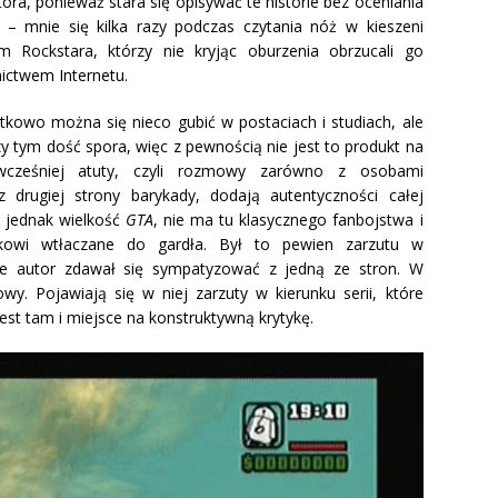
ora, ponieważ stara się opisywać te historie bez oceniania
 mnie się kilka razy podczas czytania nóż w kieszeni
m Rockstara, którzy nie kryjąc oburzenia obrzucali go
ictwem Internetu.
tkowo można się nieco gubić w postaciach i studiach, ale
rzy tym dość spora, więc z pewnością nie jest to produkt na
wcześniej atuty, czyli rozmowy zarówno z osobami
z drugiej strony barykady, dodają autentyczności całej
ę jednak wielkość
GTA
, nie ma tu klasycznego fanbojstwa i
nikowi wtłaczane do gardła. Był to pewien zarzutu w
ie autor zdawał się sympatyzować z jedną ze stron. W
. Pojawiają się w niej zarzuty w kierunku serii, które
est tam i miejsce na konstruktywną krytykę.