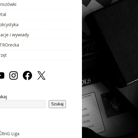
anszówki
rtal
blicystyka
lacje i wywiady
TROrecka
rzęt
ukaj
Szukaj