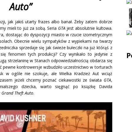
Auto”
ji, jak jakiś utarty frazes albo banał. Żeby zatem dobrze
śmy mieli to już za sobą. Seria
GTA
jest absolutnie kultowa.
ora, dostając do dyspozycji miasto w rzucie izometrycznym
nsolach. Obecnie wielu sympatyków z wypiekami na twarzy
edniczka sprzedaje się jak świeże bułeczki na już którąś z
P
 się fenomen tych produkcji? Czy wynikało to jedynie z
rugą strzelaninę w Stanach odpowiedzialnością obdarza się
oć pewne kontrowersje wzbudziło uczestnictwo w torturach
isk w ogóle nie szokuje, ale Wielka Kradzież Aut wciąż
czasem jeżeli chcemy poznać ciekawostki ze świata
GTA
,
anialszego dziecka, warto sięgnąć po książkę Davida
a Grand Theft Auto
.