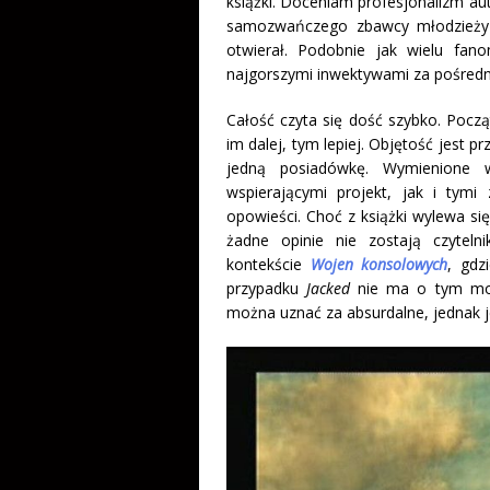
książki. Doceniam profesjonalizm aut
samozwańczego zbawcy młodzieży –
otwierał. Podobnie jak wielu fano
najgorszymi inwektywami za pośredn
Całość czyta się dość szybko. Począ
im dalej, tym lepiej. Objętość jest p
jedną posiadówkę. Wymienione 
wspierającymi projekt, jak i tymi 
opowieści. Choć z książki wylewa si
żadne opinie nie zostają czytel
kontekście
Wojen konsolowych
, gdz
przypadku
Jacked
nie ma o tym mowy
można uznać za absurdalne, jednak j