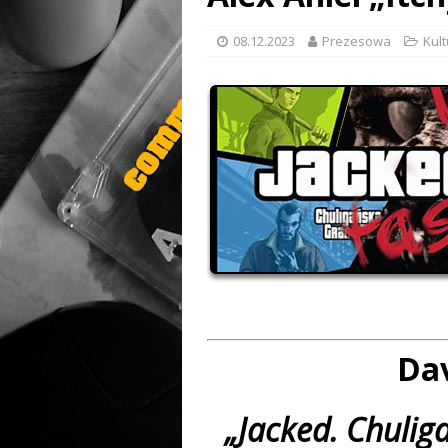
08.12.2023
Prezesowa
Kul
Da
„Jacked. Chulig