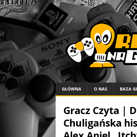
GŁÓWNA
O NAS
BAZA G
Gracz Czyta | D
Chuligańska his
Alex Aniel „Itch