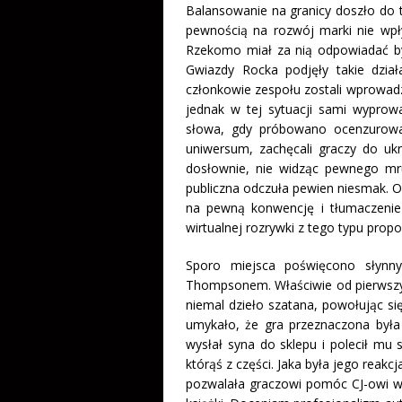
Balansowanie na granicy doszło do t
pewnością na rozwój marki nie wpły
Rzekomo miał za nią odpowiadać by
Gwiazdy Rocka podjęły takie działa
członkowie zespołu zostali wprowadze
jednak w tej sytuacji sami wyprowa
słowa, gdy próbowano ocenzurowa
uniwersum, zachęcali graczy do ukra
dosłownie, nie widząc pewnego mru
publiczna odczuła pewien niesmak. 
na pewną konwencję i tłumaczenie 
wirtualnej rozrywki z tego typu prop
Sporo miejsca poświęcono słynny
Thompsonem. Właściwie od pierwszy
niemal dzieło szatana, powołując się
umykało, że gra przeznaczona była 
wysłał syna do sklepu i polecił mu
którąś z części. Jaka była jego reakc
pozwalała graczowi pomóc CJ-owi w 