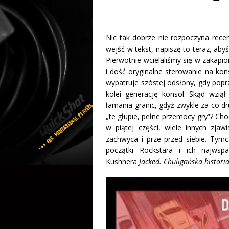
Nic tak dobrze nie rozpoczyna recenz
wejść w tekst, napiszę to teraz, aby
Pierwotnie wcielaliśmy się w zakapi
i dość oryginalne sterowanie na ko
wypatruje szóstej odsłony, gdy poprz
kolei generację konsol. Skąd wziął
łamania granic, gdyż zwykle za co d
„te głupie, pełne przemocy gry”? Ch
w piątej części, wiele innych zjaw
zachwyca i prze przed siebie. Tym
początki Rockstara i ich najwsp
Kushnera
Jacked. Chuligańska histori