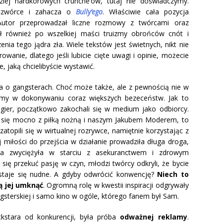
ziej hardkorowych crunche’ów, tutaj nie doświadczymy.
 czwórce i zahacza o
Bully’ego
. Właściwie cała pozycja
 Autor przeprowadzał liczne rozmowy z twórcami oraz
ał również po wszelkiej maści truizmy obrońców cnót i
nia tego jądra zła. Wiele tekstów jest świetnych, nikt nie
rowanie, dlatego jeśli lubicie cięte uwagi i opinie, możecie
e, jaką chcielibyście wystawić.
ra o gangsterach. Choć może także, ale z pewnością nie w
ramy w dokonywaniu coraz większych bezeceństw. Jak to
ier, początkowo zakochali się w medium jako odbiorcy.
y się mocno z piłką nożną i naszym Jakubem Moderem, to
topili się w wirtualnej rozrywce, namiętnie korzystając z
miłości do przejścia w działanie prowadziła długa droga,
ja zwyciężyła w starciu z asekuranctwem i zdrowym
się przekuć pasję w czyn, młodzi twórcy odkryli, że bycie
 staje się nudne. A gdyby odwrócić konwencję?
Niech to
ją jej umknąć
. Ogromną rolę w kwestii inspiracji odgrywały
gsterskiej i samo kino w ogóle, którego fanem był Sam.
kstara od konkurencji, była próba
odważnej reklamy
.