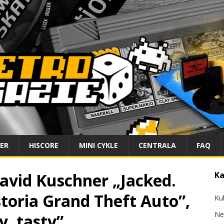
IER
HISCORE
MINI CYKLE
CENTRALA
FAQ
avid Kuschner „Jacked.
Ka
toria Grand Theft Auto”,
Ku
Ne
y, tasty”