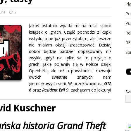
Pl
tura
2
Po
Pu
Jakoś ostatnio wpada mi na ruszt sporo
książek o grach. Część pochodzi z kupki
Re
wstydu, inne już przeczytałam, ale jeszcze
RE
nie miałam okazji zrecenzować. Dzisiaj
dobór będzie bardziej dopasowany niż
Sp
zwykle, gdyż nie tylko są to pozycje o
grach, jakie pojawiły się w Polsce dzięki
Openbeta, ale też o powstaniu i rozwoju
dwóch świetnie znanych nam
giereczkowych serii. W oczekiwaniu na
GTA
6
oraz
Resident Evil 9
, zachęcam do lektury!
Sz
vid Kuschner
ańska historia Grand Theft