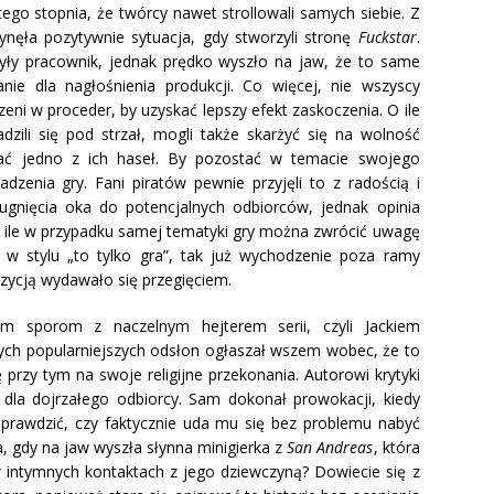
ego stopnia, że twórcy nawet strollowali samych siebie. Z
nęła pozytywnie sytuacja, gdy stworzyli stronę
Fuckstar
.
ły pracownik, jednak prędko wyszło na jaw, że to same
nie dla nagłośnienia produkcji. Co więcej, nie wszyscy
ni w proceder, by uzyskać lepszy efekt zaskoczenia. O ile
dzili się pod strzał, mogli także skarżyć się na wolność
ć jedno z ich haseł. By pozostać w temacie swojego
dzenia gry. Fani piratów pewnie przyjęli to z radością i
gnięcia oka do potencjalnych odbiorców, jednak opinia
O ile w przypadku samej tematyki gry można zwrócić uwagę
w stylu „to tylko gra”, tak już wychodzenie poza ramy
ozycją wydawało się przegięciem.
m sporom z naczelnym hejterem serii, czyli Jackiem
ch popularniejszych odsłon ogłaszał wszem wobec, że to
 przy tym na swoje religijne przekonania. Autorowi krytyki
dla dojrzałego odbiorcy. Sam dokonał prowokacji, kiedy
 sprawdzić, czy faktycznie uda mu się bez problemu nabyć
ja, gdy na jaw wyszła słynna minigierka z
San Andreas
, która
intymnych kontaktach z jego dziewczyną? Dowiecie się z