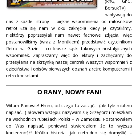
(RnG, GnG,
BorsukTV)
napływają do
nas z każdej strony – piękne wspomnienia od miłośników
retro! Łza się nam w oku zakręciła kiedy je czytaliśmy
,
niektórzy poprzesyłali nam nawet fachowe zdjęcia, więc
postanowiliśmy (wraz z Montkiem) przedstawić czytelnikom
Retro na Gazie – co lepsze kąski takowych nostalgicznych
wspominek. Zapraszamy więc do lektury i zachęcamy do
przesyłania na skrzynkę naszej centrali Waszych wspomnień z
dzieciństwa i opisów pierwszych doznań z retro komputerami i
retro konsolami…
O RANY, NOWY FAN!
Witam Panowie! Hmm, od czego tu zacząć… (ale tyle miałem
napisać…) Słowem wstępu: nazywam się Grzegorz i mieszkam
na wschodnich rubieżach Polski – w Zamościu. Postanowiłem
do Was napisać, ponieważ stwierdziłem że to wyższa
konieczność! Krótka historia: jak nietrudno się domyślić –