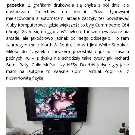
gazetka.
Z grafikami drukowała się chyba z pół dnia, ale
dostarczała śmiechów na dzielni. Poza typowymi
miejscówkami z automatami arcade zaczęły też powstawać
Kluby Komputerowe, gdzie większość to były Commodore C64
i Amigi. Grało się na „godziny”, było to tańsze rozwiązanie niż
arcade, ale jakościowo jednak od niego odbiegało. To tam
zauroczyło mnie North & South, Lotus i Jimi White Snooker.
Miłość do ścigałek i snookera pozostała i już w czasach
późnych PC – z dysku nie schodziły takie tytuły jak Richard
Burns Rally, Colin McRae czy NFSy. Do dziś jedyne gry jakie
mam na laptopie to właśnie Colin i Virtual Pool Hall z
niesamowitą fizyką.