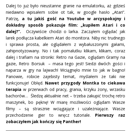
Dalej to już było nieustanne granie na emulatorku, aż gdzieś
niedawno wpisałem sobie ot tak, w google hasło „Atari”.
Patrzę,
a tu jakiś gość na Youtube w arcyspokojny i
dokładny sposób pokazuje film: „kupiłem Atari i co
dalej?”.
Oczywiście chodzi o larka. Zacząłem oglądać jak
larek podłącza kabelkiem Atari do monitora. Niby nic trudnego
i sprawa prosta, ale oglądałem z wybałuszonymi gałami,
zahipnotyzowany. No i tak pomalutku klikam, klikam, coraz
dalej i trafiam na stronki: Retro na Gazie, oglądam Gramy na
gazie, Retro Borsuk – masa tego jest! Siedzi dwóch gości i
naparza w gry na lajwach! Wciągnęło mnie to jak w bagno!
Panowie, robicie zajebisty temat, myślałem że taki nie
funkcjonuje! Obłęd.
Nawet przygody Montka to ciekawa
terapia
w przerwach od pracy, grania, krzyku żony, wrzasku
bachorów… Śledzę aktualnie net – trzeba zakupić trochę retro
maszynek, bo pęknę! W miarę możliwości oglądam Wasze
filmy – są strasznie wciągające i uzależniające. Wasze
przechodzenie gier to wręcz tutoriale.
Pierwszy raz
zobaczyłem jak kończy się Panther!