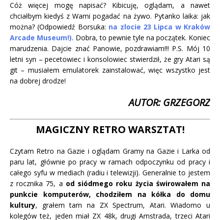
Cóż więcej mogę napisać? Kibicuję, oglądam, a nawet
chciałbym kiedyś z Wami pogadać na żywo. Pytanko laika: jak
można? (Odpowiedź Borsuka:
na zlocie 23 Lipca w Kraków
Arcade Museum!).
Dobra, to pewnie tyle na początek. Koniec
marudzenia. Dajcie znać Panowie, pozdrawiam!!! P.S. Mój 10
letni syn – pecetowiec i konsolowiec stwierdził, że gry Atari są
git – musiałem emulatorek zainstalować, więc wszystko jest
na dobrej drodze!
AUTOR: GRZEGORZ
MAGICZNY RETRO WARSZTAT!
Czytam Retro na Gazie i oglądam Gramy na Gazie i Larka od
paru lat, głównie po pracy w ramach odpoczynku od pracy i
całego syfu w mediach (radiu i telewizji). Generalnie to jestem
z rocznika 75, a
od siódmego roku życia świrowałem na
punkcie komputerów, chodziłem na kółka do domu
kultury
, grałem tam na ZX Spectrum, Atari. Wiadomo u
kolegów też, jeden miał ZX 48k, drugi Amstrada, trzeci Atari