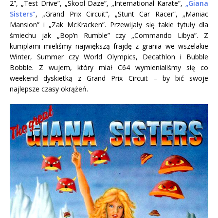
2”, „Test Drive”, „Skool Daze”, „International Karate”,
„Giana
Sisters”
, „Grand Prix Circuit”, „Stunt Car Racer”, „Maniac
Mansion” i „Zak McKracken”. Przewijały się takie tytuły dla
śmiechu jak „Bop’n Rumble” czy „Commando Libya”. Z
kumplami mieliśmy największą frajdę z grania we wszelakie
Winter, Summer czy World Olympics, Decathlon i Bubble
Bobble. Z wujem, który miał C64 wymienialiśmy się co
weekend dyskietką z Grand Prix Circuit – by bić swoje
najlepsze czasy okrążeń.