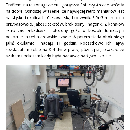
Trafiłem na retronagazie.eu i gorączka 8bit czy Arcade wróciła
na dobre! Odnoszę wrażenie, że najwięcej retro maniaków jest
na śląsku i okolicach. Ciekawe skąd to wynika? RnG mi mocno
przypasowało, jakość tekstów, brak spiny i nagonki. Z kanałów
retro zaś larkadiusz – ułożony gość w koszuli tłumaczy i
pokazuje jakieś atarowskie szpeje. A potem siada obok niego
jakiś okularnik i nadają 11 godzin. Początkowo ich lajwy
rozkładałem sobie na 3-4 dni w pracy, później się okazało że
szukam i odliczam kiedy będą nadawać na żywo. No ale…