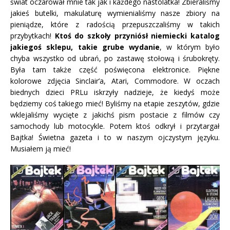
świat oczarował mnie tak jak i każdego nastolatka! Zbieraliśmy
jakieś butelki, makulaturę wymienialiśmy nasze zbiory na
pieniądze, które z radością przepuszczaliśmy w takich
przybytkach!
Ktoś do szkoły przyniósł niemiecki katalog
jakiegoś sklepu, takie grube wydanie
, w którym było
chyba wszystko od ubrań, po zastawę stołową i śrubokręty.
Była tam także część poświęcona elektronice. Piękne
kolorowe zdjęcia Sinclair’a, Atari, Commodore. W oczach
biednych dzieci PRLu iskrzyły nadzieje, że kiedyś może
będziemy coś takiego mieć! Byliśmy na etapie zeszytów, gdzie
wklejaliśmy wycięte z jakichś pism postacie z filmów czy
samochody lub motocykle. Potem ktoś odkrył i przytargał
Bajtka! Świetna gazeta i to w naszym ojczystym języku.
Musiałem ją mieć!