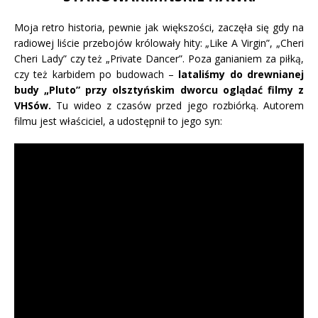
Moja retro historia, pewnie jak większości, zaczęła się gdy na
radiowej liście przebojów królowały hity: „Like A Virgin”, „Cheri
Cheri Lady” czy też „Private Dancer”. Poza ganianiem za piłką,
czy też karbidem po budowach –
lataliśmy do drewnianej
budy „Pluto” przy olsztyńskim dworcu oglądać filmy z
VHSów.
Tu wideo z czasów przed jego rozbiórką. Autorem
filmu jest właściciel, a udostępnił to jego syn: