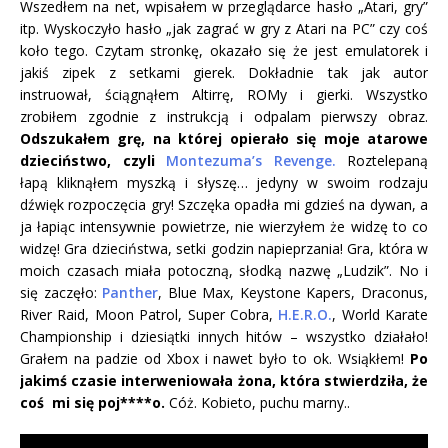
Wszedłem na net, wpisałem w przeglądarce hasło „Atari, gry”
itp. Wyskoczyło hasło „jak zagrać w gry z Atari na PC” czy coś
koło tego. Czytam stronkę, okazało się że jest emulatorek i
jakiś zipek z setkami gierek. Dokładnie tak jak autor
instruował, ściągnąłem Altirrę, ROMy i gierki. Wszystko
zrobiłem zgodnie z instrukcją i odpalam pierwszy obraz.
Odszukałem grę, na której opierało się moje atarowe
dzieciństwo, czyli
Montezuma’s Revenge.
Roztelepaną
łapą kliknąłem myszką i słyszę… jedyny w swoim rodzaju
dźwięk rozpoczęcia gry! Szczęka opadła mi gdzieś na dywan, a
ja łapiąc intensywnie powietrze, nie wierzyłem że widzę to co
widzę! Gra dzieciństwa, setki godzin napieprzania! Gra, która w
moich czasach miała potoczną, słodką nazwę „Ludzik”. No i
się zaczęło:
Panther
, Blue Max, Keystone Kapers, Draconus,
River Raid, Moon Patrol, Super Cobra,
H.E.R.O.
, World Karate
Championship i dziesiątki innych hitów – wszystko działało!
Grałem na padzie od Xbox i nawet było to ok. Wsiąkłem!
Po
jakimś czasie interweniowała żona, która stwierdziła, że
coś mi się poj****o.
Cóż. Kobieto, puchu marny..