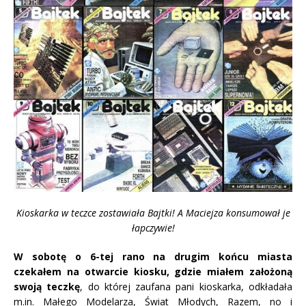
Kioskarka w teczce zostawiała Bajtki! A Maciejza konsumował je
łapczywie!
W sobotę o 6-tej rano na drugim końcu miasta
czekałem na otwarcie kiosku, gdzie miałem założoną
swoją teczkę
, do której zaufana pani kioskarka, odkładała
m.in. Małego Modelarza, Świat Młodych, Razem, no i