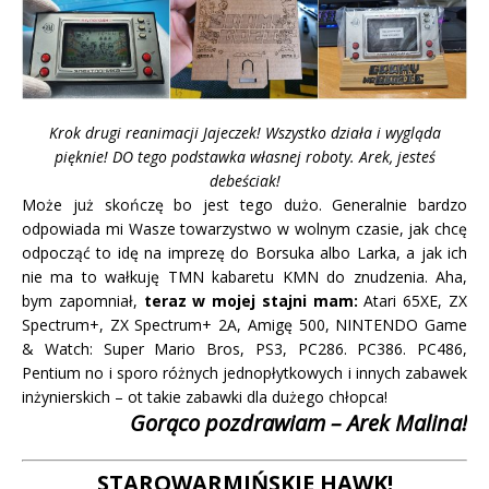
Krok drugi reanimacji Jajeczek! Wszystko działa i wygląda
pięknie! DO tego podstawka własnej roboty. Arek, jesteś
debeściak!
Może już skończę bo jest tego dużo. Generalnie bardzo
odpowiada mi Wasze towarzystwo w wolnym czasie, jak chcę
odpocząć to idę na imprezę do Borsuka albo Larka, a jak ich
nie ma to wałkuję TMN kabaretu KMN do znudzenia. Aha,
bym zapomniał,
teraz w mojej stajni mam:
Atari 65XE, ZX
Spectrum+, ZX Spectrum+ 2A, Amigę 500, NINTENDO Game
& Watch: Super Mario Bros, PS3, PC286. PC386. PC486,
Pentium no i sporo różnych jednopłytkowych i innych zabawek
inżynierskich – ot takie zabawki dla dużego chłopca!
Gorąco pozdrawiam – Arek Malina!
STAROWARMIŃSKIE HAWK!