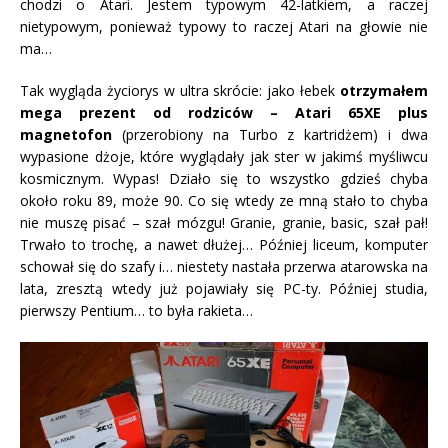
chodzi o Atari. Jestem typowym 42-latkiem, a raczej
nietypowym, ponieważ typowy to raczej Atari na głowie nie
ma…
Tak wygląda życiorys w ultra skrócie: jako łebek
otrzymałem
mega prezent od rodziców – Atari 65XE plus
magnetofon
(przerobiony na Turbo z kartridżem) i dwa
wypasione dżoje, które wyglądały jak ster w jakimś myśliwcu
kosmicznym. Wypas! Działo się to wszystko gdzieś chyba
około roku 89, może 90. Co się wtedy ze mną stało to chyba
nie muszę pisać – szał mózgu! Granie, granie, basic, szał pał!
Trwało to trochę, a nawet dłużej… Później liceum, komputer
schował się do szafy i… niestety nastała przerwa atarowska na
lata, zresztą wtedy już pojawiały się PC-ty. Później studia,
pierwszy Pentium… to była rakieta…