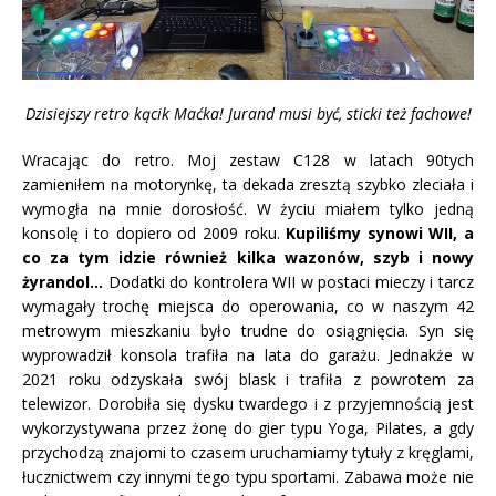
Dzisiejszy retro kącik Maćka! Jurand musi być, sticki też fachowe!
Wracając do retro. Moj zestaw C128 w latach 90tych
zamieniłem na motorynkę, ta dekada zresztą szybko zleciała i
wymogła na mnie dorosłość. W życiu miałem tylko jedną
konsolę i to dopiero od 2009 roku.
Kupiliśmy synowi WII, a
co za tym idzie również kilka wazonów, szyb i nowy
żyrandol…
Dodatki do kontrolera WII w postaci mieczy i tarcz
wymagały trochę miejsca do operowania, co w naszym 42
metrowym mieszkaniu było trudne do osiągnięcia. Syn się
wyprowadził konsola trafiła na lata do garażu. Jednakże w
2021 roku odzyskała swój blask i trafiła z powrotem za
telewizor. Dorobiła się dysku twardego i z przyjemnością jest
wykorzystywana przez żonę do gier typu Yoga, Pilates, a gdy
przychodzą znajomi to czasem uruchamiamy tytuły z kręglami,
łucznictwem czy innymi tego typu sportami. Zabawa może nie