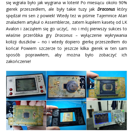
się wgrała było jak wygrana w loterii! Po miesiącu około 90%
gierek przeszedłem, ale były takie tuzy jak
Draconus
który
spędzał mi sen z powiek! Wtedy też w piśmie Tajemnice Atari
znalazłem artykuł o Assemblerze, zatem kupiłem kasetę od LK
Avalon i zacząłem się go uczyć, no i mój pierwszy sukces to
właśnie przeróbka gry
Draconus
– wyłączenie wykrywania
kolizji duszków – no i wtedy dopiero gierkę przeszedłem do
końca! Powiem szczerze to jeszcze kilka gierek w ten sam
sposób poprawiłem, aby można było zobaczyć ich
zakończenie!