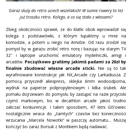
Garaż służy do retro uciech wszelakich! W sumie rowery to też
już troszku retro. Kolego, a co się stało z włosami?
Zbieg okoliczności sprawił, że do klatki obok wprowadził się
kolega z podstawówki, z którym łupaliśmy u mnie na
komodzie, a potem u niego na Amidze. Od razu zrodził się
pomysł by w garażu zrobić retro norę i bazując na starym TV
32″ i laptopie uruchomić emulatory mydelniczki, amigi i
arcadów.
Początkowo graliśmy jakimiś padami za 20zł by
finalnie zbudować własne arcade sticki.
Nie są to tak
wyrafinowane konstrukcje jak NX_Arcade czy Larkadiusza. Z
pomocą przyszedł aliexpress, sklejka 6mm wodoodporna,
wydruk na papierze polipropylenowym i kilka śrubek. Ale
pomału dojrzewam do pomysłu by zastąpić na razie przyciski
czymś markowym, bo w decathlon arcade jakoś trudno
zaliczać konkurencje. I takim sposobem, 47 letni GIS’owiec
nostalgicznie wraca do „tamtych” czasów bez konieczności
wrzucania „Marcela Nowotki” w paszczę automatu… Muszę
kończyć bo zaraz Borsuk z Montkiem będą nadawać.