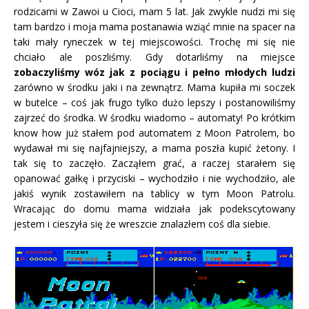
rodzicami w Zawoi u Cioci, mam 5 lat. Jak zwykle nudzi mi się
tam bardzo i moja mama postanawia wziąć mnie na spacer na
taki mały ryneczek w tej miejscowości. Trochę mi się nie
chciało ale poszliśmy. Gdy dotarliśmy na miejsce
zobaczyliśmy wóz jak z pociągu i pełno młodych ludzi
zarówno w środku jaki i na zewnątrz. Mama kupiła mi soczek
w butelce – coś jak frugo tylko dużo lepszy i postanowiliśmy
zajrzeć do środka. W środku wiadomo – automaty! Po krótkim
know how już stałem pod automatem z Moon Patrolem, bo
wydawał mi się najfajniejszy, a mama poszła kupić żetony. I
tak się to zaczęło. Zacząłem grać, a raczej starałem się
opanować gałkę i przyciski – wychodziło i nie wychodziło, ale
jakiś wynik zostawiłem na tablicy w tym Moon Patrolu.
Wracając do domu mama widziała jak podekscytowany
jestem i cieszyła się że wreszcie znalazłem coś dla siebie.