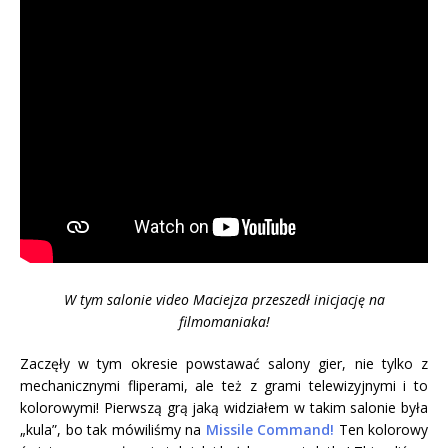
W tym salonie video Maciejza przeszedł inicjację na
filmomaniaka!
Zaczęły w tym okresie powstawać salony gier, nie tylko z
mechanicznymi fliperami, ale też z grami telewizyjnymi i to
kolorowymi! Pierwszą grą jaką widziałem w takim salonie była
„kula”, bo tak mówiliśmy na
Missile Command!
Ten kolorowy