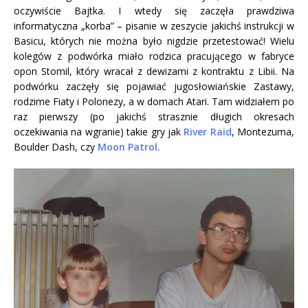
oczywiście Bajtka. I wtedy się zaczęła prawdziwa
informatyczna „korba” – pisanie w zeszycie jakichś instrukcji w
Basicu, których nie można było nigdzie przetestować! Wielu
kolegów z podwórka miało rodzica pracującego w fabryce
opon Stomil, który wracał z dewizami z kontraktu z Libii. Na
podwórku zaczęły się pojawiać jugosłowiańskie Zastawy,
rodzime Fiaty i Polonezy, a w domach Atari. Tam widziałem po
raz pierwszy (po jakichś strasznie długich okresach
oczekiwania na wgranie) takie gry jak
River Raid
, Montezuma,
Boulder Dash, czy
Moon Patrol.