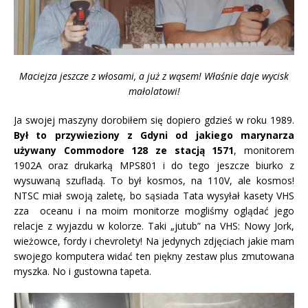
Maciejza jeszcze z włosami, a już z wąsem! Właśnie daje wycisk
małolatowi!
Ja swojej maszyny dorobiłem się dopiero gdzieś w roku 1989.
Był to przywieziony z Gdyni od jakiego marynarza
używany Commodore 128 ze stacją 1571
, monitorem
1902A oraz drukarką MPS801 i do tego jeszcze biurko z
wysuwaną szufladą. To był kosmos, na 110V, ale kosmos!
NTSC miał swoją zaletę, bo sąsiada Tata wysyłał kasety VHS
zza oceanu i na moim monitorze mogliśmy oglądać jego
relacje z wyjazdu w kolorze. Taki „jutub” na VHS: Nowy Jork,
wieżowce, fordy i chevrolety! Na jedynych zdjęciach jakie mam
swojego komputera widać ten piękny zestaw plus zmutowana
myszka. No i gustowna tapeta.