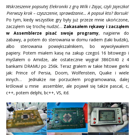
Wskrzeszenie popsutej Elekroniki z grą Wilk i Zając, czyli Jajeczka!
Pierwszy krok – czyszczenie, sprawdzanie… A popsuł kto? Borsuk!
Po tym, kiedy wszystkie gry były już przeze mnie ukończone,
zacząłem się trochę nudzić…
Zakasałem rękawy i zacząłem
w Assemblerze pisać swoje programy
, najpierw do
zabawy, a potem do sterowania w domu radiem (taki budzik),
albo sterowania powiększalnikiem, bo wywoływałem
papiery. Potem miałem kasę na zakup czegoś 16 bitowego i
myślałem o Amidze, ale ostatecznie wygrał 386DX40 z 4
bankami DRAMU po 256k. Teraz grałem w takie hitowe gierki
jak: Prince of Persia, Doom, Wolfenstein, Quake i wiele
innych… Jednakże nie porzuciłem programowania, dalej
królował u mnie assembler, ale pojawił się także pascal, c,
c++, potem delphi, bc++, VS, itd.