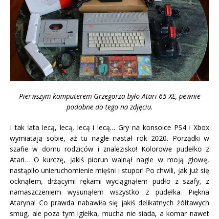
Pierwszym komputerem Grzegorza było Atari 65 XE, pewnie
podobne do tego na zdjęciu.
I tak lata lecą, lecą, lecą i lecą… Gry na konsolce PS4 i Xbox
wymiatają sobie, aż tu nagle nastał rok 2020. Porządki w
szafie w domu rodziców i znalezisko! Kolorowe pudełko z
Atari… O kurczę, jakiś piorun walnął nagle w moją głowę,
nastąpiło unieruchomienie mięśni i stupor! Po chwili, jak już się
ocknąłem, drżącymi rękami wyciągnąłem pudło z szafy, z
namaszczeniem wysunąłem wszystko z pudełka. Piękna
Ataryna! Co prawda nabawiła się jakiś delikatnych żółtawych
smug, ale poza tym igiełka, mucha nie siada, a komar nawet