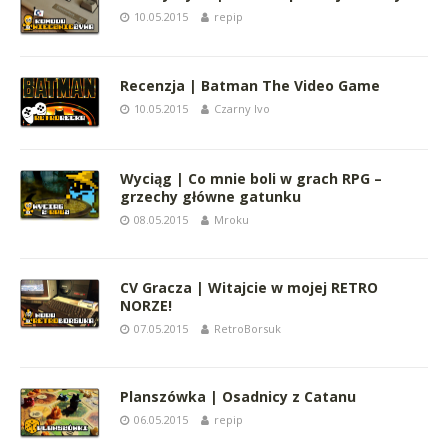
10.05.2015
repip
Recenzja | Batman The Video Game
10.05.2015
Czarny Ivo
Wyciąg | Co mnie boli w grach RPG –
grzechy główne gatunku
08.05.2015
Mroku
CV Gracza | Witajcie w mojej RETRO
NORZE!
07.05.2015
RetroBorsuk
Planszówka | Osadnicy z Catanu
06.05.2015
repip