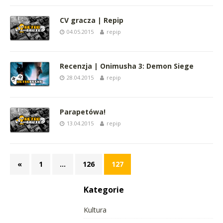
CV gracza | Repip
04.05.2015
repip
Recenzja | Onimusha 3: Demon Siege
28.04.2015
repip
Parapetówa!
13.04.2015
repip
«
1
…
126
127
Kategorie
Kultura