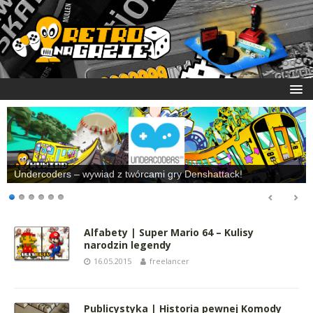
Undercoders – wywiad z twórcami gry Denshattack!
Alfabety | Super Mario 64 – Kulisy
narodzin legendy
16.05.2015
freelancer
Publicystyka | Historia pewnej Komody