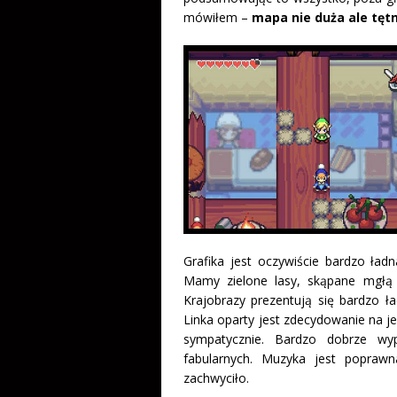
mówiłem –
mapa nie duża ale tęt
Grafika jest oczywiście bardzo ła
Mamy zielone lasy, skąpane mgłą 
Krajobrazy prezentują się bardzo ł
Linka oparty jest zdecydowanie na j
sympatycznie. Bardzo dobrze wyp
fabularnych. Muzyka jest poprawn
zachwyciło.