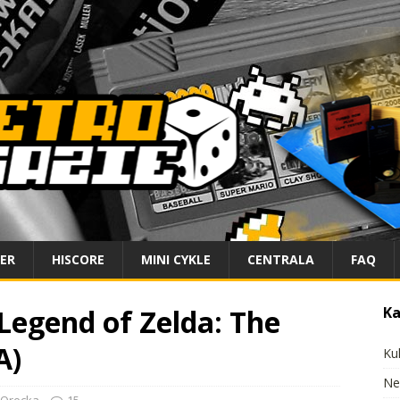
IER
HISCORE
MINI CYKLE
CENTRALA
FAQ
Legend of Zelda: The
Ka
A)
Ku
Ne
Orecka
15