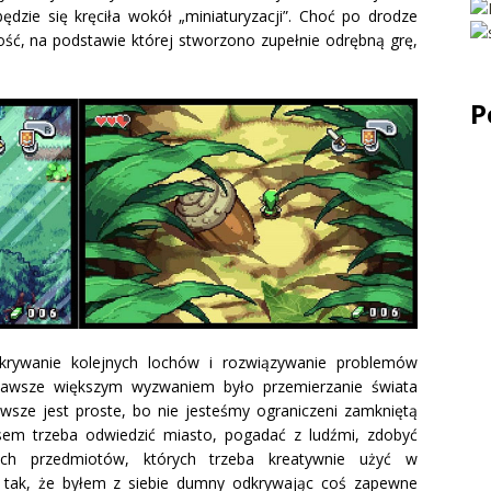
będzie się kręciła wokół „miniaturyzacji”. Choć po drodze
ość, na podstawie której stworzono zupełnie odrębną grę,
P
krywanie kolejnych lochów i rozwiązywanie problemów
zawsze większym wyzwaniem było przemierzanie świata
awsze jest proste, bo nie jesteśmy ograniczeni zamkniętą
sem trzeba odwiedzić miasto, pogadać z ludźmi, zdobyć
ych przedmiotów, których trzeba kreatywnie użyć w
o tak, że byłem z siebie dumny odkrywając coś zapewne