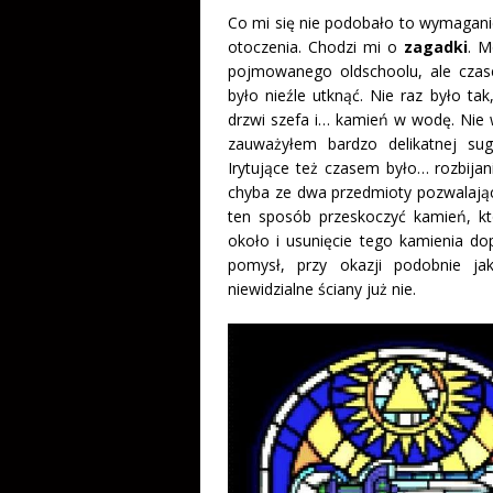
Co mi się nie podobało to wymagani
otoczenia. Chodzi mi o
zagadki
. M
pojmowanego oldschoolu, ale czase
było nieźle utknąć. Nie raz było ta
drzwi szefa i… kamień w wodę. Nie 
zauważyłem bardzo delikatnej su
Irytujące też czasem było… rozbijan
chyba ze dwa przedmioty pozwalają
ten sposób przeskoczyć kamień, k
około i usunięcie tego kamienia d
pomysł, przy okazji podobnie ja
niewidzialne ściany już nie.