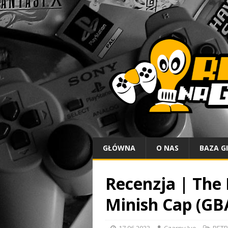
GŁÓWNA
O NAS
BAZA G
Recenzja | The 
Minish Cap (GB
17.06.2023
Czarny Ivo
RETR