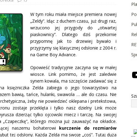
Pl
W tym roku miała miejsce premiera nowej
Po
„Zeldy”. Idąc z duchem czasu, już drugi raz,
Pu
wrzucono jej przygody do „otwartej
piaskownicy”. Dlatego dziś przekornie
Re
przypomnę jak to drzewiej bywało i
RE
przyjrzymy się klasycznej odsłonie z 2004 r.
na Game Boy Advance.
Sp
Opowieść tradycyjnie zaczyna się w małej
wiosce. Link pomimo, że jest zaledwie
synem kowala, ma szczęście zadawać się z
ama księżniczka Zelda zabiega o jego towarzystwo na
razem bawią, tańce, hulanki, swawola … ale do czasu. Nie
Sz
 archetypiczna, żeby nie powiedzieć oklepana i pretekstowa,
tronu zostaje przeklęta i tylko nasz dzielny Link może
rusza dzierżąc tylko ojcowski miecz i tarczę. Na swojej
a „Czapeczkę”, którego można już zauważyć na okładce.
ającej naszemu bohaterowi
kurczenie do rozmiarów
trybut tej odsłony. Każda Zelda ma swoje „coś”. Tutaj duża