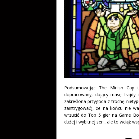
Podsumowując The Minish Cap t
dopracowany, dający masę frajdy i 
zakreślona przygoda z trochę niet
zaintrygować), że na końcu nie 
wrzucić do Top 5 gier na Game Boy
dużej i wybitnej serii, ale to wciąż 