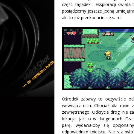
część zagadek i eksploracji świata 
posiądziemy jeszcze jedną umiejętn
ale to już przekonacie się sami.
Ośrodek zabawy to oczywiście od
wewnątrz nich. Chociaż dla mnie 
zewnętrznego. Odkrycie drogi nie z
lokacją, jak to w dungeonach. Cza
parę, wydawałoby się opcjonaln
odpowiednim miejscu. Nie raz był