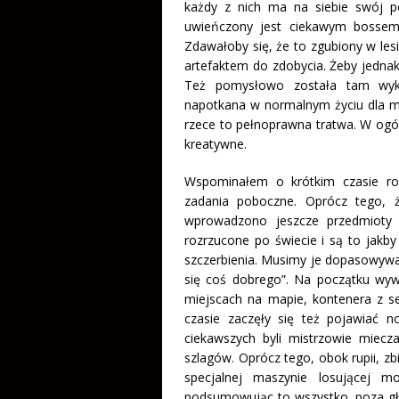
każdy z nich ma na siebie swój p
uwieńczony jest ciekawym bossem.
Zdawałoby się, że to zgubiony w lesi
artefaktem do zdobycia. Żeby jednak 
Też pomysłowo została tam wyko
napotkana w normalnym życiu dla m
rzece to pełnoprawna tratwa. W ogó
kreatywne.
Wspominałem o krótkim czasie ro
zadania poboczne. Oprócz tego, 
wprowadzono jeszcze przedmiot
rozrzucone po świecie i są to jak
szczerbienia. Musimy je dopasowywa
się coś dobrego”. Na początku wyw
miejscach na mapie, kontenera z se
czasie zaczęły się też pojawiać 
ciekawszych byli mistrzowie miecza
szlagów. Oprócz tego, obok rupii, z
specjalnej maszynie losującej m
podsumowując to wszystko, poza głó