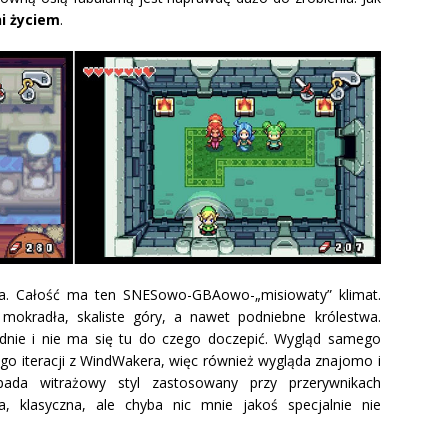
ni życiem
.
dna. Całość ma ten SNESowo-GBAowo-„misiowaty” klimat.
mokradła, skaliste góry, a nawet podniebne królestwa.
adnie i nie ma się tu do czego doczepić. Wygląd samego
ego iteracji z WindWakera, więc również wygląda znajomo i
ada witrażowy styl zastosowany przy przerywnikach
a, klasyczna, ale chyba nic mnie jakoś specjalnie nie