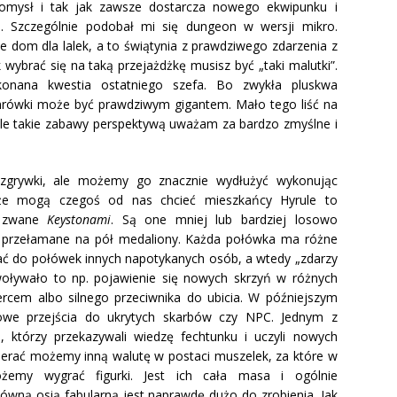
omysł i tak jak zawsze dostarcza nowego ekwipunku i
 Szczególnie podobał mi się dungeon w wersji mikro.
e dom dla lalek, a to świątynia z prawdziwego zdarzenia z
wybrać się na taką przejażdżkę musisz być „taki malutki”.
nana kwestia ostatniego szefa. Bo zwykła pluskwa
rówki może być prawdziwym gigantem. Mało tego liść na
le takie zabawy perspektywą uważam za bardzo zmyślne i
zgrywki, ale możemy go znacznie wydłużyć wykonując
że mogą czegoś od nas chcieć mieszkańcy Hyrule to
y zwane
Keystonami
. Są one mniej lub bardziej losowo
by przełamane na pół medaliony. Każda połówka ma różne
ć do połówek innych napotykanych osób, a wtedy „zdarzy
oływało to np. pojawienie się nowych skrzyń w różnych
rcem albo silnego przeciwnika do ubicia. W późniejszym
nowe przejścia do ukrytych skarbów czy NPC. Jednym z
, którzy przekazywali wiedzę fechtunku i uczyli nowych
bierać możemy inną walutę w postaci muszelek, za które w
ożemy wygrać figurki. Jest ich cała masa i ogólnie
wną osią fabularną jest naprawdę dużo do zrobienia. Jak