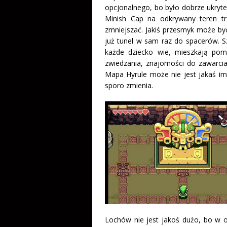
opcjonalnego, bo było dobrze ukryte
Minish Cap na odkrywany teren t
zmniejszać. Jakiś przesmyk może być 
już tunel w sam raz do spacerów. Sz
każde dziecko wie, mieszkają pom
zwiedzania, znajomości do zawarcia
Mapa Hyrule może nie jest jakaś imp
sporo zmienia.
Lochów nie jest jakoś dużo, bo w ogó