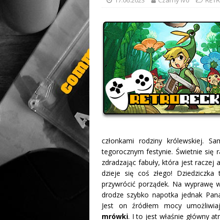
członkami rodziny królewskiej. S
tegorocznym festynie. Świetnie się 
zdradzając fabuły, która jest raczej
dzieje się coś złego! Dziedziczka 
przywrócić porządek. Na wyprawę wy
drodze szybko napotka jednak Pan
Jest on źródłem mocy umożliwi
mrówki
. I to jest właśnie główny a