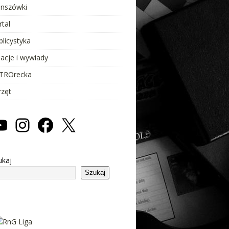
anszówki
rtal
blicystyka
lacje i wywiady
TROrecka
rzęt
ukaj
Szukaj