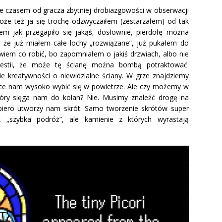
e czasem od gracza zbytniej drobiazgowości w obserwacji
oże też ja się trochę odzwyczaiłem (zestarzałem) od tak
m jak przegapiło się jakąś, dosłownie, pierdołę można
k, że już miałem całe lochy „rozwiązane”, już pukałem do
wiem co robić, bo zapomniałem o jakiś drzwiach, albo nie
gestii, że może tę ścianę można bombą potraktować.
ie kreatywności o niewidzialne ściany. W grze znajdziemy
ce nam wysoko wybić się w powietrze. Ale czy możemy w
tóry sięga nam do kolan? Nie. Musimy znaleźć drogę na
opiero utworzy nam skrót. Samo tworzenie skrótów super
k „szybka podróż”, ale kamienie z których wyrastają