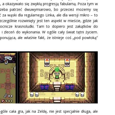
, a okazywało się zwykłą progresją fabularną. Poza tym w
rzeba patrzeć dwuwymiarowo, bo przecież możemy się
za wąski dla regularnego Linka, ale dla wersji mikro – to
czególnie rozwinięty jest ten aspekt w mieście, gdzie jak
ocnicze krasnoludki. Tam to dopiero jest zakątków do
 i zleceń do wykonania. W ogóle cały świat tętni życiem.
onująca, ale właśnie fakt, że istnieje coś „pod powłoką”
le cała gra, jak na Zeldę, nie jest specjalnie długa, ale