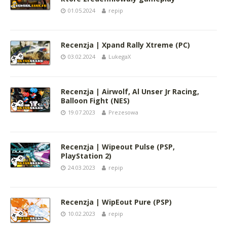
01.05.2024
repip
Recenzja | Xpand Rally Xtreme (PC)
03.02.2024
LukegaX
Recenzja | Airwolf, Al Unser Jr Racing,
Balloon Fight (NES)
19.07.2023
Prezesowa
Recenzja | Wipeout Pulse (PSP,
PlayStation 2)
24.03.2023
repip
Recenzja | WipEout Pure (PSP)
10.02.2023
repip