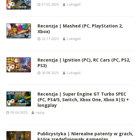
07.02.2026
LukegaX
Recenzja | Mashed (PC, PlayStation 2,
Xbox)
22.11.2025
LukegaX
Recenzja | Ignition (PC), RC Cars (PC, PS2,
PS3)
30.08.2025
LukegaX
Recenzja | Super Engine GT Turbo SPEC
(PC, PS4/5, Switch, Xbox One, Xbox X|S) +
longplay
09.06.2025
repip
Publicystyka | Nierealne patenty w grach,
które zredefiniowały gameplay