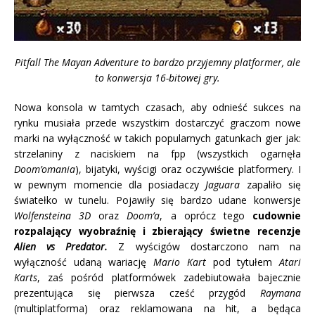
Pitfall The Mayan Adventure to bardzo przyjemny platformer, ale
to konwersja 16-bitowej gry.
Nowa konsola w tamtych czasach, aby odnieść sukces na
rynku musiała przede wszystkim dostarczyć graczom nowe
marki na wyłączność w takich popularnych gatunkach gier jak:
strzelaniny z naciskiem na fpp (wszystkich ogarnęła
Doom’omania
), bijatyki, wyścigi oraz oczywiście platformery. I
w pewnym momencie dla posiadaczy
Jaguara
zapaliło się
światełko w tunelu. Pojawiły się bardzo udane konwersje
Wolfensteina 3D
oraz
Doom’a
, a oprócz tego
cudownie
rozpalający wyobraźnię i zbierający świetne recenzje
Alien vs Predator.
Z wyścigów dostarczono nam na
wyłączność udaną wariację
Mario Kart
pod tytułem
Atari
Karts
, zaś pośród platformówek zadebiutowała bajecznie
prezentująca się pierwsza cześć przygód
Raymana
(multiplatforma) oraz reklamowana na hit, a będąca