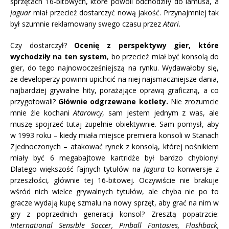
sprzętach 16-bitowych, które powoli odchodziły do lamusa, a
Jaguar
miał przecież dostarczyć nową jakość. Przynajmniej tak
był szumnie reklamowany swego czasu przez
Atari.
Czy dostarczył?
Ocenię z perspektywy gier, które
wychodziły na ten system
, bo przecież miał być konsolą do
gier, do tego najnowocześniejszą na rynku. Wydawałoby się,
że developerzy powinni upichcić na niej najsmaczniejsze dania,
najbardziej grywalne hity, porażające oprawą graficzną, a co
przygotowali?
Głównie odgrzewane kotlety.
Nie zrozumcie
mnie źle kochani
Atarowcy
, sam jestem jednym z was, ale
muszę spojrzeć tutaj zupełnie obiektywnie. Sam pomysł, aby
w 1993 roku – kiedy miała miejsce premiera konsoli w Stanach
Zjednoczonych – atakować rynek z konsolą, której nośnikiem
miały być 6 megabajtowe kartridże był bardzo chybiony!
Dlatego większość fajnych tytułów na
Jagura
to konwersje z
przeszłości, głównie tej 16-bitowej. Oczywiście nie brakuje
wśród nich wielce grywalnych tytułów, ale chyba nie po to
gracze wydają kupę szmalu na nowy sprzęt, aby grać na nim w
gry z poprzednich generacji konsol? Zresztą popatrzcie:
International Sensible Soccer, Pinball Fantasies, Flashback,