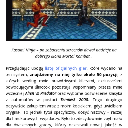
Kasumi Ninja – po zobaczeniu screenów dawał nadzieję na
dobrego klona Mortal Kombat…
Przeglądając ubogą
listę oficjalnych gier
, które wydano na
ten system,
znajdziemy na niej tylko około 50 pozycji
, z
których według mnie prawdziwymi killerami, exclusive’ami
powodującymi ślinotok pozostają wspomniany przeze mnie
wcześniej
Alien vs Predator
oraz wyborne odświeżenie klasyka
z automatów w postaci
Tempest 2000
.
Tego drugiego
oczywiście zakupiłem wraz z moim kociakiem, gdyż uwielbiam
oryginał. To jednak tytuł specyficzny, dosyć niszowy – raczej
dla hardkorowych wyjadaczy. Było to zdecydowanie zbyt mało
dla ówczesnych graczy, którzy oczekiwali nowej jakość w