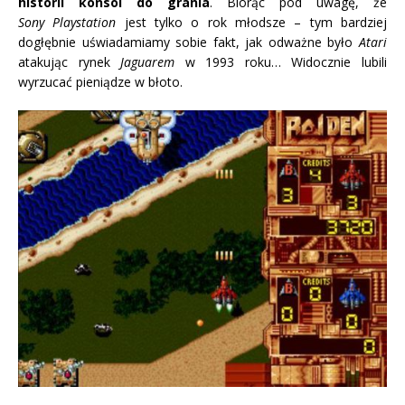
historii konsol do grania
. Biorąc pod uwagę, że
Sony
Playstation
jest tylko o rok młodsze – tym bardziej
dogłębnie uświadamiamy sobie fakt, jak odważne było
Atari
atakując rynek
Jaguarem
w 1993 roku… Widocznie lubili
wyrzucać pieniądze w błoto.