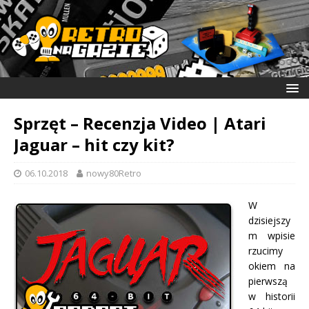
Sprzęt – Recenzja Video | Atari
Jaguar – hit czy kit?
06.10.2018
nowy80Retro
W
dzisiejszy
m wpisie
rzucimy
okiem na
pierwszą
w historii