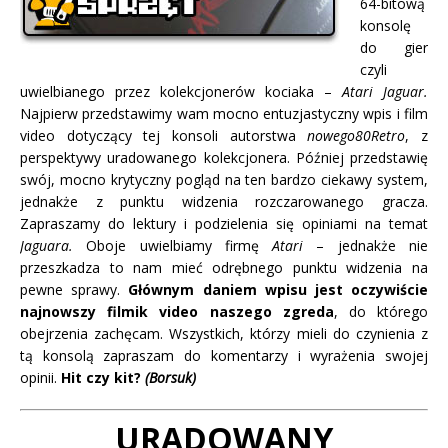
64-bitową
konsolę
do gier
czyli
uwielbianego przez kolekcjonerów kociaka –
Atari Jaguar.
Najpierw przedstawimy wam mocno entuzjastyczny wpis i film
video dotyczący tej konsoli autorstwa
nowego80Retro
, z
perspektywy uradowanego kolekcjonera. Później przedstawię
swój, mocno krytyczny pogląd na ten bardzo ciekawy system,
jednakże z punktu widzenia rozczarowanego gracza.
Zapraszamy do lektury i podzielenia się opiniami na temat
Jaguara.
Oboje uwielbiamy firmę
Atari
– jednakże nie
przeszkadza to nam mieć odrębnego punktu widzenia na
pewne sprawy.
Głównym daniem wpisu jest oczywiście
najnowszy filmik video naszego zgreda
, do którego
obejrzenia zachęcam. Wszystkich, którzy mieli do czynienia z
tą konsolą zapraszam do komentarzy i wyrażenia swojej
opinii.
Hit czy kit?
(Borsuk)
URADOWANY