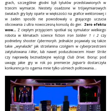
grach, szczególnie głodni byli tytułów przedstawionych w
trzecim wymiarze. Niestety osadzone w trójwymiarowych
światach gry były oparte w większości na grafice wektorowej i
w żaden sposób nie powodowały u grającego uczucia
obcowania z ultra nowoczesną konsolą do gier.
Zero efektu
wow…
Z ciepłym przyjęciem spotkał się symulator wielkiego
robota w klimatach science fiction
Iron Soldier 1 i 2
czy
podniebny shooter
Cybermorph.
Jednakże pojawiały się także
takie „wynalazki” jak strzelanina czołgiem w cyberprzestrzeni
zatytułowana
I-War
, lub nawet poduszkowcem
Hover Strike
czy naprawdę beznadziejne wyścigi
Club Drive.
Biorąc pod
uwagę jakie gry w rok po premierze
Jaguar’a
dostarczyła
konkurencja to ogarnia mnie tylko uśmiech politowania…