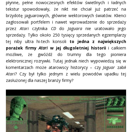
płynne, pełne nowoczesnych efektów świetlnych i ładnych
tekstur spowodowały, że nikt nie chciał już patrzeć na
brzydotę jaguarowych, głównie wektorowych światów. Klienci
zagłosowali portfelem i nawet wprowadzenie do sprzedaży
przez
Atari
czytnika
CD
do
Jaguara
nie uratowało jego
sprzedaży. Tylko około 250 tysięcy sprzedanych egzemplarzy
tej niby ultra hi-tech konsoli
to jedna z największych
porażek firmy
Atari
w jej długoletniej historii
i całkiem
możliwe, że gwóźdź do trumny dla tego pioniera
elektronicznej rozrywki. Tutaj jednak niech wypowiedzą się w
komentarzach może atarowscy historycy – czy
Jaguar
zabił
Atari
? Czy był tylko jednym z wielu powodów upadku tej
zasłużonej dla naszej branży firmy?