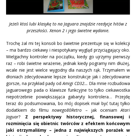
Jeżeli ktoś lubi klasykę to na Jaguara znajdzie reedycje hitów z
przeszłości. Xenon 2 i jego świetne wydanie.
Trochę żal mi tej konsoli bo świetnie prezentuje się w kolekcji
– ma bardzo ciekawy i niespotykany wygląd przyciągający oko.
Wielgachny kontroler na początku, kiedy go ujrzymy pierwszy
raz – robi świetne wrażenie, jednak kiedy pogramy nim dłużej,
wcale nie jest wielce wygodny dla naszych rąk. Trzymałem w
dłoniach zdecydowanie lepsze konstrukcje jak i zdecydowanie
gorsze, na przykład pady od
Amigi CD32…
Dla mnie rozbudowa
jaguarowego pada o klawisze funkcyjne to tylko ciekawostka
niepotrzebnie powiększająca gabaryty kontrolera… Przejdę
teraz do podsumowania, bo mój dopisek miał być tutaj tylko
dodatkiem do filmu
nowego80Retro
– jak oceniam
Atari
Jaguar
?
Z perspektywy historycznej, finansowej i
rozminięcia się obietnic twórców z efektem końcowym
jaki otrzymaliśmy – jedna z największych porażek w