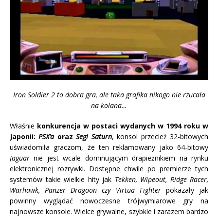
Iron Soldier 2 to dobra gra, ale taka grafika nikogo nie rzucała
na kolana…
Właśnie
konkurencja w postaci wydanych w 1994 roku w
Japonii:
PSX’a
oraz
Segi Saturn
, konsol przecież 32-bitowych
uświadomiła graczom, że ten reklamowany jako 64-bitowy
Jaguar
nie jest wcale dominującym drapieżnikiem na rynku
elektronicznej rozrywki. Dostępne chwile po premierze tych
systemów takie wielkie hity jak
Tekken, Wipeout, Ridge Racer,
Warhawk, Panzer Dragoon czy Virtua Fighter
pokazały jak
powinny wyglądać nowoczesne trójwymiarowe gry na
najnowsze konsole. Wielce grywalne, szybkie i zarazem bardzo