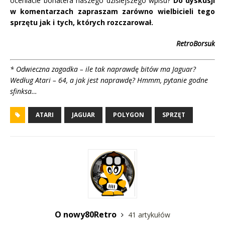
oceniacie bohatera naszego dzisiejszego wpisu?
Do dyskusji
w komentarzach zapraszam zarówno wielbicieli tego
sprzętu jak i tych, których rozczarował.
RetroBorsuk
* Odwieczna zagadka – ile tak naprawdę bitów ma Jaguar?
Według Atari – 64, a jak jest naprawdę? Hmmm, pytanie godne
sfinksa…
ATARI
JAGUAR
POLYGON
SPRZĘT
O nowy80Retro
41 artykułów