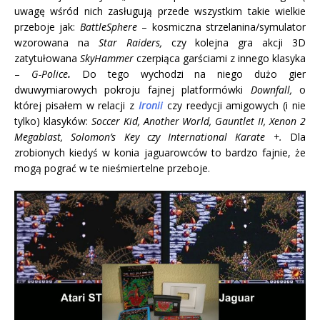
uwagę wśród nich zasługują przede wszystkim takie wielkie
przeboje jak:
BattleSphere
– kosmiczna strzelanina/symulator
wzorowana na
Star Raiders,
czy kolejna gra akcji 3D
zatytułowana
SkyHammer
czerpiąca garściami z innego klasyka
–
G-Police
.
Do tego wychodzi na niego dużo gier
dwuwymiarowych pokroju fajnej platformówki
Downfall,
o
której pisałem w relacji z
Ironii
czy reedycji amigowych (i nie
tylko) klasyków:
Soccer Kid, Another World, Gauntlet II, Xenon 2
Megablast, Solomon’s Key czy International Karate +.
Dla
zrobionych kiedyś w konia jaguarowców to bardzo fajnie, że
mogą pograć w te nieśmiertelne przeboje.