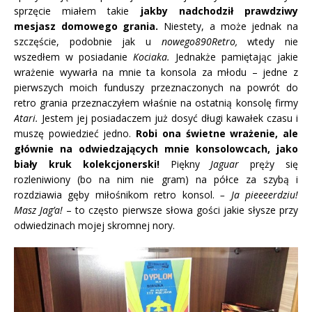
sprzęcie miałem takie
jakby nadchodził prawdziwy
mesjasz domowego grania.
Niestety, a może jednak na
szczęście, podobnie jak u
nowego890Retro,
wtedy nie
wszedłem w posiadanie
Kociaka.
Jednakże pamiętając jakie
wrażenie wywarła na mnie ta konsola za młodu – jedne z
pierwszych moich funduszy przeznaczonych na powrót do
retro grania przeznaczyłem właśnie na ostatnią konsolę firmy
Atari.
Jestem jej posiadaczem już dosyć długi kawałek czasu i
muszę powiedzieć jedno.
Robi ona świetne wrażenie, ale
głównie na odwiedzających mnie konsolowcach, jako
biały kruk kolekcjonerski!
Piękny
Jaguar
pręży się
rozleniwiony (bo na nim nie gram) na półce za szybą i
rozdziawia gęby miłośnikom retro konsol.
– Ja pieeeerdziu!
Masz Jag’a!
– to często pierwsze słowa gości jakie słysze przy
odwiedzinach mojej skromnej nory.