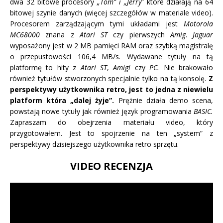
dwa 32 bitowe procesory
„Tom” i „Jerry
” które działają na 64
bitowej szynie danych (więcej szczegółów w materiale video).
Procesorem zarządzającym tymi układami jest
Motorola
MC68000
znana z
Atari ST
czy pierwszych
Amig
.
Jaguar
wyposażony jest w 2 MB pamięci RAM oraz szybką magistralę
o przepustowości 106,4 MB/s. Wydawane tytuły na tą
platformę to hity z
Atari ST
,
Amigi
czy
PC.
Nie brakowało
również tytułów stworzonych specjalnie tylko na tą konsolę.
Z
perspektywy użytkownika retro, jest to jedna z niewielu
platform która „dalej żyje”.
Prężnie działa demo scena,
powstają nowe tytuły jak również język programowania
BASIC.
Zapraszam do obejrzenia materiału video, który
przygotowałem. Jest to spojrzenie na ten „system” z
perspektywy dzisiejszego użytkownika retro sprzętu.
VIDEO RECENZJA