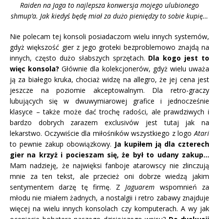
Raiden na Jaga to najlepsza konwersja mojego ulubionego
shmup’a. Jak kiedyś będę miał za dużo pieniędzy to sobie kupię…
Nie polecam tej konsoli posiadaczom wielu innych systemów,
gdyż większość gier z jego groteki bezproblemowo znajdą na
innych, często dużo słabszych sprzętach.
Dla kogo jest to
więc konsola?
Głównie dla kolekcjonerów, gdyż wielu uważa
ją za białego kruka, chociaż widzę na allegro, że jej cena jest
jeszcze na poziomie akceptowalnym. Dla retro-graczy
lubujących się w dwuwymiarowej grafice i jednocześnie
klasyce – także może dać trochę radości, ale prawdziwych i
bardzo dobrych zarazem exclusivów jest tutaj jak na
lekarstwo. Oczywiście dla miłośników wszystkiego z logo
Atari
to pewnie zakup obowiązkowy.
Ja kupiłem ją dla czterech
gier na krzyż i pocieszam się, że był to udany zakup…
Mam nadzieję, że najwięksi fanboje atarowscy nie zlinczują
mnie za ten tekst, ale przecież oni dobrze wiedzą jakim
sentymentem darzę tę firmę. Z
Jaguarem
wspomnień za
młodu nie miałem żadnych, a nostalgii i retro zabawy znajduje
więcej na wielu innych konsolach czy komputerach. A wy jak