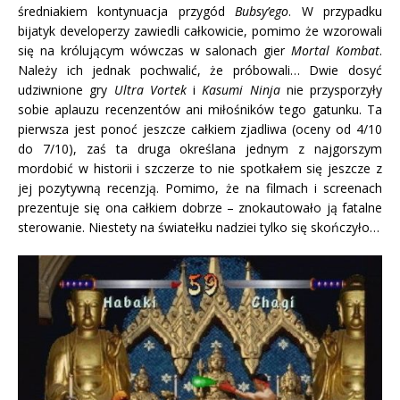
średniakiem kontynuacja przygód
Bubsy’ego
. W przypadku
bijatyk developerzy zawiedli całkowicie, pomimo że wzorowali
się na królującym wówczas w salonach gier
Mortal Kombat
.
Należy ich jednak pochwalić, że próbowali… Dwie dosyć
udziwnione gry
Ultra Vortek
i
Kasumi Ninja
nie przysporzyły
sobie aplauzu recenzentów ani miłośników tego gatunku. Ta
pierwsza jest ponoć jeszcze całkiem zjadliwa (oceny od 4/10
do 7/10), zaś ta druga określana jednym z najgorszym
mordobić w historii i szczerze to nie spotkałem się jeszcze z
jej pozytywną recenzją. Pomimo, że na filmach i screenach
prezentuje się ona całkiem dobrze – znokautowało ją fatalne
sterowanie. Niestety na światełku nadziei tylko się skończyło…