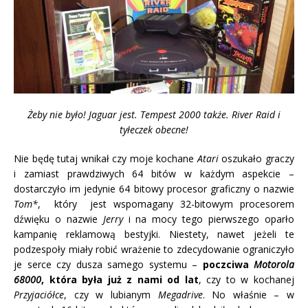
Żeby nie było! Jaguar jest. Tempest 2000 także. River Raid i
tyłeczek obecne!
Nie będę tutaj wnikał czy moje kochane
Atari
oszukało graczy
i zamiast prawdziwych 64 bitów w każdym aspekcie –
dostarczyło im jedynie 64 bitowy procesor graficzny o nazwie
Tom*
, który jest wspomagany 32-bitowym procesorem
dźwięku o nazwie
Jerry
i na
mocy tego pierwszego oparło
kampanię reklamową bestyjki. Niestety, nawet jeżeli te
podzespoły miały robić wrażenie to zdecydowanie ograniczyło
je serce czy dusza samego systemu –
poczciwa
Motorola
68000
, która była już z nami od lat
, czy to w kochanej
Przyjaciółce
, czy w lubianym
Megadrive
. No właśnie – w