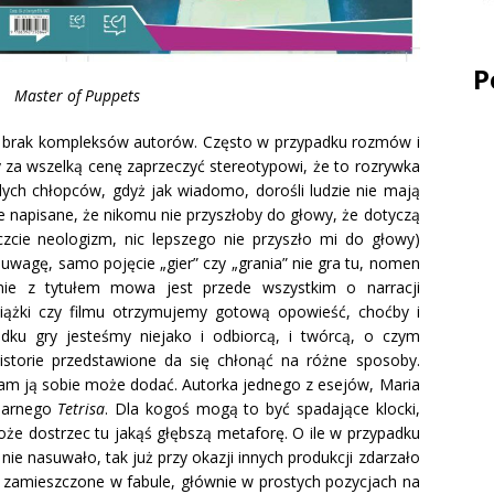
P
Master of Puppets
st brak kompleksów autorów. Często w przypadku rozmów i
y za wszelką cenę zaprzeczyć stereotypowi, że to rozrywka
ych chłopców, gdyż jak wiadomo, dorośli ludzie nie mają
le napisane, że nikomu nie przyszłoby do głowy, że dotyczą
zcie neologizm, nic lepszego nie przyszło mi do głowy)
 uwagę, samo pojęcie „gier” czy „grania” nie gra tu, nomen
nie z tytułem mowa jest przede wszystkim o narracji
siążki czy filmu otrzymujemy gotową opowieść, choćby i
adku gry jesteśmy niejako i odbiorcą, i twórcą, o czym
istorie przedstawione da się chłonąć na różne sposoby.
sam ją sobie może dodać. Autorka jednego z esejów, Maria
ndarnego
Tetrisa
. Dla kogoś mogą to być spadające klocki,
że dostrzec tu jakąś głębszą metaforę. O ile w przypadku
ie nasuwało, tak już przy okazji innych produkcji zdarzało
e zamieszczone w fabule, głównie w prostych pozycjach na