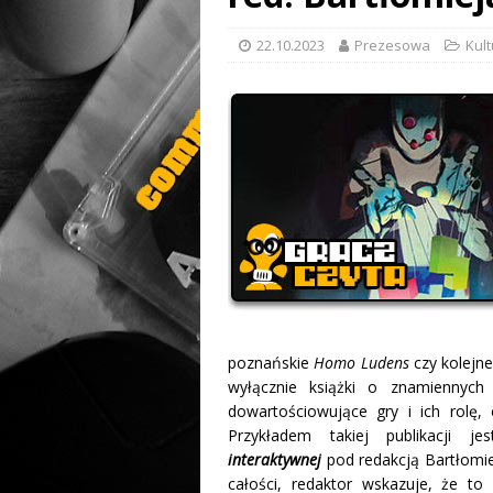
22.10.2023
Prezesowa
Kul
poznańskie
Homo Ludens
czy kolejn
wyłącznie książki o znamiennych
dowartościowujące gry i ich rolę,
Przykładem takiej publikacji 
interaktywnej
pod redakcją Bartłomie
całości, redaktor wskazuje, że to