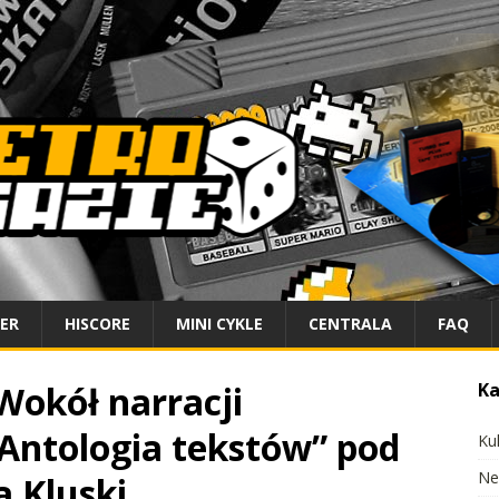
IER
HISCORE
MINI CYKLE
CENTRALA
FAQ
Wokół narracji
Ka
 Antologia tekstów” pod
Ku
Ne
a Kluski