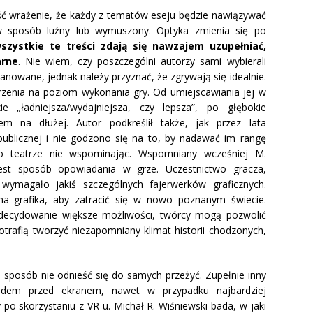
eść wrażenie, że każdy z tematów eseju będzie nawiązywać
w sposób luźny lub wymuszony. Optyka zmienia się po
szystkie te treści zdają się nawzajem uzupełniać,
arne
. Nie wiem, czy poszczególni autorzy sami wybierali
lanowane, jednak należy przyznać, że zgrywają się idealnie.
zenia na poziom wykonania gry. Od umiejscawiania jej w
ie „ładniejsza/wydajniejsza, czy lepsza”, po głębokie
em na dłużej. Autor podkreślił także, jak przez lata
ublicznej i nie godzono się na to, by nadawać im rangę
 teatrze nie wspominając. Wspomniany wcześniej M.
jest sposób opowiadania w grze. Uczestnictwo gracza,
wymagało jakiś szczególnych fajerwerków graficznych.
lna grafika, aby zatracić się w nowo poznanym świecie.
zdecydowanie większe możliwości, twórcy mogą pozwolić
otrafią tworzyć niezapomniany klimat historii chodzonych,
ie sposób nie odnieść się do samych przeżyć. Zupełnie inny
adem przed ekranem, nawet w przypadku najbardziej
y po skorzystaniu z VR-u. Michał R. Wiśniewski bada, w jaki