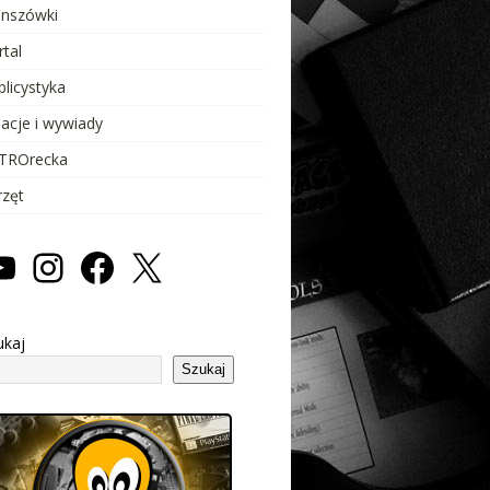
anszówki
rtal
blicystyka
lacje i wywiady
TROrecka
rzęt
ukaj
Szukaj