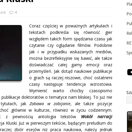
Pl
tura
4
Po
Pu
Coraz częściej w poważnych artykułach i
tekstach podkreśla się równość gier
Re
względem takich form spędzania czasu jak
RE
czytanie czy oglądanie filmów. Podobnie
jak i w przypadku wskazanych mediów,
Sp
można bezrefleksyjnie się bawić, ale także
doświadczać całej gamy emocji oraz
przemyśleń. Jak dotąd naukowe publikacje
o grach są raczej niszowe,
choć ostatnimi
czasy następuje tendencja wzrostowa.
Wymienić warto choćby czasopismo
Sz
e publikacje doktoratów o tematyce nam bliskiej. To już nie
 tytułach, jak
Zabawa w zabijanie
, ale także pozycje
 choć głównie w kulturze, również w życiu codziennym.
jest z pewnością antologia tekstów
Wokół narracji
ja Kluski. Już w pierwszym tekście, będącym preludium do
 raczej zbiór esejów niż praca naukowa, należy jednak