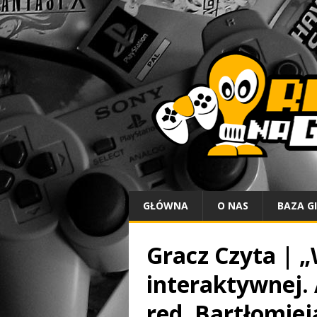
GŁÓWNA
O NAS
BAZA G
Gracz Czyta | „
interaktywnej.
red. Bartłomiej