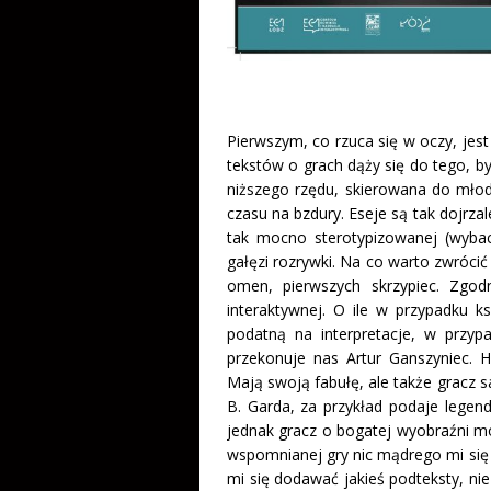
Pierwszym, co rzuca się w oczy, je
tekstów o grach dąży się do tego, b
niższego rzędu, skierowana do młod
czasu na bzdury. Eseje są tak dojrza
tak mocno sterotypizowanej (wybac
gałęzi rozrywki. Na co warto zwrócić
omen, pierwszych skrzypiec. Zgod
interaktywnej. O ile w przypadku k
podatną na interpretacje, w przyp
przekonuje nas Artur Ganszyniec. H
Mają swoją fabułę, ale także gracz 
B. Garda, za przykład podaje lege
jednak gracz o bogatej wyobraźni mo
wspomnianej gry nic mądrego mi się n
mi się dodawać jakieś podteksty, ni