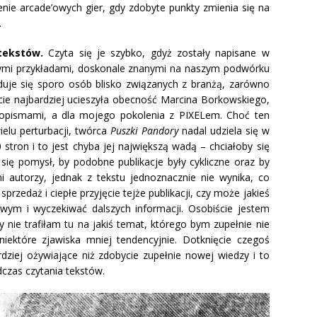
enie arcade’owych gier, gdy zdobyte punkty zmienia się na
.
tekstów.
Czyta się je szybko, gdyż zostały napisane w
nymi przykładami, doskonale znanymi na naszym podwórku
uje się sporo osób blisko związanych z branżą, zarówno
cie najbardziej ucieszyła obecność Marcina Borkowskiego,
sopismami, a dla mojego pokolenia z PIXELem. Choć ten
ielu perturbacji, twórca
Puszki Pandory
nadal udziela się w
 stron i to jest chyba jej największą wadą – chciałoby się
ł się pomysł, by podobne publikacje były cykliczne oraz by
ni autorzy, jednak z tekstu jednoznacznie nie wynika, co
przedaż i ciepłe przyjęcie tejże publikacji, czy może jakieś
liwym i wyczekiwać dalszych informacji. Osobiście jestem
 nie trafiłam tu na jakiś temat, którego bym zupełnie nie
iektóre zjawiska mniej tendencyjnie. Dotknięcie czegoś
iej ożywiające niż zdobycie zupełnie nowej wiedzy i to
czas czytania tekstów.