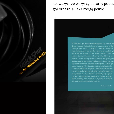
zauważyć, że wszyscy autorzy podes
gry oraz rolę, jaką mogą pełnić.