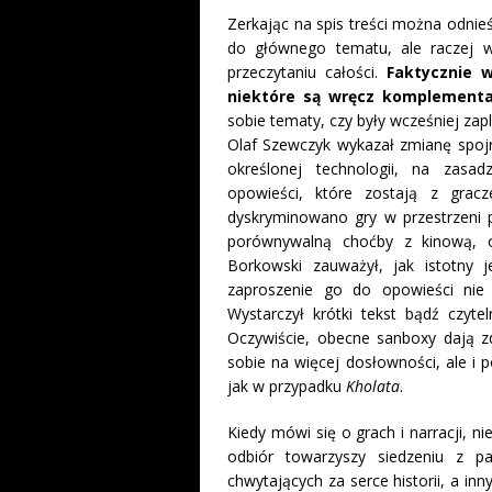
Zerkając na spis treści można odni
do głównego tematu, ale raczej 
przeczytaniu całości.
Faktycznie w
niektóre są wręcz komplement
sobie tematy, czy były wcześniej zap
Olaf Szewczyk wykazał zmianę spojr
określonej technologii, na zasadz
opowieści, które zostają z gracz
dyskryminowano gry w przestrzeni p
porównywalną choćby z kinową, o
Borkowski zauważył, jak istotny 
zaproszenie go do opowieści nie 
Wystarczył krótki tekst bądź czyte
Oczywiście, obecne sanboxy dają 
sobie na więcej dosłowności, ale i p
jak w przypadku
Kholata
.
Kiedy mówi się o grach i narracji, n
odbiór towarzyszy siedzeniu z p
chwytających za serce historii, a inn