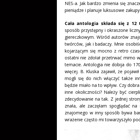
NES-a. Jak bardzo zmienia się znacz
pieniądze i planuje luksusowe zakupy
Cała antologia składa się z 12 
sposób przystępny i okraszone licz
giereczkowym. Wśród autorów znajd
twórców, jak i badaczy. Mnie osobiś
kojarzącym się mocno z retro cza
ostatni nie zdołał przetrwać mimo w
temacie. Antologia nie dobija do 170
więcej. B. Kluska zajawił, że pojawi
mogli się do nich włączyć także in
będzie miało na to wpływ. Czy dobra s
inne okoliczności? Należy być cierp
zdecydowanie na tak. Z jednej strony
znała, ale zaczęłam spoglądać na n
znajomego w inny sposób bywa bardz
wrażenie często mi towarzyszyło pod