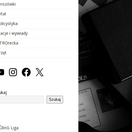
anszówki
rtal
blicystyka
lacje i wywiady
TROrecka
rzęt
ukaj
Szukaj