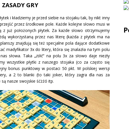
ZASADY GRY
ek i kładziemy je przed siebie na stojaku tak, by nikt inny
i przejść przez środkowe pole. Każde kolejne słowo musi w
P
ą z już położonych płytek. Za każde słowo otrzymujemy
dą wykorzystaną przez nas literę (każda z płytek ma na
planszy znajdują się też specjalne pola dające dodatkowe
 madyfikator 3x do litery, która się znalazła na tym polu
 nas słowa. Taka „
żółć
” na polu 3x za słowo daje niezły
y wszystkie płytki z naszego stojaka (co za często się
ejny bonus punktowy w postaci 50 pkt. W polskiej wersji
ry, a 2 to blanki (to taki joker, który zagra dla nas za
 są nasze swojskie śćżźó itp.