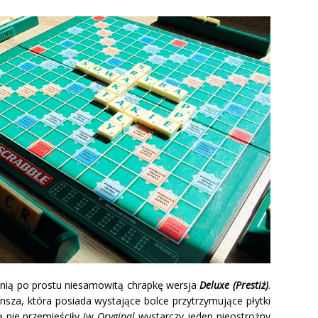
 nią po prostu niesamowitą chrapkę wersja
Deluxe (Prestiż)
.
nsza, która posiada wystające bolce przytrzymujące płytki
ię nie przemieściły (w
Oryginal
wystarczy jeden nieostrożny