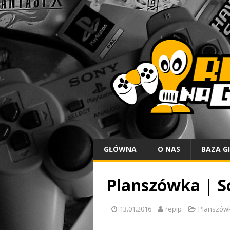
GŁÓWNA
O NAS
BAZA G
Planszówka | S
13.01.2016
repip
Planszów