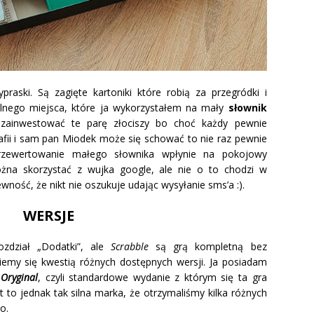
aski. Są zagięte kartoniki które robią za przegródki i
olnego miejsca, które ja wykorzystałem na mały
słownik
zainwestować te parę złociszy bo choć każdy pewnie
rafii i sam pan Miodek może się schować to nie raz pewnie
 przewertowanie małego słownika wpłynie na pokojowy
ożna skorzystać z wujka google, ale nie o to chodzi w
ość, że nikt nie oszukuje udając wysyłanie sms’a :).
WERSJE
zdział „Dodatki”, ale
Scrabble
są grą kompletną bez
emy się kwestią różnych dostępnych wersji. Ja posiadam
ę
Oryginal
, czyli standardowe wydanie z którym się ta gra
t to jednak tak silna marka, że otrzymaliśmy kilka różnych
o.