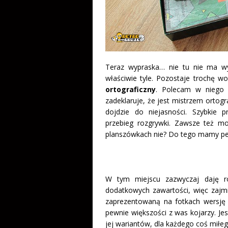
Teraz wypraska… nie tu nie ma wypr
właściwie tyle. Pozostaje trochę w
ortograficzny
. Polecam w niego 
zadeklaruje, że jest mistrzem ortog
dojdzie do niejasności. Szybkie
przebieg rozgrywki. Zawsze też m
planszówkach nie? Do tego mamy pewn
W tym miejscu zazwyczaj daję ro
dodatkowych zawartości, więc zajmi
zaprezentowaną na fotkach wersj
pewnie większości z was kojarzy. Jes
jej wariantów, dla każdego coś miłeg