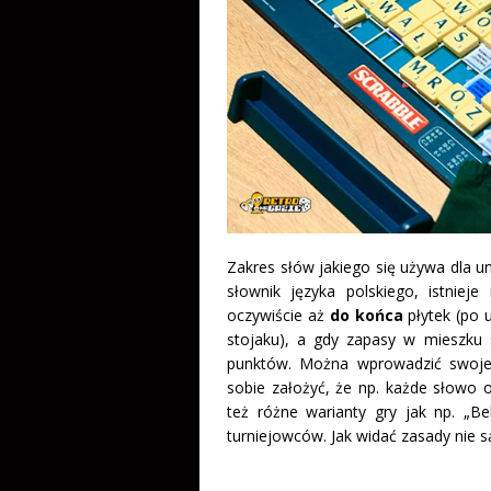
Zakres słów jakiego się używa dla un
słownik języka polskiego, istnieje
oczywiście aż
do końca
płytek (po 
stojaku), a gdy zapasy w mieszku s
punktów. Można wprowadzić swo
sobie założyć, że np. każde słowo 
też różne warianty gry jak np. „Be
turniejowców. Jak widać zasady nie s