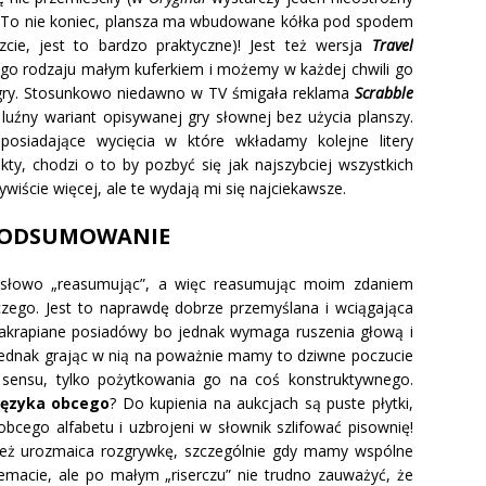
). To nie koniec, plansza ma wbudowane kółka pod spodem
zcie, jest to bardzo praktyczne)! Jest też wersja
Travel
ego rodzaju małym kuferkiem i możemy w każdej chwili go
gry. Stosunkowo niedawno w TV śmigała reklama
Scrabble
o luźny wariant opisywanej gry słownej bez użycia planszy.
posiadające wycięcia w które wkładamy kolejne litery
ty, chodzi o to by pozbyć się jak najszybciej wszystkich
czywiście więcej, ale te wydają mi się najciekawsze.
ODSUMOWANIE
 słowo „reasumując”, a więc reasumując moim zdaniem
iczego. Jest to naprawdę dobrze przemyślana i wciągająca
 zakrapiane posiadówy bo jednak wymaga ruszenia głową i
Jednak grając w nią na poważnie mamy to dziwne poczucie
sensu, tylko pożytkowania go na coś konstruktywnego.
języka obcego
? Do kupienia na aukcjach są puste płytki,
obcego alfabetu i uzbrojeni w słownik szlifować pisownię!
ż urozmaica rozgrywkę, szczególnie gdy mamy wspólne
temacie, ale po małym „riserczu” nie trudno zauważyć, że