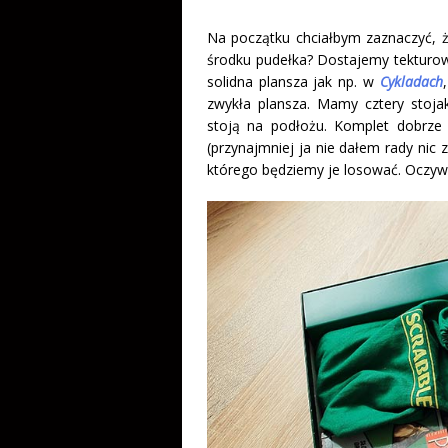
Na początku chciałbym zaznaczyć, 
środku pudełka? Dostajemy tekturową
solidna plansza jak np. w
Cykladach
zwykła plansza. Mamy cztery stojak
stoją na podłożu. Komplet dobrze 
(przynajmniej ja nie dałem rady nic 
którego będziemy je losować. Oczywi