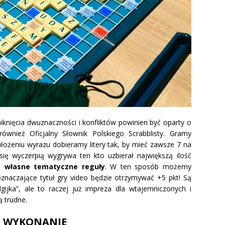
iknięcia dwuznaczności i konfliktów powinien być oparty o
 również Oficjalny Słownik Polskiego Scrabblisty. Gramy
ułożeniu wyrazu dobieramy litery tak, by mieć zawsze 7 na
ię wyczerpią wygrywa ten kto uzbierał największą ilość
je
własne tematyczne reguły
. W ten sposób możemy
oznaczające tytuł gry video będzie otrzymywać +5 pkt! Są
lgijka”, ale to raczej już impreza dla wtajemniczonych i
ą trudne.
WYKONANIE