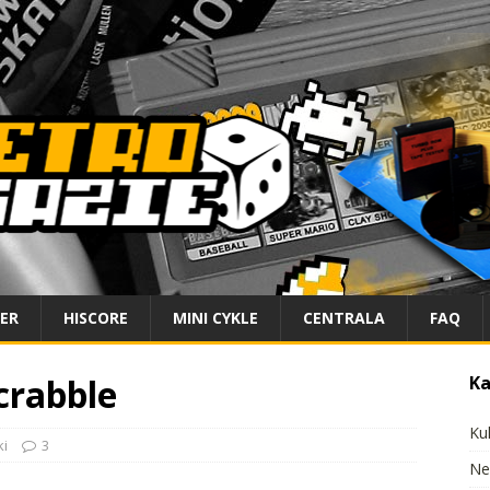
IER
HISCORE
MINI CYKLE
CENTRALA
FAQ
crabble
Ka
Ku
ki
3
Ne