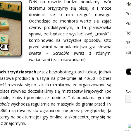
Dziś na ruszcie bardzo popularny twór
Pl
któremu przyjrzymy się bliżej, a i może
Po
dowiecie się o nim czegoś nowego.
Odchodząc od monitora warto się zająć
Pu
czymś produktywnym, a ta planszówka
Re
sprawi, że będziecie wysilać swój „musk” i
kombinować na wszystkie sposoby. Oto
RE
przed wami najpopularniejsza gra słowna
Sp
świata –
Scrabble
(wraz z różnymi
wariantami i zastosowaniami).
ach trzydziestych
przez bezrobotnego architekta, jednak
 masowa produkcja ruszyła na przełomie lat 40/50 i biznes
łość rozrosła się do takich rozmiarów, że organizowane są
olsce również doczekaliśmy się mistrzostw krajowych (od
Sz
bble, kluby i pomniejsze turnieje. Tak popularna gra nie
abble
wychodzą regularnie na maszynki do grania przed TV
0 i są również do ogrania on-line przez przeglądarkę. Ja
ucamy na bok turnieje i gry on-line, a skoncentrujemy się na
 z znajomymi.