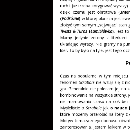
ruch i już trzeba korygować wyrazy
dzięki czemu jest obrotowa (uwier
(
Podróżne
)
w której plansza jest sw
złożyć tym samym „sejwując” stan 
Twists & Turns
(
ŁamiSłówka
)
, jest t
Mamy jedynie żetony z literkami 
układając wyrazy. Nie gramy na punk
liter. To by było na tyle, jest tego o
P
Czas na popularne w tym miejscu
fenomen
Scrabble
nie wziął się z n
gra. Generalnie nie polecam jej na
kombinowania na wszystkie strony. 
nie marnowania czasu na coś bez 
Myśleliście o
Scrabble
jak
o nauce 
które możemy przerobić na litery z 
Motyw tematycznego bonusu równie
zainteresowania. Jestem laikiem w 