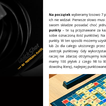
Na początek
wybieramy losowo 7 płyt
ich nie widział. Pierwsze słowo mus
swoim składzie posiadać choć jedn
punkty
– te są przyznawane za każ
sobie oznaczoną ilość punktów). Na 
punkty. W ten sposób możemy uzyskać
lub 2x dla całego ułożonego przez
zastrzyk punktowy. Gdy wykorzystam
raczej nie zdarza) otrzymujemy kol
mamy 100 płytek z czego 98 to lite
dowolną literę), najlepiej punktowane