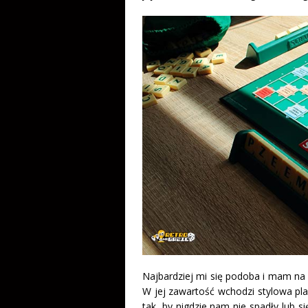
Najbardziej mi się podoba i mam na
W jej zawartość wchodzi stylowa pla
tak, by nigdzie nam nie spadły lub s