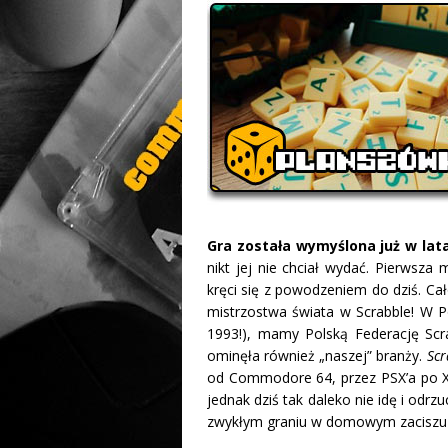
Gra została wymyślona już w lat
nikt jej nie chciał wydać. Pierwsza
kręci się z powodzeniem do dziś. Ca
mistrzostwa świata w Scrabble! W P
1993!), mamy Polską Federację Scra
ominęła również „naszej” branży.
Scr
od Commodore 64, przez PSX’a po X36
jednak dziś tak daleko nie idę i odrz
zwykłym graniu w domowym zaciszu