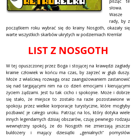
pisząc te
słowa.
Wasze
rady, by z
początkiem roku wybrać się do krainy Nosgoth, okazały się
warte wszystkich skarbów ukrytych w podziemiach Kremla!
LIST Z NOSGOTH
W tej opuszczonej przez Boga i stojącej na krawędzi zagłady
krainie człowiek w końcu ma czas, by zajrzeć w głąb duszy.
Może z właściwą rozwagą oraz zaangażowaniem zastanowić
się nad targającymi nim na co dzień emocjami i kierującymi
życiem żądzami. Jest tu tak cicho i spokojnie. Może i dobrze
się stało, że miejsce to zostało na razie pozostawione w
spokoju przez wielkie korporacje turystyczne, które mogłyby
pozbawić je całego uroku. Patrząc na los, który dotyka wiele
innych legendarnych dzisiaj obszarów, czuję pewnego rodzaju
wewnętrzny spokój, że do Nosgoth nie zmierzają jeszcze
buldożery i mający dziesiątki „genialnych” pomysłów