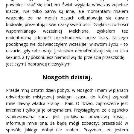
powłokę i stać się duchem. Świat wygląda wówczas zupełnie
inaczej. Nie tylko barwy są inne, ale momentami miałem
wrażenie, że na moich oczach odbudowują się dawne
budowle, prezentując swe czasy świetności. Dzięki szczodrości
wspomnianego wcześniej Melchiaha, zyskałem też
nadnaturalną zdolność przechodzenia przez kraty. Niczego
podobnego nie doświadczyłem wcześniej w swoim życiu – to
uczucie, gdy całe twoje jestestwo dematerializuje się na kilka
sekund, a ty pokonujesz niemożliwą do przejścia przeszkodę –
jest czymś naprawdę niezwykłym.
Nosgoth dzisiaj.
Przede mną ostatni dzień pobytu w Nosgoth i mam w planach
odwiedzenie mistycznej świątyni czasu, do której zaprosił
mnie dawny władca krainy – Kain. O dziwo, zaproszenie jest
imienne i tylko ja je otrzymałem. Przysiągłbym, że elegancko
zaadresowana karta jest podpisana prawdziwą krwią…
Informuje mnie ona, że będę mógł zobaczyć przeszłość w
sposób, jakiego dotąd nie znałem. Przyznam, że jestem