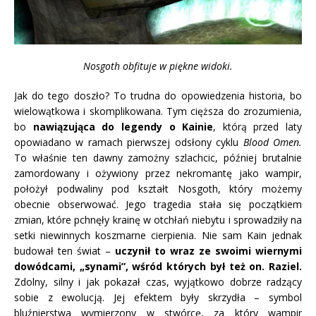
Nosgoth obfituje w piękne widoki.
Jak do tego doszło? To trudna do opowiedzenia historia, bo
wielowątkowa i skomplikowana. Tym cięższa do zrozumienia,
bo
nawiązująca do legendy o Kainie
, którą przed laty
opowiadano w ramach pierwszej odsłony cyklu
Blood Omen.
To właśnie ten dawny zamożny szlachcic, później brutalnie
zamordowany i ożywiony przez nekromantę jako wampir,
położył podwaliny pod kształt Nosgoth, który możemy
obecnie obserwować. Jego tragedia stała się początkiem
zmian, które pchnęły krainę w otchłań niebytu i sprowadziły na
setki niewinnych koszmarne cierpienia. Nie sam Kain jednak
budował ten świat –
uczynił to wraz ze swoimi wiernymi
dowódcami, „synami”, wśród których był też on. Raziel.
Zdolny, silny i jak pokazał czas, wyjątkowo dobrze radzący
sobie z ewolucją. Jej efektem były skrzydła – symbol
bluźnierstwa wymierzony w stwórcę, za który wampir