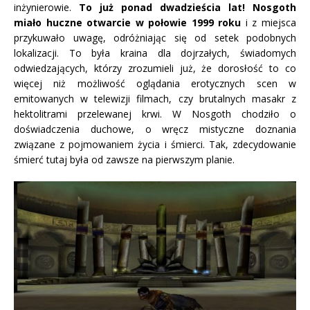
inżynierowie.
To już ponad dwadzieścia lat! Nosgoth
miało huczne otwarcie w połowie 1999 roku
i z miejsca
przykuwało uwagę, odróżniając się od setek podobnych
lokalizacji. To była kraina dla dojrzałych, świadomych
odwiedzających, którzy zrozumieli już, że dorosłość to co
więcej niż możliwość oglądania erotycznych scen w
emitowanych w telewizji filmach, czy brutalnych masakr z
hektolitrami przelewanej krwi. W Nosgoth chodziło o
doświadczenia duchowe, o wręcz mistyczne doznania
związane z pojmowaniem życia i śmierci. Tak, zdecydowanie
śmierć tutaj była od zawsze na pierwszym planie.