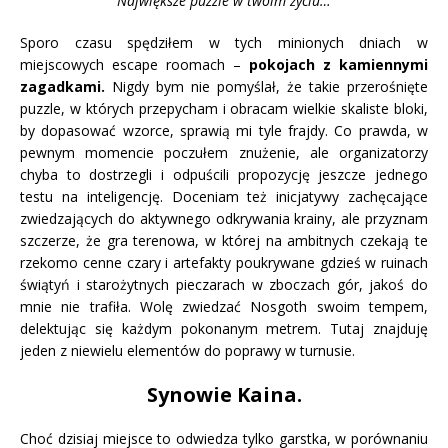
Największe puzzle w twoim życiu…
Sporo czasu spędziłem w tych minionych dniach w
miejscowych escape roomach –
pokojach z kamiennymi
zagadkami.
Nigdy bym nie pomyślał, że takie przerośnięte
puzzle, w których przepycham i obracam wielkie skaliste bloki,
by dopasować wzorce, sprawią mi tyle frajdy. Co prawda, w
pewnym momencie poczułem znużenie, ale organizatorzy
chyba to dostrzegli i odpuścili propozycję jeszcze jednego
testu na inteligencję. Doceniam też inicjatywy zachęcające
zwiedzających do aktywnego odkrywania krainy, ale przyznam
szczerze, że gra terenowa, w której na ambitnych czekają te
rzekomo cenne czary i artefakty poukrywane gdzieś w ruinach
świątyń i starożytnych pieczarach w zboczach gór, jakoś do
mnie nie trafiła. Wolę zwiedzać Nosgoth swoim tempem,
delektując się każdym pokonanym metrem. Tutaj znajduję
jeden z niewielu elementów do poprawy w turnusie.
Synowie Kaina.
Choć dzisiaj miejsce to odwiedza tylko garstka, w porównaniu