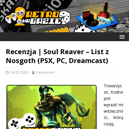
Recenzja | Soul Reaver – List z
Nosgoth (PSX, PC, Dreamcast)
14.05.2020
freelancer
Towarzys
ze, trudno
jest
wyrazić mi
wdzięczno
ść, którą
czuję,