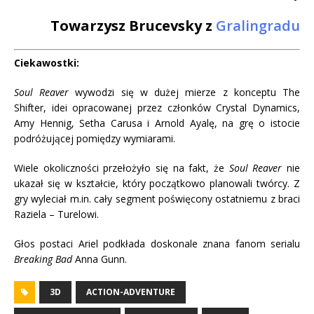
Towarzysz Brucevsky z
Gralingradu
Ciekawostki:
Soul Reaver
wywodzi się w dużej mierze z konceptu The
Shifter, idei opracowanej przez członków Crystal Dynamics,
Amy Hennig, Setha Carusa i Arnold Ayalę, na grę o istocie
podróżującej pomiędzy wymiarami.
Wiele okoliczności przełożyło się na fakt, że
Soul Reaver
nie
ukazał się w kształcie, który początkowo planowali twórcy. Z
gry wyleciał m.in. cały segment poświęcony ostatniemu z braci
Raziela – Turelowi.
Głos postaci Ariel podkłada doskonale znana fanom serialu
Breaking Bad
Anna Gunn.
3D
ACTION-ADVENTURE