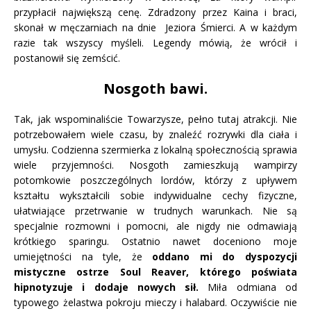
przypłacił największą cenę. Zdradzony przez Kaina i braci,
skonał w męczarniach na dnie Jeziora Śmierci. A w każdym
razie tak wszyscy myśleli. Legendy mówią, że wrócił i
postanowił się zemścić.
Nosgoth bawi.
Tak, jak wspominaliście Towarzysze, pełno tutaj atrakcji. Nie
potrzebowałem wiele czasu, by znaleźć rozrywki dla ciała i
umysłu. Codzienna szermierka z lokalną społecznością sprawia
wiele przyjemności. Nosgoth zamieszkują wampirzy
potomkowie poszczególnych lordów, którzy z upływem
kształtu wykształcili sobie indywidualne cechy fizyczne,
ułatwiające przetrwanie w trudnych warunkach. Nie są
specjalnie rozmowni i pomocni, ale nigdy nie odmawiają
krótkiego sparingu. Ostatnio nawet doceniono moje
umiejętności na tyle, że
oddano mi do dyspozycji
mistyczne ostrze Soul Reaver, którego poświata
hipnotyzuje i dodaje nowych sił.
Miła odmiana od
typowego żelastwa pokroju mieczy i halabard. Oczywiście nie