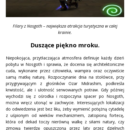
Filary z Nosgoth – największa atrakcja turystyczna w całej
krainie.
Duszące piękno mroku.
Niepokojąca, przytłaczająca atmosfera definiuje każdy dzień
pobytu w Nosgoth i sprawia, że docenia się architektoniczne
cuda, wykonane przez człowieka, wampira oraz oczywiście
samą matkę naturę. Rozpoczynanie dnia na stołówce, przy
przygrywającym z głośników Ozar Midrashim, podkreśla
krwistość, ale i ulotność serwowanych potraw. Gdy później
wychodzi się z ośrodka i rozpoczyna spacer po Nosgoth,
można wręcz utonąć w zachwycie. Interesujących lokalizacji
do odwiedzenia jest bez liku, żeby wymienić potężną cytadelę
z uśpionym od wieków mechanizmem, zatopioną fortecę,
która od dekad toczy nierówną walkę z siłami natury, czy
zimową twierdzę opuszczoną przez laty przez dzielnych