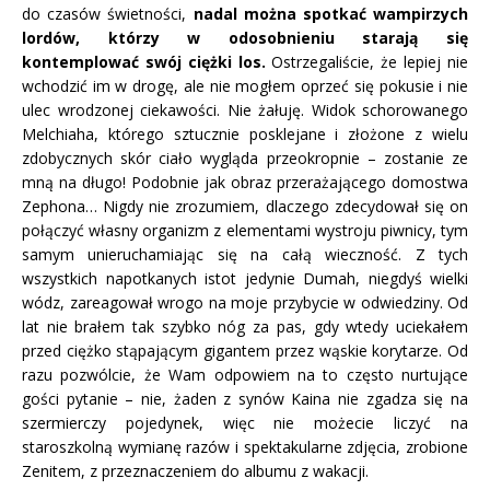
do czasów świetności,
nadal można spotkać wampirzych
lordów, którzy w odosobnieniu starają się
kontemplować swój ciężki los.
Ostrzegaliście, że lepiej nie
wchodzić im w drogę, ale nie mogłem oprzeć się pokusie i nie
ulec wrodzonej ciekawości. Nie żałuję. Widok schorowanego
Melchiaha, którego sztucznie posklejane i złożone z wielu
zdobycznych skór ciało wygląda przeokropnie – zostanie ze
mną na długo! Podobnie jak obraz przerażającego domostwa
Zephona… Nigdy nie zrozumiem, dlaczego zdecydował się on
połączyć własny organizm z elementami wystroju piwnicy, tym
samym unieruchamiając się na całą wieczność. Z tych
wszystkich napotkanych istot jedynie Dumah, niegdyś wielki
wódz, zareagował wrogo na moje przybycie w odwiedziny. Od
lat nie brałem tak szybko nóg za pas, gdy wtedy uciekałem
przed ciężko stąpającym gigantem przez wąskie korytarze. Od
razu pozwólcie, że Wam odpowiem na to często nurtujące
gości pytanie – nie, żaden z synów Kaina nie zgadza się na
szermierczy pojedynek, więc nie możecie liczyć na
staroszkolną wymianę razów i spektakularne zdjęcia, zrobione
Zenitem, z przeznaczeniem do albumu z wakacji.