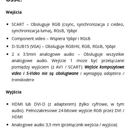
Wejścia
SCART – Obsługuje RGB (csync, synchronizacja z cvideo,
synchronizacja luma), RGsB, Ypbpr
Component video – Wspiera Ypbpr i RGsB
D-SUB15 (VGA) – Obsługuje RGBHV, RGB, RGsB, Ypbpr
2 x 3.5mm analogowe audio –
Obsługuje wszystkie
analogowe audio.
Wejście 1 może być przełączane
pomiędzy wyjściem (z AV1 / SCART)
Wejście
kompozytowe
video i S-Video nie są obsługiwane
i wymagają adaptera /
transkodera
Wyjścia
HDMI lub DVI-D (z adapterem) (tylko cyfrowe, w tym
audio).
Pełnozakresowe 24-bitowe wyjście RGB przez DVI /
HDMI
Analogowe audio 3,5 mm (przełącznik wejścia / wyjścia)