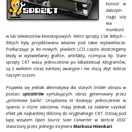
konsol w
dalszym
ciągu uży
wa
monitoró
w lub telewizorów kineskopowych. Retro sprzęty z lat 80tych –
90tych były projektowana właśnie pod takie wyświetlacze.
Podłączając je do nowych, płaskich LCD często dostrzegamy
błędy w wyświetlanej grafice, artefakty, rozmycia itp.
Stare
sprzęty CRT ważą jednocześnie po kilkadziesiąt kilogramów,
są z wiekiem coraz bardziej awaryjne i nie służą zbyt dobrze
naszym oczom.
Pojawiła się jednak alternatywa dla starych źródeł obrazu w
postaci
upscalerów
symulujących obraz generowany przez
„próżniowe bańki”. Urządzenia te działając jednocześnie w
oparciu o różne założenia, mają jednak za zadanie uzyskać
efekt jak najbardziej zbliżony do oryginalnego CRT. Dzisiaj pod
lupę wziąłem
Open Source Scan Converter
w skrócie
OSSC
stworzony przez jednego inżyniera
Markusa Hiienkari
.