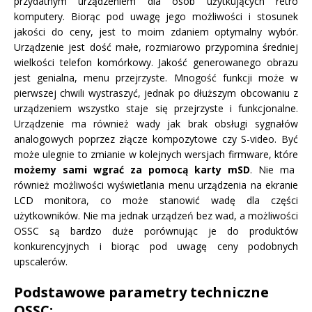
przydatnym urządzeniem dla osób użytkujących retro
komputery. Biorąc pod uwagę jego możliwości i stosunek
jakości do ceny, jest to moim zdaniem optymalny wybór.
Urządzenie jest dość małe, rozmiarowo przypomina średniej
wielkości telefon komórkowy. Jakość generowanego obrazu
jest genialna, menu przejrzyste. Mnogość funkcji może w
pierwszej chwili wystraszyć, jednak po dłuższym obcowaniu z
urządzeniem wszystko staje się przejrzyste i funkcjonalne.
Urządzenie ma również wady jak brak obsługi sygnałów
analogowych poprzez złącze kompozytowe czy S-video. Być
może ulegnie to zmianie w kolejnych wersjach firmware, które
możemy sami wgrać za pomocą karty mSD
. Nie ma
również możliwości wyświetlania menu urządzenia na ekranie
LCD monitora, co może stanowić wadę dla części
użytkowników. Nie ma jednak urządzeń bez wad, a możliwości
OSSC są bardzo duże porównując je do produktów
konkurencyjnych i biorąc pod uwagę ceny podobnych
upscalerów.
Podstawowe parametry techniczne
OSSC: