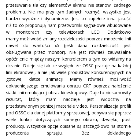
przesuwanie tła czy elementów ekranu nie stanowi żadnego
problemu. Nie ma przy tym żadnych rozmyć, wszystko jest
bardzo wyraźne i dynamiczne. Jest to zupełnie inna jakość
niż to co proponują nam przetworniki sygnałowe wbudowane
w monitorach czy telewizorach LCD. Dodatkowo
mamy możliwość zmiany rozdzielczości poprzez mnożenie linii
nawet do wartości x5 (jeśli dana rozdzielczość jest
obsługiwana przez monitor). Nie jest również zauważalne
opóźnienie między naszym kontrolerem a tym co widzimy na
ekranie. Dzieje się tak ze względu że OSSC pracuje na każdej
linii ekranowej, a nie jak wiele produktów konkurencyjnych na
gotowej klatce animacji. Mamy również możliwość
dokładniejszego emulowania obrazu CRT poprzez nałożenie
siatki linii emulującej obraz kineskopowy. Daje to niesamowity
rezultat, który mam nadzieje jest widoczny na
przedstawionym poniżej materiale video. Personalizacja profili
pod OSSC dla danej platformy sprzętowej, odbywa się poprzez
wiele funkcji dotyczących samego obrazu, dźwięku, post
produkcji. Wszystkie opcje opisane są szczegółowo na stornie
producenta sprzętu. Bez dokładnego