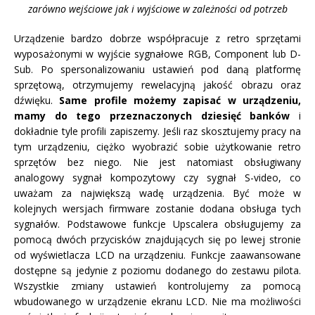
zarówno wejściowe jak i wyjściowe w zależności od potrzeb
Urządzenie bardzo dobrze współpracuje z retro sprzętami
wyposażonymi w wyjście sygnałowe RGB, Component lub D-
Sub. Po spersonalizowaniu ustawień pod daną platformę
sprzętową, otrzymujemy rewelacyjną jakość obrazu oraz
dźwięku.
Same profile możemy zapisać w urządzeniu,
mamy do tego przeznaczonych dziesięć banków
i
dokładnie tyle profili zapiszemy. Jeśli raz skosztujemy pracy na
tym urządzeniu, ciężko wyobrazić sobie użytkowanie retro
sprzętów bez niego. Nie jest natomiast obsługiwany
analogowy sygnał kompozytowy czy sygnał S-video, co
uważam za największą wadę urządzenia. Być może w
kolejnych wersjach firmware zostanie dodana obsługa tych
sygnałów. Podstawowe funkcje Upscalera obsługujemy za
pomocą dwóch przycisków znajdujących się po lewej stronie
od wyświetlacza LCD na urządzeniu. Funkcje zaawansowane
dostępne są jedynie z poziomu dodanego do zestawu pilota.
Wszystkie zmiany ustawień kontrolujemy za pomocą
wbudowanego w urządzenie ekranu LCD. Nie ma możliwości