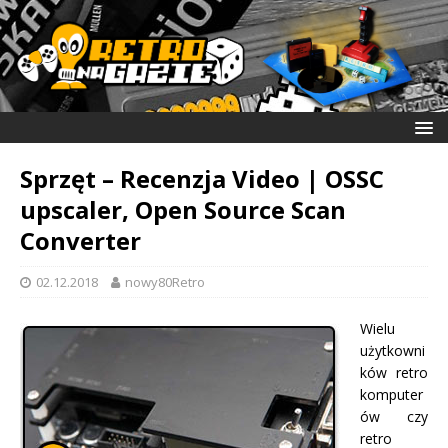
Sprzęt – Recenzja Video | OSSC
upscaler, Open Source Scan
Converter
02.12.2018
nowy80Retro
Wielu
użytkowni
ków retro
komputer
ów czy
retro