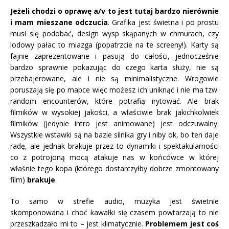
Jeżeli chodzi o oprawę a/v to jest tutaj bardzo nierównie
i mam mieszane odczucia
. Grafika jest świetna i po prostu
musi się podobać, design wysp skąpanych w chmurach, czy
lodowy pałac to miazga (popatrzcie na te screeny!). Karty są
fajnie zaprezentowane i pasują do całości, jednocześnie
bardzo sprawnie pokazując do czego karta służy, nie są
przebajerowane, ale i nie są minimalistyczne. Wrogowie
poruszają się po mapce więc możesz ich uniknąć i nie ma tzw.
random encounterów, które potrafią irytować. Ale brak
filmików w wysokiej jakości, a właściwie brak jakichkolwiek
filmików (jedynie intro jest animowane) jest odczuwalny.
Wszystkie wstawki są na bazie silnika gry i niby ok, bo ten daje
radę, ale jednak brakuje przez to dynamiki i spektakularności
co z potrojoną mocą atakuje nas w końcówce w której
właśnie tego kopa (którego dostarczyłby dobrze zmontowany
film)
brakuje
.
To samo w strefie audio, muzyka jest świetnie
skomponowana i choć kawałki się czasem powtarzają to nie
przeszkadzało mi to – jest klimatycznie.
Problemem jest coś