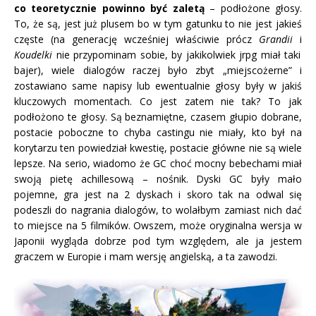
co teoretycznie powinno być zaletą
– podłożone głosy.
To, że są, jest już plusem bo w tym gatunku to nie jest jakieś
częste (na generację wcześniej właściwie prócz
Grandii
i
Koudelki
nie przypominam sobie, by jakikolwiek jrpg miał taki
bajer), wiele dialogów raczej było zbyt „miejscożerne” i
zostawiano same napisy lub ewentualnie głosy były w jakiś
kluczowych momentach. Co jest zatem nie tak? To jak
podłożono te głosy. Są beznamiętne, czasem głupio dobrane,
postacie poboczne to chyba castingu nie miały, kto był na
korytarzu ten powiedział kwestię, postacie główne nie są wiele
lepsze. Na serio, wiadomo że GC choć mocny bebechami miał
swoją pietę achillesową – nośnik. Dyski GC były mało
pojemne, gra jest na 2 dyskach i skoro tak na odwal się
podeszli do nagrania dialogów, to wolałbym zamiast nich dać
to miejsce na 5 filmików. Owszem, może oryginalna wersja w
Japonii wygląda dobrze pod tym względem, ale ja jestem
graczem w Europie i mam wersję angielską, a ta zawodzi.