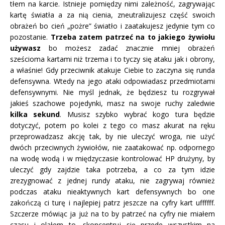
tłem na karcie. Istnieje pomiędzy nimi zależność, zagrywając
kartę światła a za nią cienia, zneutralizujesz część swoich
obrażeń bo cień „pożre” światło i zaatakujesz jedynie tym co
pozostanie.
Trzeba zatem patrzeć na to jakiego żywiołu
używasz
bo możesz zadać znacznie mniej obrażeń
sześcioma kartami niż trzema i to tyczy się ataku jak i obrony,
a właśnie! Gdy przeciwnik atakuje Ciebie to zaczyna się runda
defensywna. Wtedy na jego ataki odpowiadasz przedmiotami
defensywnymi. Nie myśl jednak, że będziesz tu rozgrywał
jakieś szachowe pojedynki, masz na swoje ruchy zaledwie
kilka sekund
. Musisz szybko wybrać kogo tura będzie
dotyczyć, potem po kolei z tego co masz akurat na ręku
przeprowadzasz akcję tak, by nie uleczyć wroga, nie użyć
dwóch przeciwnych żywiołów, nie zaatakować np. odpornego
na wodę wodą i w międzyczasie kontrolować HP drużyny, by
uleczyć gdy zajdzie taka potrzeba, a co za tym idzie
zrezygnować z jednej rundy ataku, nie zagrywaj również
podczas ataku nieaktywnych kart defensywnych bo one
zakończą ci turę i najlepiej patrz jeszcze na cyfry kart uffffff.
Szczerze mówiąc ja już na to by patrzeć na cyfry nie miałem
czasu i olałem to, skoncentruj się przede wszystkim na