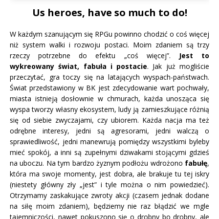
Us heroes, have so much to do!
W każdym szanującym się RPGu powinno chodzić o coś więcej
niż system walki i rozwoju postaci. Moim zdaniem są trzy
rzeczy potrzebne do efektu „coś więcej”.
Jest to
wykreowany świat, fabuła i postacie
. Jak już mogliście
przeczytać, gra toczy się na latających wyspach-państwach.
Świat przedstawiony w BK jest zdecydowanie wart pochwały,
miasta istnieją dosłownie w chmurach, każda unosząca się
wyspa tworzy własny ekosystem, ludy ją zamieszkujące różnią
się od siebie zwyczajami, czy ubiorem. Każda nacja ma też
odrębne interesy, jedni są agresorami, jedni walczą o
sprawiedliwość, jedni manewrują pomiędzy wszystkimi byleby
mieć spokój, a inni są zupełnymi dziwakami stojącymi gdzieś
na uboczu. Na tym bardzo żyznym podłożu wdrożono
fabułę
,
która ma swoje momenty, jest dobra, ale brakuje tu tej iskry
(niestety główny zły „jest” i tyle można o nim powiedzieć).
Otrzymamy zaskakujące zwroty akcji (czasem jednak dodane
na siłę moim zdaniem), będziemy nie raz błądzić we mgle
tajemniczości, nawet pokuszono się o drobny bo drobny, ale