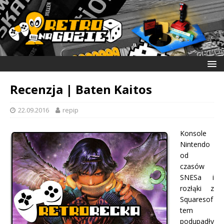
Recenzja | Baten Kaitos
22.09.2016
repip
Konsole
Nintendo
od
czasów
SNESa i
rozłąki z
Squaresof
tem
podupadły