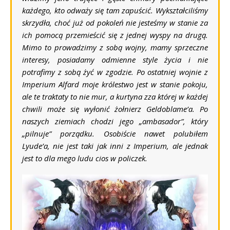
każdego, kto odważy się tam zapuścić. Wykształciliśmy
skrzydła, choć już od pokoleń nie jesteśmy w stanie za
ich pomocą przemieścić się z jednej wyspy na drugą.
Mimo to prowadzimy z sobą wojny, mamy sprzeczne
interesy, posiadamy odmienne style życia i nie
potrafimy z sobą żyć w zgodzie. Po ostatniej wojnie z
Imperium Alfard moje królestwo jest w stanie pokoju,
ale te traktaty to nie mur, a kurtyna zza której w każdej
chwili może się wyłonić żołnierz Geldoblame’a. Po
naszych ziemiach chodzi jego „ambasador”, który
„pilnuje” porządku. Osobiście nawet polubiłem
Lyude’a, nie jest taki jak inni z Imperium, ale jednak
jest to dla mego ludu cios w policzek.