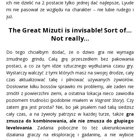
ich nie dzielić na 2 postacie tylko jednej dać najlepsze, Lyude
mi nie pasował ze względu na charakter – nie lubie rudego i
już.
The Great Mizuti is invisable! Sort of…
Not really…
Do tego chciałbym dodać, że o dziwo gra nie wymaga
żmudnego grindu. Całą grę przeszedłem bez pakowania
postaci, a co za tym idzie sztucznego wydłużania czasu gry.
Wystarczy walczyć z tymi których masz na swojej drodze, cały
czas aktualizować talię i pilnować używanych żywiołów.
Dosłownie kilku bossów sprawiło mi problemy, ale żaden nie
zmiótł z powierzchni ziemi, a ostatnia lokacja nieco zawiodła
poziomem trudności (podobnie miałem w
Vagrant Story
). Czy
zatem gra jest prosta? Nie, bo jak pisałem nad talią siedzisz
cały czas, a na żywioły patrzysz w każdej turze, także
gra
zmusza do kombinowania, ale nie zmusza do głupiego
levelovania
. Zadania poboczne to też ukierunkowanie
działania graczy na eksplorację i gadaninę, a nie wybicie