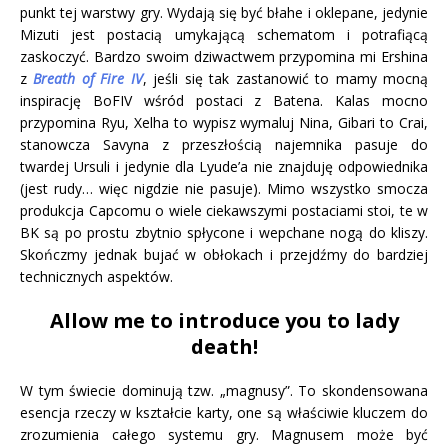
punkt tej warstwy gry. Wydają się być błahe i oklepane, jedynie
Mizuti jest postacią umykającą schematom i potrafiącą
zaskoczyć. Bardzo swoim dziwactwem przypomina mi Ershina
z
Breath of Fire IV
, jeśli się tak zastanowić to mamy mocną
inspirację BoFIV wśród postaci z Batena. Kalas mocno
przypomina Ryu, Xelha to wypisz wymaluj Nina, Gibari to Crai,
stanowcza Savyna z przeszłością najemnika pasuje do
twardej Ursuli i jedynie dla Lyude’a nie znajduję odpowiednika
(jest rudy… więc nigdzie nie pasuje). Mimo wszystko smocza
produkcja Capcomu o wiele ciekawszymi postaciami stoi, te w
BK są po prostu zbytnio spłycone i wepchane nogą do kliszy.
Skończmy jednak bujać w obłokach i przejdźmy do bardziej
technicznych aspektów.
Allow me to introduce you to lady
death!
W tym świecie dominują tzw. „magnusy”. To skondensowana
esencja rzeczy w kształcie karty, one są właściwie kluczem do
zrozumienia całego systemu gry. Magnusem może być