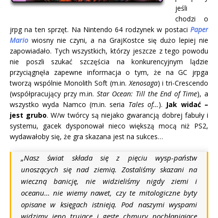
jeśli
chodzi o
jrpg na ten sprzęt. Na Nintendo 64 rodzynek w postaci
Paper
Mario
wiosny nie czyni, a na GrajKostce się dużo lepiej nie
zapowiadało. Tych wszystkich, którzy jeszcze z tego powodu
nie poszli szukać szczęścia na konkurencyjnym lądzie
przyciągnęła zapewne informacja o tym, że na GC jrpga
tworzą wspólnie Monolith Soft (m.in.
Xenosaga
) i tri-Crescendo
(współpracujący przy m.in.
Star Ocean: Till the End of Time
), a
wszystko wyda Namco (m.in. seria
Tales of…
).
Jak widać –
jest grubo
. W/w twórcy są niejako gwarancją dobrej fabuły i
systemu, gacek dysponował nieco większą mocą niż PS2,
wydawałoby się, że gra skazana jest na sukces…
„Nasz świat składa się z pięciu wysp-państw
unoszących się nad ziemią. Zostaliśmy skazani na
wieczną banicję, nie widzieliśmy nigdy ziemi i
oceanu… nie wiemy nawet, czy te mitologiczne byty
opisane w księgach istnieją. Pod naszymi wyspami
widzimy jeno trujące i gęste chmury pochłaniające