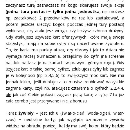
zaczynasz turę zaznaczasz na kogo skierujesz swoje akcje
(
jedna tura postaci = tylko jedna jednostka
, nie możesz
np. zaatakować 2 przeciwników na raz lub zaatakować, a
potem jeszcze uleczyć kogoś podczas jednej tury postaci)
wybierasz, czy atakujesz wroga, czy leczysz członka drużyny.
Gdy atakujesz używasz kart ofensywnych, które mają swoje
statystyki, mają na sobie cyfry i są nacechowane żywiołem.
To, że karta ma punkty ataku, czy obrony i jak to działa nie
wymaga raczej tłumaczenia, przejdźmy do
cyfr
(na screenie
na dole widzisz je na kartach w prawym górnym rogu). Gdy
użyjesz kart o takiej samej cyfrze, zdublujesz cyfry lub zagrasz
je w kolejności (np. 3,4,5,6) to zwiększysz moc kart. Nie ma
jednak lekko, jeśli dublujesz to musisz zdublować wszystkie
zagrane karty, czyli np. atakujesz czterema o cyfrach 2,2,4,4,
ale
jak coś Ciebie pokusi i zagrasz piątą kartę z cyfrą 7 to już
całe combo jest przerywane i nici z bonusu.
Teraz
żywioły
– jest ich 6 (światło-cień, woda-ogień, wiatr-
czas) + neutralne karty, jak wygląda oznaczenie żywiołu
widzisz na obrazku poniżej, każdy ma swój kolor, który będzie