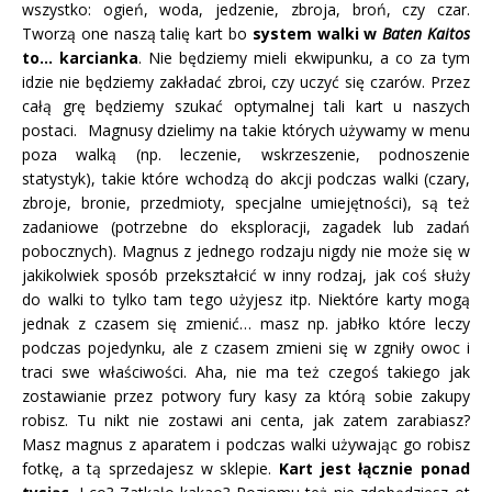
wszystko: ogień, woda, jedzenie, zbroja, broń, czy czar.
Tworzą one naszą talię kart bo
system walki w
Baten Kaitos
to… karcianka
. Nie będziemy mieli ekwipunku, a co za tym
idzie nie będziemy zakładać zbroi, czy uczyć się czarów. Przez
całą grę będziemy szukać optymalnej tali kart u naszych
postaci. Magnusy dzielimy na takie których używamy w menu
poza walką (np. leczenie, wskrzeszenie, podnoszenie
statystyk), takie które wchodzą do akcji podczas walki (czary,
zbroje, bronie, przedmioty, specjalne umiejętności), są też
zadaniowe (potrzebne do eksploracji, zagadek lub zadań
pobocznych). Magnus z jednego rodzaju nigdy nie może się w
jakikolwiek sposób przekształcić w inny rodzaj, jak coś służy
do walki to tylko tam tego użyjesz itp. Niektóre karty mogą
jednak z czasem się zmienić… masz np. jabłko które leczy
podczas pojedynku, ale z czasem zmieni się w zgniły owoc i
traci swe właściwości. Aha, nie ma też czegoś takiego jak
zostawianie przez potwory fury kasy za którą sobie zakupy
robisz. Tu nikt nie zostawi ani centa, jak zatem zarabiasz?
Masz magnus z aparatem i podczas walki używając go robisz
fotkę, a tą sprzedajesz w sklepie.
Kart jest łącznie ponad