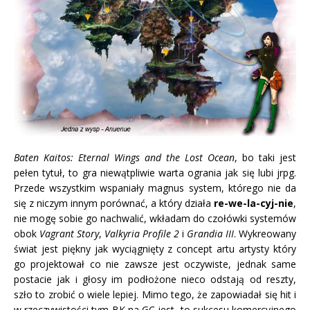
Baten Kaitos: Eternal Wings and the Lost Ocean
, bo taki jest
pełen tytuł, to gra niewątpliwie warta ogrania jak się lubi jrpg.
Przede wszystkim wspaniały magnus system, którego nie da
się z niczym innym porównać, a który działa
re-we-la-cyj-nie
,
nie mogę sobie go nachwalić, wkładam do czołówki systemów
obok
Vagrant Story
,
Valkyria Profile 2
i
Grandia III
. Wykreowany
świat jest piękny jak wyciągnięty z concept artu artysty który
go projektował co nie zawsze jest oczywiste, jednak same
postacie jak i głosy im podłożone nieco odstają od reszty,
szło to zrobić o wiele lepiej. Mimo tego, że zapowiadał się hit i
w rzeczywistości tym BK na GC jest, to sukcesu komercyjnego