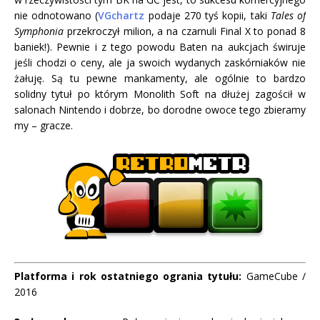
nie odnotowano (
VGchartz
podaje 270 tyś kopii, taki
Tales of
Symphonia
przekroczył milion, a na czarnuli Final X to ponad 8
baniek!). Pewnie i z tego powodu Baten na aukcjach świruje
jeśli chodzi o ceny, ale ja swoich wydanych zaskórniaków nie
żałuję. Są tu pewne mankamenty, ale ogólnie to bardzo
solidny tytuł po którym Monolith Soft na dłużej zagościł w
salonach Nintendo i dobrze, bo dorodne owoce tego zbieramy
my – gracze.
Platforma i rok ostatniego ogrania tytułu:
GameCube /
2016