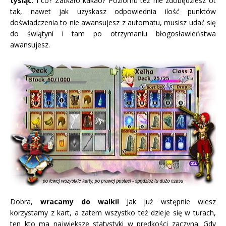
tysiąc
. I co? Zatkało kakao? Poziomu też nie zdobędziesz ot
tak, nawet jak uzyskasz odpowiednia ilość punktów
doświadczenia to nie awansujesz z automatu, musisz udać się
do świątyni i tam po otrzymaniu błogosławieństwa
awansujesz.
Dobra,
wracamy do walki!
Jak już wstępnie wiesz
korzystamy z kart, a zatem wszystko też dzieje się w turach,
ten kto ma największe statystyki w prędkości zaczyna. Gdy