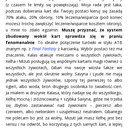
(z czasem te limity się powiększają). Moja rada jest taka,
podczas dobierania kart dla Twojej postaci kieruj się zasadą
70% ataku, 20% obrony, 10% leczenia/wsparcia (pod koniec
możesz trochę zwiększyć leczenie/wsparcie kosztem obrony),
u mnie to zdało egzamin.
Muszę przyznać, że system
zbudowany wokół kart sprawdza się w praniu
fenomenalnie
. To idealne połączenie turówki w stylu ATB
znanym np. z
Final Fantasy
z karcianką. Wybór postaci też ma
znaczenie, Kalas atakuje mieczami o wszystkich żywiołach,
Xelha i Mizuti posługują się wspólnymi kartami magii również o
wszystkich żywiołach, Gibari ma swoje wiosła także we
wszystkich, ale jest okrutnie wolny. Savyna i Lyude nie mają
jednak wszystkich żywiołów, szpony tej pierwszej to albo
ogień, albo woda, broń drugiego osobnika to światłość-cień.
Ja miałem w drużynie Kalasa, który nadaje się do wszystkiego,
Xelhę mocną i zróżnicowaną + szybka Savyna, gdzie nie trzeba
się zbytnio zastanawiać nad żywiołami – pierzesz albo
czerwem, albo niebieskim i uzupełniasz neutralem. Gibariego
nie polecam bo jest za wolny, Mizuti jak masz Xelhę jest bez
sensu i na odwrót, bo korzystają z tych samych kart, a lepiej