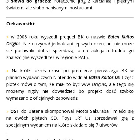
3 słowa do gracza:
Połączenie jrpg z karcianką i pięknym
światem, ale słabo napisanymi postaciami.
Ciekawostki:
»
w 2006 roku wyszedł prequel BK o nazwie
Baten Kaitos
Origins
. Nie otrzymał jednak ani lepszych ocen, ani nie może
się pochwalić dobrą sprzedażą, a na aukcjach trudno go
znaleźć (nie wyszedł też w regionie PAL).
»
Na krótki okres czasu po premierze pierwszego BK w
planach wydawniczych Nintendo widniał
Baten Kaitos DS
. Część
plotek mówi o tym, że miał to być w/w
Origins
, ale tego się
możemy nigdy nie dowiedzieć bo projekt dość szybko
wymazano z oficjalnych zapowiedzi.
»
OST
do Batena skomponował Motoi Sakuraba i mieści się
na dwóch płytach CD. Toys „R” Us sprzedawał grę z
specjalnym wydaniem na które składało się 7 utworów.